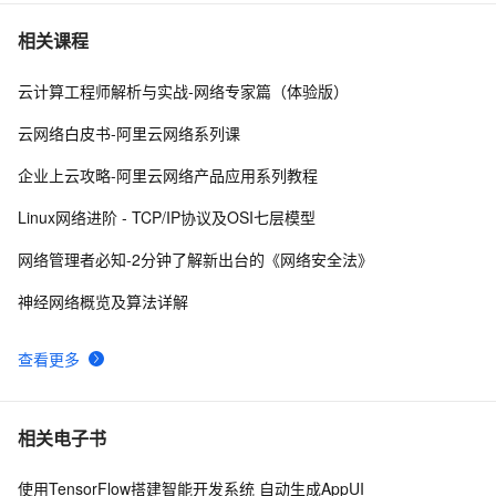
【Python机器学习】卷积神经网络Vgg19模型预测动物类
7
7
相关课程
别实战（附源码和数据集）
云计算工程师解析与实战-网络专家篇（体验版）
【Pytorch(五)】基于 PyTorch 构建卷积神经网络 CNN
2
8
云网络白皮书-阿里云网络系列课
【深度学习】神经网络中的激活函数:释放非线性的力量
6
9
企业上云攻略-阿里云网络产品应用系列教程
深入理解卷积神经网络（CNN）在图像识别中的应用
5
10
Linux网络进阶 - TCP/IP协议及OSI七层模型
网络管理者必知-2分钟了解新出台的《网络安全法》
神经网络概览及算法详解
查看更多
相关电子书
使用TensorFlow搭建智能开发系统 自动生成AppUI