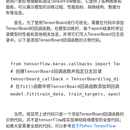
助用户更好地理解和调试
TensorFlow
模型。它提供了各种图表和
面板，可以展示模型的训练过程、性能指标、网络结构、数据分
布等信息。
首先，为了使用
TensorBoard
进行可视化，需要在代码中添加
TensorBoard
的
回调函数
。在模型训练时，每个
epoch
结束时将记
录模型的性能和其他相关信息，并将它们写入
TensorBoard
日志目
录中。以下是添加
TensorBoard
回调函数的示例代码。
model.fit(train_data, train_targets, epochs=5
当然，很显然上述代码只是一个添加
TensorBoard
回调函数的
示例代码，并不是
库实现神经网络模型的全部代码；
tensorflow
如果大家需要全部的代码，可以参考
基于Python TensorFlow