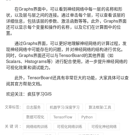
在
Graphs
界面中，可以看到神经网络中每一层的名称和形
状，以及层与层之间的连接。通过单击每个层，可以查看该层的
详细信息，包括该层的参数、激活函数等等。此外，
Graphs
界面
还可以显示每个变量和操作的名称，以及它们在计算图中的位
置。
通过
Graphs
界面，可以更好地理解神经网络的计算过程，发
现神经网络中可能存在的问题，并对神经网络的结构进行优化。
同时，
Graphs
界面还可以与
TensorBoard
的其他界面（如
Scalars
、
Histograms
等）进行配合使用，进一步提升神经网络的
可视化效果和调试能力。
此外，
TensorBoard
还具有非常巨大的功能，大家具体可以查
阅其官方帮助文档。
欢迎关注：疯狂学习GIS
文章标签：
日志服务
机器学习/深度学习
算法框架/工具
数据可视化
TensorFlow
Python
关键词：
网络结构训练
可视化网络训练
可视化神经网络