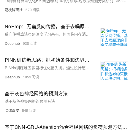
14种智能算法优化BP神经网络(14种方法)实现数据预测分类研究（Matlab代码实现）
荔枝科研社
679
NoProp：无需反向传播，基于去噪原理的非全局梯度传播神经网络训练，可大幅降低内存消耗
反向传播算法虽是深度学习基石，但面临内存消耗大和并行扩展受限的问题。近期，牛津大学等机构提出NoProp方法，通过扩散模型概念，将训练重塑为分层去噪任务，无需全局前向或反向传播。NoProp包含三种变体（DT、CT、FM），具备低内存占用与高效训练优势，在CIFAR-10等数据集上达到与传统方法相当的性能。其层间解耦特性支持分布式并行训练，为无梯度深度学习提供了新方向。
Deephub
938
PINN训练新思路：把初始条件和边界约束嵌入网络架构，解决多目标优化难题
PINNs训练难因多目标优化易失衡。通过设计硬约束网络架构，将初始与边界条件内嵌于模型输出，可自动满足约束，仅需优化方程残差，简化训练过程，提升稳定性与精度，适用于气候、生物医学等高要求仿真场景。
Deephub
1059
基于灰色神经网络的预测方法
基于灰色神经网络的预测方法
哈你真皮
545
基于CNN-GRU-Attention混合神经网络的负荷预测方法（Python代码实现）