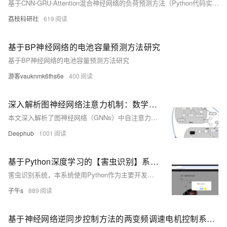
基于CNN-GRU-Attention混合神经网络的负荷预测方法（Python代码实现）
荔枝科研社
619
基于BP神经网络的电池容量预测方法研究
基于BP神经网络的电池容量预测方法研究
游客vauknmk6fhs6e
400
深入解析图神经网络注意力机制：数学原理与可视化实现
本文深入解析了图神经网络（GNNs）中自注意力机制的内部运作原理，通过可视化和数学推导揭示其工作机制。文章采用“位置-转移图”概念框架，并使用NumPy实现代码示例，逐步拆解自注意力层的计算过程。文中详细展示了从节点特征矩阵、邻接矩阵到生成注意力权重的具体步骤，并通过四个类（GAL1至GAL4）模拟了整个计算流程。最终，结合实际PyTorch Geometric库中的代码，对比分析了核心逻辑，为理解GNN自注意力机制提供了清晰的学习路径。
Deephub
1001
基于Python深度学习的【害虫识别】系统~卷积神经网络+TensorFlow+图像识别+人工智能
害虫识别系统，本系统使用Python作为主要开发语言，基于TensorFlow搭建卷积神经网络算法，并收集了12种常见的害虫种类数据集【"蚂蚁（ants）", "蜜蜂（bees）", "甲虫（beetle）", "毛虫（catterpillar）", "蚯蚓（earthworms）", "蜚蠊（earwig）", "蚱蜢（grasshopper）", "飞蛾（moth）", "鼻涕虫（slug）", "蜗牛（snail）", "黄蜂（wasp）", "象鼻虫（weevil）"】 再使用通过搭建的算法模型对数据集进行训练得到一个识别精度较高的模型，然后保存为为本地h5格式文件。最后使用Djan
子午s
889
基于神经网络逆同步控制方法的两变频调速电机控制系统matlab仿真