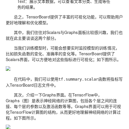
Text：展示文本数据，可以查看文本分类、生成等任
务的结果。
总之，
TensorBoard
提供了丰富的可视化功能，可以帮助用户
更好地理解和优化模型。
其中，我们往往对
Scalars
与
Graphs
面板比较感兴趣，我们也
就在此主要谈谈这两个部分。
当我们训练模型时，可能会想要实时监控模型的训练情况，
比如损失函数的变化、准确率的变化等。
TensorBoard
提供了
Scalars
界面，可以方便地对这些指标进行可视化；如下图所示。
在代码中，我们可以使用
函数将指标写
tf.summary.scalar
入
TensorBoard
日志文件中。
其次，介绍一下
Graphs
界面。在
TensorFlow
中，
Graphs
（图）是表示神经网络的计算图，包括各个层之间的连
接、每个层的参数以及激活函数等等。
Graphs
界面可以用于可视
化
TensorFlow
计算图的结构，从而更好地理解神经网络的计算过
程。如下图所示。