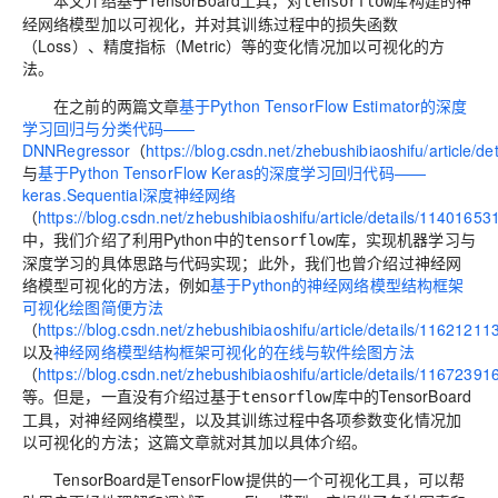
本文介绍基于
TensorBoard
工具，对
库构建的
神
tensorflow
经网络模型
加以
可视化
，并对其训练过程中的
损失函数
（
Loss
）、
精度指标
（
Metric
）等的
变化情况
加以
可视化
的方
法。
在之前的两篇文章
基于Python TensorFlow Estimator的深度
学习回归与分类代码——
DNNRegressor
（
https://blog.csdn.net/zhebushibiaoshifu/article/d
与
基于Python TensorFlow Keras的深度学习回归代码——
keras.Sequential深度神经网络
（
https://blog.csdn.net/zhebushibiaoshifu/article/details/11401653
中，我们介绍了利用
Python
中的
库，实现
机器学习
与
tensorflow
深度学习
的具体思路与代码实现；此外，我们也曾介绍过
神经网
络模型可视化
的方法，例如
基于Python的神经网络模型结构框架
可视化绘图简便方法
（
https://blog.csdn.net/zhebushibiaoshifu/article/details/11621211
以及
神经网络模型结构框架可视化的在线与软件绘图方法
（
https://blog.csdn.net/zhebushibiaoshifu/article/details/11672391
等。但是，一直没有介绍过基于
库中的
TensorBoard
tensorflow
工具，对神经网络模型，以及其训练过程中各项参数变化情况加
以可视化的方法；这篇文章就对其加以具体介绍。
TensorBoard
是
TensorFlow
提供的一个可视化工具，可以帮