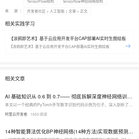
TensorFlow结构
tensorflow神经网络结构
来 源：
开发者社区
>
人工智能
>
文章
> 正文
相关实践学习
【涂鸦即艺术】基于云应用开发平台CAP部署AI实时生图绘板
【涂鸦即艺术】基于云应用开发平台CAP部署AI实时生图绘板
相关文章
AI 基础知识从 0.6 到 0.7—— 彻底拆解深度神经网络训练的五大核心步骤
本文以一个经典的PyTorch手写数字识别代码示例为引子，深入剖析了简洁代码背后隐藏的深度神经网络（DNN）训练全过程。
阿里云开发者
1650
14种智能算法优化BP神经网络(14种方法)实现数据预测分类研究（Matlab代码实现）