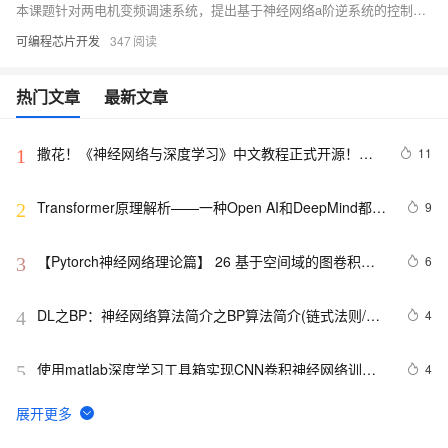
本课题针对两电机变频调速系统，提出基于神经网络a阶逆系统的控制方法。通过构造原系统的逆模型，结合线性闭环调节器实现张力与速度的精确解耦控制，并在MATLAB2022a中完成仿真。该方法利用神经网络克服非线性系统的不确定性，适用于参数变化和负载扰动场景，提升同步控制精度与系统稳定性。核心内容涵盖系统原理、数学建模及神经网络逆同步控制策略，为工业自动化提供了一种高效解决方案。
可编程芯片开发
347
热门文章
最新文章
撒花！《神经网络与深度学习》中文教程正式开源！全
11
1
书 pdf、ppt 和代码一同放出
Transformer原理解析——一种Open AI和DeepMind都在
9
2
用的神经网络架构
【Pytorch神经网络理论篇】 26 基于空间域的图卷积
6
3
GCNs（ConvGNNs）：定点域+谱域+图卷积的操作步骤
DL之BP：神经网络算法简介之BP算法简介(链式法则/计
4
4
算图解释)、案例应用之详细攻略（二）
使用matlab深度学习工具箱实现CNN卷积神经网络训练
4
5
仿真
图神经网络17-DGL实战：构建图神经网络（GNN）模块
6
6