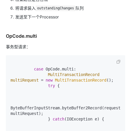
将请求装入
队列
outstandingChanges
发送至下一个Processor
OpCode.multi
事务型请求：
case
 OpCode.multi:

MultiTransactionRecord
multiRequest
=
new
MultiTransactionRecord
();

try
 {

ByteBufferInputStream.byteBuffer2Record(request.requ
multiRequest);

                } 
catch
(IOException e) {
