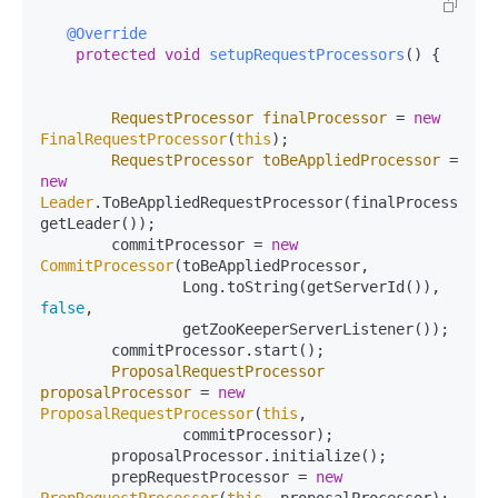
@Override
protected
void
setupRequestProcessors
()
 {

RequestProcessor
finalProcessor
=
new
FinalRequestProcessor
(
this
);

RequestProcessor
toBeAppliedProcessor
=
new
Leader
.ToBeAppliedRequestProcessor(finalProcessor, 
getLeader());

        commitProcessor = 
new
CommitProcessor
(toBeAppliedProcessor,

                Long.toString(getServerId()), 
false
,

                getZooKeeperServerListener());

        commitProcessor.start();

ProposalRequestProcessor
proposalProcessor
=
new
ProposalRequestProcessor
(
this
,

                commitProcessor);

        proposalProcessor.initialize();

        prepRequestProcessor = 
new