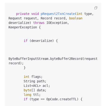
private
void
pRequest2TxnCreate
(
int
 type, 
Request request, Record record, 
boolean
deserialize)
throws
 IOException, 
KeeperException {

if
 (deserialize) {

ByteBufferInputStream.byteBuffer2Record(request.requ
record);

        }

int
 flags;

        String path;

        List<ACL> acl;

byte
[] data;

long
 ttl;

if
 (type == OpCode.createTTL) {
