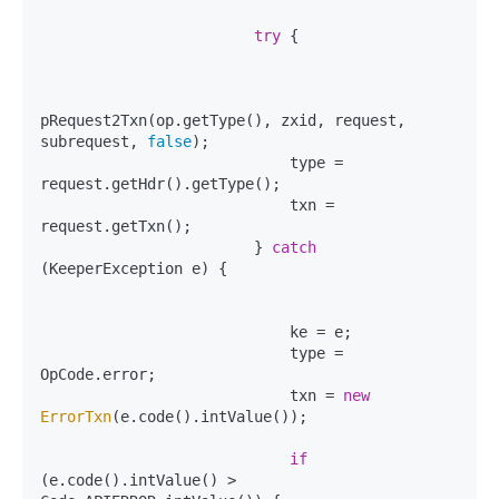
try
 {

pRequest2Txn(op.getType(), zxid, request, 
subrequest, 
false
);

                            type = 
request.getHdr().getType();

                            txn = 
request.getTxn();

                        } 
catch
(KeeperException e) {

                            ke = e;

                            type = 
OpCode.error;

                            txn = 
new
ErrorTxn
(e.code().intValue());

if
(e.code().intValue() > 