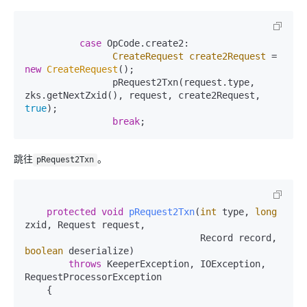
case
 OpCode.create2:

CreateRequest
create2Request
=
new
CreateRequest
();

                pRequest2Txn(request.type, 
zks.getNextZxid(), request, create2Request, 
true
);

break
跳往
。
pRequest2Txn
protected
void
pRequest2Txn
(
int
 type, 
long
zxid, Request request,

                                Record record, 
boolean
 deserialize)
throws
 KeeperException, IOException, 
RequestProcessorException

    {
