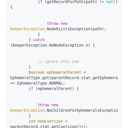
if
 (getRecordForPath(path) != 
null
) 
{

throw
new
KeeperException
.NodeExistsException(path);

            }

        } 
catch
(KeeperException.NoNodeException e) {

// ignore this one
        }

boolean
ephemeralParent
=
EphemeralType.get(parentRecord.stat.getEphemeralOwne
== EphemeralType.NORMAL;

if
 (ephemeralParent) {

throw
new
KeeperException
.NoChildrenForEphemeralsException(pat
        }

int
newCversion
=
parentRecord.stat.getCversion()+
1
;
