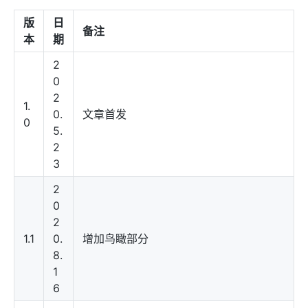
版
日
备注
本
期
2
0
2
1.
0.
文章首发
0
5.
2
3
2
0
2
1.1
0.
增加鸟瞰部分
8.
1
6