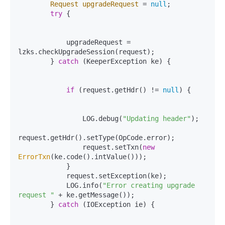
Request
upgradeRequest
=
null
;

try
 {

            upgradeRequest = 
lzks.checkUpgradeSession(request);

        } 
catch
 (KeeperException ke) {

if
 (request.getHdr() != 
null
) {

                LOG.debug(
"Updating header"
);

request.getHdr().setType(OpCode.error);

                request.setTxn(
new
ErrorTxn
(ke.code().intValue()));

            }

            request.setException(ke);

            LOG.info(
"Error creating upgrade 
request "
 + ke.getMessage());

        } 
catch
 (IOException ie) {
