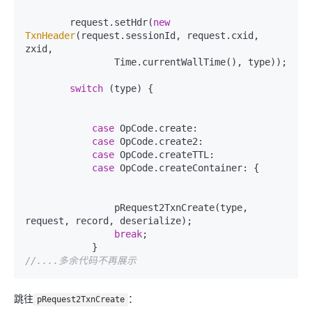
        request.setHdr(
new
TxnHeader
(request.sessionId, request.cxid, 
zxid,

                Time.currentWallTime(), type));

switch
 (type) {

case
 OpCode.create:

case
 OpCode.create2:

case
 OpCode.createTTL:

case
 OpCode.createContainer: {

                pRequest2TxnCreate(type, 
request, record, deserialize);

break
;

//....多余代码不再展示
跳往
：
pRequest2TxnCreate