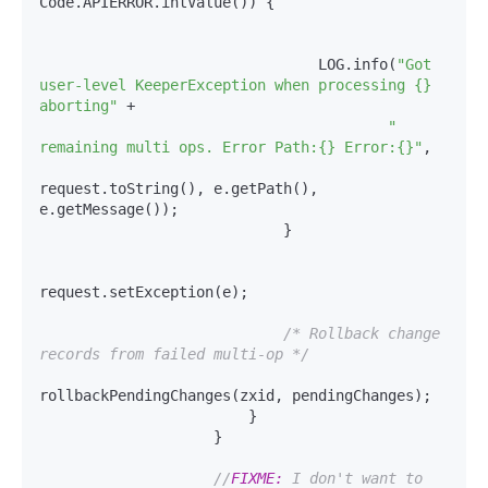
Code.APIERROR.intValue()) {

                                LOG.info(
"Got 
user-level KeeperException when processing {} 
aborting"
 +

" 
remaining multi ops. Error Path:{} Error:{}"
,

request.toString(), e.getPath(), 
e.getMessage());

                            }

request.setException(e);

/* Rollback change 
records from failed multi-op */
rollbackPendingChanges(zxid, pendingChanges);

                        }

                    }

//
FIXME:
 I don't want to 