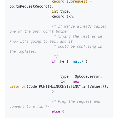
Record
subrequest
=
op.toRequestRecord();

int
 type;

                    Record txn;

/* If we've already failed 
one of the ops, don't bother

                     * trying the rest as we 
know it's going to fail and it

                     * would be confusing in 
the logfiles.

                     */
if
 (ke != 
null
) {

                        type = OpCode.error;

                        txn = 
new
ErrorTxn
(Code.RUNTIMEINCONSISTENCY.intValue());

                    }

/* Prep the request and 
convert to a Txn */
else
 {
