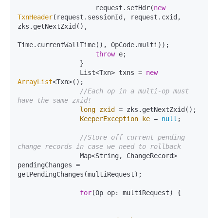
                    request.setHdr(
new
TxnHeader
(request.sessionId, request.cxid, 
zks.getNextZxid(),

Time.currentWallTime(), OpCode.multi));

throw
 e;

                }

                List<Txn> txns = 
new
ArrayList
<Txn>();

//Each op in a multi-op must 
have the same zxid!
long
zxid
=
 zks.getNextZxid();

KeeperException
ke
=
null
;

//Store off current pending 
change records in case we need to rollback
                Map<String, ChangeRecord> 
pendingChanges = 
getPendingChanges(multiRequest);

for
(Op op: multiRequest) {
