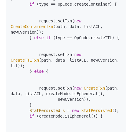
if
 (type == OpCode.createContainer) {

            request.setTxn(
new
CreateContainerTxn
(path, data, listACL, 
newCversion));

        } 
else
if
 (type == OpCode.createTTL) {

            request.setTxn(
new
CreateTTLTxn
(path, data, listACL, newCversion, 
ttl));

        } 
else
 {

            request.setTxn(
new
CreateTxn
(path, 
data, listACL, createMode.isEphemeral(),

                    newCversion));

        }

StatPersisted
s
=
new
StatPersisted
();

if
 (createMode.isEphemeral()) {
