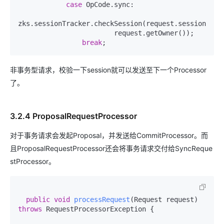
case
 OpCode.sync:

zks.sessionTracker.checkSession(request.sessionId,

                        request.getOwner());

break
非事务型请求，校验一下session就可以发送至下一个Processor
了。
3.2.4 ProposalRequestProcessor
对于事务请求会发起Proposal，并发送给CommitProcessor。而
且ProposalRequestProcessor还会将事务请求交付给SyncReque
stProcessor。
public
void
processRequest
(Request request)
throws
 RequestProcessorException {
