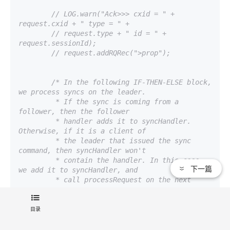
// LOG.warn("Ack>>> cxid = " + 
request.cxid + " type = " +
// request.type + " id = " + 
request.sessionId);
// request.addRQRec(">prop");
/* In the following IF-THEN-ELSE block, 
we process syncs on the leader.

         * If the sync is coming from a 
follower, then the follower

         * handler adds it to syncHandler. 
Otherwise, if it is a client of

         * the leader that issued the sync 
command, then syncHandler won't

         * contain the handler. In this case, 
下一篇
we add it to syncHandler, and

         * call processRequest on the next 
processor.

         */
目录
if
 (request 
instanceof
LearnerSyncRequest){
