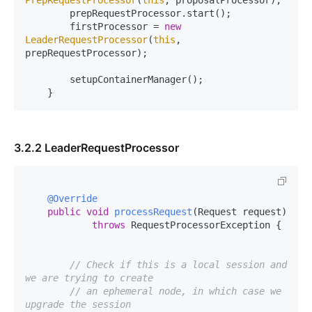
PrepRequestProcessor
(
this
, proposalProcessor);

        prepRequestProcessor.start();

        firstProcessor = 
new
LeaderRequestProcessor
(
this
, 
prepRequestProcessor);

        setupContainerManager();

3.2.2 LeaderRequestProcessor
@Override
public
void
processRequest
(Request request)
throws
 RequestProcessorException {

// Check if this is a local session and 
we are trying to create
// an ephemeral node, in which case we 
upgrade the session