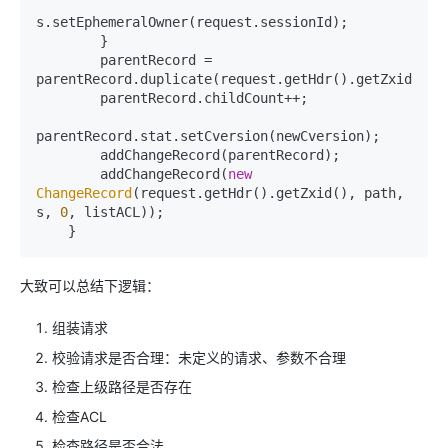
s.setEphemeralOwner(request.sessionId);

        }

        parentRecord = 
parentRecord.duplicate(request.getHdr().getZxid());

        parentRecord.childCount++;

parentRecord.stat.setCversion(newCversion);

        addChangeRecord(parentRecord);

        addChangeRecord(
new
ChangeRecord
(request.getHdr().getZxid(), path, 
s, 
0
, listACL));

大致可以总结下逻辑：
组装请求
校验请求是否合理：未定义的请求、参数不合理
检查上级路径是否存在
检查ACL
检查路径是否合法