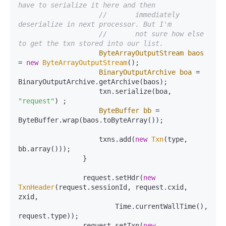
have to serialize it here and then
//       immediately 
deserialize in next processor. But I'm
//       not sure how else 
to get the txn stored into our list.
ByteArrayOutputStream
baos
=
new
ByteArrayOutputStream
();

BinaryOutputArchive
boa
=
BinaryOutputArchive.getArchive(baos);

                    txn.serialize(boa, 
"request"
) ;

ByteBuffer
bb
=
ByteBuffer.wrap(baos.toByteArray());

                    txns.add(
new
Txn
(type, 
bb.array()));

                }

                request.setHdr(
new
TxnHeader
(request.sessionId, request.cxid, 
zxid,

                        Time.currentWallTime(), 
request.type));

                request.setTxn(
new