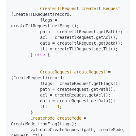
CreateTTLRequest
createTtlRequest
=
(CreateTTLRequest)record;

            flags = 
createTtlRequest.getFlags();

            path = createTtlRequest.getPath();

            acl = createTtlRequest.getAcl();

            data = createTtlRequest.getData();

            ttl = createTtlRequest.getTtl();

        } 
else
 {

CreateRequest
createRequest
=
(CreateRequest)record;

            flags = createRequest.getFlags();

            path = createRequest.getPath();

            acl = createRequest.getAcl();

            data = createRequest.getData();

            ttl = -
1
;

        }

CreateMode
createMode
=
CreateMode.fromFlag(flags);

        validateCreateRequest(path, createMode, 
request, ttl);
