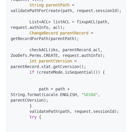
String
parentPath
=
validatePathForCreate(path, request.sessionId);

        List<ACL> listACL = fixupACL(path, 
request.authInfo, acl);

ChangeRecord
parentRecord
=
getRecordForPath(parentPath);

        checkACL(zks, parentRecord.acl, 
ZooDefs.Perms.CREATE, request.authInfo);

int
parentCVersion
=
parentRecord.stat.getCversion();

if
 (createMode.isSequential()) {

            path = path + 
String.format(Locale.ENGLISH, 
"%010d"
, 
parentCVersion);

        }

        validatePath(path, request.sessionId);

try
 {
