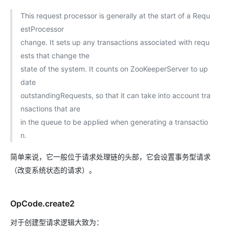
This request processor is generally at the start of a Requ
estProcessor
change. It sets up any transactions associated with requ
ests that change the
state of the system. It counts on ZooKeeperServer to up
date
outstandingRequests, so that it can take into account tra
nsactions that are
in the queue to be applied when generating a transactio
n.
简单来说，它一般位于请求处理链的头部，它会设置事务型请求
（改变系统状态的请求）。
OpCode.create2
对于创建型请求逻辑大致为：