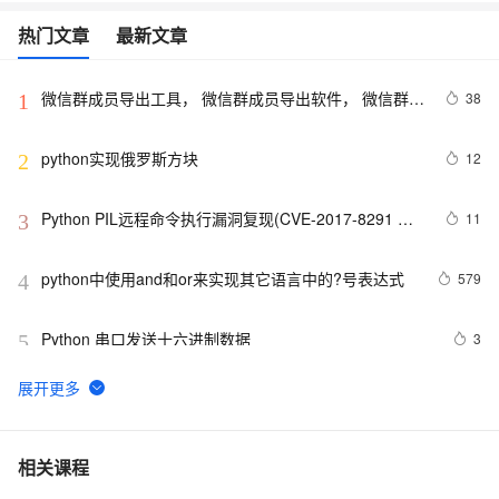
热门文章
最新文章
微信群成员导出工具， 微信群成员导出软件， 微信群管
38
1
理工具软件【python】
python实现俄罗斯方块
12
2
Python PIL远程命令执行漏洞复现(CVE-2017-8291 
11
3
CVE-2017-8291)
python中使用and和or来实现其它语言中的?号表达式
579
4
Python 串口发送十六进制数据
3
5
Python 多线程之threading介绍
8
6
python synflood test
596
7
相关课程