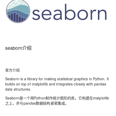
seaborn介绍
官方介绍
Seaborn is a library for making statistical graphics in Python. It
builds on top of matplotlib and integrates closely with pandas
data structures.
Seaborn是一个用Python制作统计图形的库。它构建在matplotlib
之上，并与pandas数据结构紧密集成。