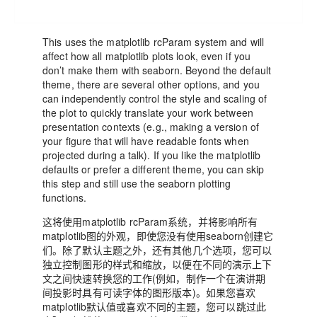
This uses the matplotlib rcParam system and will
affect how all matplotlib plots look, even if you
don’t make them with seaborn. Beyond the default
theme, there are several other options, and you
can independently control the style and scaling of
the plot to quickly translate your work between
presentation contexts (e.g., making a version of
your figure that will have readable fonts when
projected during a talk). If you like the matplotlib
defaults or prefer a different theme, you can skip
this step and still use the seaborn plotting
functions.
这将使用matplotlib rcParam系统，并将影响所有
matplotlib图的外观，即使您没有使用seaborn创建它
们。除了默认主题之外，还有其他几个选项，您可以
独立控制图形的样式和缩放，以便在不同的演示上下
文之间快速转换您的工作(例如，制作一个在演讲期
间投影时具有可读字体的图形版本)。如果您喜欢
matplotlib默认值或喜欢不同的主题，您可以跳过此