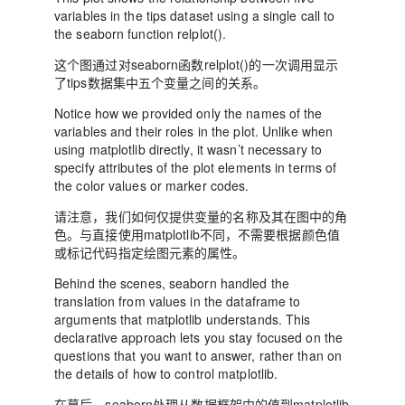
variables in the tips dataset using a single call to
the seaborn function relplot().
这个图通过对seaborn函数relplot()的一次调用显示
了tips数据集中五个变量之间的关系。
Notice how we provided only the names of the
variables and their roles in the plot. Unlike when
using matplotlib directly, it wasn’t necessary to
specify attributes of the plot elements in terms of
the color values or marker codes.
请注意，我们如何仅提供变量的名称及其在图中的角
色。与直接使用matplotlib不同，不需要根据颜色值
或标记代码指定绘图元素的属性。
Behind the scenes, seaborn handled the
translation from values in the dataframe to
arguments that matplotlib understands. This
declarative approach lets you stay focused on the
questions that you want to answer, rather than on
the details of how to control matplotlib.
在幕后，seaborn处理从数据框架中的值到matplotlib