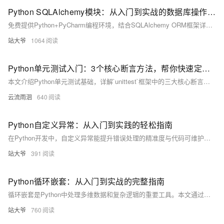
Python SQLAlchemy模块：从入门到实战的数据库操作指南
免费提供Python+PyCharm编程环境，结合SQLAlchemy ORM框架详解数据库开发。涵盖连接配置、模型定义、CRUD操作、事务控制及Alembic迁移工具，以电商订单系统为例，深入讲解高并发场景下的性能优化与最佳实践，助你高效构建数据驱动应用。
站大爷
1064
Python单元测试入门：3个核心断言方法，帮你快速定位代码bug
本文介绍Python单元测试基础，详解`unittest`框架中的三大核心断言方法：`assertEqual`验证值相等，`assertTrue`和`assertFalse`判断条件真假。通过实例演示其用法，帮助开发者自动化检测代码逻辑，提升测试效率与可靠性。
云流雨洄
640
Python自定义异常：从入门到实践的轻松指南
在Python开发中，自定义异常能提升错误处理的精准度与代码可维护性。本文通过银行系统、电商库存等实例，详解如何创建和使用自定义异常，涵盖异常基础、进阶技巧、最佳实践与真实场景应用，助你写出更专业、易调试的代码。
站大爷
391
Python循环嵌套：从入门到实战的完整指南
循环嵌套是Python中处理多维数据和复杂逻辑的重要工具。本文通过实例讲解嵌套循环的基本用法、常见组合、性能优化技巧及实战应用，帮助开发者掌握其核心思想，避免常见错误，并探索替代方案与进阶方向。
站大爷
760