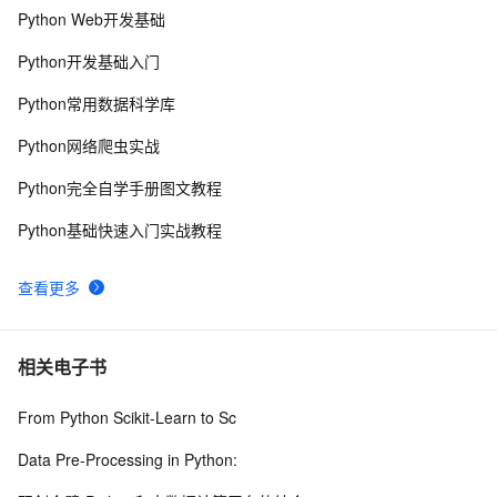
Python Web开发基础
Python是一种广泛使用的高级编程语言，具有许多优点
15
8
和缺点
Python开发基础入门
Python继承及方法解析顺序（MRO）详解 | 示例与
6
9
Python常用数据科学库
super()函数使用
Python探索记(15)——Python内置函数
683
10
Python网络爬虫实战
Python完全自学手册图文教程
Python基础快速入门实战教程
查看更多
相关电子书
From Python Scikit-Learn to Sc
Data Pre-Processing in Python: