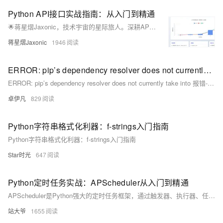
Python API接口实战指南：从入门到精通
🌟蒋星熠Jaxonic，技术宇宙的星际旅人。深耕API开发，以Python为舟，探索RESTful、GraphQL等接口奥秘。擅长requests、aiohttp实战，专注性能优化与架构设计，用代码连接万物，谱写极客诗篇。
蒋星熠Jaxonic
1946
ERROR: pip’s dependency resolver does not currently take into 报错-Python项目依赖冲突的解决方案-优雅草优雅草卓伊凡
ERROR: pip’s dependency resolver does not currently take into 报错-Python项目依赖冲突的解决方案-优雅草优雅草卓伊凡
卓伊凡
829
Python字符串格式化利器：f-strings入门指南
Python字符串格式化利器：f-strings入门指南
Star时光
647
Python定时任务实战：APScheduler从入门到精通
APScheduler是Python强大的定时任务框架，通过触发器、执行器、任务存储和调度器四大组件，灵活实现各类周期性任务。支持内存、数据库、Redis等持久化存储，适用于Web集成、数据抓取、邮件发送等场景，解决传统sleep循环的诸多缺陷，助力构建稳定可靠的自动化系统。（238字）
站大爷
1655