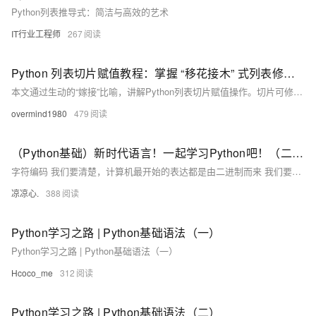
Python列表推导式：简洁与高效的艺术
IT行业工程师
267
Python 列表切片赋值教程：掌握 “移花接木” 式列表修改技巧
本文通过生动的“嫁接”比喻，讲解Python列表切片赋值操作。切片可修改原列表内容，实现头部、尾部或中间元素替换，支持不等长赋值，灵活实现列表结构更新。
overmind1980
479
（Python基础）新时代语言！一起学习Python吧！（二）：字符编码由来；Python字符串、字符串格式化；list集合和tuple元组区别
字符编码 我们要清楚，计算机最开始的表达都是由二进制而来 我们要想通过二进制来表示我们熟知的字符看看以下的变化 例如： 1 的二进制编码为 0000 0001 我们通过A这个字符，让其在计算机内部存储（现如今，A 字符在地址通常表示为65） 现在拿A举例： 在计算机内部 A字符，它本身表示为 65这个数，在计算机底层会转为二进制码 也意味着A字符在底层表示为 1000001 通过这样的字符表示进行转换，逐步发展为拥有127个字符的编码存储到计算机中，这个编码表也被称为ASCII编码。 但随时代变迁，ASCII编码逐渐暴露短板，全球有上百种语言，光是ASCII编码并不能够满足需求
凉凉心.
388
Python学习之路 | Python基础语法（一）
Python学习之路 | Python基础语法（一）
Hcoco_me
312
Python学习之路 | Python基础语法（二）