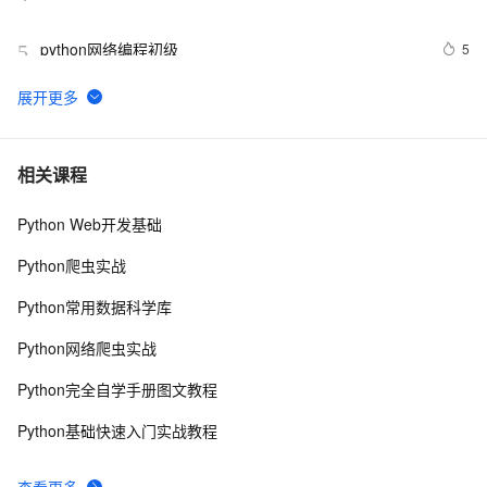
python网络编程初级
5
5
Python功能强大、灵活可扩展的Statsmodels库
7
6
python day Twelve
805
7
相关课程
Python Web开发基础
python join 和 split的常用使用方法
565
8
Python爬虫实战
python 模块初始
641
9
Python常用数据科学库
python中使用and和or来实现其它语言中的?号表达式
577
10
Python网络爬虫实战
Python完全自学手册图文教程
Python基础快速入门实战教程
查看更多