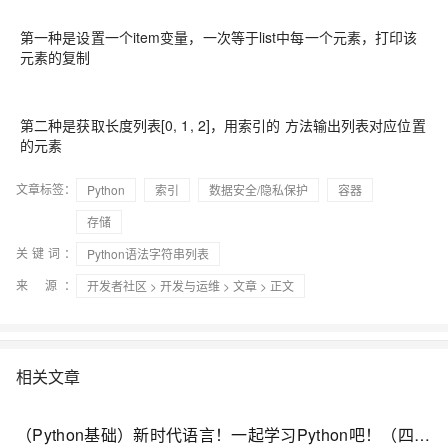
第一种是设置一个item变量，一次等于list中每一个元素，打印该
元素的复制
第二种是获取长度列表[0, 1, 2]，用索引的 方法输出列表对应位置
的元素
文章标签：
Python
索引
数据安全/隐私保护
容器
存储
关键词：
Python语法字符串列表
来 源：
开发者社区
>
开发与运维
>
文章
> 正文
相关文章
（Python基础）新时代语言！一起学习Python吧！（四）：dict字典和set类型；切片类型、列表生成式；map和reduce迭代器；filter过滤函数、sorted排序函数；lambda函数