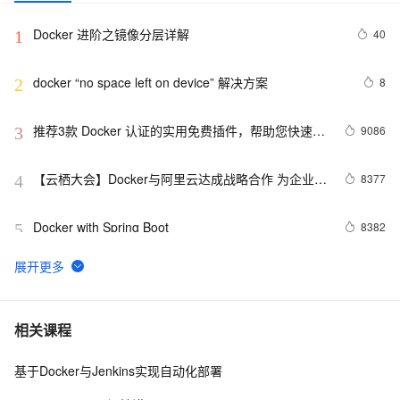
Docker 进阶之镜像分层详解
40
1
docker “no space left on device” 解决方案
8
2
推荐3款 Docker 认证的实用免费插件，帮助您快速构
9086
3
建云原生应用程序！
【云栖大会】Docker与阿里云达成战略合作 为企业级
8377
4
客户提供容器服务
Docker with Spring Boot
8382
5
Docker镜像：Ubuntu支持systemctl、SSH和VNC
11
6
Docker启动后怎样运行jar包文件
7
7
相关课程
基于Docker与Jenkins实现自动化部署
Docker私有仓库
159
8