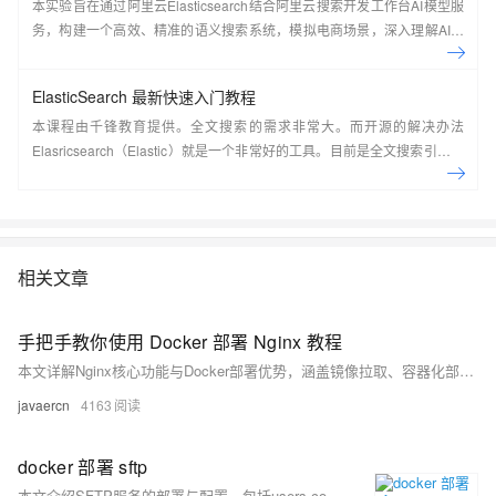
本实验旨在通过阿里云Elasticsearch结合阿里云搜索开发工作台AI模型服
务，构建一个高效、精准的语义搜索系统，模拟电商场景，深入理解AI搜
索技术原理并掌握其实现过程。
ElasticSearch 最新快速入门教程
本课程由千锋教育提供。全文搜索的需求非常大。而开源的解决办法
Elasricsearch（Elastic）就是一个非常好的工具。目前是全文搜索引擎的
首选。本系列教程由浅入深讲解了在CentOS7系统下如何搭建
ElasticSearch，如何使用Kibana实现各种方式的搜索并详细分析了搜索的
原理，最后讲解了在Java应用中如何集成ElasticSearch并实现搜索。
&nbsp;
相关文章
手把手教你使用 Docker 部署 Nginx 教程
本文详解Nginx核心功能与Docker部署优势，涵盖镜像拉取、容器化部署（快速、挂载、Compose）、HTTPS配置及常见问题处理，助力高效搭建稳定Web服务。
javaercn
4163
docker 部署 sftp
本文介绍SFTP服务的部署与配置，包括users.conf用户配置规则、Docker容器运行命令及上传目录权限说明，重点解析atmoz/sftp镜像的chroot机制与子目录映射，确保用户登录后正确访问/upload目录，并提供Python脚本实现文件上传示例。