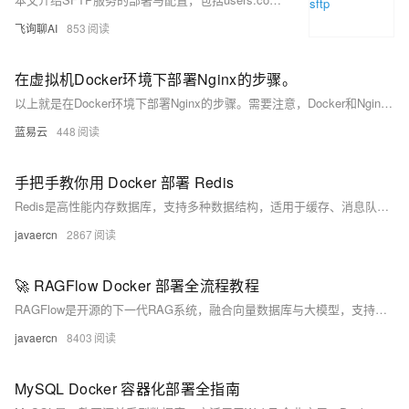
飞询聊AI
853
在虚拟机Docker环境下部署Nginx的步骤。
以上就是在Docker环境下部署Nginx的步骤。需要注意，Docker和Nginix都有很多高级用法和细节需要掌握，以上只是一个基础入门级别的教程。如果你想要更深入地学习和使用它们，请参考官方文档或者其他专业书籍。
蓝易云
448
手把手教你用 Docker 部署 Redis
Redis是高性能内存数据库，支持多种数据结构，适用于缓存、消息队列等场景。本文介绍如何通过Docker快速拉取轩辕镜像并部署Redis，涵盖快速启动、持久化存储及docker-compose配置，助力开发者高效搭建稳定服务。
javaercn
2867
🚀 RAGFlow Docker 部署全流程教程
RAGFlow是开源的下一代RAG系统，融合向量数据库与大模型，支持全文检索、插件化引擎切换，适用于企业知识库、智能客服等场景。支持Docker一键部署，提供轻量与完整版本，助力高效搭建私有化AI问答平台。
javaercn
8403
MySQL Docker 容器化部署全指南