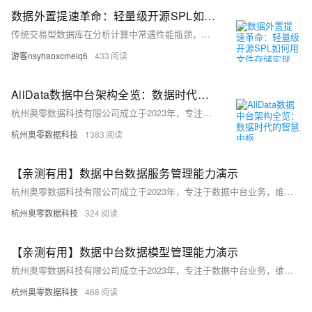
数据外置提速革命：轻量级开源SPL如何用文件存储实现MPP级性能？
传统交易型数据库在分析计算中常遇性能瓶颈，将数据迁至OLAP数据仓库虽可缓解，但成本高、架构复杂。SPL通过轻量级列存文件存储历史数据，提供强大计算能力，大幅简化架构并提升性能。它优化了列式存储、数据压缩与多线程并行处理，在常规及复杂计算场景中均表现优异，甚至单机性能超越集群。实际案例中，SPL在250亿行数据的时空碰撞问题上，仅用6分钟完成ClickHouse集群30分钟的任务。
游客nsyhaoxcmeiq6
433
AllData数据中台架构全览：数据时代的智慧中枢
杭州奥零数据科技有限公司成立于2023年，专注于数据中台业务，维护开源项目AllData并提供商业版解决方案。AllData提供数据集成、存储、开发、治理及BI展示等一站式服务，支持AI大模型应用，助力企业高效利用数据价值。
杭州奥零数据科技
1383
【亲测有用】数据中台数据服务管理能力演示
杭州奥零数据科技有限公司成立于2023年，专注于数据中台业务，维护开源项目AllData并提供商业版解决方案。AllData提供数据集成、存储、开发、治理及BI展示等一站式服务，支持AI大模型应用，助力企业高效利用数据价值。
杭州奥零数据科技
324
【亲测有用】数据中台数据模型管理能力演示
杭州奥零数据科技有限公司成立于2023年，专注于数据中台业务，维护开源项目AllData并提供商业版解决方案。AllData提供数据集成、存储、开发、治理及BI展示等一站式服务，支持AI大模型应用，助力企业高效利用数据价值。
杭州奥零数据科技
468