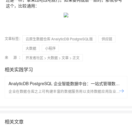
这个，比较通用：
文章标签：
云原生数据仓库 AnalyticDB PostgreSQL版
供应链
大数据
小程序
来 源：
开发者社区
>
大数据
>
文章
> 正文
相关实践学习
AnalyticDB PostgreSQL 企业智能数据中台：一站式管理数据
服务资产
企业在数据仓库之上可构建丰富的数据服务用以支持数据应用及业务场
景；ADB PG推出全新企业智能数据平台，用以帮助用户一站式的管理企
业数据服务资产，包括创建， 管理，探索， 监控等； 助力企业在现有平
台之上快速构建起数据服务资产体系
相关文章