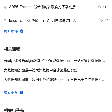
ADB和Fastboot最新版的谷歌官方下载链接
747
4
langchain 入门指南 - 让 AI 记住你说过的话
17
5
解决方案应用实例 |数据中台赋能，雅戈尔开辟新零售“战
5
6
场”
基于LangChain手工测试用例转App自动化测试生成工
18
7
相关课程
具
AnalyticDB PostgreSQL 企业智能数据中台：一站式管理数据服务资产
解锁AI新纪元：LangChain保姆级RAG实战，助你抢占大
4
8
模型发展趋势红利，共赴智能未来之旅！
大数据知识图谱—钱大妈数据中台建设最佳实践
数据中台（02）- 数据中台能力与应用场景
5
9
大数据知识图谱—数据中台的智能进化—阿里巴巴十二年数据平台发展历程
LeetCode 169 Majority Element（主要元素）（vector、
4
10
查看更多
map）
相关电子书