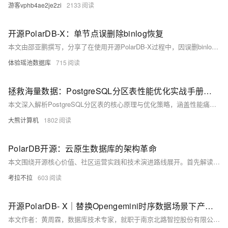
游客vphb4ae2je2zi
2133
开源PolarDB-X：单节点误删除binlog恢复
本文由邵亚鹏撰写，分享了在使用开源PolarDB-X过程中，因误删binlog导致数据库服务无法启动的问题及恢复过程。作者结合实践经验，详细介绍了在无备份情况下如何通过单节点恢复机制重启数据库，并提出了避免类似问题的几点建议，包括采用高可用部署、定期备份及升级至最新版本等。
体验瑶池数据库
715
拯救海量数据：PostgreSQL分区表性能优化实战手册（附压测对比）
本文深入解析PostgreSQL分区表的核心原理与优化策略，涵盖性能痛点、实战案例及压测对比。首先阐述分区表作为继承表+路由规则的逻辑封装，分析分区裁剪失效、全局索引膨胀和VACUUM堆积三大性能杀手，并通过电商订单表崩溃事件说明旧分区维护的重要性。接着提出四维设计法优化分区策略，包括时间范围分区黄金法则与自动化维护体系。同时对比局部索引与全局索引性能，展示后者在特定场景下的优势。进一步探讨并行查询优化、冷热数据分层存储及故障复盘，解决分区锁竞争问题。
大熊计算机
1802
PolarDB开源：云原生数据库的架构革命
本文围绕开源核心价值、社区运营实践和技术演进路线展开。首先解读存算分离架构的三大突破，包括基于RDMA的分布式存储、计算节点扩展及存储池扩容机制，并强调与MySQL的高兼容性。其次分享阿里巴巴开源治理模式，涵盖技术决策、版本发布和贡献者成长体系，同时展示企业应用案例。最后展望技术路线图，如3.0版本的多写多读架构、智能调优引擎等特性，以及开发者生态建设举措，推荐使用PolarDB-Operator实现高效部署。
考拉不拉
603
开源PolarDB- X｜替换Opengemini时序数据场景下产品力校验
本文作者：黄周霖，数据库技术专家，就职于南京北路智控股份有限公司，负责数据库运维及大数据开发。