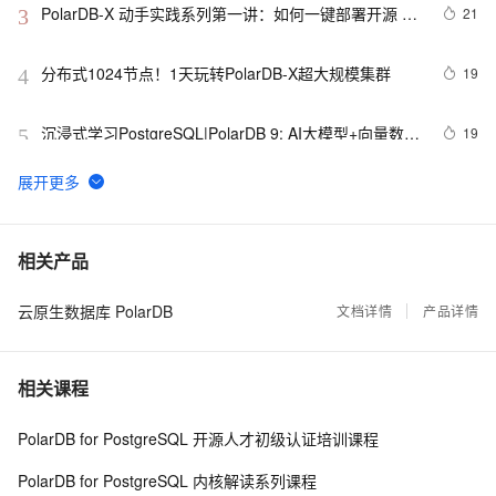
PolarDB-X 动手实践系列第一讲：如何一键部署开源 
21
3
PolarDB-X
分布式1024节点！1天玩转PolarDB-X超大规模集群
19
4
沉浸式学习PostgreSQL|PolarDB 9: AI大模型+向量数据
19
5
库, 提升AI通用机器人在专业领域的精准度, 完美诠释柏
拉图提出的“知识是回忆而不是知觉”
若依框架数据源切换为pg库
19
6
PolarDB开源新作：DuckDB-paimon，助力企业构建面
19
7
相关产品
向AI的多模数据底座
云原生数据库 PolarDB
TiDB、OceanBase、PolarDB-X、CockroachDB二级索
文档详情
产品详情
18
8
引写入性能测评
《PolarDB-X开源分布式数据库实战进阶》——
18
9
相关课程
PolarDB-X冷热数据归档（1）
沉浸式学习PostgreSQL|PolarDB 13: 博客、网站按标签
18
10
PolarDB for PostgreSQL 开源人才初级认证培训课程
内容检索, 并按匹配度排序
PolarDB for PostgreSQL 内核解读系列课程