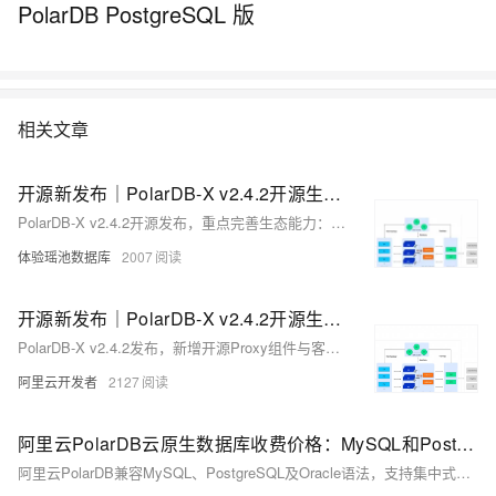
PolarDB PostgreSQL 版
混合云再到私有云的完整解决方案，提供基于云基础设施进行数据从处
理、到存储、再到计算与分析的一体化解决方案。本节课带你了解阿里云
数据库产品家族及特性。
相关文章
开源新发布｜PolarDB-X v2.4.2开源生态适配升级
PolarDB-X v2.4.2开源发布，重点完善生态能力：新增客户端驱动、开源polardbx-proxy组件，支持读写分离与高可用；强化DDL变更、扩缩容等运维能力，并兼容MySQL主备复制及MCP AI生态。
体验瑶池数据库
2007
开源新发布｜PolarDB-X v2.4.2开源生态适配升级
PolarDB-X v2.4.2发布，新增开源Proxy组件与客户端驱动，支持读写分离、无感高可用切换及DDL在线变更，兼容MySQL生态，提升千亿级大表运维稳定性。
阿里云开发者
2127
阿里云PolarDB云原生数据库收费价格：MySQL和PostgreSQL详细介绍
阿里云PolarDB兼容MySQL、PostgreSQL及Oracle语法，支持集中式与分布式架构。标准版2核4G年费1116元起，企业版最高性能达4核16G，支持HTAP与多级高可用，广泛应用于金融、政务、互联网等领域，TCO成本降低50%。