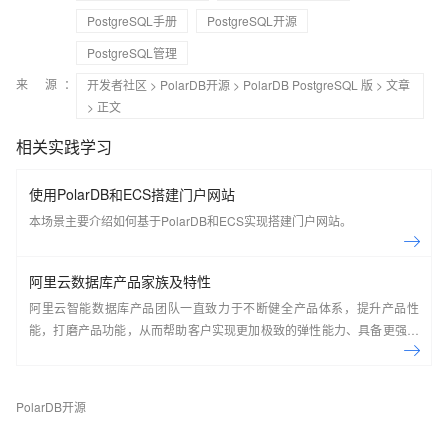
PostgreSQL手册
PostgreSQL开源
PostgreSQL管理
来 源：
开发者社区
>
PolarDB开源
>
PolarDB PostgreSQL 版
>
文章
> 正文
相关实践学习
使用PolarDB和ECS搭建门户网站
本场景主要介绍如何基于PolarDB和ECS实现搭建门户网站。
阿里云数据库产品家族及特性
阿里云智能数据库产品团队一直致力于不断健全产品体系，提升产品性
能，打磨产品功能，从而帮助客户实现更加极致的弹性能力、具备更强的
扩展能力、并利用云设施进一步降低企业成本。以云原生+分布式为核心
技术抓手，打造以自研的在线事务型(OLTP)数据库Polar DB和在线分析型
(OLAP)数据库Analytic DB为代表的新一代企业级云原生数据库产品体
PolarDB开源
系， 结合NoSQL数据库、数据库生态工具、云原生智能化数据库管控平
台，为阿里巴巴经济体以及各个行业的企业客户和开发者提供从公共云到