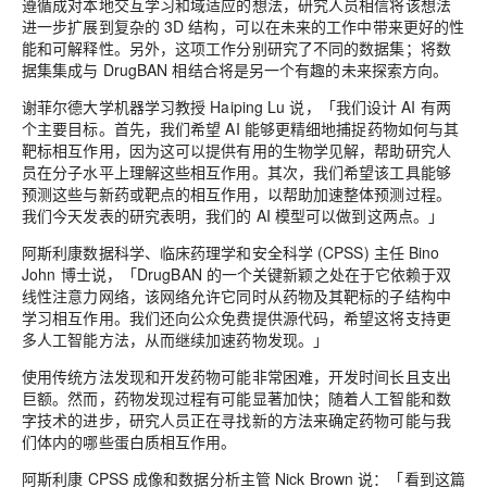
遵循成对本地交互学习和域适应的想法，研究人员相信将该想法
进一步扩展到复杂的 3D 结构，可以在未来的工作中带来更好的性
能和可解释性。另外，这项工作分别研究了不同的数据集；将数
据集集成与 DrugBAN 相结合将是另一个有趣的未来探索方向。
谢菲尔德大学机器学习教授 Haiping Lu 说，「我们设计 AI 有两
个主要目标。首先，我们希望 AI 能够更精细地捕捉药物如何与其
靶标相互作用，因为这可以提供有用的生物学见解，帮助研究人
员在分子水平上理解这些相互作用。其次，我们希望该工具能够
预测这些与新药或靶点的相互作用，以帮助加速整体预测过程。
我们今天发表的研究表明，我们的 AI 模型可以做到这两点。」
阿斯利康数据科学、临床药理学和安全科学 (CPSS) 主任 Bino
John 博士说，「DrugBAN 的一个关键新颖之处在于它依赖于双
线性注意力网络，该网络允许它同时从药物及其靶标的子结构中
学习相互作用。我们还向公众免费提供源代码，希望这将支持更
多人工智能方法，从而继续加速药物发现。」
使用传统方法发现和开发药物可能非常困难，开发时间长且支出
巨额。然而，药物发现过程有可能显著加快；随着人工智能和数
字技术的进步，研究人员正在寻找新的方法来确定药物可能与我
们体内的哪些蛋白质相互作用。
阿斯利康 CPSS 成像和数据分析主管 Nick Brown 说：「看到这篇