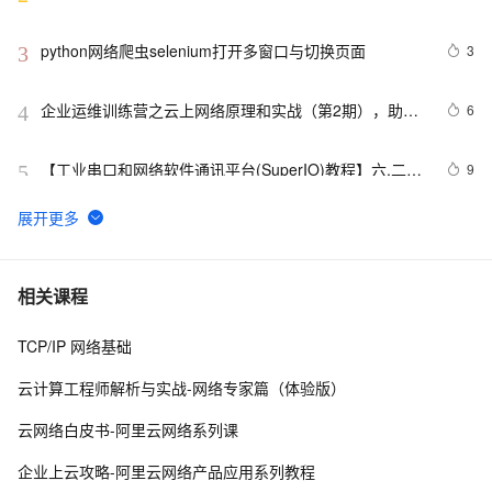
python网络爬虫selenium打开多窗口与切换页面
3
3
企业运维训练营之云上网络原理和实战（第2期），助力
6
4
从业者在云上网络技术浪潮中站稳脚跟！
【工业串口和网络软件通讯平台(SuperIO)教程】六.二次
9
5
开发导出数据驱动
TPAMI 2024：计算机视觉中基于图神经网络和图
6
6
Transformers的方法和最新进展
【学习记录】《DeepLearning.ai》第十课：卷积神经网
8
7
相关课程
络(Convolutional Neural Networks)
TCP/IP 网络基础
深入理解深度学习中的卷积神经网络（CNN）：从原理到
3
8
实践
云计算工程师解析与实战-网络专家篇（体验版）
什么是蜜罐，在当前网络安全形势下，蜜罐能提供哪些帮
9
9
云网络白皮书-阿里云网络系列课
助
网络编程懒人入门(十四)：到底什么是Socket？一文即
6
10
企业上云攻略-阿里云网络产品应用系列教程