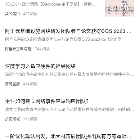
YOLOv11改进策略【Backbone/主干网络】| 替换骨干网络为CVPR-2024 PKINet 获取多尺度纹理特征，适应尺度变化大的目标
其名美曰
427
阿里云基础设施网络研发团队参与论文获得CCS 2023 杰出论文奖
阿里云基础设施网络研发团队参与论文获得CCS 2023 杰出论文奖
阿里云基础设施.
744
深度学习之适应硬件的神经网络
深度学习的适应硬件的神经网络设计旨在最大限度地利用特定硬件平台的计算和存储能力，提高模型的执行效率和性能。这些硬件包括图形处理单元（GPU）、张量处理单元（TPU）、现场可编程门阵列（FPGA）和专用集成电路（ASIC）。
源码星辰
434
企业如何建立网络事件应急响应团队？
建立企业网络事件应急响应团队是应对勒索软件等威胁的关键。团队的迅速、高效行动能减轻攻击影响。首先，企业需决定是外包服务还是自建团队。外包通常更经济，适合多数公司，但大型或有复杂IT环境的企业可能选择内部团队。团队包括应急响应小组和技术支持监控团队，前者专注于安全事件处理，后者负责日常IT运维和安全监控。团队应包括安全分析工程师、IT工程师、恶意软件分析师、项目经理、公关和法律顾问等角色。此外，选择合适的工具（如SIEM、SOAR、XDR），制定行动手册、合规政策，创建报告模板，并进行定期训练和演练以确保团队的有效性。外包时，理解团队构成和运作方式依然重要。
拈花倾城
737
一阶优化算法启发，北大林宙辰团队提出具有万有逼近性质的神经网络架构的设计方法