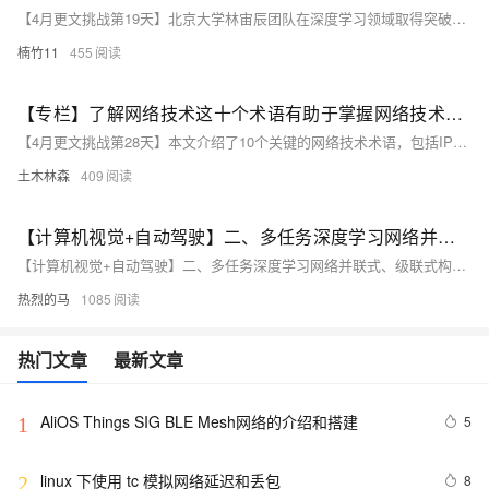
【4月更文挑战第19天】北京大学林宙辰团队在深度学习领域取得突破，提出基于一阶优化算法的神经网络设计方法，构建具有万有逼近性质的模型，提升训练速度和泛化能力。该方法利用一阶导数信息，高效处理大规模问题。虽然面临非光滑优化和收敛速度挑战，但团队通过正则化和自适应学习率等策略进行改进，相关研究在多个标准数据集上表现出色。
楠竹11
455
【专栏】了解网络技术这十个术语有助于掌握网络技术原理，适应不断发展的网络技术并创造更多价值
【4月更文挑战第28天】本文介绍了10个关键的网络技术术语，包括IP地址、子网掩码、DNS、防火墙、VPN、路由器、交换机、HTTP、TCP/IP和云计算，帮助读者理解网络基础和安全，以应对数字化时代挑战。了解这些术语有助于掌握网络技术原理，适应不断发展的网络技术并创造更多价值。
土木林森
409
【计算机视觉+自动驾驶】二、多任务深度学习网络并联式、级联式构建详细讲解（图像解释 超详细必看）
【计算机视觉+自动驾驶】二、多任务深度学习网络并联式、级联式构建详细讲解（图像解释 超详细必看）
热烈的马
1085
热门文章
最新文章
AliOS Things SIG BLE Mesh网络的介绍和搭建
5
1
linux 下使用 tc 模拟网络延迟和丢包
8
2