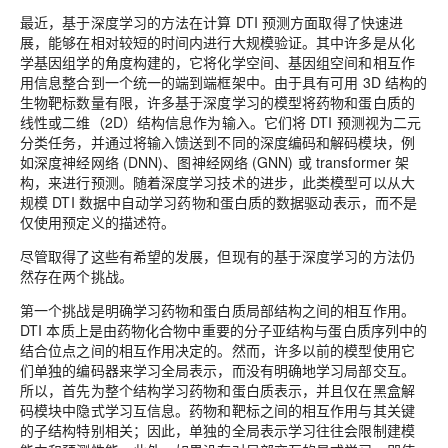
最近，基于深度学习的方法在计算 DTI 预测方面取得了快速进
展，能够在相对较短的时间内进行大规模验证。其中许多是从化
学基因组学的角度构建的，它将化学空间、基因组空间和相互作
用信息整合到一个统一的端到端框架中。由于具有可用 3D 结构的
生物靶标数量有限，许多基于深度学习的模型将药物和蛋白质的
线性或二维（2D）结构信息作为输入。它们将 DTI 预测视为二元
分类任务，并通过将输入馈送到不同的深度编码和解码模块，例
如深度神经网络 (DNN)、图神经网络 (GNN) 或 transformer 架
构，来进行预测。随着深度学习技术的进步，此类模型可以从大
规模 DTI 数据中自动学习药物和蛋白质的数据驱动表示，而不是
仅使用预定义的描述符。
尽管取得了这些有希望的发展，但现有的基于深度学习的方法仍
然存在两个挑战。
第一个挑战是明确学习药物和蛋白质局部结构之间的相互作用。
DTI 本质上是由药物化合物中重要的分子亚结构与蛋白质序列中的
结合位点之间的相互作用决定的。然而，许多以前的模型使用它
们单独的编码器来学习全局表示，而没有明确地学习局部交互。
所以，首先为整个结构学习药物和蛋白质表示，并且仅在黑盒解
码模块中隐式学习互信息。药物和靶标之间的相互作用与其关键
的子结构特别相关；因此，单独的全局表示学习往往会限制建模