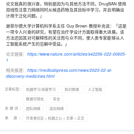
论文我真的很兴奋，特别是因为与其他方法不同，DrugBAN 使用
双线性注意力网络同时从候选药物及其目标中学习，并且明确设
计用于泛化问题。」
谢菲尔德大学计算机科学系主任 Guy Brown 教授补充说：「这是
一项令人兴奋的研究，有望在治疗学设计方面取得重大进展。该
方法还因其对可解释性的关注而与众不同，使人类专家能够从人
工智能系统产生的见解中受益。」
论文链接：
https://www.nature.com/articles/s42256-022-00605-
1
相关报道：
https://medicalxpress.com/news/2023-02-ai-
discovery-medicines.html
文章标签：
机器学习/深度学习
知识图谱
人工智能
数据可视化
安全
关键词：
团队网络
适应网络
来 源：
开发者社区
>
机器之心
>
文章
> 正文