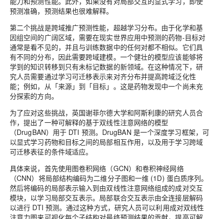
能力和预测性能。此外，如果没有对局部交互的显式学习，即使
预测准确，预测结果也很难解释。
第二个挑战是跨域推广预测性能，超越学习分布。由于化学和基
因组空间的广阔区域，需要在现实世界应用中预测的药物-目标对
通常是看不见的，并且与训练数据中的任何对都不相似。它们具
有不同的分布，因此需要跨域建模。一个健壮的模型应该能够将
学到的知识转移到只有未标记数据的新领域。在这种情况下，研
究人员需要通过学习可迁移表示来对齐分布并提高跨域泛化性
能；例如，从「来源」到「目标」。这是药物发现中一个尚未充
分探索的方向。
为了应对这些挑战，英国谢菲尔德大学和阿斯利康的研究人员合
作，提出了一种可解释的基于双线性注意网络的模型
（DrugBAN）用于 DTI 预测。DrugBAN 是一个深度学习框架，可
以显式学习药物和目标之间的局部相互作用，以及用于学习跨域
可迁移表征的条件域适应。
具体来说，首先使用图卷积网络（GCN）和卷积神经网络
（CNN）将局部结构编码为二维分子图和一维 (1D) 蛋白质序列。
然后将编码的局部表示输入到由双线性注意网络组成的成对交互
模块，以学习局部交互表示。局部联合交互表示由全连接层解码
以进行 DTI 预测。通过这种方式，研究人员可以利用成对双线性
注意力图来可视化每个子结构对最终预测结果的贡献，提高可解