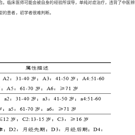
合。临床医师可能会被自身的经验所误导，单纯对症治疗，违背了中医辨
型的患者，初学者很难判断。
AI 应用
10分钟微调：让0.6B模型媲美235B模
多模态数据信
型
依托云原生高可用架构,实现Dify私有化部署
用1%尺寸在特定领域达到大模型90%以上效果
一个 AI 助手
超强辅助，Bol
即刻拥有 DeepSeek-R1 满血版
在企业官网、通讯软件中为客户提供 AI 客服
多种方案随心选，轻松解锁专属 DeepSeek
。