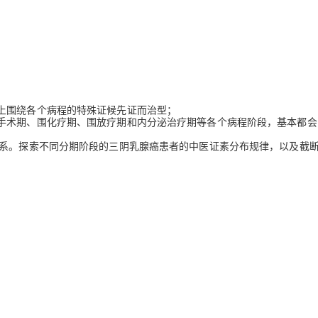
上围绕各个病程的特殊证候先证而治型；
手术期、围化疗期、围放疗期和内分泌治疗期等各个病程阶段，基本都会
关系。探索不同分期阶段的三阴乳腺癌患者的中医证素分布规律，以及截