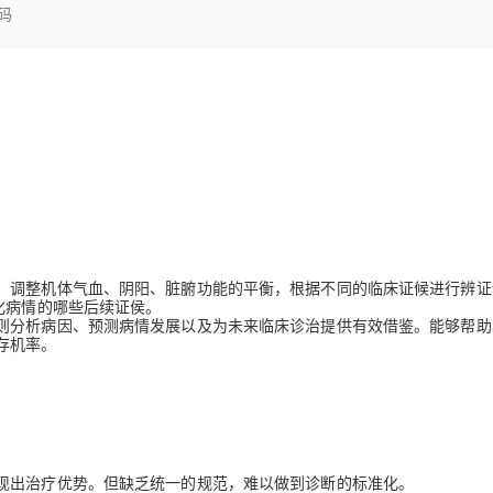
Deepseek-v4-pro
HappyHors
代码
同享
万小智 AI 建站低至 15元/月
Qoder CN
AI 短剧/漫剧
云原生数据库 
快递物流查询
WordPress
成为服务伙
高校合作
点，立即开启云上创新
覆盖公网/内网、递归/权威、移动APP等全场景解析服务
送.CN域名，送备案服务码
基于千问大模型等，支持代码智能生成、研发智能问答
AI助力短剧
态智能体模型
旗舰 MoE 大模型，百万上下文与顶尖推理能力
图生视频，流
Ubuntu
服务生态伙伴
云工开物
企业应用
Works
Night Plan 支持 Qwen 3.8-Max
云原生大数据计算服务 MaxCompute
AI 办公
容器服务 Kub
NEW
GLM-5.2
Wan2.7-T
Red Hat
30+ 款产品免费体验
Data Agent 驱动的一站式 Data+AI 开发治理平台
夜间 5 折，Qwen/Meoo/TokenPlan 客户专享
面向分析的企业级SaaS模式云数据仓库
AI智能应用
提供一站式管
科研合作
视觉 Coding、空间感知、多模态思考等全面升级
1M上下文，专为长程任务能力而生
ERP
堂（旗舰版）
SUSE
智能客服
CRM
防护产品
2个月
自动承接线索
建站小程序
OA 办公系统
AI 应用构建
大模型原生
力提升
财税管理
模板建站
Qoder
大模型服务平台百炼-应用模版
HOT
NEW
面向真实软件
个人版上线、团队版降价；千问3.8-Max首发发尝鲜
丰富多元化的应用模版和解决方案
，调整机体气血、阴阳、脏腑功能的平衡，根据不同的临床证候进行辨证
400电话
定制建站
化病情的哪些后续证侯。
则分析病因、预测病情发展以及为未来临床诊治提供有效借鉴。能够帮助
万有无界
大模型服务平台百炼-智能体
方案
广告营销
模板小程序
存机率。
的模型效果
灵活可视化地构建企业级 Agent
定制小程序
秒悟
人工智能平台 PAI
APP 开发
云端极速 AI 
新一代 AI 视频生成模型，深度适配广告营销等场景
AI Native 的算法工程平台，一站式完成建模、训练、推理服务部署
建站系统
现出治疗优势。但缺乏统一的规范，难以做到诊断的标准化。