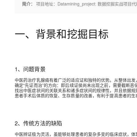
存储
天池大赛
Qwen3.7-Plus
简介：
项目地址：Datamining_project: 数据挖掘实战项目
云解析DNS
解决方案免费试用 新老
电子合同
最高领取价值200元试用
能看、能想、能动手的多模
安全
网络与CDN
AI 算法大赛
畅捷通
大数据开发治理平台 Data
AI 产品 免费试用
网络
安全
云开发大赛
Qwen3-VL-Plus
Tableau 订阅
一、背景和挖掘目标
1亿+ 大模型 tokens 和 
可观测
入门学习赛
中间件
AI空中课堂在线直播课
云防火墙
140+云产品 免费试用
上云与迁云
云原生的云上边界网络安全
产品新客免费试用，最长1
数据库
生态解决方案
大模型服务
企业出海
大模型ACA认证体验
大数据计算
1、问题背景
助力企业全员 AI 认知与能
行业生态解决方案
千问AI平台-Token Plan
政企业务
媒体服务
中医药治疗乳腺癌有着广泛的适应证和独特的优势。从整体出发
开发者生态解决方案
确定“先证而治”的方向：即后续证侯尚未出现之前，需要截断恶
企业服务与云通信
找出中医症状间的关联关系和诸多症状间的规律性，并且依据规
千问AI平台-模型体验
AI 开发和 AI 应用解决
患者手术后体质的恢复、生存质量的改善，有利于提高患者的生
在线体验全尺寸、多种模态
域名与网站
Happy 系列大模型
终端用户计算
2、传统方法的缺陷
Serverless
中医辨证极为灵活，虽能够处理患者的复杂多变的临床症状，体
开发工具