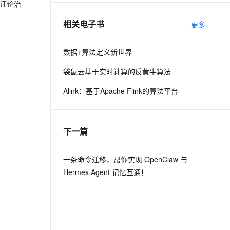
证论治
相关电子书
更多
息提取
与 AI 智能体进行实时音视频通话
从文本、图片、视频中提取结构化的属性信息
构建支持视频理解的 AI 音视频实时通话应用
数据+算法定义新世界
t.diy 一步搞定创意建站
构建大模型应用的安全防护体系
袋鼠云基于实时计算的反黄牛算法
通过自然语言交互简化开发流程,全栈开发支持
通过阿里云安全产品对 AI 应用进行安全防护
Alink：基于Apache Flink的算法平台
下一篇
一条命令迁移，帮你实现 OpenClaw 与
Hermes Agent 记忆互通！