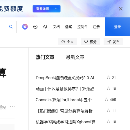
文档
备案
控制台
注册
登录
个人
积分
发布
验
作计划
器
AI 活动
专业服务
服务伙伴合作计划
开发者社区
加入我们
产品动态
服务平台百炼
阿里云 OPC 创新助力计划
热门文章
最新文章
一站式生成采购清单，支持单品或批量购买
io：打造专属 AI 语音助手
S产品伙伴计划（繁花）
峰会
CS
造的大模型服务与应用开发平台
一句话生成原生可编辑精美 PPT 文稿
AI 生产力先锋
Al MaaS 服务伙伴赋能合作
域名
博文
Careers
至高可申请百万元
Qwen3.8-Max 模型上线
算
开启高性价比 AI 编程新体验
弹性可伸缩的云计算服务
Qwen-Audio-3.0-Realtime 端到端实时语音角色扮演
输入一句话想法, 轻松生成专业的 PPT
先锋实践拓展 AI 生产力的边界
Token 补贴，五大权
计划
海大会
伙伴信用分合作计划
商标
问答
社会招聘
DeepSeek加持的通义灵码2.0 AI程
21
益加速 OPC 成功
eek-V4-Pro
SS
一键部署幻兽帕鲁游戏服务器
飞天发布时刻
HOT
Open Search 向量检索版支
划
备案
电子书
校园招聘
序员实战案例：助力嵌入式开发中的
pSeek-V4-Pro
视频创作，一键激活电商全链路生产力
稳定、安全、高性价比、高性能的云存储服务
一键购买专属联机服务器，轻松开启游戏
所见，即是所愿
持视频检索 Pipeline 功能
更多支持
动画 | 什么是基数排序？| 算法必看
10
算法生成革新
划
公司注册
镜像站
视频生成
语音识别与合成
系列四十
专属 QwenPaw
漫剧工坊：一站式动画创作平台
AI 实训营
HOT
应用身份服务 (IDaaS)
Console-算法[for,if,break]-五个好
495
合作伙伴培训与认证
划
上云迁移
站生成，高效打造优质广告素材
全接入的云上超级电脑
从聊天伙伴进化为能主动干活的本地数字员工
快速生产连贯的高质量长漫剧
从基础到进阶，Agent 创客手把手教你
OpenClaw 管理能力上线
朋友分苹果
版权
lScope
我要反馈
e-1.1-T2V
Qwen3-TTS-Flash
【热门话题】常见分类算法解析
11
查询合作伙伴
n Alibaba Cloud ISV 合作
代维服务
建企业门户网站
10 分钟搭建微信、支付宝小程序
MaxCompute MaxFrame 提
畅细腻的高质量视频
离线语音合成大模型，多语言方言自适应，低延迟高稳定
创新加速
机器学习集成学习进阶Xgboost算法
ope
登录合作伙伴管理后台
10
我要建议
站，无忧落地极速上线
以可视化方式快速构建移动和 PC 门户网站
国内短信简单易用，安全可靠，秒级触达，全球覆盖200+国家和地区。
高效部署网站，快速应用到小程序
供自动弹性内存功能
原理