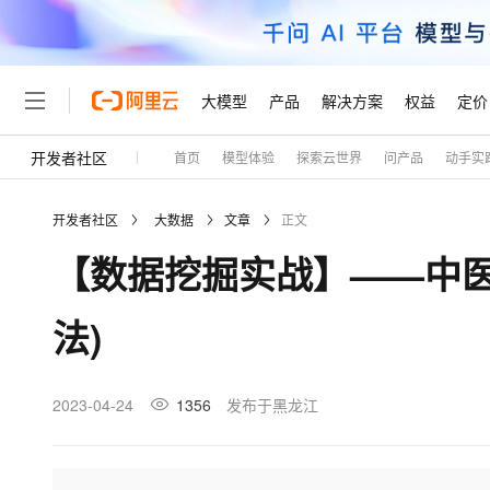
大模型
产品
解决方案
权益
定价
开发者社区
首页
模型体验
探索云世界
问产品
动手实
大模型
产品
解决方案
权益
定价
云市场
伙伴
服务
了解阿里云
精选产品
精选解决方案
普惠上云
产品定价
精选商城
成为销售伙伴
售前咨询
为什么选择阿里云
千问AI平台
开发者社区
大数据
文章
正文
了解云产品的定价详情
大模型服务平台百炼
千问办公，解锁你的工作
普惠上云 官方力荐
分销伙伴
在线服务
网站建设
什么是云计算
大
【数据挖掘实战】——中医证
大模型服务与应用平台
企业级Agent产品，直接
云服务器38元/年起，超
咨询伙伴
多端小程序
技术领先
云上成本管理
售后服务
轻量应用服务器
Agency Agents：拥
官方推荐返现计划
大模型
精选产品
精选解决方案
Salesforce 国际版订阅
稳定可靠
法)
管理和优化成本
推荐新用户得奖励，单订单
销售伙伴合作计划
自助服务
友盟天域
安全合规
人工智能与机器学习
AI
文本生成
云数据库 RDS
HappyHorse 打造一
云工开物
无影生态合作计划
在线服务
观测云
分析师报告
高校专属算力普惠，学生认
计算
互联网应用开发
2023-04-24
1356
发布于黑龙江
Qwen3.8-Max
HOT
Salesforce On Alibaba C
工单服务
Tuya 物联网平台阿里云
研究报告与白皮书
人工智能平台 PAI
快速拥有专属 OpenClaw
大模
Consulting Partner 合
大数据
容器
智能体时代全能旗舰模型
免费试用
短信专区
一站式AI开发、训练和推
蓝凌 OA
AI 大模型销售与服务生
现代化应用