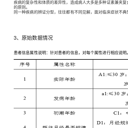
疾病的复杂性和体质的差异性，造成病人大多是多种证素兼夹复
大模型解决方案
的原则。
迁移与运维管理
同一种疾病的辨证分型，往往都有不同见解，面对临床症状不典
快速部署 Dify，高效搭建 
专有云
10 分钟在聊天系统中增加
3、原始数据情况
患者信息属性说明：针对患者的信息，对每个属性进行相应说明