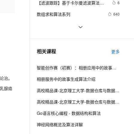
安全
【滤波跟踪】基于卡尔曼滤波算法实
我要投诉
e-1.1-I2V
Cosyvoice-V3-Flash
6
PolarDB
上云场景组合购
Milvus 弹性伸缩功能新增节
伴
现飞行物体运动轨迹预测附matlab代
漫剧创作，剧本、分镜、视频高效生成
100%兼容MySQL、PostgreSQL，兼容Oracle，支持集中和分布式
覆盖90%+业务场景，专享组合折扣价
点支持范围
畅自然，细节丰富
高表现力语音合成大模型，语音克隆听感自然
VPN
数组求和算法系列
640
码
ernetes 版 ACK
云聚AI 严选权益
AI 原生数据库服务发布
SSL 证书
游戏人工智能——A*寻路算法实践
4
2V
Fun-ASR
，一键激活高效办公新体验
理容器应用的 K8s 服务
精选AI产品，从模型到应用全链提效
Agent 数据网关
文戏情感细腻自然，动作戏激烈拳拳到肉，实现更强表演能力
支持中英文自由切换，具备更强的噪声鲁棒性
堡垒机
【转】算法基础（二）：栈的应用 --- 
6
AI 用量加速计划
云原生数据库 PolarDB
迷宫解题
防火墙
、识别商机，让客服更高效、服务更出色。
微软的22道数据结构算法面试题
新老同享，达量后返
Agentic Database 发布
615
相关课程
更多
主机安全
应用
智能创作赛（初赛）：相册应用中的故事生成算法介绍
千问办公
NEW
AI 应用及服务市场
的智能体编程平台
一站式AI生产力平台
论治。
相册服务中的故事生成算法介绍
AI 应用
乳腺癌
伶鹊
高校精品课-北京理工大学-数据仓库与数据挖掘（下）
企业级人与Agent协作平台，接入和调度多个数字员工
智能客服平台，对话机器人、对话分析、智能外呼
大模型
高校精品课-北京理工大学-数据仓库与数据挖掘（上）
大模型服务平台百炼 - 全妙
自然语言处理
Go语言核心编程 - 数据结构和算法
应用创作平台
多模态内容创作工具，已接入 DeepSeek
数据标注
神经网络概览及算法详解
机器学习