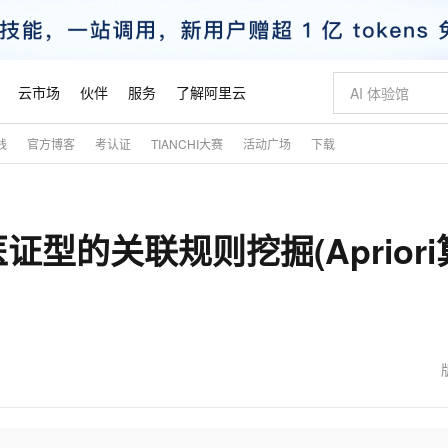
云市场
伙伴
服务
了解阿里云
践
官方博客
考认证
TIANCHI大赛
活动广场
下载
AI 特惠
数据与 API
成为产品伙伴
企业增值服务
最佳实践
价格计算器
AI 场景体
基础软件
产品伙伴合
阿里云认证
市场活动
配置报价
大模型
自助选配和估算价格
新方式
睿译宝，AI翻译排版一步到位
智启 AI 普惠权益
产品生态集成认证中心
企业支持计划
云上春晚
域名与网站
千问官方 MaaS 平台，为开发者和 Agent 而生，新用户赠送 1 亿 + tokens 额度
Qwen Aud
AI Coding
阿里云Maa
2026 阿里云
云服务器 E
为企业打
数据集
Windows
大模型认证
模型
NEW
NEW
型的关联规则挖掘(Apriori
交付可用成果
值低价云产品抢先购
上传文档即自动完成翻译和格式还原
至高享 1亿+免费 tokens，加速 Al 应用落地
提供智能易用的域名与建站服务
智能编程，一键
安全可靠、
产品生态伙伴
专家技术服务
云上奥运之旅
弹性计算合作
阿里云中企出
手机三要素
宝塔 Linux
全部认证
价格优势
有专属领域专家
GLM-5.2：长任务时代开源旗舰模型
阿里云 OPC 创新助力计划
千问大模型
即刻拥有 DeepS
AI 电商营销
对象存储 O
大模型
产品生态伙伴工作台
企业增值服务台
云栖战略参考
云存储合作计
云栖大会
身份实名认证
CentOS
训练营
推动算力普惠，释放技术红利
最高返9万
多领域专家智能体,一键组建 AI 虚拟交付团队
快速构建应用程序和网站，即刻迈出上云第一步
至高百万元 Token 补贴，加速一人公司成长
多元化、高性能、安全可靠的大模型服务
真正可用的 1M 上下文,一次完成代码全链路开发
轻松解锁专属 Dee
从图文生成到
云上的中国
数据库合作计
活动全景
短信
Docker
图片和
站式影视创作平台
Hermes Agent，打造自进化智能体
Token Plan 模型订阅计划
数字证书管理服务（原SSL证书）
5 分钟轻松部署
AI 广告创作
无影云电脑
企业成长
NEW
信息公告
看见新力量
云网络合作计
OCR 文字识别
JAVA
证享300元代金券
可视化编排打通从文字构思到成片全链路闭环
全托管，含MySQL、PostgreSQL、SQL Server、MariaDB多引擎
自主进化，持久记忆，越用越聪明
Qwen3.8-Max 首发尝鲜，限时加量 10 倍，夜间低至2折
实现全站HTTPS，呈现可信的WEB访问
图文、视频一
随时随地安
魔搭 Mode
Kimi-K3
HappyHors
NEW
loud
服务实践
官网公告
金融模力时刻
Salesforce O
版
发票查验
全能环境
Claude Code + GStack 打造工程团队
千问办公，限时限量积分加倍
Qoder
低代码高效构
AI 建站
短信服务
型
NEW
作计划
Kimi 最新旗舰模型，长程编程与推理利器
让文字生成流
计划
创新中心
魔搭 ModelSc
健康状态
理服务
让AI从“聊天伙伴”进化为能干活的“数字员工”
安装技能 GStack，拥有专属 AI 工程团队
你的AI工作搭子，覆盖日常办公高频场景
面向真实软件的智能体编程平台
0 代码专业建
客户案例
天气预报查询
操作系统
态合作计划