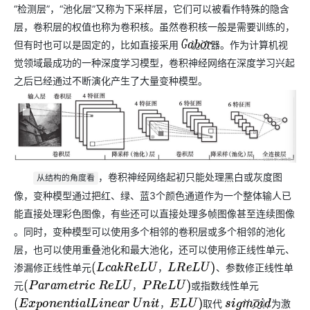
“检测层”，“池化层”又称为下采样层，它们可以被看作特殊的隐含
层，卷积层的权值也称为卷积核。虽然卷积核一般是需要训练的，
但有时也可以是固定的，比如直接采用
滤波器。作为计算机视
G
a
b
o
r
觉领域最成功的一种深度学习模型，卷积神经网络在深度学习兴起
之后已经通过不断演化产生了大量变种模型。
，卷积神经网络起初只能处理黑白或灰度图
从结构的角度看
像，变种模型通过把红、绿、蓝3个颜色通道作为一个整体输人已
能直接处理彩色图像，有些还可以直接处理多帧图像甚至连续图像
。同时，变种模型可以使用多个相邻的卷积层或多个相邻的池化
层，也可以使用重叠池化和最大池化，还可以使用修正线性单元、
渗漏修正线性单元
、参数修正线性单
，
(
L
c
a
k
R
e
L
U
，
L
R
e
L
U
)
元
或指数线性单元
，
(
P
a
r
a
m
e
t
r
i
c
R
e
L
U
，
P
R
e
L
U
)
取代
单元作为激
s
i
g
m
o
i
d
，
(
E
x
p
o
n
e
n
t
i
a
l
L
i
n
e
a
r
U
n
i
t
，
E
L
U
)