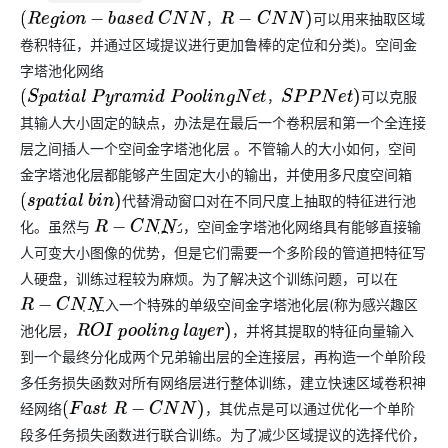
可以用来抽取区域
，
(
R
e
g
i
o
n
−
b
a
s
e
d
C
N
N
，
R
−
C
N
N
)
卷积特征，并通过区域提议进行更加鲁棒的定位和分类)。空间金
字塔池化网络
可以克服
，
(
S
p
a
t
i
a
l
P
y
r
a
m
i
d
P
o
o
l
i
n
g
N
e
t
，
S
P
P
N
e
t
)
其输人大小固定的缺点，办法是在最后一个卷积层和第一个全连接
层之间插人一个空间金字塔池化层 。不管输人的大小如何，空间
金字塔池化层都能够产生固定大小的输出，并使用多尺度空间箱
代替滑动窗口对在不同尺度上抽取的特征进行池
(
s
p
a
t
i
a
l
b
i
n
)
化。虽然与
相比，空间金字塔池化网络具有能够直接输
R
−
C
N
N
人可变大小图像的优势，但是它们需要一个多阶段的管道把特征写
人硬盘，训练过程较为麻烦。为了解决这个训练问题，可以在
中插入一个特殊的单级空间金字塔池化层(称为感兴趣区
R
−
C
N
N
池化层，
，并将其提取的特征向量输入
R
O
I
p
o
o
l
i
n
g
l
a
y
e
r
)
到一个最终分化成两个兄弟输出层的全连接层，再构造一个单阶段
多任务损失函数对所有网络层进行整体训练，建立快速区域卷积神
经网络
，其优点是可以通过优化一个单阶
(
F
a
s
t
R
−
C
N
N
)
段多任务损失函数进行联合训练。为了减少区域提议的选择代价，