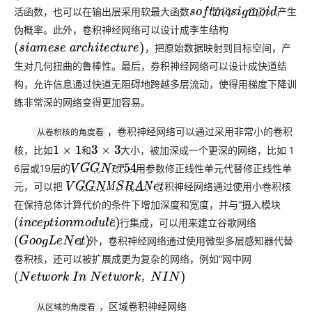
活函数，也可以在输出层采用软最大函数
替代
函数以产生
s
o
f
t
m
a
x
s
i
g
m
o
i
d
伪概率。此外，卷积神经网络可以设计成李生结构
，把原始数据映射到目标空间，产
(
s
i
a
m
e
s
e
a
r
c
h
i
t
e
c
t
u
r
e
)
生对几何扭曲的鲁棒性。最后，券积神经网络可以设计成快道结
构，允许信息通过快道无阻碍地跨越多层流动，使得用梯度下降训
练非常深的网络变得更加容易。
，卷积神经网络可以通过采用非常小的卷积
从卷积核的角度看
核，比如
和
大小，被加深成一个更深的网络，比如 1
1
×
1
3
×
3
6层或19层的
)。如果采用参数修正线性单元代替修正线性单
V
G
G
N
e
r
54
元，可以把
发展成
。而且，卷积神经网络通过使用小卷积核
V
G
G
N
e
t
M
S
R
A
N
e
t
在保持总体计算代价的条件下增加深度和宽度，并与“摄入模块
”进行集成，可以用来建立谷歌网络
(
i
n
c
e
p
t
i
o
n
m
o
d
u
l
e
)
。此外，卷积神经网络通过使用微型多层感知器代替
(
G
o
o
g
L
e
N
e
t
)
卷积核，还可以被扩展成更为复杂的网络，例如“网中网
，
(
N
e
t
w
o
r
k
I
n
N
e
t
w
o
r
k
，
N
I
N
)
，区域卷积神经网络
从区域的角度看