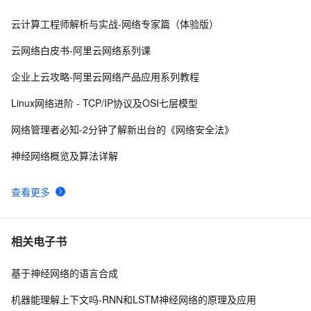
助
云计算工程师解析与实战-网络专家篇（体验版）
网络名词术语解析 | 路由、交换机、集线器、半/全双
13
8
工、DNS、LAN、WAN、端口、MTU
云网络白皮书-阿里云网络系列课
VMware的网络配置---bridge，nat和hosts详解（一）
9
9
企业上云攻略-阿里云网络产品应用系列教程
网络编程懒人入门(十四)：到底什么是Socket？一文即
6
10
Linux网络进阶 - TCP/IP协议及OSI七层模型
懂！
网络管理者必知-2分钟了解新出台的《网络安全法》
神经网络概览及算法详解
查看更多
相关电子书
基于神经网络的语言合成
机器能理解上下文吗-RNN和LSTM神经网络的原理及应用