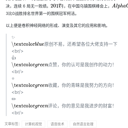
决，连续 6 局无一败绩。
年
月，在中国乌镇围棋峰会上，
以
2017
5
A
l
p
h
a
G
o
3比0战胜排名世界第一的围棋冠军柯洁。
以上便是卷积神经网络的形成、演变及其它的应用和影响。
✨
原
创
不
易
，
还
希
望
各
位
大
佬
支
持
一
下
\textcolor
b
l
u
e
原
创
不
易
，
还
希
望
各
位
大
佬
支
持
一
下
<br/>
👍
点
赞
，
你
的
认
可
是
我
创
作
的
动
力
！
\textcolor
g
r
e
e
n
点
赞
，
你
的
认
可
是
我
创
作
的
动
力
！
<br/>
⭐️
收
藏
，
你
的
青
睐
是
我
努
力
的
方
向
！
\textcolor
g
r
e
e
n
收
藏
，
你
的
青
睐
是
我
努
力
的
方
向
！
<br/>
✏️
评
论
，
你
的
意
见
是
我
进
步
的
财
富
！
\textcolor
g
r
e
e
n
评
论
，
你
的
意
见
是
我
进
步
的
财
富
！
<br/>
文章标签：
计算机视觉
语音技术
自然语言处理