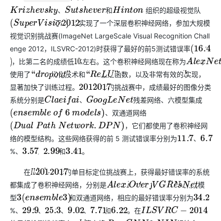
组织的超级视觉队
、
和
K
r
i
z
h
e
v
s
k
y
、
S
u
t
s
h
e
v
e
r
和
H
i
n
t
o
n
于
年实现了一个深层卷积神经网络，参加大规模
(
S
u
p
e
r
V
i
s
i
o
n
)
2012
视觉识别挑战赛(ImageNet LargeScale Visual Recognition Chall
enge 2012，ILSVRC-2012)时获得了最好的前5测试错误率
%
(
16.4
，比第二名的成绩低
%左右。这个卷积神经网络现在称为
，
)
10
A
l
e
x
N
e
t
使用了
优化技术和
激活函数，以及非常有效的
实现，
“
d
r
o
p
o
u
t
”
“
R
e
L
U
”
G
P
U
显著加快了训练过程。
~
年的挑战赛中，成绩最好的图像分类
2013
2017
系统分别是
残差网络、六模型集成
、
C
l
a
e
i
f
a
i
、
G
o
o
g
L
e
N
e
t
、双通道网络
(
e
n
s
e
m
b
l
e
o
f
6
m
o
d
e
l
s
)
，它们都使用了卷积神经网
(
D
u
a
l
P
a
t
h
N
e
t
w
o
r
k
.
D
P
N
)
络的模型结构。这些网络获得的前 5 测试错误率分别为
%、
11.7
6.7
%、
%、
%和
%。
3.57
2.99
3.41
在
~
年的单目标定位挑战赛上，获得最好错误率的系统
I
L
2012
S
V
R
C
2017
都集成了卷积神经网络，分别是
、
、
、
、集成模
A
l
e
x
N
e
O
t
v
e
r
f
e
a
V
t
G
G
N
R
e
e
s
t
N
e
t
型
和双通道网络，相应的最好错误率分别为
3
(
e
n
s
e
m
b
l
e
3
)
34.2
%、
%、
%、
%、
%和
%。在
29.9
25.3
9.02
7.71
6.22
I
L
S
V
R
C
−
2014