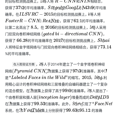
的目标检测挑战赛上，
等人将
相结合，
L
i
n
和
R
−
C
N
N
和
N
I
N
获得了
%的平均准确率，
等人使用
获得了
%的平均准
37.2
S
z
e
g
e
d
y
G
o
o
g
L
e
N
e
t
43.9
确率。在
的目标检测挑战赛上，
等人将
I
L
S
V
R
C
−
2015
H
e
和
相结合，获得了
%的平均准确率，
F
a
s
t
e
r
R
−
C
N
N
R
e
s
N
e
t
62.1
比第二名高出了
%。在
年的目标检测挑战赛上，
等人采用
8.5
2016
Z
e
n
g
门控双向卷积神经网络
，
(
g
a
t
e
d
b
i
−
d
i
r
e
c
t
i
o
n
a
l
C
N
N
)
获得了
% 的平均准确率在
年的目标检测挑战赛上，
等
66.28
2017
S
h
u
a
i
人将特征金字塔网络与门控双向卷积神经网络相结合，获得了
73.14
%的平均准确率。
，
等人于2014年建立了一个金字塔卷积神经
F
a
n
在人脸验证方面
网络
，在
数据集上获得了
%的准确率，其中
(
P
y
r
a
m
i
d
C
N
N
)
L
F
W
97.3
L
F
W
是
的缩写。
年，
等人利
“
L
a
b
e
l
e
d
F
a
c
e
s
i
n
t
h
e
W
i
l
d
”
2015
D
i
n
g
用精心设计的卷积神经网络和三层堆叠的自编码器建立了一个复杂
的混合模型，在
数据集上获得了高于
%的准确率。
等人提出了-
L
F
W
99.0
S
u
n
个由卷积层和摄人层
堆叠而成的
模型，
(
i
n
c
e
p
t
i
o
n
l
a
y
e
r
)
D
e
e
p
I
D
3
在
数据集上获得了
%的准确率。此外，
等人实现了
L
F
W
99.53
S
c
h
r
o
f
“
F
a
c
e
N
e
t
”
系统，在
和
人脸数据集上分别获得了
%和
% 的准确
L
F
W
Y
o
u
T
u
b
e
99.63
95.12