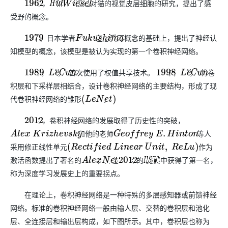
年，
和
通过对猫的视觉皮层细胞的研究，提出了感
1962
H
u
b
W
e
i
i
e
s
e
l
受野的概念。
年，日本学者
在感受野概念的基础上，提出了神经认
1979
F
u
k
u
s
h
i
m
a
知模型的概念，该模型是被认为实现的第一个卷积神经网络。
年，
等人首次使用了权值共享技术。
年，
等人将卷
1989
L
e
C
u
n
1998
L
e
C
u
n
积层和下采样层相结合，设计卷积神经网络的主要结构，形成了现
代卷积神经网络的雏形
。
(
L
e
N
e
t
)
年，卷积神经网络的发展取得了历史性的突破，
2012
和他的老师
等人
A
l
e
x
K
r
i
z
h
e
v
s
k
y
G
e
o
f
f
r
e
y
E
.
H
i
n
t
o
n
采用修正线性单元
作为
(
R
e
c
t
i
f
i
e
d
L
i
n
e
a
r
U
n
i
t
,
R
e
L
u
)
激活函数提出了著名的
，并在
年的
竞赛中获得了第一名，
A
l
e
x
N
e
t
2012
I
L
S
V
R
C
称为深度学习发展史上的重要拐点。
在理论上，卷积神经网络是一种特殊的多层感知器或前馈神经
网络。标准的卷积神经网络一般由输人层、交替的卷积层和池化
层、全连接层和输出层构成，如下图所示。其中，卷积层也称为