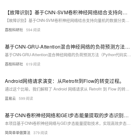
【故障识别】基于CNN-SVM卷积神经网络结合支持向量机的数据分类预测研究（Matlab代码实现）
【故障识别】基于CNN-SVM卷积神经网络结合支持向量机的数据分类预测研究（Matlab代码实现）
荔枝科研社
594
基于CNN-GRU-Attention混合神经网络的负荷预测方法（Python代码实现）
基于CNN-GRU-Attention混合神经网络的负荷预测方法（Python代码实现）
荔枝科研社
619
Android网络请求演变：从Retrofit到Flow的转变过程。
通过这个比喻，我们解释了 Android 网络请求从 Retrofit 到 Flow 的转变过程。这不仅是技术升级的体现，更是反映出开发者在面对并发编程问题时，持续探索和迭求更好地解决方案的精神。未来，还会有更多新的技术和工具出现，我们期待一同 witness 这一切的发展。
蓝易云
599
基于CNN卷积神经网络和GEI步态能量提取的步态识别算法matlab仿真,对比不同角度下的步态识别性能
本项目基于CNN卷积神经网络与GEI步态能量提取技术，实现高效步态识别。算法使用不同角度（0°、45°、90°）的步态数据库进行训练与测试，评估模型在多角度下的识别性能。核心流程包括步态图像采集、GEI特征提取、数据预处理及CNN模型训练与评估。通过ReLU等激活函数引入非线性，提升模型表达能力。项目代码兼容Matlab2022a/2024b，提供完整中文注释与操作视频，助力研究与应用开发。
简简单单做算法
379