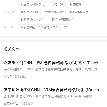
机器学习/深度学习
异构计算
固态存储
关键词：
卷积网络入门
卷积CNN应用
网络CNN应用
卷积网络CNN入门
卷积神经网络入门
来 源：
开发者社区
>
人工智能
>
文章
> 正文
相关文章
零基础入门CNN：聚AI卷积神经网络核心原理与工业级实战指南
卷积神经网络（CNN）通过局部感知和权值共享两大特性，成为计算机视觉的核心技术。本文详解CNN的卷积操作、架构设计、超参数调优及感受野计算，结合代码示例展示其在图像分类、目标检测等领域的应用价值。
网络AI
689
基于贝叶斯优化CNN-LSTM混合神经网络预测（Matlab代码实现）
基于贝叶斯优化CNN-LSTM混合神经网络预测（Matlab代码实现）
荔枝科研社
1359