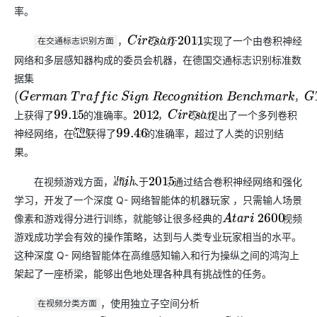
率。
，
等人于
年实现了一个由卷积神经
C
i
r
e
s
a
n
2011
在交通标志识别方面
网络和多层感知器构成的委员会机器，在德国交通标志识别标准数
据集
，
(
G
e
r
m
a
n
T
r
a
f
f
i
c
S
i
g
n
R
e
c
o
g
n
i
t
i
o
n
B
e
n
c
h
m
a
r
k
，
G
T
S
R
B
)
上获得了
%的准确率。
年，
等人提出了一个多列卷积
99.15
2012
C
i
r
e
s
a
n
神经网络，在
上获得了
% 的准确率，超过了人类的识别结
G
T
S
R
B
99.46
果。
在视频游戏方面，
等人于
年通过结合卷积神经网络和强化
M
n
i
h
2015
学习，开发了一个深度 Q- 网络智能体的机器玩家 ，只需输人场景
像素和游戏得分进行训练，就能够让很多经典的
视频
A
t
a
r
i
2600
游戏成功学会有效的操作策略，达到与人类专业玩家相当的水平。
这种深度 Q- 网络智能体在高维感知输入和行为操纵之间的鸿沟上
架起了一座桥梁，能够出色地处理各种具有挑战性的任务。
，使用独立子空间分析
在视频分类方面