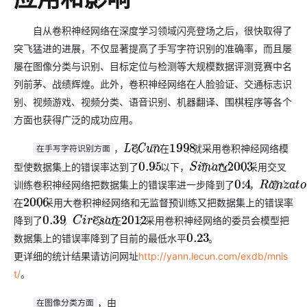
自从卷积神经网络在深度学习领域闪亮登场之后，很快取得了
突飞猛进的进展，不仅显著提高了手写字符识别的准确率，而且屡
屡在图像分类与识别、目标定位与检测等大规模数据评测竞赛中名
列前茅、战绩辉煌。此外，卷积神经网络在人脸验证、交通标志识
别、视频游戏、视频分类、语音识别、机器翻译、围棋程序等各个
方面也获得广泛的成功应用。
，
等人早在
年就采用卷积神经网络模
L
e
C
u
n
1998
在手写字符识别方面
型使
数据集上的错误率达到了
%以下，
等人在
年采用交叉
M
N
I
S
T
0.95
S
i
m
a
r
d
2003
训练卷积神经网络把
数据集上的错误率进一步降到了
%，
等人
M
N
I
S
T
0.4
R
a
n
z
a
t
o
在
年采用大卷积神经网络和无监督预训练又把
数据集上的错误率
2006
M
N
I
S
T
降到了
%，
等人在
年采用卷积神经网络的委员会模型把
0.39
C
i
r
e
s
a
n
2012
M
N
数据集上的错误率降到了目前的最低水平
%。
0.23
更详细的统计结果请访问网址
http://yann.lecun.com/exdb/mnis
t/
。
，由
在图像分类方面