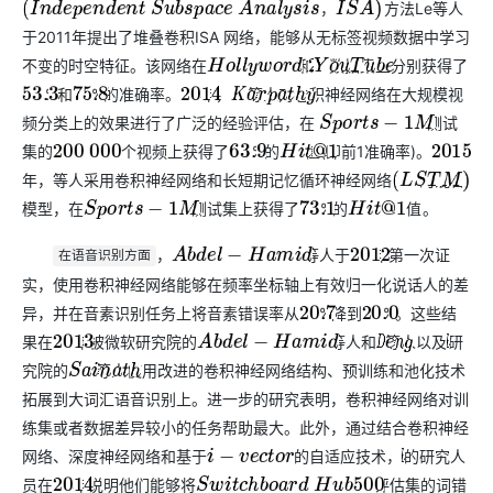
方法Le等人
，
(
I
n
d
e
p
e
n
d
e
n
t
S
u
b
s
p
a
c
e
A
n
a
l
y
s
i
s
，
I
S
A
)
于2011年提出了堆叠卷积ISA 网络，能够从无标签视频数据中学习
不变的时空特征。该网络在
和
数据集上分别获得了
H
o
l
l
y
w
o
r
d
2
Y
o
u
T
u
b
e
%和
%的准确率。
年，
等人对卷积神经网络在大规模视
53.3
75.8
2014
K
a
r
p
a
t
h
y
频分类上的效果进行了广泛的经验评估，在
测试
S
p
o
r
t
s
−
1
M
集的
个视频上获得了
%的
值(即前1准确率)。
200
000
63.9
H
i
t
@
1
2015
年，
等人采用卷积神经网络和长短期记忆循环神经网络
的混合
N
g
(
L
S
T
M
)
模型，在
测试集上获得了
%的
。
S
p
o
r
t
s
−
1
M
73.1
值
H
i
t
@
1
值
，
等人于
年第一次证
A
b
d
e
l
−
H
a
m
i
d
2012
在语音识别方面
实，使用卷积神经网络能够在频率坐标轴上有效归一化说话人的差
异，并在
音素识别任务上将音素错误率从
%降到
%。这些结
T
I
M
I
T
20.7
20.0
果在
年被微软研究院的
等人和
等人以及
研
2013
A
b
d
e
l
−
H
a
m
i
d
D
e
n
g
I
B
M
究院的
等人使用改进的卷积神经网络结构、预训练和池化技术
S
a
i
n
a
t
h
拓展到大词汇语音识别上。进一步的研究表明，卷积神经网络对训
练集或者数据差异较小的任务帮助最大。此外，通过结合卷积神经
网络、深度神经网络和基于
的自适应技术，
的研究人
i
−
v
e
c
t
o
r
I
B
M
员在
年说明他们能够将
评估集的词错
2014
S
w
i
t
c
h
b
o
a
r
d
H
u
b
500