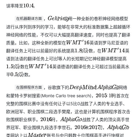
误率降至
%。
10.4
，
等人使用一种全新的卷积神经网络模型
G
e
h
r
i
n
g
在机器翻译方面
进行从序列到序列的学习，能够在非常大的标准数据集上超越循环
神经网络的性能，不仅可以大幅提高翻译速度，同时也提高了翻译
质量。比如，这种全新的模型在
英语到罗马尼亚语的
W
M
T
′
16
翻译任务上可比以前最好的系统提高
的
分数，在
英
1.8
B
L
E
U
W
M
T
′
14
语到法语的翻译任务上可比
等人的长短期记忆神经翻译模型提高
W
u
的
分数在
英语德语的翻译任务上可超过当前最高水
1.5
B
L
E
U
W
M
T
′
14
平
的
分数。
0.5
B
L
E
U
，谷歌旗下的
公司开发的
利用深层网络
D
e
e
p
M
i
n
d
A
l
p
h
a
G
o
在围棋程序方面
和蒙特卡罗树搜索(Monte Carlo tree search)，
年
月首次在
2015
10
完整的围棋比赛中没有任何让子以5比0战胜了人类的专业选手、
欧洲冠军、职业围棋二段选手樊麾，这也是计算机围棋程序首次击
败围棋职业棋手。
年
月，
又以4比1战胜了人类的顶尖高手世
2016
3
A
l
p
h
a
G
o
界冠军、职业围棋九段选手李世石。
年末
年初，
在中国棋
2016
2017
A
l
p
h
a
G
o
类网站上以
为注册账号与中日韩数十位围棋高手进行快棋对
M
a
s
t
e
r