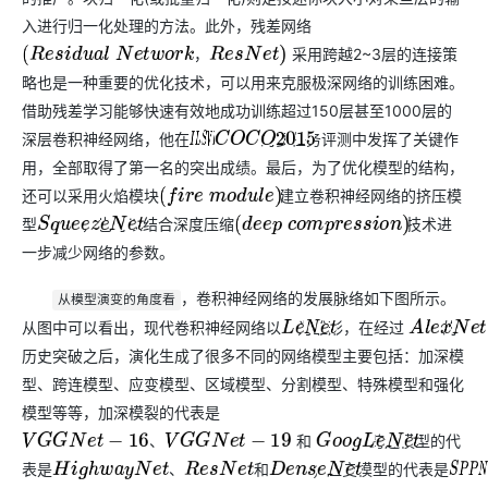
入进行归一化处理的方法。此外，残差网络
采用跨越2~3层的连接策
，
(
R
e
s
i
d
u
a
l
N
e
t
w
o
r
k
，
R
e
s
N
e
t
)
略也是一种重要的优化技术，可以用来克服极深网络的训练困难。
借助残差学习能够快速有效地成功训练超过150层甚至1000层的
深层卷积神经网络，他在
&
的多任务评测中发挥了关键作
I
L
S
V
C
R
O
C
C
O
2015
用，全部取得了第一名的突出成绩。最后，为了优化模型的结构，
还可以采用火焰模块
建立卷积神经网络的挤压模
(
f
i
r
e
m
o
d
u
l
e
)
型
，也可以结合深度压缩
技术进
S
q
u
e
e
z
e
N
e
t
(
d
e
e
p
c
o
m
p
r
e
s
s
i
o
n
)
一步减少网络的参数。
，卷积神经网络的发展脉络如下图所示。
从模型演变的角度看
从图中可以看出，现代卷积神经网络以
为雏形，在经过
的
L
e
N
e
t
A
l
e
x
N
e
t
历史突破之后，演化生成了很多不同的网络模型主要包括：加深模
型、跨连模型、应变模型、区域模型、分割模型、特殊模型和强化
模型等等，加深模裂的代表是
和
；跨连模型的代
G
o
o
g
L
e
N
e
t
、
V
G
G
N
e
t
−
16
、
V
G
G
N
e
t
−
19
表是
和
；应变模型的代表是
D
e
n
s
e
N
e
t
S
P
P
、
H
i
g
h
w
a
y
N
e
t
、
R
e
s
N
e
t