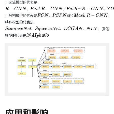
；区域模型的代表是
、
、
、
R
−
C
N
N
、
F
a
s
t
R
−
C
N
N
、
F
a
s
t
e
r
R
−
C
N
N
、
Y
O
L
O
和
S
S
D
；分割模型的代表是
和
;
M
a
s
k
R
−
C
N
N
、
F
C
N
、
P
S
P
N
e
t
特殊模型的代表是
； 强化
、
、
、
S
i
a
m
e
s
e
N
e
t
、
S
q
u
e
e
z
e
N
e
t
、
D
C
G
A
N
、
N
I
N
模型的代表是
和
D
Q
A
N
I
p
h
a
G
o
应用和影响