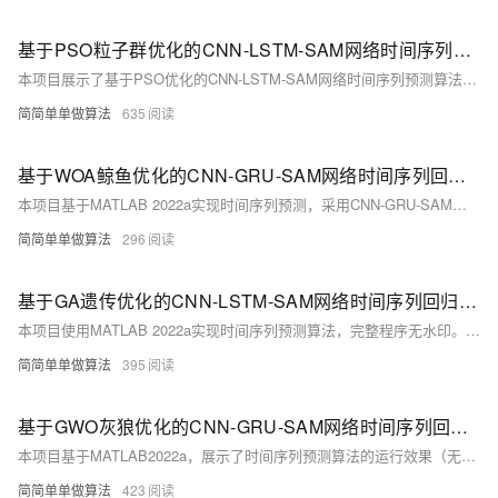
基于PSO粒子群优化的CNN-LSTM-SAM网络时间序列回归预测算法matlab仿真
本项目展示了基于PSO优化的CNN-LSTM-SAM网络时间序列预测算法。使用Matlab2022a开发，完整代码含中文注释及操作视频。算法结合卷积层提取局部特征、LSTM处理长期依赖、自注意力机制捕捉全局特征，通过粒子群优化提升预测精度。适用于金融市场、气象预报等领域，提供高效准确的预测结果。
简简单单做算法
635
基于WOA鲸鱼优化的CNN-GRU-SAM网络时间序列回归预测算法matlab仿真
本项目基于MATLAB 2022a实现时间序列预测，采用CNN-GRU-SAM网络结构，结合鲸鱼优化算法（WOA）优化网络参数。核心代码含操作视频，运行效果无水印。算法通过卷积层提取局部特征，GRU层处理长期依赖，自注意力机制捕捉全局特征，全连接层整合输出。数据预处理后，使用WOA迭代优化，最终输出最优预测结果。
简简单单做算法
296
基于GA遗传优化的CNN-LSTM-SAM网络时间序列回归预测算法matlab仿真
本项目使用MATLAB 2022a实现时间序列预测算法，完整程序无水印。核心代码包含详细中文注释和操作视频。算法基于CNN-LSTM-SAM网络，融合卷积层、LSTM层与自注意力机制，适用于金融市场、气象预报等领域。通过数据归一化、种群初始化、适应度计算及参数优化等步骤，有效处理非线性时间序列，输出精准预测结果。
简简单单做算法
395
基于GWO灰狼优化的CNN-GRU-SAM网络时间序列回归预测算法matlab仿真
本项目基于MATLAB2022a，展示了时间序列预测算法的运行效果（无水印）。核心程序包含详细中文注释和操作视频。算法采用CNN-GRU-SAM网络，结合灰狼优化(GWO)，通过卷积层提取局部特征、GRU处理长期依赖、自注意力机制捕捉全局特征，最终实现复杂非线性时间序列的高效预测。
简简单单做算法
423