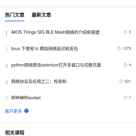
热门文章
最新文章
AliOS Things SIG BLE Mesh网络的介绍和搭建
5
1
linux 下使用 tc 模拟网络延迟和丢包
1379
2
python网络爬虫selenium打开多窗口与切换页面
4
3
网络协议及应用之二：校验和
621
4
网络编程socket
7
5
27、深入理解计算机系统笔记，网络编程
4
6
什么是蜜罐，在当前网络安全形势下，蜜罐能提供哪些帮
9
7
相关课程