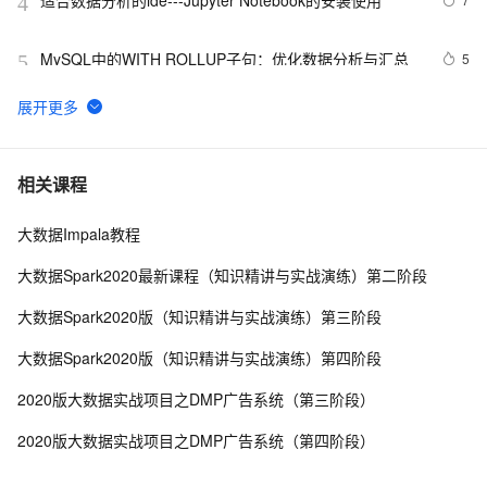
适合数据分析的ide---Jupyter Notebook的安装使用
4
MySQL中的WITH ROLLUP子句：优化数据分析与汇总
5
5
带你读《Apache Doris 案例集》——06 Apache   Doris  
20
6
助力中国联通万亿日志数据分析提速10倍（2）
机器学习系列(4)_数据分析之Kaggle鸢尾花iris（上）
4
7
相关课程
大数据Impala教程
10 个最佳地理空间数据分析 GIS 软件 下
8
8
大数据Spark2020最新课程（知识精讲与实战演练）第二阶段
【实验】阿里云大数据助理工程师认证（ACA）- QuickBI
5
9
大数据Spark2020版（知识精讲与实战演练）第三阶段
数据分析（上）
ChatGPT × R语言 丨实际数据分析过程中，AI能够带来
9
10
大数据Spark2020版（知识精讲与实战演练）第四阶段
哪些改变？数据框操作案例分享
2020版大数据实战项目之DMP广告系统（第三阶段）
2020版大数据实战项目之DMP广告系统（第四阶段）