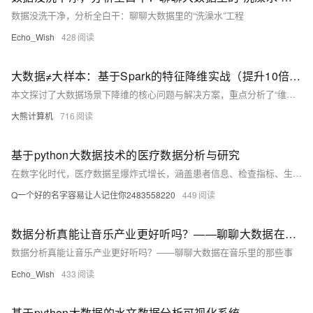
数据没洗干净，分析全白干：聊聊大数据里的“洗澡水”工程
Echo_Wish
428
大数据≠大样本：基于Spark的特征降维实战（提升10倍训练效率）
本文探讨了大数据场景下降维的核心问题与解决方案，重点分析了“维度灾难”对模型性能的影响及特征冗余的陷阱。通过数学证明与实际案例，揭示高维空间中样本稀疏性问题，并提出基于Spark的分布式降维技术选型与优化策略。文章详细展示了PCA在亿级用户画像中的应用，包括数据准备、核心实现与效果评估，同时深入探讨了协方差矩阵计算与特征值分解的并行优化方法。此外，还介绍了动态维度调整、非线性特征处理及降维与其他AI技术的协同效应，为生产环境提供了最佳实践指南。最终总结出降维的本质与工程实践原则，展望未来发展方向。
大熊计算机
716
基于python大数据技术的医疗数据分析与研究
在数字化时代，医疗数据呈爆炸式增长，涵盖患者信息、检查指标、生活方式等。大数据技术助力疾病预测、资源优化与智慧医疗发展，结合Python、MySQL与B/S架构，推动医疗系统高效实现。
Q一个好的名字容易让人记住你2483558220
449
数据分析真能让音乐产业更好听吗？——聊聊大数据在音乐里的那些事
数据分析真能让音乐产业更好听吗？——聊聊大数据在音乐里的那些事
Echo_Wish
433
基于python大数据的水文数据分析可视化系统