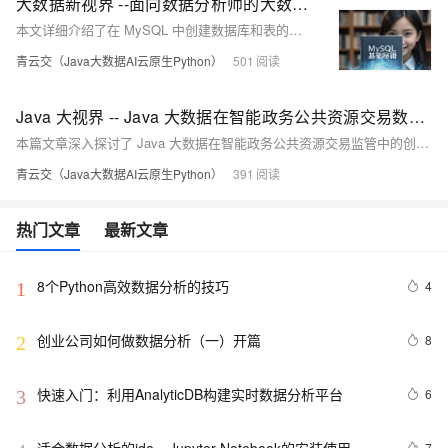
大数据新视界 --面向数据分析师的大数据大厂之 MySQL 基础秘籍：轻松创建数据库与表，踏入大数据殿堂
本文详细介绍了在 MySQL 中创建数据库和表的方法。包括安装 MySQL、用命令行和图形化工具创建数据库、选择数据库、创建表（含数据类型介绍与选择建议、案例分析、最佳实践与注意事项）以及查看数据库和表的内容。文章专业、严谨且具可操作性，对数据管理有实际帮助。
青云交（Java大数据AI云原生Python）
501
Java 大视界 -- Java 大数据在智能政务公共资源交易数据分析与监管中的应用（202）
本篇文章深入探讨了 Java 大数据在智能政务公共资源交易监管中的创新应用。通过构建高效的数据采集、智能分析与可视化决策系统，Java 大数据技术成功破解了传统监管中的数据孤岛、效率低下和监管滞后等难题，为公共资源交易打造了“智慧卫士”，助力政务监管迈向智能化、精准化新时代。
青云交（Java大数据AI云原生Python）
391
热门文章
最新文章
8个Python高效数据分析的技巧
4
1
创业公司如何做数据分析（一）开篇
8
2
快速入门：利用AnalyticDB构建实时数据分析平台
6
3
7