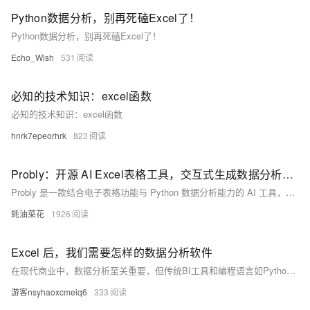
Python数据分析，别再死磕Excel了！
Python数据分析，别再死磕Excel了！
Echo_Wish
531
必知的技术知识：excel函数
必知的技术知识：excel函数
hnrk7epeorhrk
823
Probly：开源 AI Excel表格工具，交互式生成数据分析结果与可视化图表
Probly 是一款结合电子表格功能与 Python 数据分析能力的 AI 工具，支持在浏览器中运行 Python 代码，提供交互式电子表格、数据可视化和智能分析建议，适合需要强大数据分析功能又希望操作简便的用户。
蚝油菜花
1926
Excel 后，我们需要怎样的数据分析软件
在现代商业中，数据分析至关重要，但传统BI工具和编程语言如Python、SQL等各有局限。Excel虽交互性强，但面对复杂计算和大数据时力不从心。esProc Desktop作为后Excel时代的数据分析神器，采用SPL语言，具备强大的表格计算能力和天然的大数据支持，可显著降低复杂计算难度。其强交互性、简短代码和内嵌Excel插件功能，让业务人员轻松完成多步骤交互式计算，是理想的数据分析工具。现提供免费使用及丰富学习资源。
游客nsyhaoxcmeiq6
333