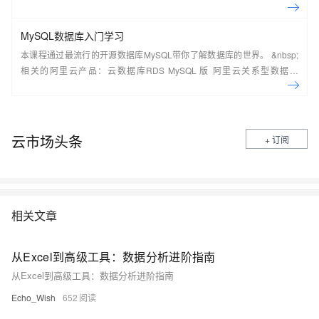
常见架构，了解如何构建一个高可用、可扩展的企业级应用架构。
MySQL数据库入门学习
本课程通过最流行的开源数据库MySQL带你了解数据库的世界。 &nbsp;
相关的阿里云产品：云数据库RDS MySQL 版 阿里云关系型数据库
RDS（Relational Database Service）是一种稳定可靠、可弹性伸缩的在
线数据库服务，提供容灾、备份、恢复、迁移等方面的全套解决方案，彻
底解决数据库运维的烦恼。 了解产品详
情:&nbsp;https://www.aliyun.com/product/rds/mysql&nbsp;
云市场头条
+ 订阅
相关文章
从Excel到高级工具：数据分析进阶指南
从Excel到高级工具：数据分析进阶指南
Echo_Wish
652