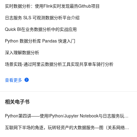
实时数据分析：使用Flink实时发现最热Github项目
10 个最佳地理空间数据分析 GIS 软件 下
9
8
日志服务 SLS 可观测数据分析平台介绍
【实验】阿里云大数据助理工程师认证（ACA）- QuickBI
7
9
Quick BI在业务数据分析中的实战应用
数据分析（上）
ChatGPT × R语言 丨实际数据分析过程中，AI能够带来
7
10
Python 数据分析库 Pandas 快速入门
哪些改变？数据框操作案例分享
深入理解数据分析
场景实践-通过阿里云数据分析工具实现共享单车骑行分析
查看更多
相关电子书
Python第四讲——使用IPython/Jupyter Notebook与日志服务玩转超大规模数据分析与可视化
互联网下半场的角逐，玩转轻资产的大数据服务—图（关系网络）数据分析与阿里应用