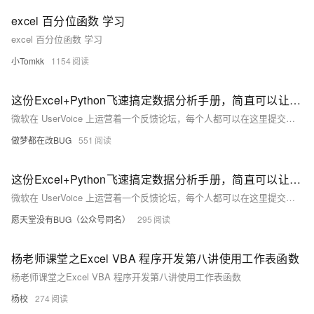
excel 百分位函数 学习
excel 百分位函数 学习
小Tomkk
1154
这份Excel+Python飞速搞定数据分析手册，简直可以让Excel飞起来
微软在 UserVoice 上运营着⼀个反馈论坛，每个⼈都可以在这⾥提交新点⼦供他⼈投票。票数最⾼的功能请求是“将 Python 作为Excel 的⼀门脚本语⾔”，其得票数差不多是第⼆名的两倍。尽管⾃2015 年这个点⼦发布以来并没有什么实质性进展，但在 2020 年年末，Python 之⽗ Guido van Rossum 发布推⽂称“退休太无聊了”，他将会加入微软。此事令 Excel ⽤户重燃希望。我不知道他的举动是否影响了 Excel 和 Python 的集成，但我清楚的是，为何⼈们迫切需要结合 Excel 和 Python 的⼒量，⽽你⼜应当如何从今天开始将两者结合起来。总之，这就是本
做梦都在改BUG
551
这份Excel+Python飞速搞定数据分析手册，简直可以让Excel飞起来
微软在 UserVoice 上运营着⼀个反馈论坛，每个⼈都可以在这⾥提交新点⼦供他⼈投票。票数最⾼的功能请求是“将 Python 作为Excel 的⼀门脚本语⾔”，其得票数差不多是第⼆名的两倍。尽管⾃2015 年这个点⼦发布以来并没有什么实质性进展，但在 2020 年年末，Python 之⽗ Guido van Rossum 发布推⽂称“退休太无聊了”，他将会加入微软。此事令 Excel ⽤户重燃希望。我不知道他的举动是否影响了 Excel 和 Python 的集成，但我清楚的是，为何⼈们迫切需要结合 Excel 和 Python 的⼒量，⽽你⼜应当如何从今天开始将两者结合起来。总之，这就是本
愿天堂没有BUG（公众号同名）
295
杨老师课堂之Excel VBA 程序开发第八讲使用工作表函数
杨老师课堂之Excel VBA 程序开发第八讲使用工作表函数
杨校
274