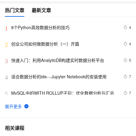
热门文章
最新文章
8个Python高效数据分析的技巧
4
1
创业公司如何做数据分析（一）开篇
4
2
快速入门：利用AnalyticDB构建实时数据分析平台
5
3
适合数据分析的ide---Jupyter Notebook的安装使用
7
4
MySQL中的WITH ROLLUP子句：优化数据分析与汇总
7
5
带你读《Apache Doris 案例集》——06 Apache   Doris  
18
6
助力中国联通万亿日志数据分析提速10倍（2）
机器学习系列(4)_数据分析之Kaggle鸢尾花iris（上）
3
7
相关课程