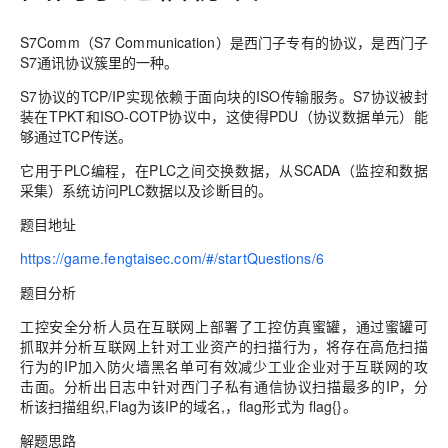
S7Comm（S7 Communication）是西门子专有的协议，是西门子
S7通讯协议簇里的一种。
S7协议的TCP/IP实现依赖于面向块的ISO传输服务。S7协议被封
装在TPKT和ISO-COTP协议中，这使得PDU（协议数据单元）能
够通过TCP传送。
它用于PLC编程，在PLC之间交换数据，从SCADA（监控和数据
采集）系统访问PLC数据以及诊断目的。
题目地址
https://game.fengtaisec.com/#/startQuestions/6
题目分析
工控安全分析人员在互联网上部署了工控仿真蜜罐，通过蜜罐可
抓取并分析互联网上针对工业资产的扫描行为，将存在高危扫描
行为的IP加入防火墙黑名单可有效减少工业企业对于互联网的攻
击面。分析出日志中针对西门子私有通信协议扫描最多的IP，分
析该扫描组织,Flag为该IP的域名,，flag形式为 flag{}。
解题思路