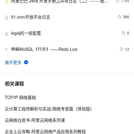
阿里巴巴 Java 开发手册之异常日志（二）-------我的
7755
2
经验
51.com开放平台日志
386
3
log4j的一些配置
5
4
图解MySQL【日志】——Redo Log
12
5
Log4J 漏洞复现+漏洞靶场
8
6
python 技术篇-logging模块的日志定期清理设置，自动清
5
7
相关课程
理上个月的日志实例演示
TCP/IP 网络基础
SLS新版告警入门-旧版告警升级
7
8
云计算工程师解析与实战-网络专家篇（体验版）
Artifact SSMTest:war exploded: Error during artifact 
8
9
云网络白皮书-阿里云网络系列课
deployment. See server log for details.
Windows Phone 实用开发技巧（24）：上传日志
581
10
企业上云攻略-阿里云网络产品应用系列教程