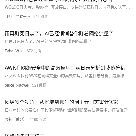
WGLOG日志审计系统提供开放接口，支持外部获取日志内容后发送至该接口，实现日志的存储与分析。详情请访问：https://www.wgstart.com/wglog/docs9.html
叮叮当当就是我
243
甭再盯死日志了，AI已经悄悄替你盯着网络流量了
甭再盯死日志了，AI已经悄悄替你盯着网络流量了
Echo_Wish
672
AWK在网络安全中的高效应用：从日志分析到威胁狩猎
本文深入探讨AWK在网络安全中的高效应用，涵盖日志分析、威胁狩猎及应急响应等场景。通过实战技巧，助力安全工程师将日志分析效率提升3倍以上，构建轻量级监控方案。文章详解AWK核心语法与网络安全专用技巧，如时间范围分析、多条件过滤和数据脱敏，并提供性能优化与工具集成方案。掌握AWK，让安全工作事半功倍！
bruce_xiaowei
521
网络安全视角：从地域到账号的阿里云日志审计实践
日志审计的必要性在于其能够帮助企业和组织落实法律要求，打破信息孤岛和应对安全威胁。选择 SLS 下日志审计应用，一方面是选择国家网络安全专用认证的日志分析产品，另一方面可以快速帮助大型公司统一管理多组地域、多个账号的日志数据。除了在日志服务中存储、查看和分析日志外，还可通过报表分析和告警配置，主动发现潜在的安全威胁，增强云上资产安全。
羿莉（萧羿）
1190