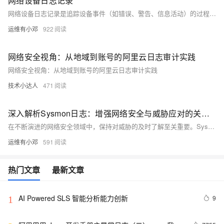
网络设备日志记录
网络设备日志记录是追踪设备事件（如错误、警告、信息活动）的过程，帮助IT管理员进行故障排除和违规后分析。日志详细记录用户活动，涵盖登录、帐户创建及数据访问等。为优化日志记录，需启用日志功能、管理记录内容、区分常规与异常活动，并使用专用工具进行事件关联和分析。集中式日志记录解决方案可收集并统一管理来自多种设备和应用的日志，提供简化搜索、安全存储、主动监控和更好的事件可见性，增强网络安全。常用工具如EventLog Analyzer能灵活收集、存储和分析日志，确保高效管理。
运维有小邓
922
网络安全视角：从地域到账号的阿里云日志审计实践
网络安全视角：从地域到账号的阿里云日志审计实践
技术小达人
471
深入解析Sysmon日志：增强网络安全与威胁应对的关键一环
在不断演进的网络安全领域中，保持对威胁的及时了解至关重要。Sysmon日志在这方面发挥了至关重要的作用，通过提供有价值的见解，使组织能够加强其安全姿态。Windows在企业环境中是主导的操作系统，因此深入了解Windows事件日志、它们的独特特性和局限性，并通过Sysmon进行增强，变得至关重要。
运维有小邓
591
热门文章
最新文章
AI Powered SLS 智能分析能力创新
9
1