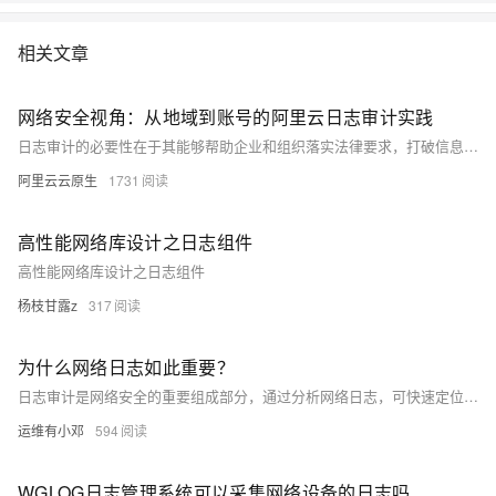
相关文章
网络安全视角：从地域到账号的阿里云日志审计实践
日志审计的必要性在于其能够帮助企业和组织落实法律要求，打破信息孤岛和应对安全威胁。选择 SLS 下日志审计应用，一方面是选择国家网络安全专用认证的日志分析产品，另一方面可以快速帮助大型公司统一管理多组地域、多个账号的日志数据。除了在日志服务中存储、查看和分析日志外，还可通过报表分析和告警配置，主动发现潜在的安全威胁，增强云上资产安全。
阿里云云原生
1731
高性能网络库设计之日志组件
高性能网络库设计之日志组件
杨枝甘露z
317
为什么网络日志如此重要？
日志审计是网络安全的重要组成部分，通过分析网络日志，可快速定位故障、解决危机并提升系统安全性。网络日志记录了文件访问、用户登录等详细信息，甚至受某些法规约束需包含额外数据。日志审计无法被绕过，其在检测安全漏洞、法律取证和员工行为监控中作用显著。推荐一款工具EventLogAnalyzer，具备日志采集、分类存储、事件报警等功能，满足企业需求。购买时需注意品牌、功能及试用期，以选择最适合的产品。
运维有小邓
594
WGLOG日志管理系统可以采集网络设备的日志吗