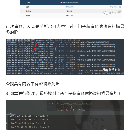
再次审题，发现是
分
析出
日志中
针对西
门子私
有通信协议扫
描最
多的IP
查找具有内容中有S7协议的IP
对脚本进行修改 ，最终找到了
西
门子私
有通信协议扫
描最多的IP