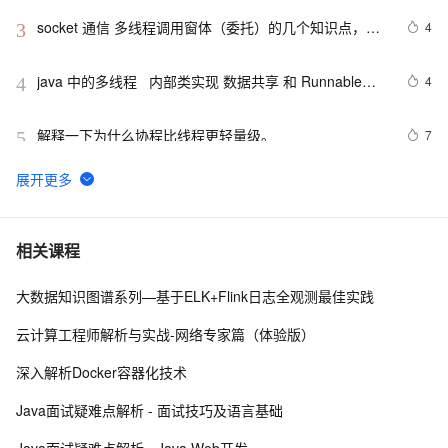
socket 通信 多线程调用窗体（委托）的几个知识点，记
4
3
录在案，以备查阅
java 中的多线程   内部类实现 数据共享 和 Runnable实
4
4
现数据共享
解释一下为什么协程比线程更轻量级。
7
5
linux多线程示例
9
6
1、Linux多线程，基本概念
9
7
相关课程
大数据知识图谱系列—基于ELK+Flink日志全观测最佳实践
Spring Boot 服务监控，健康检查，线程信息，JVM堆信
9
8
息，指标收集，运行情况监控等！（一）
云计算工程师解析与实战-网络专家篇（体验版）
JAVA多线程 | 实现用户任务排队 | 预估排队时长
9
9
深入解析Docker容器化技术
C# Win32控制台线程计时器代码示例
2
10
Java面试疑难点解析 - 面试技巧及语言基础
Java面试疑难点解析 - Java Web开发