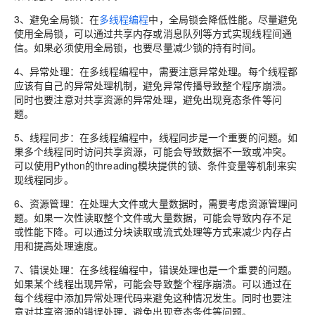
3、避免全局锁：
在
多线程编程
中，全局锁会降低性能。尽量避免
使用全局锁，可以通过共享内存或消息队列等方式实现线程间通
信。如果必须使用全局锁，也要尽量减少锁的持有时间。
4、异常处理：
在多线程编程中，需要注意异常处理。每个线程都
应该有自己的异常处理机制，避免异常传播导致整个程序崩溃。
同时也要注意对共享资源的异常处理，避免出现竞态条件等问
题。
5、线程同步：
在多线程编程中，线程同步是一个重要的问题。如
果多个线程同时访问共享资源，可能会导致数据不一致或冲突。
可以使用Python的threading模块提供的锁、条件变量等机制来实
现线程同步。
6、资源管理：
在处理大文件或大量数据时，需要考虑资源管理问
题。如果一次性读取整个文件或大量数据，可能会导致内存不足
或性能下降。可以通过分块读取或流式处理等方式来减少内存占
用和提高处理速度。
7、错误处理：
在多线程编程中，错误处理也是一个重要的问题。
如果某个线程出现异常，可能会导致整个程序崩溃。可以通过在
每个线程中添加异常处理代码来避免这种情况发生。同时也要注
意对共享资源的错误处理，避免出现竞态条件等问题。