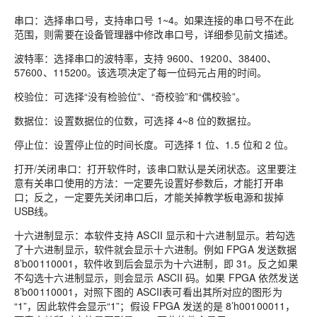
串口：选择串口号，支持串口号 1~4。如果连接的串口号不在此
范围，则需要在设备管理器中修改串口号，详细参见前文描述。
波特率：选择串口的波特率，支持 9600、19200、38400、
57600、115200。该选项决定了每一位码元占用的时间。
校验位：可选择“没有检验位”、“奇校验”和“偶校验”。
数据位：设置数据位的位数，可选择 4~8 位的数据拉。
停止位：设置停止位的时间长度。可选择 1 位、1.5 位和 2 位。
打开/关闭串口：打开软件时，该串口默认是关闭状态。这里要注
意有关串口使用的方法：一定要先设置好参数后，才能打开串
口；反之，一定要先关闭串口后，才能关掉教学板电源和拔掉
USB线。
十六进制显示：本软件支持 ASCII 显示和十六进制显示。若勾选
了十六进制显示，软件就会显示十六进制。例如 FPGA 发送数据
8’b00110001，软件收到后会显示为十六进制，即 31。反之如果
不勾选十六进制显示，则会显示 ASCII 码。如果 FPGA 依然发送
8’b00110001，对照下图的 ASCII表可看出其所对应的图形为
“1”，因此软件会显示“1”；假设 FPGA 发送的是 8’h00100011，