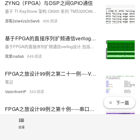
ZYNQ（FPGA）与DSP之间GPIO通信
基于 TI KeyStone 架构 C6000 系列 TMS320C6657双核C66x 定点/浮点 DSP以及 Xilinx Zynq-7000 系列 XC7Z035/045 SoC 处理器设计的高端异构多核评估板，由核心板与评估底板组成。 DSP采用 TMS320C6657 双核C66x 定点/浮点，每核主频1GHz/1.25GHz。 Xilinx Zynq SoC处理器采用的XC7Z035/045集成PL端Kintex-7架构+PS 端双核ARM Cortex-A9 ，28nm可编程逻辑资源。
游客2elw4zs3c5wv6
466
基于FPGA的直接序列扩频通信verilog设计,包括汉明编译码,扩频解扩,同步模块以及testbench
基于FPGA的直接序列扩频通信verilog设计,包括汉明编译码,扩频解扩,同步模块以及testbench
我爱matlab
649
FPGA之旅设计99例之第二十一例----VGA串口SDRAM显示图片
笔记
ValentineHP
343
下一篇
FPGA之旅设计99例之第十例-----串口上位机模拟OLED屏
笔记
ValentineHP
424
目录