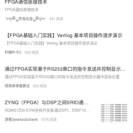
FPGA通信原理技术
FPGA通信原理技术
༺ཌༀൢ学海无涯ൢༀད༻
491
【FPGA基础入门实践】Verilog 基本项目操作逐步演示
【FPGA基础入门实践】Verilog 基本项目操作逐步演示
柠檬叶子C
932
通过FPGA实现基于RS232串口的指令发送并控制显示器中目标位置
通过FPGA实现基于RS232串口的指令发送并控制显示器中目标位置
简简单单做算法
303
ZYNQ（FPGA）与DSP之间SRIO通信实现
XQ6657Z35-EVM多核开发板通过SPI、EMIF16、uPP、SRIO 通信接口将DSP 与Zynq 结合在一起，组成DSP+Zynq 架构，实现了需求独特、灵活、功能强大的DSP+Zynq 高速数据采集处理系统。
游客2elw4zs3c5wv6
1676