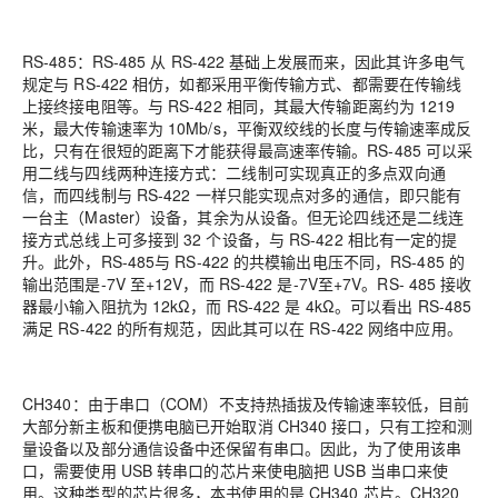
RS-485：RS-485 从 RS-422 基础上发展而来，因此其许多电气
规定与 RS-422 相仿，如都采用平衡传输方式、都需要在传输线
上接终接电阻等。与 RS-422 相同，其最大传输距离约为 1219
米，最大传输速率为 10Mb/s，平衡双绞线的长度与传输速率成反
比，只有在很短的距离下才能获得最高速率传输。RS-485 可以采
用二线与四线两种连接方式：二线制可实现真正的多点双向通
信，而四线制与 RS-422 一样只能实现点对多的通信，即只能有
一台主（Master）设备，其余为从设备。但无论四线还是二线连
接方式总线上可多接到 32 个设备，与 RS-422 相比有一定的提
升。此外，RS-485与 RS-422 的共模输出电压不同，RS-485 的
输出范围是-7V 至+12V，而 RS-422 是-7V至+7V。RS- 485 接收
器最小输入阻抗为 12kΩ，而 RS-422 是 4kΩ。可以看出 RS-485
满足 RS-422 的所有规范，因此其可以在 RS-422 网络中应用。
CH340：由于串口（COM）不支持热插拔及传输速率较低，目前
大部分新主板和便携电脑已开始取消 CH340 接口，只有工控和测
量设备以及部分通信设备中还保留有串口。因此，为了使用该串
口，需要使用 USB 转串口的芯片来使电脑把 USB 当串口来使
用。这种类型的芯片很多，本书使用的是 CH340 芯片。CH320