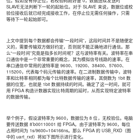
位。假如没有停止位，若校验码刚好是 0，数据连续发送时
SLAVE无法判断下一轮的起始位。对于 SLAVE 来说，数据位或校
验位接收后就已经完成接收工作，在停止位无需任何操作，只需
等待下一轮起始即可。
上文中提到每个数据都会传输“一段时间”，这段时间并不是随便定
义的，需要传输双方做好约定，否则就不能正确地进行通信。那
么“一段时间”究竟是指多长时间呢？这与波特率有关。波特率在串
口通信中是一个非常重要的概念，其为模拟信号线路的速率。在
串口通信中常用的波特率是 9600、19200、38400、57600、
115200，代表每个码元传输的速率。在二进制数据传输中，波特
率和比特率相同都为每个比特数据传输的速率，其倒数为 1bit 数
据的位宽，也就是 1bit 数据持续的时间。确定了这一时间，就可
用 FPGA 构造计数器实现比特周期的延时，从而实现特定波特率
的数据传输。
举个例子，假设波特率为 9600，数据位为 8 位，无校验位。电脑
要传送数据 8’b00110001 给 FPGA。由于波特率为 9600，每位
占用时间为 1s/9600=104166ns。那么 FPGA 的 USB_RXD（图
中的 uart_rxd）将如下图所示进行变化。