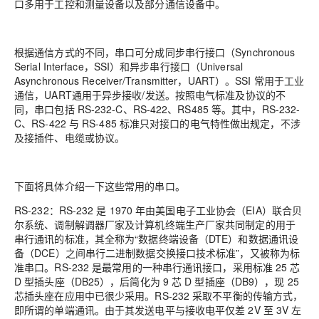
口多用于工控和测量设备以及部分通信设备中。
根据通信方式的不同，串口可分成同步串行接口（Synchronous
Serial Interface，SSI）和异步串行接口（Universal
Asynchronous Receiver/Transmitter，UART）。SSI 常用于工业
通信，UART通用于异步接收/发送。按照电气标准及协议的不
同，串口包括 RS-232-C、RS-422、RS485 等。其中，RS-232-
C、RS-422 与 RS-485 标准只对接口的电气特性做出规定，不涉
及接插件、电缆或协议。
下面将具体介绍一下这些常用的串口。
RS-232：RS-232 是 1970 年由美国电子工业协会（EIA）联合贝
尔系统、调制解调器厂家及计算机终端生产厂家共同制定的用于
串行通讯的标准，其全称为“数据终端设备（DTE）和数据通讯设
备（DCE）之间串行二进制数据交换接口技术标准”，又被称为标
准串口。RS-232 是最常用的一种串行通讯接口，采用标准 25 芯
D 型插头座（DB25），后简化为 9 芯 D 型插座（DB9），现 25
芯插头座在应用中已很少采用。RS-232 采取不平衡的传输方式，
即所谓的单端通讯。由于其发送电平与接收电平仅差 2V 至 3V 左