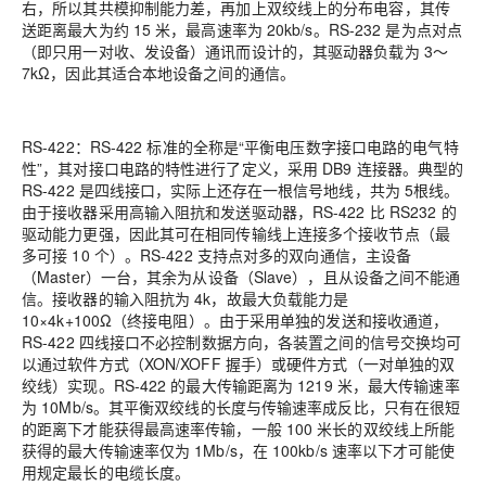
右，所以其共模抑制能力差，再加上双绞线上的分布电容，其传
送距离最大为约 15 米，最高速率为 20kb/s。RS-232 是为点对点
（即只用一对收、发设备）通讯而设计的，其驱动器负载为 3～
7kΩ，因此其适合本地设备之间的通信。
RS-422：RS-422 标准的全称是“平衡电压数字接口电路的电气特
性”，其对接口电路的特性进行了定义，采用 DB9 连接器。典型的
RS-422 是四线接口，实际上还存在一根信号地线，共为 5根线。
由于接收器采用高输入阻抗和发送驱动器，RS-422 比 RS232 的
驱动能力更强，因此其可在相同传输线上连接多个接收节点（最
多可接 10 个）。RS-422 支持点对多的双向通信，主设备
（Master）一台，其余为从设备（Slave），且从设备之间不能通
信。接收器的输入阻抗为 4k，故最大负载能力是
10×4k+100Ω（终接电阻）。由于采用单独的发送和接收通道，
RS-422 四线接口不必控制数据方向，各装置之间的信号交换均可
以通过软件方式（XON/XOFF 握手）或硬件方式（一对单独的双
绞线）实现。RS-422 的最大传输距离为 1219 米，最大传输速率
为 10Mb/s。其平衡双绞线的长度与传输速率成反比，只有在很短
的距离下才能获得最高速率传输，一般 100 米长的双绞线上所能
获得的最大传输速率仅为 1Mb/s，在 100kb/s 速率以下才可能使
用规定最长的电缆长度。