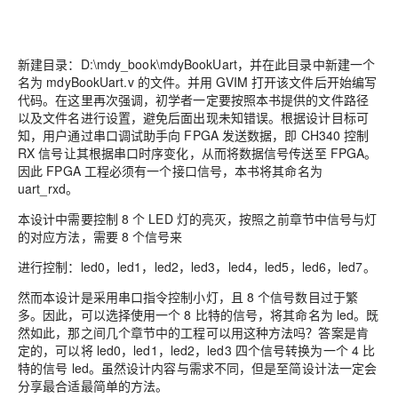
新建目录：D:\mdy_book\mdyBookUart，并在此目录中新建一个
名为 mdyBookUart.v 的文件。并用 GVIM 打开该文件后开始编写
代码。在这里再次强调，初学者一定要按照本书提供的文件路径
以及文件名进行设置，避免后面出现未知错误。根据设计目标可
知，用户通过串口调试助手向 FPGA 发送数据，即 CH340 控制
RX 信号让其根据串口时序变化，从而将数据信号传送至 FPGA。
因此 FPGA 工程必须有一个接口信号，本书将其命名为
uart_rxd。
本设计中需要控制 8 个 LED 灯的亮灭，按照之前章节中信号与灯
的对应方法，需要 8 个信号来
进行控制：led0，led1，led2，led3，led4，led5，led6，led7。
然而本设计是采用串口指令控制小灯，且 8 个信号数目过于繁
多。因此，可以选择使用一个 8 比特的信号，将其命名为 led。既
然如此，那之间几个章节中的工程可以用这种方法吗？答案是肯
定的，可以将 led0，led1，led2，led3 四个信号转换为一个 4 比
特的信号 led。虽然设计内容与需求不同，但是至简设计法一定会
分享最合适最简单的方法。