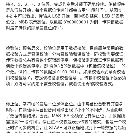
持 4、5、6、7、8 位等，完成约定后才能正确地传输。传输顺序
是从低位开始，每个数据位传输时都会占用“一段时间”。从图 3.
4-2 中可以看出，传输从 LSB 开始，至 MSB 结束，LSB 即表示
低位，MSB 表示高位。以数据 8’b00000001 为例，传输该数据
时最先传送的即是最低位的“1”。
检验位：顾名思义，校验位是用于数据校验。目前简单常用的数
据校验方式是奇偶校验，分为奇校验和偶校验。奇校验需要保证
传输数据总共有奇数个逻辑高电平，偶校验则需保证传输数据有
偶数个逻辑高电平。即“奇偶”指的是数据中（包括该校验位）1 的
个数。例如：传输的数据是 0100_0011。如果校验方式是奇校验
则校验位是 0，若是偶校验则校验位是 1。传输中校验位不是必须
项，双方可以约定不需要校验位，或者使用奇/偶校验方式。
停止位：字符帧的最后一位是停止位。由于每台设备都有其自身
时钟，在通信中两台设备间可能出现了小小的不同步，从而影响
了数据传输结果。因此，MASTER 必须保证有停止位，即数据线
需拉高“一段时间”。停止位不仅仅是表示传输的结束，也是一个校
正时钟同步的机会，让 SLAVE 可以正确地识别下一轮数据的起始