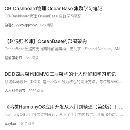
OB-Dashboard管理 OceanBase 集群学习笔记
OB-Dashboard管理 OceanBase 集群学习笔记
游客guv2kz4qqvpn2
426
【赵渝强老师】OceanBase的部署架构
OceanBase数据库支持两种部署架构：无共享（Shared-Nothing，SN）模式和共享存储（Shared-Storage，SS）模式。SN模式下，各节点对等，具备高扩展性、可用性和性能，运行于普通PC服务器集群；SS模式采用存算分离架构，租户数据存储在共享对象存储上，本地缓存热点数据。两种模式均支持高可用与多副本一致性，适用于不同业务场景。
赵渝强老师
721
DDD四层架构和MVC三层架构的个人理解和学习笔记
领域驱动设计（DDD）是一种以业务为核心的设计方法，与传统MVC架构不同，DDD将业务逻辑拆分为应用层和领域层，更关注业务领域而非数据库设计。其四层架构包括：Interface（接口层）、Application（应用层）、Domain（领域层）和Infrastructure（基础层）。各层职责分明，避免跨层调用，确保业务逻辑清晰。代码实现中，通过DTO、Entity、DO等对象的转换，结合ProtoBuf协议，完成请求与响应的处理流程。为提高复用性，实际项目中可增加Common层存放公共依赖。DDD强调从业务出发设计软件，适应复杂业务场景，是微服务架构的重要设计思想。
人人都是码农
3960
《鸿蒙HarmonyOS应用开发从入门到精通（第2版）》学习笔记——HarmonyOS架构介绍
HarmonyOS采用分层架构设计，从下至上分为内核层、系统服务层、框架层和应用层。内核层支持多内核设计与硬件驱动；系统服务层提供核心能力和服务；框架层支持多语言开发；应用层包括系统及第三方应用，支持跨设备调度，确保一致的用户体验。
waylau
1517