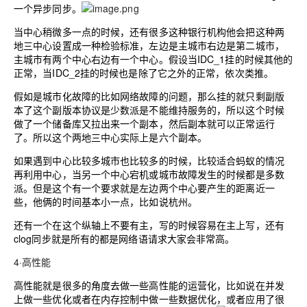
一个异步同步。
当中心稍微多一点的时候，还有很多这种银行机构他会把这种两
地三中心设置成一种检验标准，左边是主城市右边是第二城市，
主城市有两个中心右边有一个中心。假设当IDC_1挂的时候其他的
正常，当IDC_2挂的时候也是除了它之外的正常，依次类推。
假如是城市化故障的比如网络故障的问题，那么挂的就只剩副版
本了这个副版本协议是少数派是不能维持服务的，所以这个时候
做了一个储备库又拉出来一个副本，然后副本就可以正常运行
了。所以这个两地三中心实际上是六个副本。
如果遇到中心比较多城市也比较多的时候，比较适合蚂蚁的情况
再利用中心，当另一个中心宕机或城市故障发生的时候都是多数
派。但是这个有一个要求就是左边两个中心要产生的距离近一
些，他俩的时间基本小一点，比如说杭州。
还有一个在这个纵轴上不要有主，写的时候容易在主上写，还有
clog同步就是所有的都是网络语请求大家会非常高。
4·高性能
高性能就是很多的角度去做一些高性能的运营化，比如说在并发
上做一些优化或者在内存控制中做一些数据优化，或者应用了很