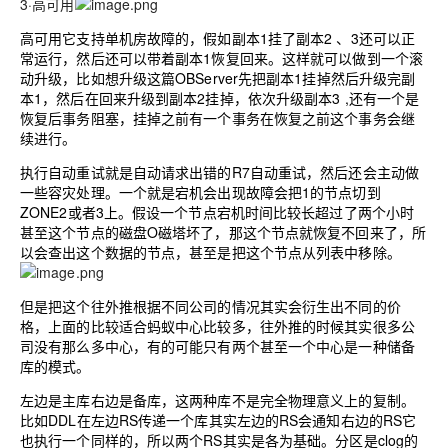
3·高可用
高可用它支持单机房故障的，假如副本1挂了副本2 、3还可以正
常运行，然后还可以带着副本1恢复回来。这样就可以做到一个滚
动升级，比如想升级这篇OBServer先把副本1挂掉然后升级完副
本1，然后在回来升级到副本2挂掉，依次升级副本3 ,还有一个是
恢复后事务阻塞，挂掉之前有一个事务在恢复之前这个事务会继
续进行。
执行自动重试就是自动请求出错的R7自动重试，然后还会主动做
一些容灾处理。一个就是宕机会出现故障会把1的节点切到
ZONE2或者3上。假设一个节点宕机时间比较长超过了两个小时
甚至这个节点的磁盘O磁塔坏了，那这个节点就恢复不回来了，所
以会查出这个数据的节点，甚至是把这个节点从列表中移除。
但是把这个往外推根据不同公司的情况其实会衍生出不同的价
格，上面的比较适合蚂蚁中心比较多，往外推的时候其实很多公
司没有那么多中心，有的可能只有两个甚至一个中心是一种储备
库的模式。
左边是主库右边是备库，这两种库不是完全物理意义上的复制。
比如DDL在左边RS传递一个库其实左边的RS会通知右边的RS它
也执行一个同样的，所以两个RS其实是各为基础。分区是clog的