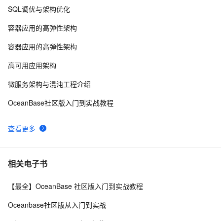
SQL调优与架构优化
Flutter Provider状态管理---MVVM架构实战
7
8
容器应用的高弹性架构
Redis哨兵集群工作原理及架构部署（八）
11
9
容器应用的高弹性架构
基于 Serverless 架构的头像漫画风处理小程序
3
10
高可用应用架构
微服务架构与混沌工程介绍
OceanBase社区版入门到实战教程
查看更多
相关电子书
【最全】OceanBase 社区版入门到实战教程
Oceanbase社区版从入门到实战