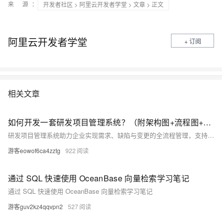
来 源：
开发者社区
>
阿里云开发者学堂
>
文章
> 正文
阿里云开发者学堂
+ 订阅
相关文章
如何开发一套研发项目管理系统？（附架构图+流程图+代码参考）
研发项目管理系统助力企业实现需求、缺陷与变更的全流程管理，支持看板可视化、数据化决策与成本优化。系统以MVP模式快速上线，核心功能包括需求看板、缺陷闭环、自动日报及关键指标分析，助力中小企业提升交付效率与协作质量。
游客eowof6ca4zztg
922
通过 SQL 快速使用 OceanBase 向量检索学习笔记
通过 SQL 快速使用 OceanBase 向量检索学习笔记
游客guv2kz4qqvpn2
527