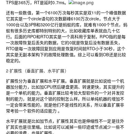
TPS是365万，RT是延时0.7ms。
还有一些数值，第一个6100万次每秒其实是双11的一个峰值数据
它其实是一个circle语句的次数巅峰6100万次circle，节点大于
1000台以及3PB和3200亿行是蚂蚁的库，就难有1000个节点，蚂
蚁有很多历史库都特别特别的大，比如收藏库单表就由几十亿
行。后面的RPO和RTO其实是一个高科用于复制，RPO指的是每
一次故障恢复后丢失的数据，它的0就是恢复后没有数据丢失，
RTO是每一次故障回复到应用是恢复时间就RTO小于30秒，这个
其实是无副本架构下的故障处理数值。综上可以看到OB还是比较
稳定的。
2·扩展性（垂直扩展、水平扩展）
扩展性分为垂直扩展和水平扩展。垂直扩展就是比如说给一个机
器加分能力，比如加CPU然后硬盘更高、转速更快，其实提升的
是一个单机的能力。垂直扩展比较考验大型软件的一个对并发控
制的能力，就是对这个锁的控制怎么样。所以单纯机器的增加不
一定会带来性能的，就是他们不是线性的关系，所以垂直扩展非
常考验一个软件的适应能力 。
水平扩展就是比如加节点，扩展性其实也是伸缩性不一定是往外
扩其实也是往里缩。比如说可以减掉一些印迹或节点减少一些不
必要的浪费，也是扩展性。