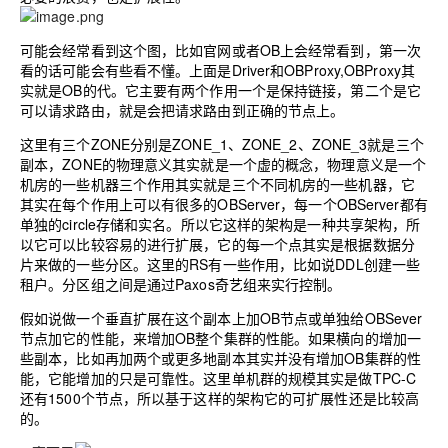
可能会经常看到这个图，比如官网或者OB上会经常看到，第一次
看的话可能会有些看不懂。上面是Driver和OBProxy,OBProxy其
实就是OB的代。它主要有两个作用一个是保持链接，第二个是它
可以请求路由，就是会把请求路由到正确的节点上。
这里有三个ZONE分别是ZONE_1、ZONE_2、ZONE_3就是三个
副本，ZONE的物理意义其实就是一个虚的概念，物理意义是一个
机房的一些机器三个作用其实就是三个不同机房的一些机器，它
其实在每个作用上可以有很多的OBServer，每一个OBServer都有
单独的circle存储和实名。所以它这样的架构是一种共享架构，所
以它可以比较容易的进行扩展，它的每一个点其实是根据数据分
片来做的一些分区。这里的RS有一些作用，比如说DDL创建一些
租户。分区组之间是通过Paxos奇艺组来实行控制。
假如说做一个垂直扩展在这个副本上加OB节点或单独给OBSever
节点加它的性能，来增加OB整个集群的性能。如果横向的增加一
些副本，比如再加两个或更多地副本其实并没有增加OB集群的性
能，它能增加的只是可靠性。这里单机群的规模其实是做TPC-C
还有1500个节点，所以基于这样的架构它的可扩展性还是比较高
的。