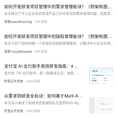
如何开发研发项目管理中的需求管理板块？（附架构图+流程图+代码参考）
本文探讨了中小企业在研发或产品工作中常见的需求管理问题，如需求记录混乱、交付靠口头约定、变更无追踪等。通过系统化的需求管理，可实现“谁在做什么、为什么做、何时完成、谁验收”的可视化与责任归属，减少沟通成本，提升效率。文章详细介绍了需求管理的核心功能模块（如需求看板、处理流程、研发日报）、系统架构设计、前后端实现参考、开发技巧与落地建议，以及上线后的运营指标与实施路线图。最终目标是将松散的流程规范化、可追踪、可复用，助力企业构建高效的研发项目管理体系。
游客eowof6ca4zztg
790
如何开发研发项目管理中的缺陷管理板块？（附架构图+流程图+代码参考）
本文介绍了如何构建一个系统化的缺陷管理模块，以解决中小企业在缺陷管理上的混乱现状。通过建立“发现—修复—验证—关闭”的闭环流程，实现缺陷的可视化、可追溯和可统计管理，从而降低退货率、客户投诉与运维成本。内容涵盖缺陷管理功能详解、业务流程、数据模型设计、后端与前端参考代码、开发技巧与落地建议、上线后的指标与运营建议，以及从 MVP 到生产的实施路线。目标是让每个缺陷都有归属、状态清晰，并能通过看板快速识别阻塞点与风险，提升团队协作效率与产品质量。
游客noyzgfbbyqiwe
493
支付宝 AI 出行助手高效研发指南：4 人团队的架构迁移与提效实战
支付宝「AI 出行助手」是一款集成公交、地铁、火车票、机票、打车等多项功能的智能出行产品。
阿里云开发者
1646
从需求到研发全自动：如何基于Multi-Agent架构打造AI前端工程师
本文深入阐述了蚂蚁消金前端团队打造的Multi-Agent智能体平台——“天工万象”的技术实践与核心思考。
阿里云开发者
1992