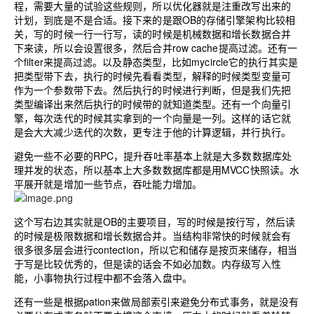
程，需要大量的试验这些规则，所以优化器就是注重改写出来的
计划，到底是不是合适。接下来的是跟OB的存储引擎架构比较相
关，写的时候一行一行写，读的时候是机械数据和增长数据合并
下来读，所以会设置很多，然后合并row cache提高过滤。还有一
个filter来提高过滤。以及静态类型，比如mycircle它的执行其实是
把类型带下去，执行的时候先看看类型，解释的时候类型变量可
作为一个参数带下去。然后执行的时候进行判断，但是我们先把
类型编译出来然后执行的时候带的就知道类型。还有一个向量引
擎，每次迭代的时候其实拿到的一个向量是一列。这样的话它就
是会大大减少迭代的次数，更专注于他的计算逻辑，并行执行。
避免一些不必要的RPC，提升吞吐率基本上就是大多数数据库处
理并发的状态，所以基本上大多数数据库都是用MVCC快照读。水
平展开就是增加一些节点，吞吐能力增加。
这个写右边其实就是OB的主要项目，写的时候是按行写，然后读
的时候是极限数据和增长数据合并。当结构非常快的时候就会有
很多很多层会进行contection，所以它和储存是按页来储存，相当
于写是比较优秀的，但是读的话会不如必加数。内存级写入性
能，小事物执行过程中都不会落入盘中。
还有一些是根据pation来做局部索引来避免分布式事务，就是没有