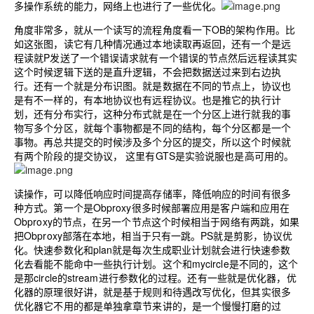
多操作系统的能力，网络上也进行了一些优化。
角度非常多，就从一个读写的流程角度看一下OB的架构作用。比
如这张图，读它有几种情况通过本地读取再返回，还有一个是远
程读就P发送了一个错误请求就有一个错误的节点然后远程读其实
这个时候逻辑下送的是直升逻辑，不会把数据送过来到右边执
行。还有一个就是分布识图。就是数据在不同的节点上，协议也
是有不一样的，有本地协议也有远程协议。也是推它的执行计
划，还有分布实行，这种分布式就是在一个分区上进行就我的事
物写多个分区，就每个事物都是不同的结构，每个分区都是一个
事物。再总共提交的时候涉及多个分区的提交，所以这个时候就
有两个阶段的提交协议， 这里有GTS是实验说服也是高可用的。
读操作，可以降低响应时间提高存储率，降低响应的时间有很多
种方式。第一个是Obproxy很多时候部署应用是客户端和应用在
Obproxy的节点，在另一个节点这个时候相当于网络有两跳，如果
把Obproxy部落在本地，相当于只有一跳。PS就是剪影，协议优
化。快速参数化和plan就是每次生成职业计划就会进行快速参数
化去看能不能命中一些执行计划。这个和mycircle是不同的，这个
是那circle的stream进行参数化的过程。还有一些就是优化器，优
化器的原理很好讲，就是基于规则和待遇改写优化，但其实很多
优化器它不用的都是单独拿章节来讲的，是一个慢慢打磨的过