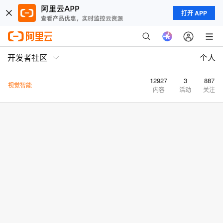
打开 APP
开发者社区
个人
12927
3
887
视觉智能
内容
活动
关注