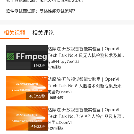
软件测试面试题：简述性能测试流程？
相关视频
相关评论
达摩院-开放视觉智能实验室 | OpenVI
Tech Talk No.4:反无人机检测技术及其竞
赛介绍
jya644rqvy7eo122
1分3秒
478播放
达摩院-开放视觉智能实验室 | OpenVI
Tech Talk No.8:人脸技术创新成果及未来
发展方向
阿里云OpenVI
40分52秒
1985播放
达摩院-开放视觉智能实验室 | OpenVI
Tech Talk No.７:VIAPI人脸产品及专项优
惠介绍
阿里云OpenVI
6分33秒
4261播放