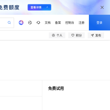
文档
备案
控制台
注册
登录
个人
积分
发布
验
作计划
器
AI 活动
专业服务
服务伙伴合作计划
开发者社区
加入我们
产品动态
服务平台百炼
阿里云 OPC 创新助力计划
一站式生成采购清单，支持单品或批量购买
可编辑精美 PPT 文稿
S产品伙伴计划（繁花）
峰会
CS
造的大模型服务与应用开发平台
Agency Agents：拥有专属领域专家
AI 生产力先锋
Al MaaS 服务伙伴赋能合作
域名
博文
Careers
至高可申请百万元
Qwen3.8-Max 模型上线
 轻松生成专业的 PPT
开启高性价比 AI 编程新体验
弹性可伸缩的云计算服务
先锋实践拓展 AI 生产力的边界
多领域专家智能体,一键组建 AI 虚拟交付团队
Token 补贴，五大权
计划
海大会
伙伴信用分合作计划
商标
问答
社会招聘
益加速 OPC 成功
帕鲁游戏服务器
SS
HappyHorse 打造一站式影视创作平台
飞天发布时刻
HOT
Open Search 向量检索版支
划
备案
电子书
校园招聘
联机服务器，轻松开启游戏
视频创作，一键激活电商全链路生产力
稳定、安全、高性价比、高性能的云存储服务
所见，即是所愿
持视频检索 Pipeline 功能
可视化编排打通从文字构思到成片全链路闭环
更多支持
划
公司注册
镜像站
视频生成
语音识别与合成
 智能体与工作流应用
漫剧工坊：一站式动画创作平台
AI 实训营
应用身份服务 (IDaaS)
合作伙伴培训与认证
划
免费试用
上云迁移
站生成，高效打造优质广告素材
全接入的云上超级电脑
通过阿里云百炼高效搭建AI应用,助力高效开发
快速生产连贯的高质量长漫剧
从基础到进阶，Agent 创客手把手教你
OpenClaw 管理能力上线
lScope
我要反馈
e-1.1-T2V
Qwen3-TTS-Flash
查询合作伙伴
n Alibaba Cloud ISV 合作
代维服务
建企业门户网站
10 分钟搭建微信、支付宝小程序
MaxCompute MaxFrame 提
畅细腻的高质量视频
离线语音合成大模型，多语言方言自适应，低延迟高稳定
创新加速
ope
登录合作伙伴管理后台
我要建议
站，无忧落地极速上线
以可视化方式快速构建移动和 PC 门户网站
国内短信简单易用，安全可靠，秒级触达，全球覆盖200+国家和地区。
高效部署网站，快速应用到小程序
供自动弹性内存功能