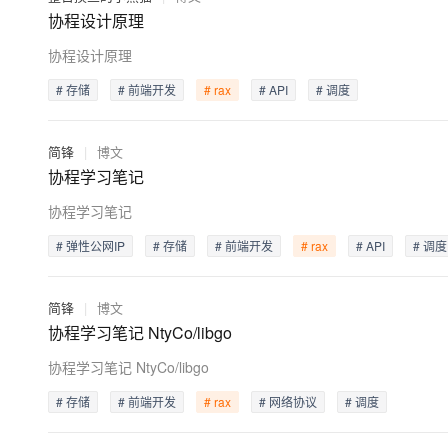
大模型解决方案
协程设计原理
迁移与运维管理
快速部署 Dify，高效搭建 
协程设计原理
专有云
# 存储
# 前端开发
# rax
# API
# 调度
10 分钟在聊天系统中增加
简锋
|
博文
协程学习笔记
协程学习笔记
# 弹性公网IP
# 存储
# 前端开发
# rax
# API
# 调度
简锋
|
博文
协程学习笔记 NtyCo/libgo
协程学习笔记 NtyCo/libgo
# 存储
# 前端开发
# rax
# 网络协议
# 调度