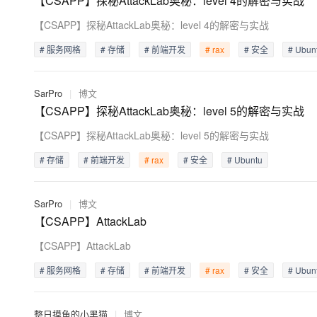
【CSAPP】探秘AttackLab奥秘：level 4的解密与实战
存储
天池大赛
Qwen3.7-Plus
云解析DNS
解决方案免费试用 新老
电子合同
【CSAPP】探秘AttackLab奥秘：level 4的解密与实战
最高领取价值200元试用
能看、能想、能动手的多模
安全
网络与CDN
AI 算法大赛
畅捷通
# 服务网格
# 存储
# 前端开发
# rax
# 安全
# Ubun
大数据开发治理平台 Data
AI 产品 免费试用
网络
安全
云开发大赛
Qwen3-VL-Plus
Tableau 订阅
1亿+ 大模型 tokens 和 
可观测
入门学习赛
中间件
AI空中课堂在线直播课
SarPro
|
博文
云防火墙
140+云产品 免费试用
【CSAPP】探秘AttackLab奥秘：level 5的解密与实战
上云与迁云
云原生的云上边界网络安全
产品新客免费试用，最长1
数据库
生态解决方案
大模型服务
【CSAPP】探秘AttackLab奥秘：level 5的解密与实战
企业出海
大模型ACA认证体验
大数据计算
助力企业全员 AI 认知与能
行业生态解决方案
# 存储
# 前端开发
# rax
# 安全
# Ubuntu
千问AI平台-Token Plan
政企业务
媒体服务
开发者生态解决方案
企业服务与云通信
SarPro
|
博文
千问AI平台-模型体验
AI 开发和 AI 应用解决
【CSAPP】AttackLab
在线体验全尺寸、多种模态
域名与网站
【CSAPP】AttackLab
Happy 系列大模型
终端用户计算
# 服务网格
# 存储
# 前端开发
# rax
# 安全
# Ubun
Serverless
整日摸鱼的小黑猫
|
博文
开发工具