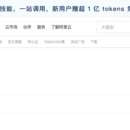
云市场
伙伴
服务
了解阿里云
践
官方博客
考认证
TIANCHI大赛
活动广场
下载
AI 特惠
数据与 API
成为产品伙伴
企业增值服务
最佳实践
价格计算器
AI 场景体
基础软件
产品伙伴合
阿里云认证
市场活动
配置报价
大模型
自助选配和估算价格
步到位
智启 AI 普惠权益
产品生态集成认证中心
企业支持计划
云上春晚
域名与网站
Qwen Audio：打造专属 AI 语音助手
千问官方 MaaS 平台，为开发者和 Agent 而生，新用户赠送 1 亿 + tokens 额度
一句话生成原生
AI Coding
阿里云Maa
2026 阿里云
云服务器 E
为企业打
数据集
Windows
大模型认证
模型
NEW
NEW
格式还原
值低价云产品抢先购
至高享 1亿+免费 tokens，加速 Al 应用落地
提供智能易用的域名与建站服务
Qwen-Audio-3.0-Realtime 端到端实时语音角色扮演
输入一句话想法,
智能编程，一键
安全可靠、
产品生态伙伴
专家技术服务
云上奥运之旅
弹性计算合作
阿里云中企出
手机三要素
宝塔 Linux
全部认证
价格优势
开源旗舰模型
即刻拥有 DeepSeek-V4-Pro
阿里云 OPC 创新助力计划
千问大模型
一键部署幻兽
AI 电商营销
对象存储 O
大模型
产品生态伙伴工作台
企业增值服务台
云栖战略参考
云存储合作计
云栖大会
身份实名认证
CentOS
训练营
推动算力普惠，释放技术红利
最高返9万
真正可用的 1M 上下文,一次完成代码全链路开发
快速构建应用程序和网站，即刻迈出上云第一步
轻松解锁专属 DeepSeek-V4-Pro
至高百万元 Token 补贴，加速一人公司成长
多元化、高性能、安全可靠的大模型服务
一键购买专属
从图文生成到
云上的中国
数据库合作计
活动全景
短信
Docker
图片和
自进化智能体
5 分钟轻松部署专属 QwenPaw
Token Plan 模型订阅计划
数字证书管理服务（原SSL证书）
高效搭建 AI
AI 广告创作
无影云电脑
企业成长
NEW
HOT
信息公告
看见新力量
云网络合作计
OCR 文字识别
JAVA
越聪明
证享300元代金券
全托管，含MySQL、PostgreSQL、SQL Server、MariaDB多引擎
Qwen3.8-Max 首发尝鲜，限时加量 10 倍，夜间低至2折
实现全站HTTPS，呈现可信的WEB访问
从聊天伙伴进化为能主动干活的本地数字员工
图文、视频一
随时随地安
魔搭 Mode
Kimi-K3
HappyHors
NEW
loud
服务实践
官网公告
金融模力时刻
Salesforce O
版
发票查验
全能环境
Claude Code + GStack 打造工程团队
千问办公，限时限量积分加倍
Qoder
低代码高效构
AI 建站
短信服务
型
NEW
作计划
Kimi 最新旗舰模型，长程编程与推理利器
让文字生成流
计划
创新中心
魔搭 ModelSc
健康状态
理服务
让AI从“聊天伙伴”进化为能干活的“数字员工”
安装技能 GStack，拥有专属 AI 工程团队
你的AI工作搭子，覆盖日常办公高频场景
面向真实软件的智能体编程平台
0 代码专业建
客户案例
天气预报查询
操作系统
态合作计划