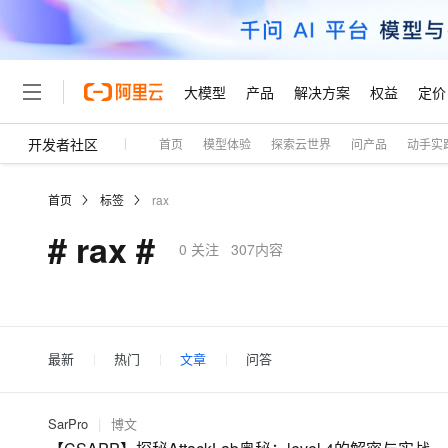
大模型
产品
解决方案
权益
定价
开发者社区
首页
模型体验
探索云世界
问产品
动手实
大模型
产品
解决方案
权益
定价
云市场
伙伴
服务
了解阿里云
精选产品
精选解决方案
普惠上云
产品定价
精选商城
成为销售伙伴
售前咨询
为什么选择阿里云
千问AI平台
首页
标签
rax
了解云产品的定价详情
大模型服务平台百炼
睿译宝，AI翻译排版一
普惠上云 官方力荐
分销伙伴
在线服务
网站建设
什么是云计算
大
# rax #
大模型服务与应用平台
上传文档即自动完成翻译和
云服务器38元/年起，超
0
关注
307内容
咨询伙伴
多端小程序
技术领先
云上成本管理
售后服务
轻量应用服务器
GLM-5.2：长任务时代
官方推荐返现计划
大模型
精选产品
精选解决方案
Salesforce 国际版订阅
稳定可靠
管理和优化成本
推荐新用户得奖励，单订单
销售伙伴合作计划
自助服务
友盟天域
安全合规
人工智能与机器学习
AI
文本生成
云数据库 RDS
Hermes Agent，打造
云工开物
无影生态合作计划
在线服务
观测云
分析师报告
自主进化，持久记忆，越用
高校专属算力普惠，学生认
最新
热门
文章
问答
计算
互联网应用开发
Qwen3.8-Max
HOT
Salesforce On Alibaba C
工单服务
Tuya 物联网平台阿里云
研究报告与白皮书
人工智能平台 PAI
快速拥有专属 OpenClaw
大模
Consulting Partner 合
大数据
容器
智能体时代全能旗舰模型
免费试用
短信专区
一站式AI开发、训练和推
SarPro
|
博文
蓝凌 OA
AI 大模型销售与服务生
现代化应用