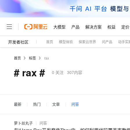
大模型
产品
解决方案
权益
定价
开发者社区
首页
模型体验
探索云世界
问产品
动手实
大模型
产品
解决方案
权益
定价
云市场
伙伴
服务
了解阿里云
精选产品
精选解决方案
普惠上云
产品定价
精选商城
成为销售伙伴
售前咨询
为什么选择阿里云
千问AI平台
首页
标签
rax
了解云产品的定价详情
大模型服务平台百炼
睿译宝，AI翻译排版一
普惠上云 官方力荐
分销伙伴
在线服务
网站建设
什么是云计算
大
# rax #
大模型服务与应用平台
上传文档即自动完成翻译和
云服务器38元/年起，超
0
关注
307内容
咨询伙伴
多端小程序
技术领先
云上成本管理
售后服务
轻量应用服务器
GLM-5.2：长任务时代
官方推荐返现计划
大模型
精选产品
精选解决方案
Salesforce 国际版订阅
稳定可靠
管理和优化成本
推荐新用户得奖励，单订单
销售伙伴合作计划
自助服务
友盟天域
安全合规
人工智能与机器学习
AI
文本生成
云数据库 RDS
Hermes Agent，打造
云工开物
无影生态合作计划
在线服务
观测云
分析师报告
自主进化，持久记忆，越用
高校专属算力普惠，学生认
最新
热门
文章
问答
计算
互联网应用开发
Qwen3.8-Max
HOT
Salesforce On Alibaba C
工单服务
Tuya 物联网平台阿里云
研究报告与白皮书
人工智能平台 PAI
快速拥有专属 OpenClaw
大模
Consulting Partner 合
大数据
容器
智能体时代全能旗舰模型
免费试用
短信专区
一站式AI开发、训练和推
萝卜丝丸子
|
问答
蓝凌 OA
AI 大模型销售与服务生
现代化应用