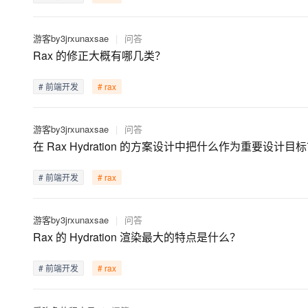
大模型解决方案
迁移与运维管理
快速部署 Dify，高效搭建 
游客by3jrxunaxsae
|
问答
Rax 的修正大概有哪几类？
专有云
10 分钟在聊天系统中增加
# 前端开发
# rax
游客by3jrxunaxsae
|
问答
在 Rax Hydration 的方案设计中把什么作为重要设计目
# 前端开发
# rax
游客by3jrxunaxsae
|
问答
Rax 的 Hydration 渲染最大的特点是什么？
# 前端开发
# rax