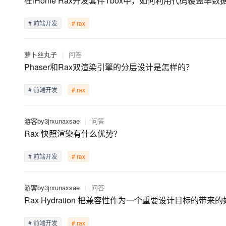
在iHome Rax开发套件Tbox中，如何利用代码覆盖率
存储
天池大赛
Qwen3.7-Plus
云解析DNS
解决方案免费试用 新老
电子合同
最高领取价值200元试用
能看、能想、能动手的多模
安全
网络与CDN
AI 算法大赛
# 前端开发
# rax
畅捷通
大数据开发治理平台 Data
AI 产品 免费试用
网络
安全
云开发大赛
Qwen3-VL-Plus
Tableau 订阅
1亿+ 大模型 tokens 和 
萝卜丝丸子
|
问答
可观测
入门学习赛
中间件
AI空中课堂在线直播课
Phaser和Rax双渲染引擎的分层设计是怎样的？
云防火墙
140+云产品 免费试用
上云与迁云
云原生的云上边界网络安全
产品新客免费试用，最长1
数据库
# 前端开发
# rax
生态解决方案
大模型服务
企业出海
大模型ACA认证体验
大数据计算
助力企业全员 AI 认知与能
行业生态解决方案
千问AI平台-Token Plan
政企业务
游客by3jrxunaxsae
|
问答
媒体服务
开发者生态解决方案
Rax 快照渲染有什么优势？
企业服务与云通信
千问AI平台-模型体验
AI 开发和 AI 应用解决
# 前端开发
# rax
在线体验全尺寸、多种模态
域名与网站
Happy 系列大模型
终端用户计算
游客by3jrxunaxsae
|
问答
Rax Hydration 把兼容性作为一个重要设计目标的带来
Serverless
# 前端开发
# rax
开发工具