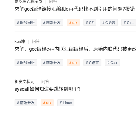
爱吃鱼的程序员
|
问答
求解gcc编译链接汇编和c++代码找不到引用的问题?报错
# 服务网格
# 前端开发
# rax
# C#
# C语言
# C++
kun坤
|
问答
求解，gcc编译c++内联汇编编译后，原始内联代码被更
# 服务网格
# 前端开发
# rax
# C语言
# C++
祖安文状元
|
问答
syscall如何知道要跳转到哪里？
# 前端开发
# rax
# Linux