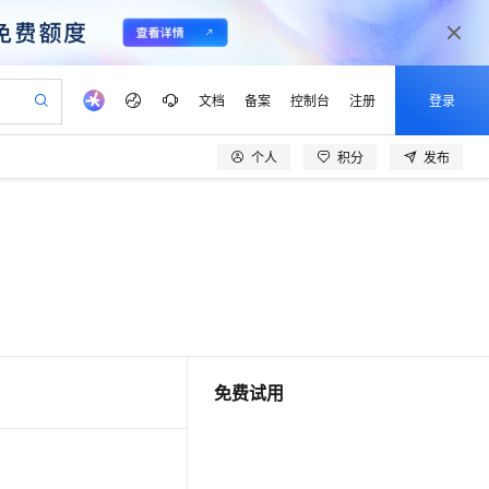
文档
备案
控制台
注册
登录
个人
积分
发布
验
作计划
器
AI 活动
专业服务
服务伙伴合作计划
开发者社区
加入我们
产品动态
服务平台百炼
阿里云 OPC 创新助力计划
一站式生成采购清单，支持单品或批量购买
可编辑精美 PPT 文稿
S产品伙伴计划（繁花）
峰会
CS
造的大模型服务与应用开发平台
Agency Agents：拥有专属领域专家
AI 生产力先锋
Al MaaS 服务伙伴赋能合作
域名
博文
Careers
至高可申请百万元
Qwen3.8-Max 模型上线
 轻松生成专业的 PPT
开启高性价比 AI 编程新体验
弹性可伸缩的云计算服务
先锋实践拓展 AI 生产力的边界
多领域专家智能体,一键组建 AI 虚拟交付团队
Token 补贴，五大权
计划
海大会
伙伴信用分合作计划
商标
问答
社会招聘
益加速 OPC 成功
帕鲁游戏服务器
SS
HappyHorse 打造一站式影视创作平台
飞天发布时刻
HOT
Open Search 向量检索版支
划
备案
电子书
校园招聘
联机服务器，轻松开启游戏
视频创作，一键激活电商全链路生产力
稳定、安全、高性价比、高性能的云存储服务
所见，即是所愿
持视频检索 Pipeline 功能
可视化编排打通从文字构思到成片全链路闭环
更多支持
划
公司注册
镜像站
视频生成
语音识别与合成
 智能体与工作流应用
漫剧工坊：一站式动画创作平台
AI 实训营
应用身份服务 (IDaaS)
合作伙伴培训与认证
划
免费试用
上云迁移
站生成，高效打造优质广告素材
全接入的云上超级电脑
通过阿里云百炼高效搭建AI应用,助力高效开发
快速生产连贯的高质量长漫剧
从基础到进阶，Agent 创客手把手教你
OpenClaw 管理能力上线
lScope
我要反馈
e-1.1-T2V
Qwen3-TTS-Flash
查询合作伙伴
n Alibaba Cloud ISV 合作
代维服务
建企业门户网站
10 分钟搭建微信、支付宝小程序
MaxCompute MaxFrame 提
畅细腻的高质量视频
离线语音合成大模型，多语言方言自适应，低延迟高稳定
创新加速
ope
登录合作伙伴管理后台
我要建议
站，无忧落地极速上线
以可视化方式快速构建移动和 PC 门户网站
国内短信简单易用，安全可靠，秒级触达，全球覆盖200+国家和地区。
高效部署网站，快速应用到小程序
供自动弹性内存功能