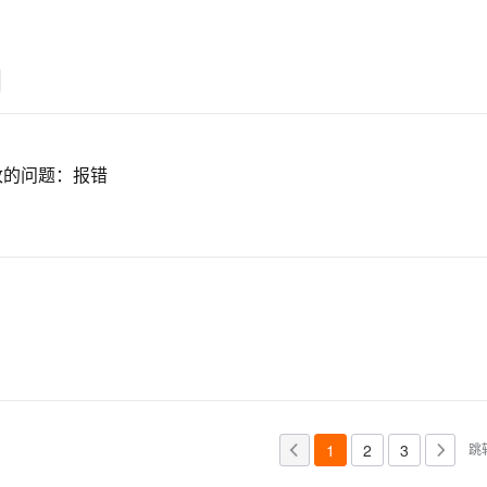
改的问题：报错
1
2
3
跳