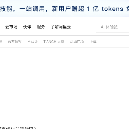
云市场
伙伴
服务
了解阿里云
践
官方博客
考认证
TIANCHI大赛
活动广场
下载
AI 特惠
数据与 API
成为产品伙伴
企业增值服务
最佳实践
价格计算器
AI 场景体
基础软件
产品伙伴合
阿里云认证
市场活动
配置报价
大模型
自助选配和估算价格
步到位
智启 AI 普惠权益
产品生态集成认证中心
企业支持计划
云上春晚
域名与网站
Qwen Audio：打造专属 AI 语音助手
千问官方 MaaS 平台，为开发者和 Agent 而生，新用户赠送 1 亿 + tokens 额度
一句话生成原生
AI Coding
阿里云Maa
2026 阿里云
云服务器 E
为企业打
数据集
Windows
大模型认证
模型
NEW
NEW
格式还原
值低价云产品抢先购
至高享 1亿+免费 tokens，加速 Al 应用落地
提供智能易用的域名与建站服务
Qwen-Audio-3.0-Realtime 端到端实时语音角色扮演
输入一句话想法,
智能编程，一键
安全可靠、
产品生态伙伴
专家技术服务
云上奥运之旅
弹性计算合作
阿里云中企出
手机三要素
宝塔 Linux
全部认证
价格优势
开源旗舰模型
即刻拥有 DeepSeek-V4-Pro
阿里云 OPC 创新助力计划
千问大模型
一键部署幻兽
AI 电商营销
对象存储 O
大模型
产品生态伙伴工作台
企业增值服务台
云栖战略参考
云存储合作计
云栖大会
身份实名认证
CentOS
训练营
推动算力普惠，释放技术红利
最高返9万
真正可用的 1M 上下文,一次完成代码全链路开发
快速构建应用程序和网站，即刻迈出上云第一步
轻松解锁专属 DeepSeek-V4-Pro
至高百万元 Token 补贴，加速一人公司成长
多元化、高性能、安全可靠的大模型服务
一键购买专属
从图文生成到
云上的中国
数据库合作计
活动全景
短信
Docker
图片和
自进化智能体
5 分钟轻松部署专属 QwenPaw
Token Plan 模型订阅计划
数字证书管理服务（原SSL证书）
高效搭建 AI
AI 广告创作
无影云电脑
企业成长
NEW
HOT
信息公告
看见新力量
云网络合作计
OCR 文字识别
JAVA
越聪明
证享300元代金券
全托管，含MySQL、PostgreSQL、SQL Server、MariaDB多引擎
Qwen3.8-Max 首发尝鲜，限时加量 10 倍，夜间低至2折
实现全站HTTPS，呈现可信的WEB访问
从聊天伙伴进化为能主动干活的本地数字员工
图文、视频一
随时随地安
魔搭 Mode
Kimi-K3
HappyHors
NEW
loud
服务实践
官网公告
金融模力时刻
Salesforce O
版
发票查验
全能环境
Claude Code + GStack 打造工程团队
千问办公，限时限量积分加倍
Qoder
低代码高效构
AI 建站
短信服务
型
NEW
作计划
Kimi 最新旗舰模型，长程编程与推理利器
让文字生成流
计划
创新中心
魔搭 ModelSc
健康状态
理服务
让AI从“聊天伙伴”进化为能干活的“数字员工”
安装技能 GStack，拥有专属 AI 工程团队
你的AI工作搭子，覆盖日常办公高频场景
面向真实软件的智能体编程平台
0 代码专业建
客户案例
天气预报查询
操作系统
态合作计划