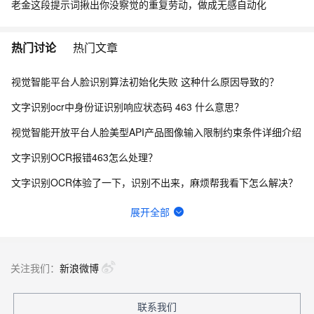
老金这段提示词揪出你没察觉的重复劳动，做成无感自动化
热门讨论
热门文章
视觉智能平台人脸识别算法初始化失败 这种什么原因导致的？
文字识别ocr中身份证识别响应状态码 463 什么意思？
视觉智能开放平台人脸美型API产品图像输入限制约束条件详细介绍
文字识别OCR报错463怎么处理？
文字识别OCR体验了一下，识别不出来，麻烦帮我看下怎么解决？
图像搜索可以限定最小相似度吗？
展开全部
视觉智能平台高清图片分割怎么一直提示15000ms超时？
文字识别OCR目前有哪些情况会导致识别失败？
关注我们：
新浪微博
文字识别OCR这个识别，咋都跑偏了，而且非常不准，请问，如何改善？
联系我们
阿里云视觉智能开放平台中，调用人脸核身接口，身份证里出现X，就会出现实名认证不过，这个是什么原因？