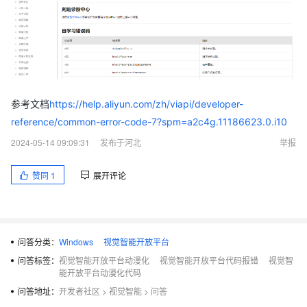
参考文档
https://help.aliyun.com/zh/viapi/developer-
reference/common-error-code-7?spm=a2c4g.11186623.0.i10
2024-05-14 09:09:31
发布于河北
举报
赞同
1
展开评论
问答分类：
Windows
视觉智能开放平台
问答标签：
视觉智能开放平台动漫化
视觉智能开放平台代码报错
视觉智
能开放平台动漫化代码
问答地址：
开发者社区
>
视觉智能
>
问答