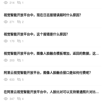
214
1
视觉智能开放平台中，现在日志报错读超时什么原因？
271
2
视觉智能开放平台中，这个报错是什么原因？
170
1
视觉智能开放平台中，图像人脸融合模板增加，返回的数据，这是成功了还是失败了？
203
1
阿里云视觉智能开放平台，图像人脸融合接口是如何付费呢？
633
5
在阿里云视觉智能开放平台中，人脸比对可以支持普通照片对比吗？
347
4