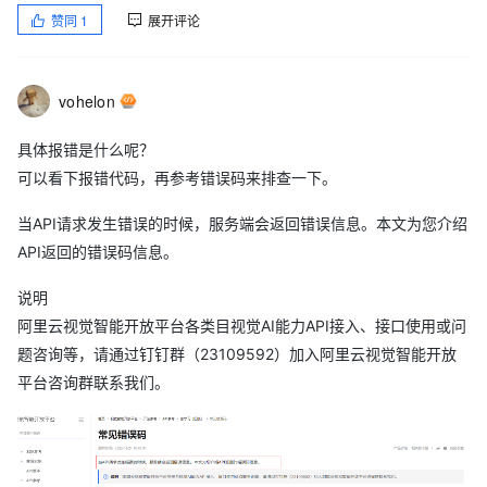
赞同
1
展开评论
vohelon
具体报错是什么呢？
可以看下报错代码，再参考错误码来排查一下。
当API请求发生错误的时候，服务端会返回错误信息。本文为您介绍
API返回的错误码信息。
说明
阿里云视觉智能开放平台各类目视觉AI能力API接入、接口使用或问
题咨询等，请通过钉钉群（23109592）加入阿里云视觉智能开放
平台咨询群联系我们。