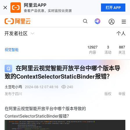
打开 APP
开发者社区
个人
12927
3
887
视觉智能
内容
活动
关注
在阿里云视觉智能开放平台中哪个版本导
致的ContextSelectorStaticBinder报错？
土豆吃小鸡
2024-08-12 07:48:16
240
发布于四川
版权
举报
在阿里云视觉智能开放平台中哪个版本导致的
ContextSelectorStaticBinder报错？