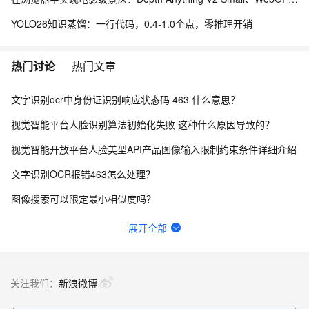
YOLO26知识蒸馏：一行代码，0.4-1.0个点，零推理开销
热门讨论
热门文章
文字识别ocr中身份证识别响应状态码 463 什么意思？
视觉智能平台人脸识别算法初始化失败 这种什么原因导致的？
视觉智能开放平台人脸美型API产品图像输入限制约束条件详细介绍
文字识别OCR报错463怎么处理？
图像搜索可以限定最小相似度吗？
视觉智能平台高清图片分割怎么一直提示15000ms超时？
展开全部
文字识别OCR体验了一下，识别不出来，麻烦帮我看下怎么解决？
文字识别OCR这个识别，咋都跑偏了，而且非常不准，请问，如何改善？
关注我们：
新浪微博
OCR增值税发票识别调用错误：怎么解决？