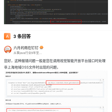
3
条回答
六月的雨在钉钉
从事java行业9年至今，热爱技术，热爱以博文记录日常工作，csdn博主，座右铭是：让技术不再枯燥，让每一位技术人爱上技术
您好，这种报错问题一般是您在调用视觉智能开放平台接口时处理
非上海地域OSS文件时出现的问题，