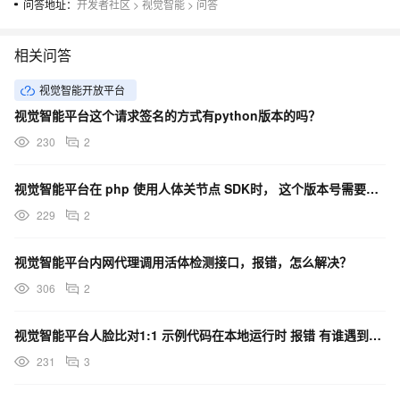
问答地址：
开发者社区
>
视觉智能
>
问答
相关问答
视觉智能开放平台
视觉智能平台这个请求签名的方式有python版本的吗？
230
2
视觉智能平台在 php 使用人体关节点 SDK时， 这个版本号需要怎么调整 ？
229
2
视觉智能平台内网代理调用活体检测接口，报错，怎么解决？
306
2
视觉智能平台人脸比对1:1 示例代码在本地运行时 报错 有谁遇到过吗？
231
3