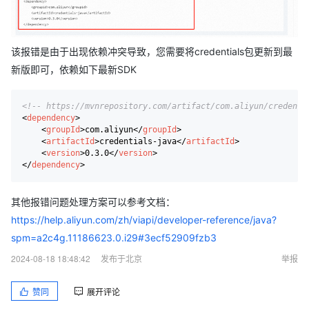
该报错是由于出现依赖冲突导致，您需要将credentials包更新到最
新版即可，依赖如下最新SDK
<!-- https://mvnrepository.com/artifact/com.aliyun/credenti
<
dependency
>
<
groupId
>
com.aliyun
</
groupId
>
<
artifactId
>
credentials-java
</
artifactId
>
<
version
>
0.3.0
</
version
>
</
dependency
>
其他报错问题处理方案可以参考文档：
https://help.aliyun.com/zh/viapi/developer-reference/java?
spm=a2c4g.11186623.0.i29#3ecf52909fzb3
2024-08-18 18:48:42
发布于北京
举报
赞同
展开评论