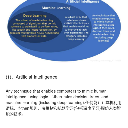
(1)、Artificial Intelligence
Any technique that enables computers to mimic human
intelligence, using logic, if-then rules,decision trees, and
machine learning (including deep learning).任何能让计算机利用
逻辑、if-then规则、决策树和机器学习(包括深度学习)模仿人类智
能的技术。