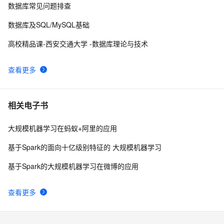
【数据挖掘】离群点检测方法详解及Sklearn中异常检测
9
10
数据库常见问题排查
方法实战（附源码 超详细）
数据库及SQL/MySQL基础
高校精品课-西安交通大学 -数据库理论与技术
查看更多
相关电子书
大规模机器学习在蚂蚁+阿里的应用
基于Spark的面向十亿级别特征的 大规模机器学习
基于Spark的大规模机器学习在微博的应用
查看更多