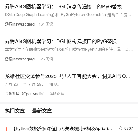
昇腾AI4S图机器学习：DGL消息传递接口的PyG替换
DGL (Deep Graph Learning) 和 PyG (Pytorch Geometric) 是两个主流的图神经网络库，它们在API设计和底层实现上有一定差异，在不同场景下，研究人员会使用不同的依赖库，昇腾NPU对PyG图机器学习库的支持亲和度更高，因此有些时候需要做DGL接口的PyG替换。
游客jnstwksgqnrgi
461
昇腾AI4S图机器学习：DGL图构建接口的PyG替换
本文探讨了在图神经网络中将DGL接口替换为PyG实现的方法，重点以RFdiffusion蛋白质设计模型中的SE3Transformer为例。SE3Transformer通过SE(3)等变性提取三维几何特征，其图构建部分依赖DGL接口。文章详细介绍了两个关键函数的替换：`make_full_graph` 和 `make_topk_graph`。前者构建完全连接图，后者生成k近邻图。通过PyG的高效实现（如`knn_graph`），我们简化了图结构创建过程，并调整边特征处理逻辑以兼容不同框架，从而更好地支持昇腾NPU等硬件环境。此方法为跨库迁移提供了实用参考。
游客jnstwksgqnrgi
525
龙蜥社区受邀参与2025世界人工智能大会，洞见AI与OS技术融合新范式
7 月 26 日至 7 月 29，上海见。
龙蜥社区（OpenAnolis）
345
热门文章
最新文章
【Python数据挖掘课程】八.关联规则挖掘及Apriori实
8767
1
现购物推荐