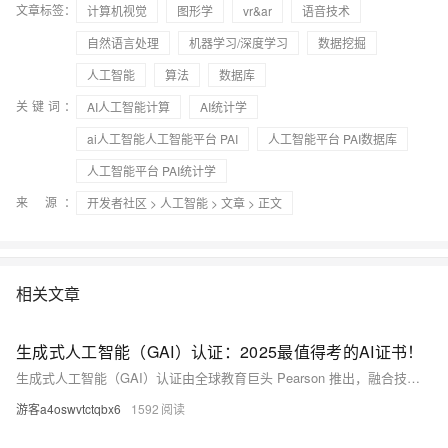
文章标签：
计算机视觉
图形学
vr&ar
语音技术
自然语言处理
机器学习/深度学习
数据挖掘
人工智能
算法
数据库
关键词：
AI人工智能计算
AI统计学
ai人工智能人工智能平台 PAI
人工智能平台 PAI数据库
人工智能平台 PAI统计学
来 源：
开发者社区
>
人工智能
>
文章
> 正文
相关文章
生成式人工智能（GAI）认证：2025最值得考的AI证书！
生成式人工智能（GAI）认证由全球教育巨头 Pearson 推出，融合技术原理、实战应用与伦理合规的三维培养框架。该项目与 AI 领域领先企业合作开发，涵盖提示优化、基础提示工程及社会影响等核心内容，助力学习者全面掌握 GAI 技能。中文版认证已落地中国，由达内教育与恒利联创战略合作推广，深度融合本土 AI 平台。作为高含金量的全球认可证书，GAI 认证可提升职业竞争力，满足行业对复合型 AI 人才的需求，为个人和企业开辟数字时代新机遇。
游客a4oswvtctqbx6
1592