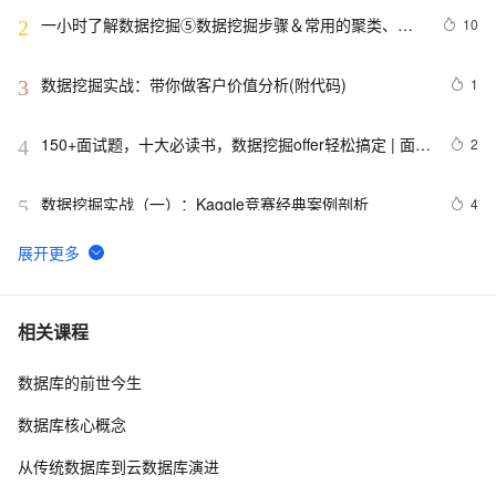
一小时了解数据挖掘⑤数据挖掘步骤＆常用的聚类、决
10
2
策树和CRISP-DM概念
数据挖掘实战：带你做客户价值分析(附代码)
1
3
150+面试题，十大必读书，数据挖掘offer轻松搞定 | 面试
2
4
宝典系列
数据挖掘实战（一）：Kaggle竞赛经典案例剖析
4
5
资源总结——七步学习数据挖掘与数据科学
10
6
斯坦福数据挖掘Introduction
2
7
相关课程
数据库的前世今生
【数据挖掘】多项式回归原理介绍及实战应用（超详细 
6
8
附源码）
数据库核心概念
【数据挖掘】岭回归Ridge讲解及实战应用（超详细 附源
6
9
从传统数据库到云数据库演进
码）