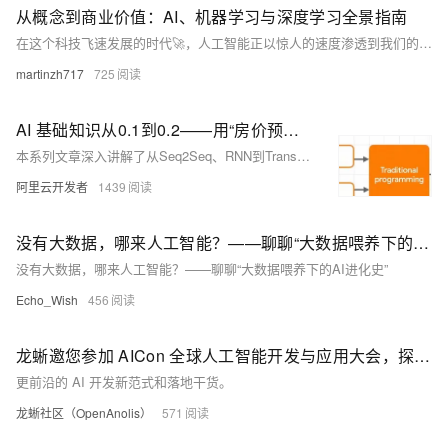
从概念到商业价值：AI、机器学习与深度学习全景指南
在这个科技飞速发展的时代🚀，人工智能正以惊人的速度渗透到我们的生活和工作中👀。但面对铺天盖地的AI术语和概念，很多人感到困惑不已😣。"AI"、"机器学习"、"深度学习"和"神经网络"到底有什么区别？它们如何相互关联？如何利用这些技术提升工作效率和创造价值？
martinzh717
725
AI 基础知识从0.1到0.2——用“房价预测”入门机器学习全流程
本系列文章深入讲解了从Seq2Seq、RNN到Transformer，再到GPT模型的关键技术原理与实现细节，帮助读者全面掌握Transformer及其在NLP中的应用。同时，通过一个房价预测的完整案例，介绍了算法工程师如何利用数据训练模型并解决实际问题，涵盖需求分析、数据收集、模型训练与部署等全流程。文章适合初学者和开发者学习AI基础与实战技能。
阿里云开发者
1439
没有大数据，哪来人工智能？——聊聊“大数据喂养下的AI进化史”
没有大数据，哪来人工智能？——聊聊“大数据喂养下的AI进化史”
Echo_Wish
456
龙蜥邀您参加 AICon 全球人工智能开发与应用大会，探索 AI 应用边界
更前沿的 AI 开发新范式和落地干货。
龙蜥社区（OpenAnolis）
571