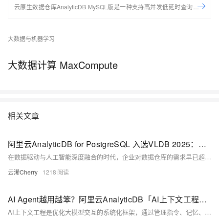
云原生数据仓库AnalyticDB MySQL版是一种支持高并发低延时查询的新
一代云原生数据仓库，高度兼容MySQL协议以及SQL:92、SQL:99、
SQL:2003标准，可以对海量数据进行即时的多维分析透视和业务探索，
大数据与机器学习
快速构建企业云上数据仓库。 了解产品
https://www.aliyun.com/product/ApsaraDB/ads
大数据计算 MaxCompute
相关文章
阿里云AnalyticDB for PostgreSQL 入选VLDB 2025：统一架构破局HTAP，Beam+Laser引擎赋能Data+AI融合新范式
在数据驱动与人工智能深度融合的时代，企业对数据仓库的需求早已超越“查得快”这一基础能力。面对传统数仓挑战，阿里云瑶池数据库AnalyticDB for PostgreSQL（简称ADB-PG）创新性地构建了统一架构下的Shared-Nothing与Shared-Storage双模融合体系，并自主研发Beam混合存储引擎与Laser向量化执行引擎，全面解决HTAP场景下性能、弹性、成本与实时性的矛盾。 近日，相关研究成果发表于在英国伦敦召开的数据库领域顶级会议 VLDB 2025，标志着中国自研云数仓技术再次登上国际舞台。
云浠Cherry
1218
AI Agent越用越笨？阿里云AnalyticDB「AI上下文工程」一招破解！
AI上下文工程是优化大模型交互的系统化框架，通过管理指令、记忆、知识库等上下文要素，解决信息缺失、长度溢出与上下文失效等问题。依托AnalyticDB等技术，实现上下文的采集、存储、组装与调度，提升AI Agent的准确性与协同效率，助力企业构建高效、稳定的智能应用。