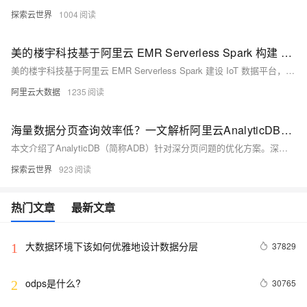
探索云世界
1004
美的楼宇科技基于阿里云 EMR Serverless Spark 构建 LakeHouse 湖仓数据平台
美的楼宇科技基于阿里云 EMR Serverless Spark 建设 IoT 数据平台，实现了数据与 AI 技术的有效融合，解决了美的楼宇科技设备数据量庞大且持续增长、数据半结构化、数据价值缺乏深度挖掘的痛点问题。并结合 EMR Serverless StarRocks 搭建了 Lakehouse 平台，最终实现不同场景下整体性能提升50%以上，同时综合成本下降30%。
阿里云大数据
1235
海量数据分页查询效率低？一文解析阿里云AnalyticDB深分页优化方案
本文介绍了AnalyticDB（简称ADB）针对深分页问题的优化方案。深分页是指从海量数据中获取靠后页码的数据，常导致性能下降。ADB通过快照缓存技术解决此问题：首次查询生成结果集快照并缓存，后续分页请求直接读取缓存数据。该方案在数据导出、全量结果分页展示及业务报表并发控制等场景下表现出色。测试结果显示，相比普通分页查询，开启深分页优化后查询RT提升102倍，CPU使用率显著降低，峰值内存减少至原方案的几分之一。实际应用中，某互联网金融客户典型慢查询从30秒优化至0.5秒，性能提升60+倍。
探索云世界
923
热门文章
最新文章
大数据环境下该如何优雅地设计数据分层
37829
1
odps是什么?
30765
2