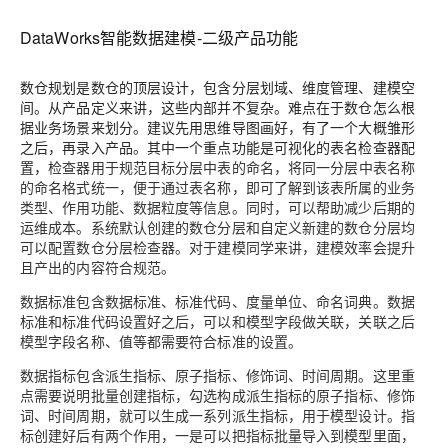
DataWorks智能数据建模-二级产品功能
数仓规划是数仓的顶层设计，包含分层划域、维度管理、建模空
间。从产品定义来讲，这些内部并不复杂。难点在于数仓怎么根
据业务场景来划分。建议先用思维导图画好，有了一个大概雏形
之后，再录入产品。其中一个重点功能是可视化的表名检查器配
置，
检查器用于规范目标分层中表的命名，将同一分层中表名称
的命名格式统一，便于通过表名称，即可了解到该表所属的业务
类型、作用功能、数据粒度等信息。同时，可以帮助减少后期的
运维成本。系统默认创建的数仓分层和自定义新建的数仓分层均
可以配置数仓分层检查器。对于建模同学来讲，建模效率会提升
且产出的内容符合规范。
数据标准包含数据标准、标准代码、度量单位、命名词典。数据
标准和标准代码设置好之后，可以和模型字段做关联，关联之后
模型字段名称、值等都需要符合标准的设置。
数据指标包含派生指标、原子指标、修饰词、时间周期。这里重
点需要说明批量创建指标，勾选
构成派生指标的原子指标、修饰
词、时间周期，就可以生成一系列派生指标，用于模型设计。指
标创建好后有两个作用，一是可以把指标批量导入到模型里面，