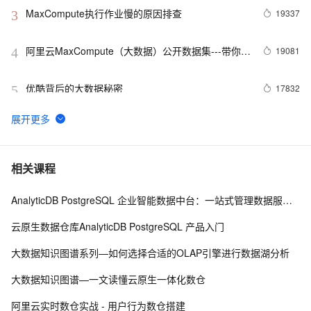
MaxCompute执行作业慢的原因排查
19337
3
阿里云MaxCompute（大数据）公开数据集---带你玩
19081
4
转人工智能
优酷背后的大数据秘密
17832
5
2017杭州云栖大会FAQ（持续更新中）
17204
6
【转载】时隔一年多，我又用起了 Superset
14346
7
相关课程
AnalyticDB PostgreSQL 企业智能数据中台：一站式管理数据服务资产
品《阿里巴巴大数据实践-大数据之路》一书（上）
14233
8
云原生数据仓库AnalyticDB PostgreSQL 产品入门
干货：解码OneData，阿里的数仓之路。
14232
9
大数据知识图谱系列—如何选择合适的OLAP引擎进行数据湖分析
[大数据新手上路]“零基础”系列课程--如何将ECS上的
14212
10
大数据知识图谱—一文读懂云原生一体化数仓
Hadoop数据迁移到阿里云数加·MaxCompute
阿里云实时数仓实战 - 用户行为数仓搭建