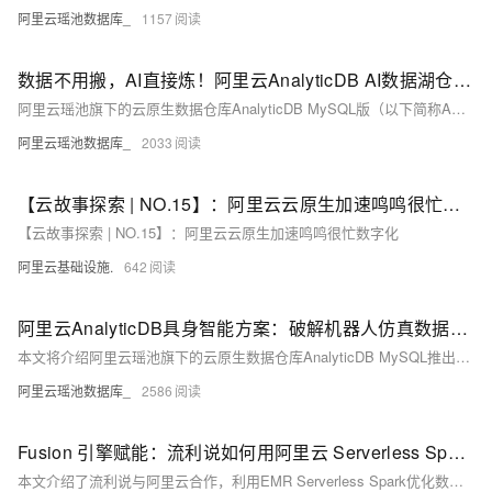
阿里云瑶池数据库_
1157
数据不用搬，AI直接炼！阿里云AnalyticDB AI数据湖仓一站式融合AI+BI
阿里云瑶池旗下的云原生数据仓库AnalyticDB MySQL版（以下简称ADB）诞生于高性能实时数仓时代，实现了PB级结构化数据的高效处理和分析。在前几年，为拥抱大数据的浪潮，ADB从传统数仓拓展到数据湖仓，支持Paimon/Iceberg/Delta Lake/Hudi湖格式，为开放的数据湖提供数据库级别的性能、可靠性和管理能力，从而更好地服务以SQL为核心的大规模数据处理和BI分析，奠定了坚实的湖仓一体基础。
阿里云瑶池数据库_
2033
【云故事探索 | NO.15】：阿里云云原生加速鸣鸣很忙数字化
【云故事探索 | NO.15】：阿里云云原生加速鸣鸣很忙数字化
阿里云基础设施.
642
阿里云AnalyticDB具身智能方案：破解机器人仿真数据、算力与运维之困
本文将介绍阿里云瑶池旗下的云原生数据仓库AnalyticDB MySQL推出的全托管云上仿真解决方案，方案采用云原生架构，为开发者提供从开发环境、仿真计算到数据管理的全链路支持。
阿里云瑶池数据库_
2586
Fusion 引擎赋能：流利说如何用阿里云 Serverless Spark 实现数仓计算加速
本文介绍了流利说与阿里云合作，利用EMR Serverless Spark优化数据处理的全过程。流利说是科技驱动的教育公司，通过AI技术提升用户英语水平。原有架构存在资源管理、成本和性能等痛点，采用EMR Serverless Spark后，实现弹性资源管理、按需计费及性能优化。方案涵盖数据采集、存储、计算到查询的完整能力，支持多种接入方式与高效调度。迁移后任务耗时减少40%，失败率降低80%，成本下降30%。未来将深化合作，探索更多行业解决方案。