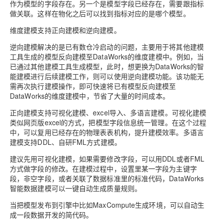
作为模型的字段存在。另一个是模型字段已经存在，需要跟指标
做关联。这样在物化之后可以找到指标对应的是哪个模型。
维度建模支持正向建模和逆向建模。
逆向建模解决的是已有数仓冷启动的问题，主要用于将其他建模
工具生成的模型反向建模至DataWorks的维度建模中。例如，当
已通过其他建模工具生成模型，此时，想更换为DataWorks的智
能建模进行后续建模工作，则可以使用逆向建模功能。该功能无
需再次执行建模操作，即可快速将已有模型反向建模至
DataWorks的维度建模中，节省了大量的时间成本。
正向建模支持可视化建模、excel导入、多语言建模。可视化建模
类似网页版excel的方式，把模型字段信息统一管理。在这个过程
中，可以复用已经存在的物理表表机构，提升建模效率。多语言
建模支持DDL、自研FML方式建模。
建议先用可视化建模，如果需要修改字段，可以用DDL或者FML
方式做字段的修改。在建模过程中，设置里某一字段为主键字
段，非空字段，或者关联了数据标准里的标准代码，DataWorks
智能数据建模可以一键自动生成质量规则。
当把模型发布到引擎中比如MaxCompute生成环境，可以自动生
成一段数据开发的简代码。