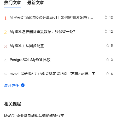
热门文章
最新文章
阿里云DTS踩坑经验分享系列｜如何使用DTS进行
12
1
MySQL->ClickHouse同步
MySQL怎样删除重复数据，只保留一条？
12
2
MySQL主从同步配置
5
3
PostgreSQL\MySQL比较
3
4
mysql 最新版5.7.18免安装配置指南（不是exe哦，下载
6
5
完后没有data目录）
mySQL 使用通配符模糊查询
7
6
【阿里云新品发布·周刊】第11期：云数据库 MySQL 
437
7
相关课程
8.0 重磅发布，更适合企业使用场景的RDS数据库
MySQL企业常见架构与调优经验分享
mysql 状态访问方法
5
8