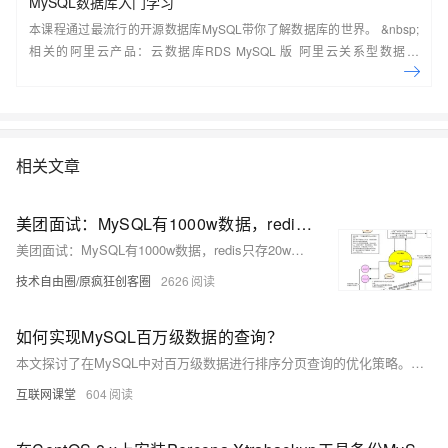
MySQL数据库入门学习
本课程通过最流行的开源数据库MySQL带你了解数据库的世界。 &nbsp;
相关的阿里云产品：云数据库RDS MySQL 版 阿里云关系型数据库
RDS（Relational Database Service）是一种稳定可靠、可弹性伸缩的在
线数据库服务，提供容灾、备份、恢复、迁移等方面的全套解决方案，彻
底解决数据库运维的烦恼。 了解产品详
情:&nbsp;https://www.aliyun.com/product/rds/mysql&nbsp;
相关文章
美团面试：MySQL有1000w数据，redis只存20w的数据，如何做 缓存 设计？
美团面试：MySQL有1000w数据，redis只存20w的数据，如何做 缓存 设计？
技术自由圈/原疯狂创客圈
2626
如何实现MySQL百万级数据的查询？
本文探讨了在MySQL中对百万级数据进行排序分页查询的优化策略。面对五百万条数据，传统的浅分页和深分页查询效率较低，尤其深分页因偏移量大导致性能显著下降。通过为排序字段添加索引、使用联合索引、手动回表等方法，有效提升了查询速度。最终建议根据业务需求选择合适方案：浅分页可加单列索引，深分页推荐联合索引或子查询优化，同时结合前端传递最后一条数据ID的方式实现高效翻页。
互联网课堂
604