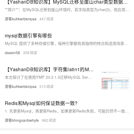
【YashanDB知识库】MySQL迁移至崖山char类型数据自动补空格问题
**简介**：在MySQL迁移到崖山环境时，若字段类型为char(2)，而应用存储的数据仅为&#39;0&#39;或&#39;1&#39;，查询时崖山会自动补空格。原因是mysql的sql_mode可能启用了PAD_CHAR_TO_FULL_LENGTH模式，导致保留CHAR类型尾随空格。解决方法是与应用确认数据需求，可将崖山环境中的char类型改为varchar类型以规避补空格问题，适用于所有版本。
游客kufrkwrbkmpsa
447
mysql数据引擎有哪些
MySQL 提供了多种存储引擎，每种引擎都有其独特的特点和适用场景。以下是一些常见的 MySQL 存储引擎及其特点：
dasein58
358
【YashanDB知识库】字符集latin1的MySQL中文数据如何迁移到YashanDB
本文探讨了在使用YMP 23.2.1.3迁移MySQL Server字符集为latin1的中文数据至YashanDB时出现乱码的问题。问题根源在于MySQL latin1字符集存放的是实际utf8编码的数据，而YMP尚未支持此类场景。文章提供了两种解决方法：一是通过DBeaver直接迁移表数据；二是将MySQL表数据转换为Insert语句后手动插入YashanDB。同时指出，这两种方法适合单张表迁移，多表迁移可能存在兼容性问题，建议对问题表单独处理。
游客kufrkwrbkmpsa
513
Redis和Mysql如何保证数据⼀致?
1. 先更新Mysql，再更新Redis，如果更新Redis失败，可能仍然不⼀致 2. 先删除Redis缓存数据，再更新Mysql，再次查询的时候在将数据添加到缓存中 这种⽅案能解决1 ⽅案的问题，但是在⾼并发下性能较低，⽽且仍然会出现数据不⼀致的问题，⽐如线程1删除了 Redis缓存数据，正在更新Mysql，此时另外⼀个查询再查询，那么就会把Mysql中⽼数据⼜查到 Redis中 1. 使用MQ异步同步, 保证数据的最终一致性 我们项目中会根据业务情况 , 使用不同的方案来解决Redis和Mysql的一致性问题 : 1. 对于一些一致性要求不高的场景 , 不做处理例如 : 用户行为数据 ,
游客bhmgxanbwhyfe
962