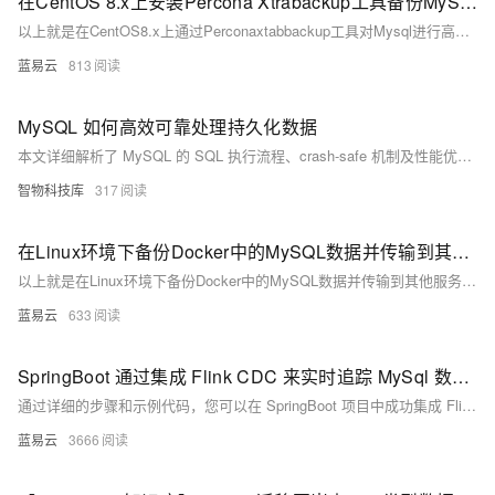
在CentOS 8.x上安装Percona Xtrabackup工具备份MySQL数据步骤。
以上就是在CentOS8.x上通过Perconaxtabbackup工具对Mysql进行高效率、高可靠性、无锁定影响地实现在线快速全量及增加式数据库资料保存与恢复流程。通过以上流程可以有效地将Mysql相关资料按需求完成定期或不定期地保存与灾难恢复需求。
蓝易云
813
MySQL 如何高效可靠处理持久化数据
本文详细解析了 MySQL 的 SQL 执行流程、crash-safe 机制及性能优化策略。内容涵盖连接器、分析器、优化器、执行器与存储引擎的工作原理，深入探讨 redolog 与 binlog 的两阶段提交机制，并分析日志策略、组提交、脏页刷盘等关键性能优化手段，帮助提升数据库稳定性与执行效率。
智物科技库
317
在Linux环境下备份Docker中的MySQL数据并传输到其他服务器以实现数据级别的容灾
以上就是在Linux环境下备份Docker中的MySQL数据并传输到其他服务器以实现数据级别的容灾的步骤。这个过程就像是一场接力赛，数据从MySQL数据库中接力棒一样传递到备份文件，再从备份文件传递到其他服务器，最后再传递回MySQL数据库。这样，即使在灾难发生时，我们也可以快速恢复数据，保证业务的正常运行。
蓝易云
633
SpringBoot 通过集成 Flink CDC 来实时追踪 MySql 数据变动
通过详细的步骤和示例代码，您可以在 SpringBoot 项目中成功集成 Flink CDC，并实时追踪 MySQL 数据库的变动。
蓝易云
3666