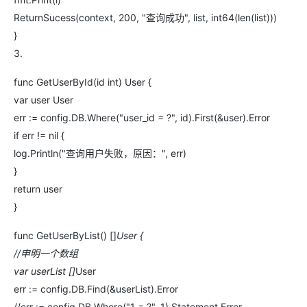
ReturnSucess(context, 200, "查询成功", list, int64(len(list)))
}
3.
func GetUserById(id int) User {
var user User
err := config.DB.Where("user_id = ?", id).First(&user).Error
if err != nil {
log.Println("查询用户失败，原因：", err)
}
return user
}
func GetUserByList() []
User {
//申明一个数组
var userList []
User
err := config.DB.Find(&userList).Error
//err := config.DB.Where("1 = ?", 1).Statement.Error