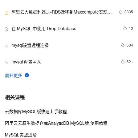
MySQL->ClickHouse同步
阿里云大数据利器之-RDS迁移到Maxcompute实现动
8335
2
态分区
在 MySQL 中使用 Drop Database
12
3
mysql设置远程连接
684
4
mysql 配置主从
621
5
mysql 更改root密码
678
6
PostgreSQL\MySQL比较
6
7
相关课程
云数据库MySQL版快速上手教程
Percona Server for MySQL 5.6.10-60.2发布
592
8
阿里云云原生数据仓库AnalyticDB MySQL版 使用教程
mysql安装及常见设置
633
9
MySQL实战进阶