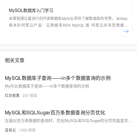
MySQL数据库入门学习
本课程通过最流行的开源数据库MySQL带你了解数据库的世界。 &nbsp;
相关的阿里云产品：云数据库RDS MySQL 版 阿里云关系型数据库
RDS（Relational Database Service）是一种稳定可靠、可弹性伸缩的在
线数据库服务，提供容灾、备份、恢复、迁移等方面的全套解决方案，彻
底解决数据库运维的烦恼。 了解产品详
情:&nbsp;https://www.aliyun.com/product/rds/mysql&nbsp;
相关文章
MySQL数据库子查询——in多个数据查询的示例
MySQL数据库子查询——in多个数据查询的示例
红目香薰
237
MySQL和SQLSugar百万条数据查询分页优化
在面对百万条数据的查询时，优化MySQL和SQLSugar的分页性能是非常重要的。通过合理使用索引、调整查询语句、使用缓存以及采用高效的分页策略，可以显著提高查询效率。本文介绍的技巧和方法，可以为开发人员在数据处理和查询优化中提供有效的指导，提升系统的性能和用户体验。掌握这些技巧后，您可以在处理海量数据时更加游刃有余。
蓝易云
1302