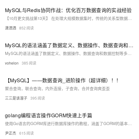
MySQL与Redis协同作战：优化百万数据查询的实战经验
【10月更文挑战第13天】 在处理大规模数据集时，传统的关系型数据库如MySQL可能会遇到性能瓶颈。为了提升数据处理的效率，我们可以结合使用MySQL和Redis，利用两者的优势来优化数据查询。本文将分享一次实战经验，探讨如何通过MySQL与Redis的协同工作来优化百万级数据统计。
潇洒洒
852
MySQL的语法涵盖了数据定义、数据操作、数据查询和数据控制等多个方面
MySQL的语法涵盖了数据定义、数据操作、数据查询和数据控制等多个方面
vohelon
385
【MySQL】——数据查询_进阶操作（超详细）！！
聚合查询，联合查询，内外连接，子查询，合并查询爽歪歪
三三是该溜子
395
golang编程语言操作GORM快速上手篇
使用Go语言的GORM库进行数据库操作的教程，涵盖了GORM的基本概念、基本使用、关联查询以及多对多关系处理等内容。
尹正杰
615