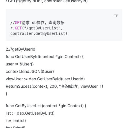
r.GET("/getByIdDb", controller.GetUserById)
//
GET
请求 db操作，查询数据

r.
GET
("/getByUserList", 
2.//getByUserId
func GetUserById(context *gin.Context) {
user := &User{}
context.BindJSON(&user)
viewUser := dao.GetUserById(user.UserId)
ReturnSucess(context, 200, "查询成功", viewUser, 1)
}
func GetByUserList(context *gin.Context) {
list := dao.GetUserByList()
i := len(list)
fmt.Print(i)