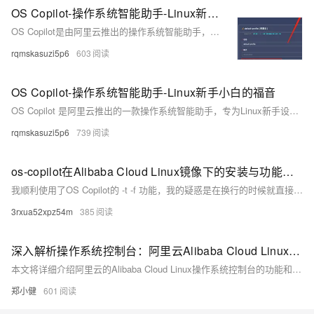
OS Copilot-操作系统智能助手-Linux新手小白的福音
OS Copilot是由阿里云推出的操作系统智能助手，专为Linux新手设计，支持自然语言问答、辅助命令执行等功能，极大提升了Linux系统的使用效率。用户只需通过简单的命令或自然语言描述问题，OS Copilot即可快速提供解决方案并执行相应操作。例如，查询磁盘使用量等常见任务变得轻松快捷。此外，它还支持从文件读取复杂任务定义，进一步简化了操作流程。虽然在某些模式下可能存在小问题，但总体上大大节省了学习和操作时间，提高了工作效率。
rqmskasuzi5p6
603
OS Copilot-操作系统智能助手-Linux新手小白的福音
OS Copilot 是阿里云推出的一款操作系统智能助手，专为Linux新手设计，支持自然语言问答、辅助命令执行和系统运维调优等功能。通过简单的命令行操作，用户可以快速获取所需信息并执行任务，极大提升了Linux系统的使用效率。安装步骤简单，只需在阿里云服务器上运行几条命令即可完成部署。使用过程中，OS Copilot不仅能帮助查找命令，还能处理文件和复杂场景，显著节省了查找资料的时间。体验中发现，部分输出格式和偶尔出现的英文提示有待优化，但整体非常实用，特别适合Linux初学者。
rqmskasuzi5p6
739
os-copilot在Alibaba Cloud Linux镜像下的安装与功能测试
我顺利使用了OS Copilot的 -t -f 功能，我的疑惑是在换行的时候就直接进行提问了，每次只能写一个问题，没法连续换行更有逻辑的输入问题。 我认为 -t 管道 功能有用 ，能解决环境问题的连续性操作。 我认为 -f 管道 功能有用 ，可以单独创建可连续性提问的task问题。 我认为 | 对文件直接理解在新的服务器理解有很大的帮助。 此外，我还有建议 可以在非 co 的环境下也能进行连续性的提问。
3rxua52xpz54m
385
深入解析操作系统控制台：阿里云Alibaba Cloud Linux（Alinux）的运维利器
本文将详细介绍阿里云的Alibaba Cloud Linux操作系统控制台的功能和优势。
郑小健
601