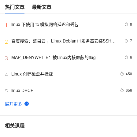
热门文章
最新文章
linux 下使用 tc 模拟网络延迟和丢包
8
1
百度搜索：蓝易云 ，Linux Debian11服务器安装SSH，
7
2
创建新用户并允许SSH远程登录，及SSH安全登录配置！
MAP_DENYWRITE：被Linux内核屏蔽的flag
6
3
Linux 创建磁盘并挂载
450
4
linux DHCP
656
5
FFmpeg开发笔记（五十九）Linux编译ijkplayer的
6
6
Android平台so库
在Linux中，如何获取CPU的总核心数？
3
7
相关课程