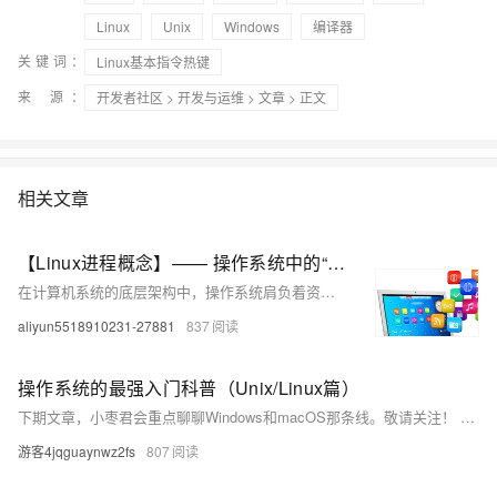
Linux
Unix
Windows
编译器
关键词：
Linux基本指令热键
来 源：
开发者社区
>
开发与运维
>
文章
> 正文
相关文章
【Linux进程概念】—— 操作系统中的“生命体”，计算机里的“多线程”
在计算机系统的底层架构中，操作系统肩负着资源管理与任务调度的重任。当我们启动各类应用程序时，其背后复杂的运作机制便悄然展开。程序，作为静态的指令集合，如何在系统中实现动态执行？本文带你一探究竟！
aliyun5518910231-27881
837
操作系统的最强入门科普（Unix/Linux篇）
下期文章，小枣君会重点聊聊Windows和macOS那条线。敬请关注！ 如果大家觉得文章不错，还请帮忙多多转发！谢谢！
游客4jqguaynwz2fs
807