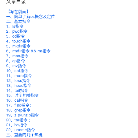
文章目录
【写在前面】
一、简单了解os概念及定位
二、基本指令
1、ls指令
2、pwd指令
3、cd指令
4、touch指令
5、mkdir指令
6、rmdir指令 && rm指令
7、man指令
8、cp指令
9、mv指令
10、cat指令
11、more指令
12、less指令
13、head指令
14、tail指令
15、时间相关指令
16、cal指令
17、find指令：
18、grep指令
19、zip/unzip指令
20、tar指令 ：
21、bc指令
22、uname指令
三、重要的几个热键