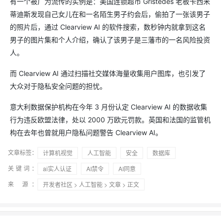
有一个被广为流传的实例是：美国连锁超市 Gristedes 老板卡西米
蒂迪斯发现自己女儿在和一名陌生男子约会后，偷拍了一张该男子
的照片后，通过 Clearview AI 的软件搜索，数秒钟内就拿到这名
男子的图片集和个人介绍，确认了该男子是三藩市的一名风险投资
人。
而 Clearview AI 通过扫描社交媒体海量收集用户图库，也引发了
大众对于隐私安全问题的担忧。
意大利数据保护机构在今年 3 月份认定 Clearview AI 的数据收集
行为违反欧盟法律，处以 2000 万欧元罚款。英国和法国的监管机
构在去年也曾就用户隐私问题警告 Clearview AI。
文章标签：
计算机视觉
人工智能
安全
数据库
关键词：
ai实人认证
AI禁令
AI同意
来 源：
开发者社区
>
人工智能
>
文章
> 正文