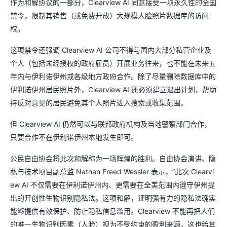
作为和解协议的一部分，Clearview AI 同意接受一项永久性的全国
禁令，限制其销售（或免费开放）大规模人脸照片数据库的访问
权。
这项禁令还强调 Clearview AI 公司不得与国内大部分私营企业及
个人（包括未经授权的政府雇员）开展业务往来，也不能在未来五
年内与伊利诺伊州或各级地方政府合作。除了尽量删除数据库中的
伊利诺伊州居民照片外，Clearview AI 还必须建立退出计划，帮助
持反对意见的居民避免其个人照片进入搜索或收集范围。
但 Clearview AI 仍然可以与联邦政府机构及当地警察部门合作，
只要合作不在伊利诺伊州本地发生即可。
公民自由协会将此次和解称为一场辉煌的胜利。自由协会演讲、隐
私与技术项目副总监 Nathan Freed Wessler 表示，“此次 Clearvi
ew AI 不仅需要在伊利诺伊州内、更需要在全美范围内遵守伊州提
出的开创性生物识别隐私法。这项和解，证明强有力的隐私法确实
能够提供有效保护、防止隐私信息滥用。Clearview 不能再把人们
的唯一生物识别因素（人脸）视为不受约束的盈利来源，这也给其