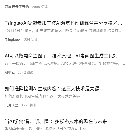
阿里云云工开物
2008
TsingtaoAI受邀参加宁波AI海曙科创训练营并分享技术落地实践
10月12日至15日，由宁波市海曙区组织部主办的AI海曙科创训练营在宁波成功举办。作为受邀企业代表，TsingtaoAI团队深入参与了多项活动，与政府领导、行业专家及科创企业代表围绕AI技术在制造业、成果转化等领域的实际应用展开交流，用真实案例诠释了“技术扎根产业”的价值逻辑。
TsingtaoAI
234
AI可以做电商主图了：技术原理，AI电商图生成工具对比及技术解析
双十一临近，电商主图需求激增。AI技术凭借多图融合、扩散模型等，实现高效智能设计，30秒生成高质量主图，远超传统PS效率。支持风格迁移、背景替换、文案生成，助力商家快速打造吸睛商品图，提升转化率。
AI小云
2742
如何准确检测AI生成内容？这三大技术是关键
如何准确检测AI生成内容？这三大技术是关键
九月天空
1225
当AI学会“看、听、懂”：多模态技术的现在与未来
当AI学会“看、听、懂”：多模态技术的现在与未来