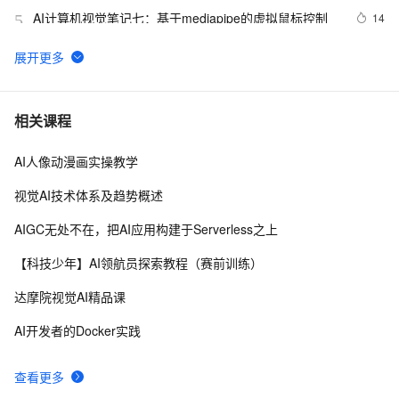
AI计算机视觉笔记七：基于mediapipe的虚拟鼠标控制
14
5
AAAI,ICML,CVPR,NeurIPS...31篇国际七大AI顶会2021
8
6
年度Best Papers 一文回顾（1）
视觉AI五天训练营教程 Day 1
2
7
相关课程
AI人像动漫画实操教学
固特异（Goodyear）利用人工智能和物联网实现数字化
10
8
转型的惊人方式
视觉AI技术体系及趋势概述
AI战略丨协同共治，应对 AI 时代安全新挑战
9
9
AIGC无处不在，把AI应用构建于Serverless之上
【学习记录】《DeepLearning.ai》第十课：卷积神经网
9
10
【科技少年】AI领航员探索教程（赛前训练）
络(Convolutional Neural Networks)
达摩院视觉AI精品课
AI开发者的Docker实践
查看更多