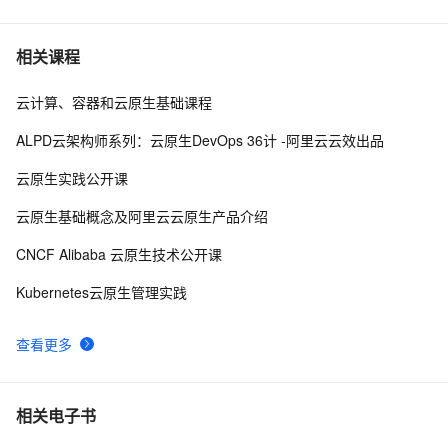
DevOps（上）
如何在云原生混部场景下利用资源配额高效分配集群资
4
7
相关课程
源？
云计算、容器和云原生基础课程
带你读《云原生架构白皮书2022新版》——加速 SaaS 
0
8
规模化演进，餐道基于 K8s 的云上创新底座（上）
ALPD云架构师系列：云原生DevOps 36计 -阿里云云效出品
Vineyard 加入 CNCF Sandbox，将继续瞄准云原生大数
12
9
云原生实践公开课
据分析领域
【云原生】Docker部署/容器加速器（最新版）
4
10
云原生基础概念及阿里云云原生产品介绍
CNCF Alibaba 云原生技术公开课
Kubernetes云原生管理实践
查看更多
相关电子书