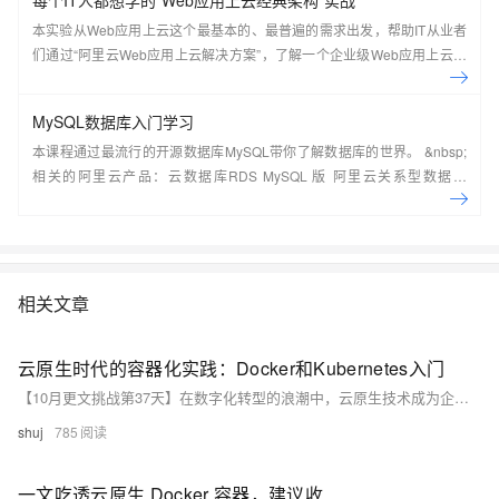
本实验从Web应用上云这个最基本的、最普遍的需求出发，帮助IT从业者
们通过“阿里云Web应用上云解决方案”，了解一个企业级Web应用上云的
常见架构，了解如何构建一个高可用、可扩展的企业级应用架构。
MySQL数据库入门学习
本课程通过最流行的开源数据库MySQL带你了解数据库的世界。 &nbsp;
相关的阿里云产品：云数据库RDS MySQL 版 阿里云关系型数据库
RDS（Relational Database Service）是一种稳定可靠、可弹性伸缩的在
线数据库服务，提供容灾、备份、恢复、迁移等方面的全套解决方案，彻
底解决数据库运维的烦恼。 了解产品详
情:&nbsp;https://www.aliyun.com/product/rds/mysql&nbsp;
相关文章
云原生时代的容器化实践：Docker和Kubernetes入门
【10月更文挑战第37天】在数字化转型的浪潮中，云原生技术成为企业提升敏捷性和效率的关键。本篇文章将引导读者了解如何利用Docker进行容器化打包及部署，以及Kubernetes集群管理的基础操作，帮助初学者快速入门云原生的世界。通过实际案例分析，我们将深入探讨这些技术在现代IT架构中的应用与影响。
shuj
785
一文吃透云原生 Docker 容器，建议收藏！