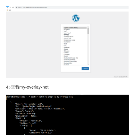
4>查看my-overlay-net