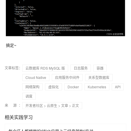
搞定~
文章标签：
云数据库 RDS MySQL 版
日志服务
容器
Cloud Native
应用服务中间件
关系型数据库
网络架构
虚拟化
Docker
Kubernetes
API
调度
来 源：
开发者社区
>
云原生
>
文章
> 正文
相关实践学习
每个IT人都想学的“Web应用上云经典架构”实战