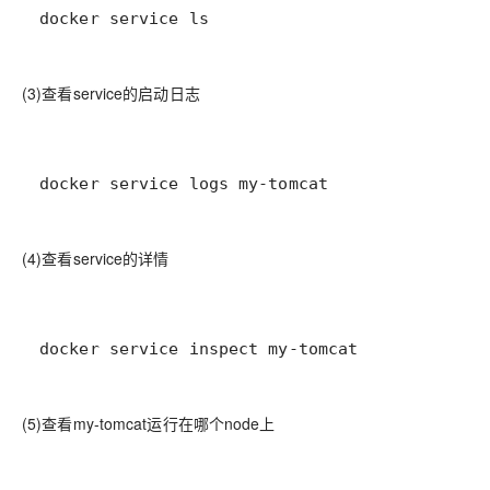
docker service ls
(3)查看service的启动日志
docker service logs my-tomcat
(4)查看service的详情
docker service inspect my-tomcat
(5)查看my-tomcat运行在哪个node上