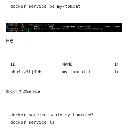
docker service ps my-tomcat
日志
u6o4mz4tj396        my-tomcat.1         tomca
(6)水平扩展service