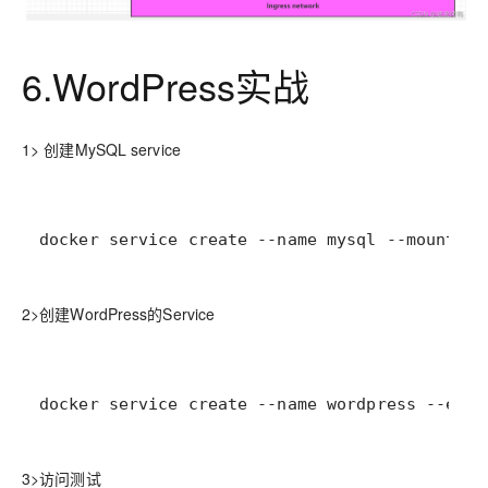
6.WordPress实战
1> 创建MySQL service
docker service create --name mysql --mount ty
2>创建WordPress的Service
docker service create --name wordpress --env 
3>访问测试