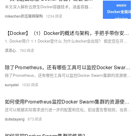
本文深入解析云原生Docker容器技术，涵盖容器与Docker的概念、优势、架构设计及应用场景等，建议收藏。关注【mikechen的互联网架构】，10年+BAT架构经验倾囊相授。
mikechen的互联网架构
1234
【Docker】（1）Docker的概述与架构，手把手带你安装Docker，云原生路上不可缺少的一门技术！
1. Docker简介 1.1 Docker是什么 为什么docker会出现？ 假定您在开发一款平台项目，您的开发环境具有特定的配置。其他开发人员身处的环境配置也各有不同。 您正在开发的应用依赖于您当前的配置且还要依赖于某些配置文件。 您的企业还拥有标准化的测试和生产环境，且具有自身的配置和一系列支持文件。 **要求：**希望尽可能多在本地模拟这些环境而不产生重新创建服务器环境的开销 问题： 要如何确保应用能够在这些环境中运行和通过质量检测？ 在部署过程中不出现令人头疼的版本、配置问题 无需重新编写代码和进行故障修复
凉凉心.
763
除了Prometheus，还有哪些工具可以监控Docker Swarm集群的资源使用情况？
除了Prometheus，还有哪些工具可以监控Docker Swarm集群的资源使用情况？
sunyalei
1032
如何使用Prometheus监控Docker Swarm集群的资源使用情况？
还可以根据实际需求进行进一步的配置和优化，如设置告警规则，当资源使用超出阈值时及时发出警报。通过这些步骤，能够有效地使用 Prometheus 对 Docker Swarm 集群的资源进行监控和管理。
dufadayang
873
如何监控Docker Swarm集群的性能？