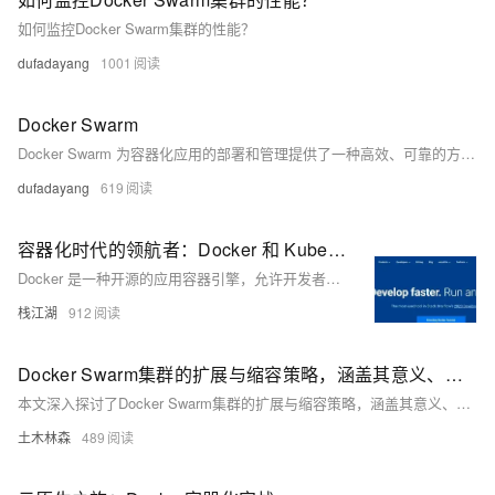
如何监控Docker Swarm集群的性能？
dufadayang
1001
Docker Swarm
Docker Swarm 为容器化应用的部署和管理提供了一种高效、可靠的方式，使开发者能够更轻松地构建和运行分布式应用。随着容器技术的不断发展，Docker Swarm 在企业级应用中的应用也将越来越广泛。
dufadayang
619
容器化时代的领航者：Docker 和 Kubernetes 云原生时代的黄金搭档
Docker 是一种开源的应用容器引擎，允许开发者将应用程序及其依赖打包成可移植的镜像，并在任何支持 Docker 的平台上运行。其核心概念包括镜像、容器和仓库。镜像是只读的文件系统，容器是镜像的运行实例，仓库用于存储和分发镜像。Kubernetes（k8s）则是容器集群管理系统，提供自动化部署、扩展和维护等功能，支持服务发现、负载均衡、自动伸缩等特性。两者结合使用，可以实现高效的容器化应用管理和运维。Docker 主要用于单主机上的容器管理，而 Kubernetes 则专注于跨多主机的容器编排与调度。尽管 k8s 逐渐减少了对 Docker 作为容器运行时的支持，但 Doc
栈江湖
912
Docker Swarm集群的扩展与缩容策略，涵盖其意义、方法、步骤及注意事项
本文深入探讨了Docker Swarm集群的扩展与缩容策略，涵盖其意义、方法、步骤及注意事项，旨在帮助用户高效管理集群资源，适应业务变化，确保服务稳定性和资源优化。
土木林森
489