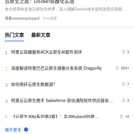
云原生之旅：Docker容器化实战
本文将带你走进云原生的世界，深入理解Docker技术如何改变应用部署与运维。我们将通过实际案例，展示如何利用Docker简化开发流程，提升应用的可移植性和伸缩性。文章不仅介绍基础概念，还提供操作指南和最佳实践，帮助你快速上手Docker，开启云原生的第一步。
游客moiomvrp3vyac2
374
热门文章
最新文章
阿里云容器服务ACK云原生AI套件测评
3
1
深度解读阿里巴巴云原生镜像分发系统 Dragonfly
3241
2
如何用好云原生数据湖？
7
3
阿里云云原生携手 Salesforce 获信通院软件供应链安全
3
4
优秀案例
【云原生|K8s系列第3篇】：实战Kubectl创建
10
5
Deployment部署应用
带你读《云原生架构白皮书2022新版》——
6
6