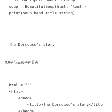
print(soup.head.title.string)
The Dormouse's story
3.6子节点和子孙节点