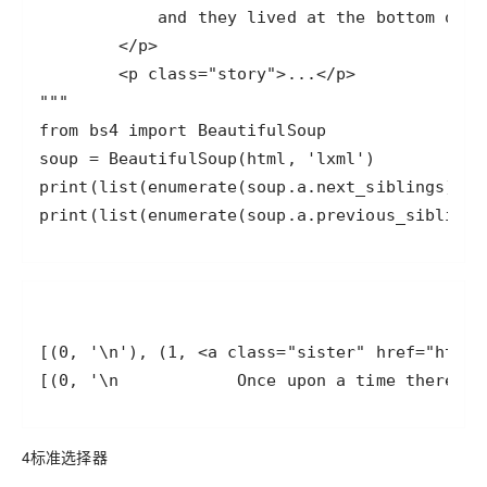
print(list(enumerate(soup.a.previous_siblings
[(0, '\n            Once upon a time there we
4标准选择器