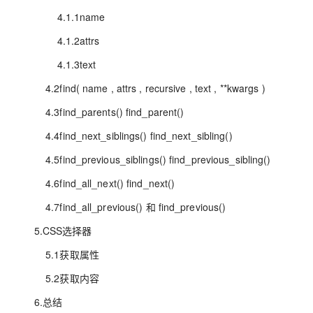
4.1.1name
4.1.2attrs
4.1.3text
4.2find( name , attrs , recursive , text , **kwargs )
4.3find_parents() find_parent()
4.4find_next_siblings() find_next_sibling()
4.5find_previous_siblings() find_previous_sibling()
4.6find_all_next() find_next()
4.7find_all_previous() 和 find_previous()
5.CSS选择器
5.1获取属性
5.2获取内容
6.总结