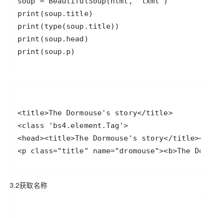
print(soup.p)
<p class="title" name="dromouse"><b>The Dormo
3.2获取名称