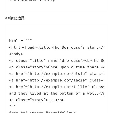
The Dormouse's story
3.5嵌套选择