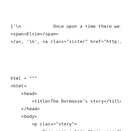
</a>, '\n', <a class="sister" href="http://ex