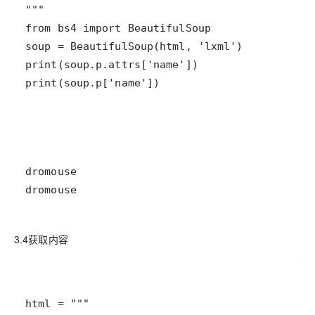
print(soup.p['name'])
dromouse
3.4获取内容