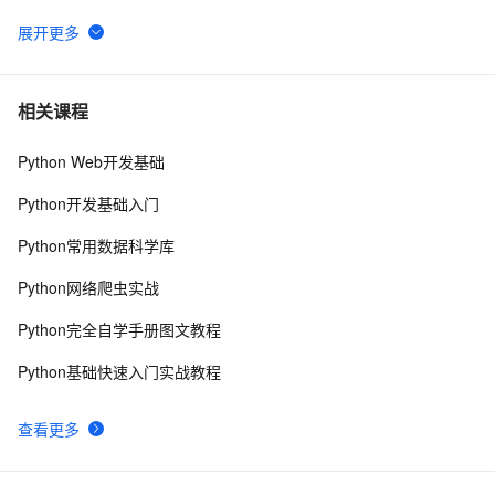
python join 和 split的常用使用方法
570
6
python 模块初始
6
7
相关课程
Python Web开发基础
python中使用and和or来实现其它语言中的?号表达式
5
8
Python开发基础入门
python网络编程初级
489
9
Python常用数据科学库
Python是一种广泛使用的高级编程语言，具有许多优点
15
10
Python网络爬虫实战
和缺点
Python完全自学手册图文教程
Python基础快速入门实战教程
查看更多