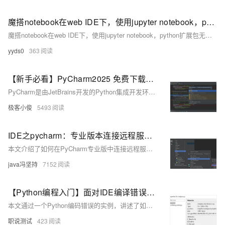
魔搭notebook在web IDE下，使用jupyter notebook，python扩展包无法更新升级
魔搭notebook在web IDE下，使用jupyter notebook，python扩展包无法更新升级，不升级无法使用，安装python扩展包的时候一直停留在installing
yyds0
363
【新手必看】PyCharm2025 免费下载安装配置教程+Python环境搭建、图文并茂全副武装学起来才嗖嗖的快,绝对最详细!
PyCharm是由JetBrains开发的Python集成开发环境（IDE），专为Python开发者设计，支持Web开发、调试、语法高亮、项目管理、代码跳转、智能提示、自动完成、单元测试和版本控制等功能。它有专业版、教育版和社区版三个版本，其中社区版免费且适合个人和小型团队使用，包含基本的Python开发功能。安装PyCharm前需先安装Python解释器，并配置环境变量。通过简单的步骤即可在PyCharm中创建并运行Python项目，如输出“Hello World”。
极客小俊
5493
IDE之pycharm：专业版本连接远程服务器代码，并配置远程python环境解释器（亲测OK）。
本文介绍了如何在PyCharm专业版中连接远程服务器并配置远程Python环境解释器，以便在服务器上运行代码。
java冯坚持
7152
【Python编程入门】面对IDE编译错误：如何解读系统提示并解决问题
本文通过一个Python编码错误的实例，讲述了如何根据系统提示解读并解决IDE编译中出现的问题，强调了直接查阅官方文档的重要性，而不是盲目依赖百度搜索来解决问题。
职说测试
423