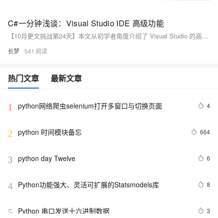
C#一分钟浅谈：Visual Studio IDE 高级功能
【10月更文挑战第24天】本文从初学者角度介绍了 Visual Studio 的高级功能，包括安装与配置、创建项目、运行与调试、常见问题及解决方案（如代码格式化、重构、导航、单元测试、代码分析），以及智能感知、Live Unit Testing、代码生成和代码片段等高级功能，帮助开发者提高效率和代码质量。
长梦
541
热门文章
最新文章
python网络爬虫selenium打开多窗口与切换页面
4
1
python 时间模块备忘
664
2
python day Twelve
6
3
Python功能强大、灵活可扩展的Statsmodels库
8
4
Python 串口发送十六进制数据
3
5