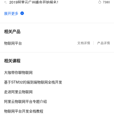
2019阿里云广州峰会开始报名！
7380
5
阿里云IoT2018年度十佳合作伙伴20强入围企业公布
6753
6
工业互联网联盟发布新物联网安全成熟度模型
6725
7
相关产品
物联网平台
AliOS Things网络连接技术概述
文档详情
产品详情
6149
8
物联网技术下的智能停车场解决方案
5644
9
相关课程
NoceMCU + Arduino IDE + Aliyun IoT = 低成本物联
5541
10
大咖带你聊物联网
网解决方案（1）
基于STM32的端到端物联网全栈开发
走进阿里云物联网
阿里云物联网平台专题介绍
物联网平台开发全栈教程