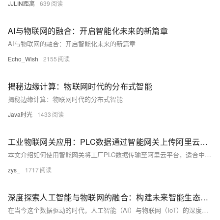
JJLIN距离
639
AI与物联网的融合：开启智能化未来的新篇章
AI与物联网的融合：开启智能化未来的新篇章
Echo_Wish
2155
揭秘边缘计算：物联网时代的分布式智能
揭秘边缘计算：物联网时代的分布式智能
Java时光
1433
工业物联网关应用：PLC数据通过智能网关上传阿里云实战
本文介绍如何使用智能网关将工厂PLC数据传输至阿里云平台，适合中小企业远程监控设备状态。硬件准备包括三菱FX3U PLC、4G智能网关和24V电源。接线步骤涵盖PLC编程口与网关连接、运行状态检测及天线电源接入。配置过程涉及通讯参数、阿里云对接和数据点映射。PLC程序关键点包括数据上传触发和温度值处理。阿里云平台操作包含实时数据查看、数据可视化和规则引擎设置。最后提供常见故障排查表和安全建议，确保系统稳定运行。
zys_
1717
深度探索人工智能与物联网的融合：构建未来智能生态系统###
在当今这个数据驱动的时代，人工智能（AI）与物联网（IoT）的深度融合正引领着一场前所未有的技术革命。本文旨在深入剖析这一融合背后的技术原理、探讨其在不同领域的应用实例及面临的挑战与机遇，为读者描绘一幅关于未来智能生态系统的宏伟蓝图。通过技术创新的视角，我们不仅揭示了AI与IoT结合的强大潜力，也展望了它们如何共同塑造一个更加高效、可持续且互联的世界。 ###