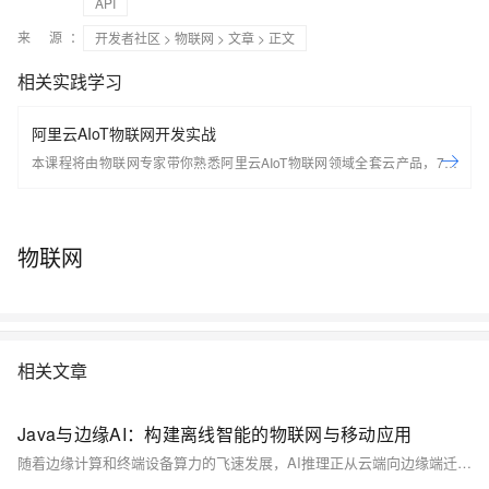
API
来 源：
开发者社区
>
物联网
>
文章
> 正文
相关实践学习
阿里云AIoT物联网开发实战
本课程将由物联网专家带你熟悉阿里云AIoT物联网领域全套云产品，7天
轻松搭建基于Arduino的端到端物联网场景应用。 开始学习前，请先开通
下方两个云产品，让学习更流畅： IoT物联网平台：
https://iot.console.aliyun.com/ LinkWAN物联网络管理平台：
物联网
https://linkwan.console.aliyun.com/service-open
相关文章
Java与边缘AI：构建离线智能的物联网与移动应用
随着边缘计算和终端设备算力的飞速发展，AI推理正从云端向边缘端迁移。本文深入探讨如何在资源受限的边缘设备上使用Java构建离线智能应用，涵盖从模型优化、推理加速到资源管理的全流程。我们将完整展示在Android设备、嵌入式系统和IoT网关中部署轻量级AI模型的技术方案，为构建真正实时、隐私安全的边缘智能应用提供完整实践指南。