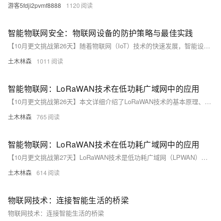
游客5fdji2pvmf8888
1120
智能物联网安全：物联网设备的防护策略与最佳实践
【10月更文挑战第26天】随着物联网（IoT）技术的快速发展，智能设备已广泛应用于智能家居、工业控制和智慧城市等领域。然而，设备数量的激增也带来了严重的安全问题，如黑客攻击、数据泄露和恶意控制，对个人隐私、企业运营和国家安全构成威胁。因此，加强物联网设备的安全防护至关重要。
土木林森
1011
智能物联网：LoRaWAN技术在低功耗广域网中的应用
【10月更文挑战第26天】本文详细介绍了LoRaWAN技术的基本原理、应用场景及实际应用示例。LoRaWAN是一种低功耗、长距离的网络层协议，适用于智能城市、农业、工业监控等领域。文章通过示例代码展示了如何使用LoRaWAN传输温湿度数据，并强调了其在物联网中的重要性和广阔前景。
土木林森
765
智能物联网：LoRaWAN技术在低功耗广域网中的应用
【10月更文挑战第27天】LoRaWAN技术是低功耗广域网（LPWAN）的重要代表，以其远距离通信、低功耗和低成本部署等优势，广泛应用于智能城市、农业监测和环境监测等领域。本文介绍LoRaWAN的工作原理及其实际应用，并提供示例代码展示如何使用LoRaWAN进行数据传输。
土木林森
614
物联网技术：连接智能生活的桥梁
物联网技术：连接智能生活的桥梁