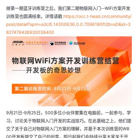
继第一期蓝牙训练营之后，我们第二期物联网入门--WiFi方案开发
训练营也圆满结束。详情请戳
https://occ.t-head.cn/community/
post/detail?spm=a2cl5.14300636.0.0.7096180ft2bvsD&id=3
827478426920038400
9月21日-9月25日，500多位小伙伴聚集在电脑前，一起参与、学
习、讨论关于物联网入门开发的实战技巧。在此基础之上，他们提
交了关于自己对物联网入门方案的理解，并基于本次训练营的W8
00开发板提交了自己的创意，即日起我们会陆续分享大家关于开