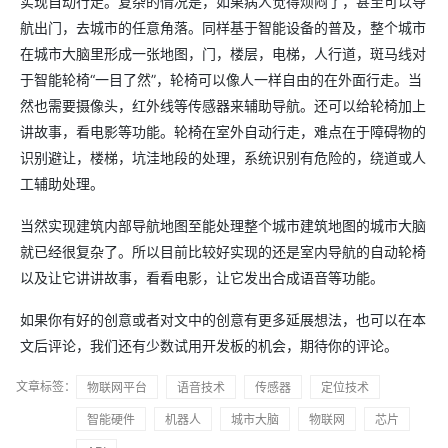
实现自动行走。复杂的情况是，如果病人觉得烦闷了，甚至可以导
航出门，去城市的任意角落。同样基于智能设备的普及，整个城市
在城市大脑里形成一张地图，门，楼层，电梯，人行道，斑马线对
于智能轮椅“一目了然”，轮椅可以像人一样自由的在外面行走。当
然也需要摄像头，红外线等传感器来辅助导航。还可以给轮椅加上
讲故事，看电影等功能。轮椅在室外自动行走，难点在于障碍物的
识别避让，楼梯，坑洼地段的处理，系统识别有危险的，绕道或人
工辅助处理。
当然实现建筑内部导航地图至能处理整个城市建筑地图的城市大脑
就已经很复杂了。所以目前比较好实现的还是室内导航的自动轮椅
以及让它讲讲故事，看看电影，让它发出合成语音等功能。
如果你有好的创意或者对文中的创意有更多延展想法，也可以在本
文后评论，我们还有少数试用开发板的机会，期待你的评论。
文章标签：
物联网平台
语音技术
传感器
定位技术
智能硬件
机器人
城市大脑
物联网
芯片