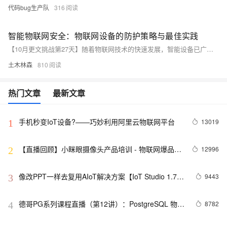
代码bug生产队
316
智能物联网安全：物联网设备的防护策略与最佳实践
【10月更文挑战第27天】随着物联网技术的快速发展，智能设备已广泛应用于生活和工业领域。然而，物联网设备的安全问题日益凸显，主要威胁包括中间人攻击、DDoS攻击和恶意软件植入。本文探讨了物联网设备的安全防护策略和最佳实践，包括设备认证和加密、定期更新、网络隔离以及安全标准的制定与实施，旨在确保设备安全和数据保护。
土木林森
810
热门文章
最新文章
手机秒变IoT设备?——巧妙利用阿里云物联网平台
13019
1
【直播回顾】小眯眼摄像头产品培训 - 物联网爆品推
12996
2
荐 - 88大促预告
像改PPT一样去复用AIoT解决方案【IoT Studio 1.7上
9443
3
线】
德哥PG系列课程直播（第12讲）：PostgreSQL 物联
8782
4
网最佳实践