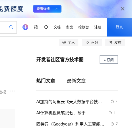
文档
备案
控制台
注册
登录
个人
积分
发布
验
作计划
器
AI 活动
专业服务
服务伙伴合作计划
开发者社区
加入我们
产品动态
服务平台百炼
阿里云 OPC 创新助力计划
开发者社区官方技术圈
一站式生成采购清单，支持单品或批量购买
+ 订阅
io：打造专属 AI 语音助手
S产品伙伴计划（繁花）
峰会
CS
造的大模型服务与应用开发平台
一句话生成原生可编辑精美 PPT 文稿
AI 生产力先锋
Al MaaS 服务伙伴赋能合作
域名
博文
Careers
至高可申请百万元
Qwen3.8-Max 模型上线
！
开启高性价比 AI 编程新体验
弹性可伸缩的云计算服务
Qwen-Audio-3.0-Realtime 端到端实时语音角色扮演
输入一句话想法, 轻松生成专业的 PPT
先锋实践拓展 AI 生产力的边界
Token 补贴，五大权
计划
海大会
伙伴信用分合作计划
商标
问答
社会招聘
热门文章
最新文章
益加速 OPC 成功
eek-V4-Pro
SS
一键部署幻兽帕鲁游戏服务器
飞天发布时刻
HOT
Open Search 向量检索版支
划
备案
电子书
校园招聘
pSeek-V4-Pro
视频创作，一键激活电商全链路生产力
稳定、安全、高性价比、高性能的云存储服务
一键购买专属联机服务器，轻松开启游戏
所见，即是所愿
持视频检索 Pipeline 功能
更多支持
版权
划
公司注册
镜像站
视频生成
语音识别与合成
专属 QwenPaw
漫剧工坊：一站式动画创作平台
AI 实训营
HOT
应用身份服务 (IDaaS)
AI加持的阿里云飞天大数据平台技术
4
合作伙伴培训与认证
划
上云迁移
站生成，高效打造优质广告素材
全接入的云上超级电脑
从聊天伙伴进化为能主动干活的本地数字员工
快速生产连贯的高质量长漫剧
从基础到进阶，Agent 创客手把手教你
OpenClaw 管理能力上线
揭秘
lScope
我要反馈
e-1.1-T2V
Qwen3-TTS-Flash
AI计算机视觉笔记七：基于
11
查询合作伙伴
n Alibaba Cloud ISV 合作
代维服务
建企业门户网站
10 分钟搭建微信、支付宝小程序
MaxCompute MaxFrame 提
mediapipe的虚拟鼠标控制
畅细腻的高质量视频
离线语音合成大模型，多语言方言自适应，低延迟高稳定
创新加速
ope
固特异（Goodyear）利用人工智能和
登录合作伙伴管理后台
我要建议
7
站，无忧落地极速上线
以可视化方式快速构建移动和 PC 门户网站
国内短信简单易用，安全可靠，秒级触达，全球覆盖200+国家和地区。
高效部署网站，快速应用到小程序
供自动弹性内存功能
物联网实现数字化转型的惊人方式