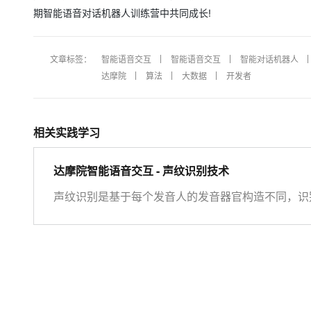
期智能语音对话机器人训练营中共同成长!
文章标签：
智能语音交互
智能语音交互
智能对话机器人
达摩院
算法
大数据
开发者
相关实践学习
达摩院智能语音交互 - 声纹识别技术
声纹识别是基于每个发音人的发音器官构造不同，识
声纹辨认：从说话人集合中判别出测试语音所属的说
是否由目标说话人所说，是二选一的问题（是或者不
用者重复指定的话语，通常包含与训练信息相同的文
对使用者发音内容和语言没有要求，受信道环境影响
型技术、系统架构及应用案例等。 讲师介绍： 郑