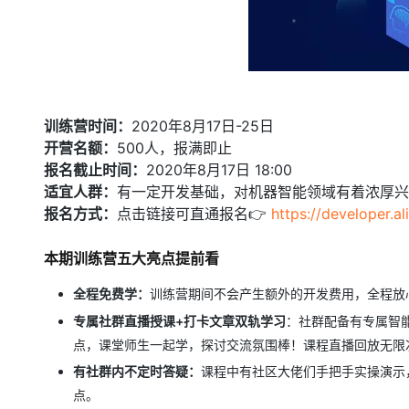
大模型解决方案
迁移与运维管理
快速部署 Dify，高效搭建 
专有云
10 分钟在聊天系统中增加
训练营时间：
2020年8月17日-25日
开营名额：
500人，报满即止
报名截止时间：
2020年8月17日 18:00
适宜人群：
有一定开发基础，对机器智能领域有着浓厚兴
报名方式：
点击链接可直通报名👉
https://developer.a
本期训练营五大亮点提前看
全程免费学：
训练营期间不会产生额外的开发费用，全程放
专属社群直播授课+打卡文章双轨学习
：社群配备有专属智
点，课堂师生一起学，探讨交流氛围棒！课程直播回放无限
有社群内不定时答疑：
课程中有社区大佬们手把手实操演示
点。