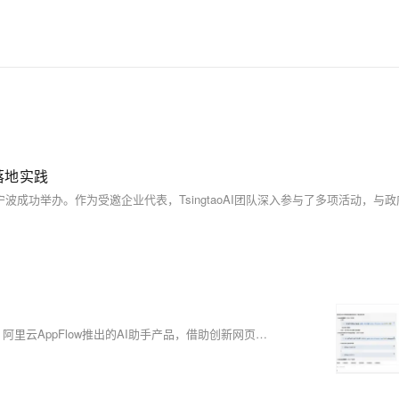
于推动端侧声纹与个性化技术的研究和大规模应
术落地实践
随着数字化转型加速，企业对高效智能交互解决方案的需求日益增长。阿里云AppFlow推出的AI助手产品，借助创新网页集成技术，助力企业打造专业数据库查询助手。本文详细介绍通过三步流程将AI助手转化为数据库交互工具的核心优势与操作指南，包括全场景适配、智能渲染引擎及零代码配置等三大技术突破。同时提供Web集成与企业微信集成方案，帮助企业实现便捷部署与安全管理，提升内外部用户体验。