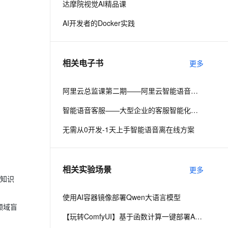
达摩院视觉AI精品课
AI开发者的Docker实践
息提取
与 AI 智能体进行实时音视频通话
从文本、图片、视频中提取结构化的属性信息
构建支持视频理解的 AI 音视频实时通话应用
t.diy 一步搞定创意建站
构建大模型应用的安全防护体系
相关电子书
更多
通过自然语言交互简化开发流程,全栈开发支持
通过阿里云安全产品对 AI 应用进行安全防护
阿里云总监课第二期——阿里云智能语音服务的开通与配置
智能语音客服——大型企业的客服智能化探索
无需从0开发-1天上手智能语音离在线方案
相关实验场景
更多
倍知识
使用AI容器镜像部署Qwen大语言模型
领域盲
【玩转ComfyUI】基于函数计算一键部署AI生图平台ComfyUI