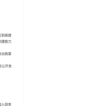
习到搭建
创建能力
发出极富
月让开发
加入到本