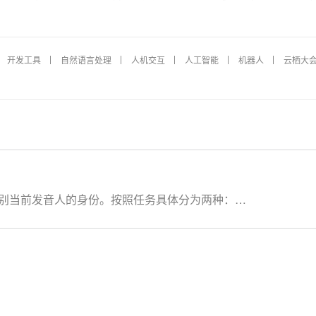
开发工具
自然语言处理
人机交互
人工智能
机器人
云栖大
别当前发音人的身份。按照任务具体分为两种：
话人，为多选一的问题 声纹确认：判断测试语音
是） 按照应用具体分为两种： 文本相关：要求使
本（精度较高，适合当前应用模式） 文本无关：
比较大，精度不高 本课程主要介绍声纹识别的原
斯奇，达摩院算法专家，毕业于美国哈佛大学，研究