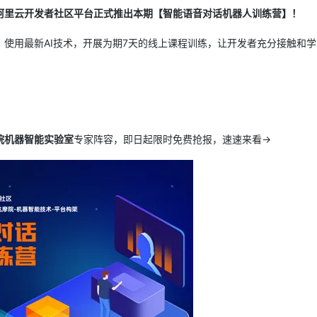
Deepseek-v4-pro
HappyHors
同享
万小智 AI 建站低至 15元/月
Qoder CN
AI 短剧/漫剧
云原生数据库 
快递物流查询
WordPress
阿里云开发者社区平台正式推出本期【智能语音对话机器人训练营】！
成为服务伙
高校合作
点，立即开启云上创新
覆盖公网/内网、递归/权威、移动APP等全场景解析服务
送.CN域名，送备案服务码
基于千问大模型等，支持代码智能生成、研发智能问答
AI助力短剧
态智能体模型
旗舰 MoE 大模型，百万上下文与顶尖推理能力
图生视频，流
Ubuntu
使用最新AI技术，开展为期7天的线上课程训练，让开发者充分接触和学
服务生态伙伴
云工开物
企业应用
Works
Night Plan 支持 Qwen 3.8-Max
云原生大数据计算服务 MaxCompute
AI 办公
容器服务 Kub
NEW
GLM-5.2
Wan2.7-T
Red Hat
30+ 款产品免费体验
Data Agent 驱动的一站式 Data+AI 开发治理平台
夜间 5 折，Qwen/Meoo/TokenPlan 客户专享
面向分析的企业级SaaS模式云数据仓库
AI智能应用
提供一站式管
科研合作
视觉 Coding、空间感知、多模态思考等全面升级
1M上下文，专为长程任务能力而生
ERP
堂（旗舰版）
SUSE
智能客服
CRM
防护产品
2个月
自动承接线索
建站小程序
OA 办公系统
AI 应用构建
大模型原生
院机器智能实验室
专家阵容，即日起限时免费抢报，速速来看→
力提升
财税管理
模板建站
Qoder
大模型服务平台百炼-应用模版
HOT
NEW
面向真实软件
个人版上线、团队版降价；千问3.8-Max首发发尝鲜
丰富多元化的应用模版和解决方案
400电话
定制建站
万有无界
大模型服务平台百炼-智能体
方案
广告营销
模板小程序
的模型效果
灵活可视化地构建企业级 Agent
定制小程序
秒悟
人工智能平台 PAI
APP 开发
云端极速 AI 
新一代 AI 视频生成模型，深度适配广告营销等场景
AI Native 的算法工程平台，一站式完成建模、训练、推理服务部署
建站系统