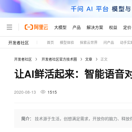
大模型
产品
解决方案
权益
定价
开发者社区
首页
模型体验
探索云世界
问产品
动手实
大模型
产品
解决方案
权益
定价
云市场
伙伴
服务
了解阿里云
精选产品
精选解决方案
普惠上云
产品定价
精选商城
成为销售伙伴
售前咨询
为什么选择阿里云
千问AI平台
开发者社区
开发者社区官方技术圈
文章
正文
了解云产品的定价详情
大模型服务平台百炼
千问办公，解锁你的工作
普惠上云 官方力荐
分销伙伴
在线服务
网站建设
什么是云计算
大
让AI鲜活起来：智能语音
大模型服务与应用平台
企业级Agent产品，直接
云服务器38元/年起，超
咨询伙伴
多端小程序
技术领先
云上成本管理
售后服务
轻量应用服务器
Agency Agents：拥
官方推荐返现计划
大模型
精选产品
精选解决方案
Salesforce 国际版订阅
稳定可靠
管理和优化成本
推荐新用户得奖励，单订单
销售伙伴合作计划
2020-08-13
1515
自助服务
友盟天域
安全合规
人工智能与机器学习
AI
文本生成
云数据库 RDS
HappyHorse 打造一
云工开物
无影生态合作计划
在线服务
观测云
分析师报告
高校专属算力普惠，学生认
计算
互联网应用开发
Qwen3.8-Max
HOT
Salesforce On Alibaba C
工单服务
Tuya 物联网平台阿里云
研究报告与白皮书
人工智能平台 PAI
快速拥有专属 OpenClaw
简介：
技术源于生活，创想满足需求，开放你的脑力、释放你
大模
Consulting Partner 合
大数据
容器
智能体时代全能旗舰模型
免费试用
短信专区
一站式AI开发、训练和推
蓝凌 OA
AI 大模型销售与服务生
现代化应用