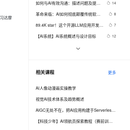
安全
我要投诉
e-1.1-I2V
Cosyvoice-V3-Flash
如何与AI有效沟通：描述问题及提示
14
PolarDB
上云场景组合购
Milvus 弹性伸缩功能新增节
伴
词技巧
漫剧创作，剧本、分镜、视频高效生成
100%兼容MySQL、PostgreSQL，兼容Oracle，支持集中和分布式
覆盖90%+业务场景，专享组合折扣价
点支持范围
畅自然，细节丰富
高表现力语音合成大模型，语音克隆听感自然
VPN
革命来临：AI如何彻底颠覆传统软件
8
习达摩
开发的每一个环节
ernetes 版 ACK
云聚AI 严选权益
AI 原生数据库服务发布
SSL 证书
89.4K star！这个开源LLM应用开发平
2V
Fun-ASR
7
，一键激活高效办公新体验
理容器应用的 K8s 服务
精选AI产品，从模型到应用全链提效
Agent 数据网关
台，让你轻松构建AI工作流！
文戏情感细腻自然，动作戏激烈拳拳到肉，实现更强表演能力
支持中英文自由切换，具备更强的噪声鲁棒性
堡垒机
【AI系统】AI系统概述与设计目标
12
AI 用量加速计划
云原生数据库 PolarDB
防火墙
、识别商机，让客服更高效、服务更出色。
新老同享，达量后返
Agentic Database 发布
CVPR 2022 | 高质量捕捉人物动作，
5
网易互娱AI Lab提出高效视频动捕技
主机安全
应用
AAAI,ICML,CVPR,NeurIPS...31篇国
6
术
际七大AI顶会2021年度Best Papers 
千问办公
NEW
视觉AI五天训练营教程 Day 1
2
AI 应用及服务市场
相关课程
一文回顾（1）
更多
的智能体编程平台
一站式AI生产力平台
AI 应用
伶鹊
AI人像动漫画实操教学
企业级人与Agent协作平台，接入和调度多个数字员工
智能客服平台，对话机器人、对话分析、智能外呼
大模型
视觉AI技术体系及趋势概述
大模型服务平台百炼 - 全妙
自然语言处理
AIGC无处不在，把AI应用构建于Serverless之上
应用创作平台
多模态内容创作工具，已接入 DeepSeek
数据标注
【科技少年】AI领航员探索教程（赛前训练）
机器学习