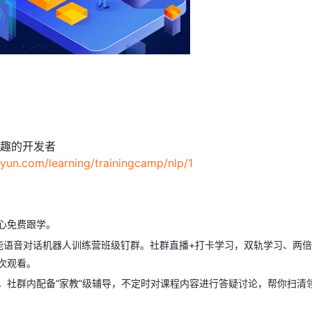
AI 应用
10分钟微调：让0.6B模型媲美235B模
多模态数据信
型
依托云原生高可用架构,实现Dify私有化部署
用1%尺寸在特定领域达到大模型90%以上效果
一个 AI 助手
超强辅助，Bol
即刻拥有 DeepSeek-R1 满血版
在企业官网、通讯软件中为客户提供 AI 客服
多种方案随心选，轻松解锁专属 DeepSeek
趣的开发者
liyun.com/learning/trainingcamp/nlp/1
心免费跟学。
能语音对话机器人训练营班级钉群。社群直播+打卡学习，双轨学习、两
次观看。
，社群内配备“家教”级辅导，不定时对课程内容进行答疑讨论，帮你扫清