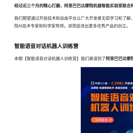
存储
天池大赛
Qwen3.7-Plus
云解析DNS
解决方案免费试用 新老
电子合同
经过近三个月的精心打磨，阿里巴巴达摩院机器智能实验室联合
最高领取价值200元试用
能看、能想、能动手的多模
安全
网络与CDN
AI 算法大赛
畅捷通
我们期望通过开放技术和自由平台让广大开发者无偿学习和了解、
大数据开发治理平台 Data
AI 产品 免费试用
网络
安全
云开发大赛
Qwen3-VL-Plus
院AI技术专家和科学家导师。进而促进出更多优秀产品的创立。
Tableau 订阅
1亿+ 大模型 tokens 和 
可观测
入门学习赛
中间件
AI空中课堂在线直播课
云防火墙
140+云产品 免费试用
智能语音对话机器人训练营
上云与迁云
云原生的云上边界网络安全
产品新客免费试用，最长1
数据库
生态解决方案
大模型服务
本期【智能语音对话机器人训练营】我们邀请到了
企业出海
阿里巴巴达摩
大模型ACA认证体验
大数据计算
助力企业全员 AI 认知与能
行业生态解决方案
千问AI平台-Token Plan
政企业务
媒体服务
开发者生态解决方案
企业服务与云通信
千问AI平台-模型体验
AI 开发和 AI 应用解决
在线体验全尺寸、多种模态
域名与网站
Happy 系列大模型
终端用户计算
Serverless
开发工具