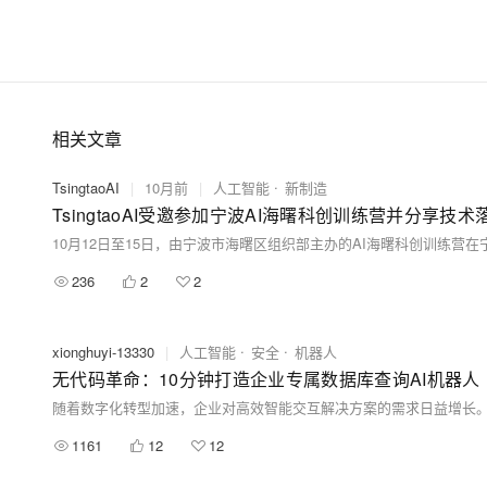
方向包括声纹识别、性别、年龄、语种识别等。致力
用。
相关文章
TsingtaoAI
|
10月前
|
人工智能
新制造
TsingtaoAI受邀参加宁波AI海曙科创训练营并分享技
236
2
2
xionghuyi-13330
|
人工智能
安全
机器人
无代码革命：10分钟打造企业专属数据库查询AI机器人
1161
12
12