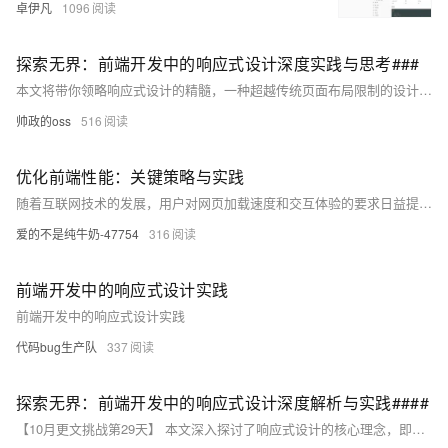
卓伊凡
1096
探索无界：前端开发中的响应式设计深度实践与思考###
本文将带你领略响应式设计的精髓，一种超越传统页面布局限制的设计策略，它要求开发者以灵活多变的思维，打造能够无缝适应各种设备与屏幕尺寸的Web体验。通过深入浅出的讲解、实际案例分析以及技术实现细节的探讨，本文目的是激发读者对于响应式设计深层次的理解与兴趣，鼓励在实际应用中不断创新与优化。 ###
帅政的oss
516
优化前端性能：关键策略与实践
随着互联网技术的发展，用户对网页加载速度和交互体验的要求日益提高，前端性能优化成为提升用户体验和网站竞争力的关键。本文探讨了前端性能优化的重要性和七大关键策略，包括压缩资源文件、利用浏览器缓存、减少HTTP请求、异步加载、使用CDN、优化CSS和JavaScript执行及第三方脚本优化，并提供了实践案例，帮助开发者构建更快、更高效的网站。
爱的不是纯牛奶-47754
316
前端开发中的响应式设计实践
前端开发中的响应式设计实践
代码bug生产队
337
探索无界：前端开发中的响应式设计深度解析与实践####
【10月更文挑战第29天】 本文深入探讨了响应式设计的核心理念，即通过灵活的布局、媒体查询及弹性图片等技术手段，使网站能够在不同设备上提供一致且优质的用户体验。不同于传统摘要概述，本文将以一次具体项目实践为引，逐步剖析响应式设计的关键技术点，分享实战经验与避坑指南，旨在为前端开发者提供一套实用的响应式设计方法论。 ####