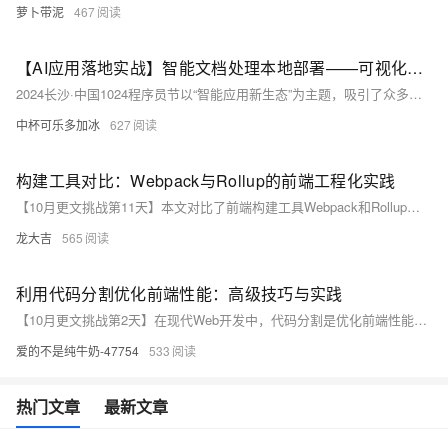
萝卜带泥
467
【AI应用落地实战】智能文档处理本地部署——可视化文档解析前端TextIn ParseX实践
2024长沙·中国1024程序员节以“智能应用新生态”为主题，吸引了众多技术大咖。合合信息展示了“智能文档处理百宝箱”的三大工具：可视化文档解析前端TextIn ParseX、向量化acge-embedding模型和文档解析测评工具markdown_tester，助力智能文档处理与知识管理。
中杯可乐多加冰
627
构建工具对比：Webpack与Rollup的前端工程化实践
【10月更文挑战第11天】本文对比了前端构建工具Webpack和Rollup，探讨了它们在模块打包、资源配置、构建速度等方面的异同。通过具体示例，展示了两者的基本配置和使用方法，帮助开发者根据项目需求选择合适的工具。
龙大吉
565
利用代码分割优化前端性能：高级技巧与实践
【10月更文挑战第2天】在现代Web开发中，代码分割是优化前端性能的关键技术，可显著减少页面加载时间。本文详细探讨了代码分割的基本原理及其实现方法，包括自动与手动分割、预加载与预取、动态导入及按需加载CSS等高级技巧，旨在帮助开发者提升Web应用性能，改善用户体验。
爱的不是纯牛奶-47754
533
热门文章
最新文章