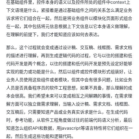
在基础组件里，控件本身的语义以及控件所处的组件中context上
下文语境是什么，紧接着是通过基础组件之间的关系怎么满足业务
诉求将它们组合在一起，然后是将业务组件以模块化页面形式组合
在一起，其中包括将元信息根据上下文信息以它本身语义做理解，
在理解的前提下，我们才能知道应该如何去表达。
那么，这个过程就会变成通过设计稿、交互稿、线框图、需求文档
的描述进行理解，再到生成逻辑代码的过程，它与以往的搭建和低
代码开发是两个概念，以往的搭建和低代码开发是预先设定好能够
实现的能力或功能是什么，然后以组件或控件模块形式组装好，让
业务人员使用这些组件或者模块，但其中会有很多问题，比如业务
人员是否具备程序员的软件工程思想，如果不具备，那么理解的成
本会很高。我们希望未来可以变成相互之间解耦的事情，在需求理
解方面可以独立做需求理解，当输入设计稿、需求文档、线框图、
交互稿后，只需要知道产品或业务真实诉求是什么，在生成代码
时，参考功能，从软件工程角度做过往的前端代码语义分析，最后
知道怎么组织API和数据，用javascript等语言特性将它们组织在一
起，然后生成这些功能和逻辑代码。