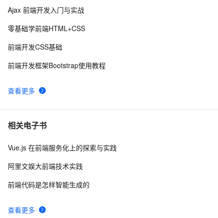
9
Ajax 前端开发入门与实战
前后端分离，如何在前端项目中动态插入后端API基地
3
10
零基础学前端HTML+CSS
址？（in docker）
前端开发CSS基础
前端开发框架Bootstrap使用教程
查看更多
相关电子书
Vue.js 在前端服务化上的探索与实践
阿里文娱大前端技术实践
前端代码是怎样智能生成的
查看更多