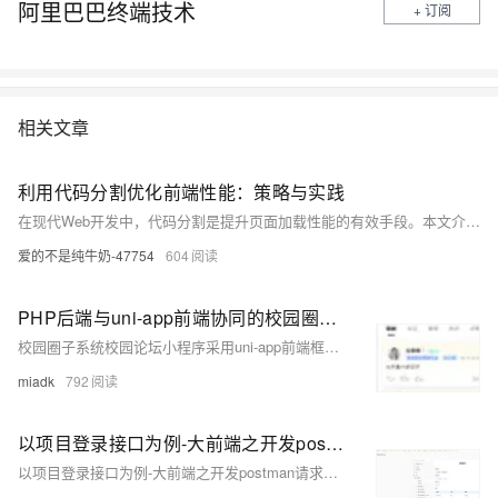
阿里巴巴终端技术
+ 订阅
相关文章
利用代码分割优化前端性能：策略与实践
在现代Web开发中，代码分割是提升页面加载性能的有效手段。本文介绍代码分割的概念、重要性及其实现策略，包括动态导入、路由分割等方法，并探讨在React、Vue、Angular等前端框架中的具体应用。
爱的不是纯牛奶-47754
604
PHP后端与uni-app前端协同的校园圈子系统：校园社交场景的跨端开发实践
校园圈子系统校园论坛小程序采用uni-app前端框架，支持多端运行，结合PHP后端（如ThinkPHP/Laravel），实现用户认证、社交关系管理、动态发布与实时聊天功能。前端通过组件化开发和uni.request与后端交互，后端提供RESTful API处理业务逻辑并存储数据于MySQL。同时引入Redis缓存热点数据，RabbitMQ处理异步任务，优化系统性能。核心功能包括JWT身份验证、好友系统、WebSocket实时聊天及活动管理，确保高效稳定的用户体验。
miadk
792
以项目登录接口为例-大前端之开发postman请求接口带token的请求测试-前端开发必学之一-如果要学会联调接口而不是纯写静态前端页面-这个是必学-本文以优雅草蜻蜓Q系统API为实践来演示我们如何带token请求接口-优雅草卓伊凡
以项目登录接口为例-大前端之开发postman请求接口带token的请求测试-前端开发必学之一-如果要学会联调接口而不是纯写静态前端页面-这个是必学-本文以优雅草蜻蜓Q系统API为实践来演示我们如何带token请求接口-优雅草卓伊凡