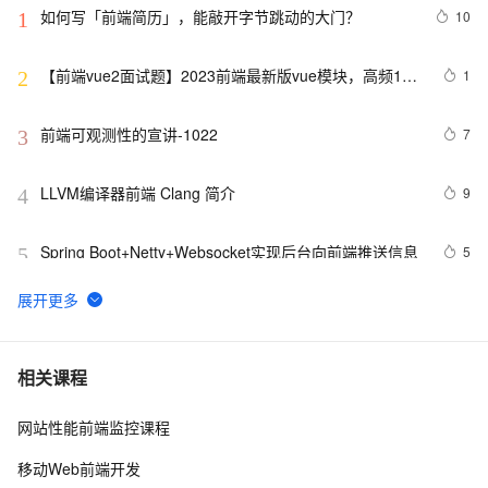
如何写「前端简历」，能敲开字节跳动的大门？
10
1
【前端vue2面试题】2023前端最新版vue模块，高频17
1
2
问(上)
前端可观测性的宣讲-1022
7
3
LLVM编译器前端 Clang 简介
9
4
Spring Boot+Netty+Websocket实现后台向前端推送信息
5
5
2022 前端包管理方案-pnpm 和 corepack
2
6
《智能前端技术与实践》——第 2 章 前端开发基础 ——
6
7
相关课程
2.2 HTML基础——2.2.1    HTML 文档基本结构（中）
网站性能前端监控课程
而桌面app向来是web前端开发开发人员下意识的避开方
2
8
移动Web前端开发
前端组件之Bootstrap与Ant design of Vue
8