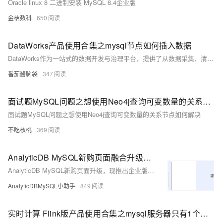
Oracle linux 8 二进制安装 MySQL 8.4企业版
金桔数科
650
DataWorks产品使用合集之mysql节点如何插入数据
DataWorks作为一站式的数据开发与治理平台，提供了从数据采集、清洗、开发、调度、服务化、质量监控到安全管理的全套解决方案，帮助企业构建高效、规范、安全的大数据处理体系。以下是对DataWorks产品使用合集的概述，涵盖数据处理的各个环节。
番茄酱脑袋
347
面试题MySQL问题之想使用Neo4j查询可变数量的关系节点如何解决
面试题MySQL问题之想使用Neo4j查询可变数量的关系节点如何解决
不吃核桃
369
AnalyticDB MySQL新购页面融合升级，提供企业版购买选项
AnalyticDB MySQL新购页面升级，现推出企业版和基础版，不再区分湖仓版和数仓版。企业版（集群模式）和基础版（单机模式）融合了弹性模式和预留模式的功能，提供资源隔离、弹性扩展及高性能查询，适合开发测试和生产环境，而基础版适用于小规模测试，不推荐用于生产环境。
AnalyticDBMySQL小助手
849
实时计算 Flink版产品使用合集之mysql服务器只有1个节点，怎么改mysqlserver-id