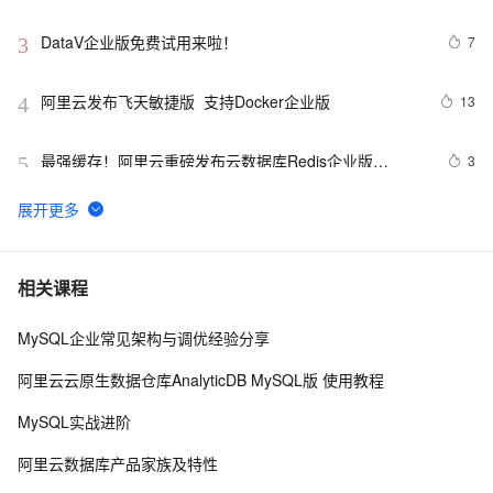
DataV企业版免费试用来啦！
7
3
阿里云发布飞天敏捷版  支持Docker企业版
13
4
最强缓存！阿里云重磅发布云数据库Redis企业版
3
5
（Tair）系列及专属主机组服务
windows10企业版2016长期服务版激活
8
6
Apipost免费版、企业版和私有化部署详解
19
7
相关课程
MySQL企业常见架构与调优经验分享
确保数据零丢失!阿里云数据库RDS for MySQL 三节点企
6
8
业版正式商用
阿里云云原生数据仓库AnalyticDB MySQL版 使用教程
阿里云飞天企业版PaaS平台通过等保四级能力评估
7
9
MySQL实战进阶
Neo4j 企业版和系统运维系统监控
4
10
阿里云数据库产品家族及特性