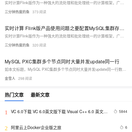
实时计算Flink版作为一种强大的流处理和批处理统一的计算框架，广泛应用于各种需要实时数据处理和分析的场景。实时计算Flink版通常结合SQL接口、DataStreamAPI、以及与上下游数据源和存储系统的丰富连接器，提供了一套全面的解决方案，以应对各种实时计算需求。其低延迟、高吞吐、容错性强的特点，使其成为众多企业和组织实时数据处理首选的技术平台。以下是实时计算Flink版的一些典型使用合集。
三分钟热度的鱼
373
实时计算 Flink版产品使用问题之要配置MySQL集群存储节点，该如何配置
实时计算Flink版作为一种强大的流处理和批处理统一的计算框架，广泛应用于各种需要实时数据处理和分析的场景。实时计算Flink版通常结合SQL接口、DataStream API、以及与上下游数据源和存储系统的丰富连接器，提供了一套全面的解决方案，以应对各种实时计算需求。其低延迟、高吞吐、容错性强的特点，使其成为众多企业和组织实时数据处理首选的技术平台。以下是实时计算Flink版的一些典型使用合集。
三分钟热度的鱼
320
MySQL PXC集群多个节点同时大量并发update同一行
如本文标题，MySQL PXC集群多个节点同时大量并发update同一行数据，会怎样？ 为此，本人做了一个测试，来验证到底会怎样！
金雪人
298
热门文章
最新文章
VC 6.0下载 VC 6.0英文版下载 Visual C++ 6.0 英文企
5844
1
业版 集成SP6完美版（最新更新地址，百度网盘）
阿里云上Docker企业版之旅
6
2