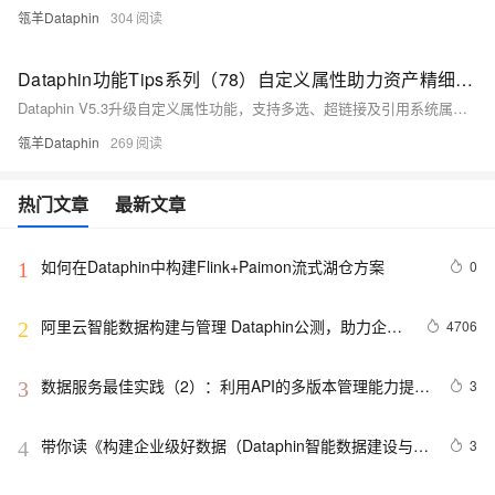
瓴羊Dataphin
304
Dataphin功能Tips系列（78）自定义属性助力资产精细化管理
Dataphin V5.3升级自定义属性功能，支持多选、超链接及引用系统属性，实现资产“归口部门”与组织架构同步、指标看板一键跳转等场景，提升资产配置灵活性与管理效率。
瓴羊Dataphin
269
热门文章
最新文章
如何在Dataphin中构建Flink+Paimon流式湖仓方案
0
1
阿里云智能数据构建与管理 Dataphin公测，助力企业
4706
2
数据中台建设
数据服务最佳实践（2）：利用API的多版本管理能力提升
3
3
API管理效率【Dataphin V3.11】
带你读《构建企业级好数据（Dataphin智能数据建设与治
3
4
理白皮书）》——（二）研发：集成、建模、发布、运维