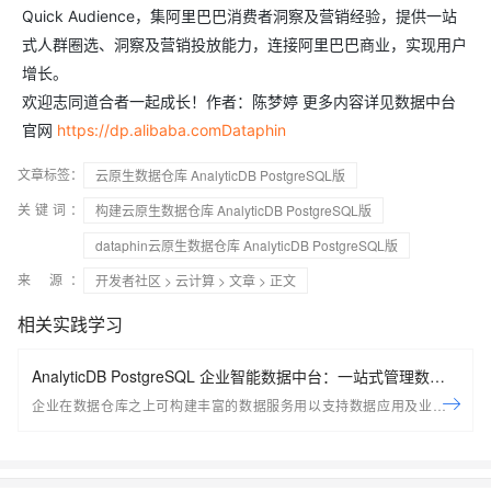
Quick Audience，集阿里巴巴消费者洞察及营销经验，提供一站
式人群圈选、洞察及营销投放能力，连接阿里巴巴商业，实现用户
增长。
欢迎志同道合者一起成长！作者：陈梦婷 更多内容详见数据中台
官网
https://dp.alibaba.comDataphin
文章标签：
云原生数据仓库 AnalyticDB PostgreSQL版
关键词：
构建云原生数据仓库 AnalyticDB PostgreSQL版
dataphin云原生数据仓库 AnalyticDB PostgreSQL版
来 源：
开发者社区
>
云计算
>
文章
> 正文
相关实践学习
AnalyticDB PostgreSQL 企业智能数据中台：一站式管理数据
服务资产
企业在数据仓库之上可构建丰富的数据服务用以支持数据应用及业务场
景；ADB PG推出全新企业智能数据平台，用以帮助用户一站式的管理企
业数据服务资产，包括创建， 管理，探索， 监控等； 助力企业在现有平
台之上快速构建起数据服务资产体系