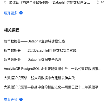
（2）
带你读《构建企业级好数据（Dataphin智能数据建设与
10
5
治理白皮书）》——1. 用中台方法论构建与治理企业级
好数据概览
Dataphin V3.14 版本升级｜研发平台更易用，治理能力
9
6
更完备，企业级适配更灵活
Dataphin（智能数据建设与治理）V3.13版本升级速览
5
7
相关课程
瓴羊数据荟——Dataphin主题域建模实践
智能数据建设与治理 Dataphin：阿里云的一站式数据治
10
8
理利器
瓴羊数据荟——结合Dataphin的HR数据安全实践
带你读《构建企业级好数据（Dataphin智能数据建设与治
4
9
瓴羊数据荟——Dataphin数据安全治理
理白皮书）》——（二）研发：集成、建模、发布、运维
（1）
Dataphin核心功能（五）资源治理：每年节约数亿元，数
3
10
AnalyticDB PostgreSQL 企业智能数据中台：一站式管理数据服务资产
据中台资源治理怎么做的？
大数据知识图谱—钱大妈数据中台建设最佳实践
大数据知识图谱—数据中台的智能进化—阿里巴巴十二年数据平台发展历程
查看更多