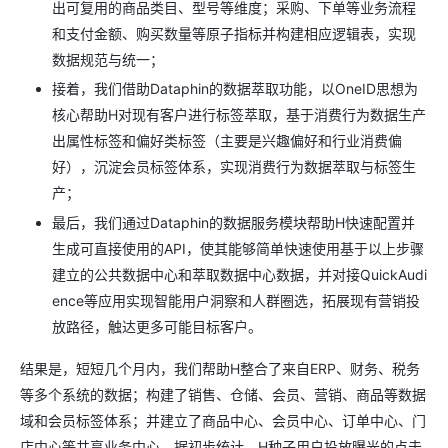
出可复用的商品类目、型号等维度；采购、下单等业务流程
和支付金额、购买数量等原子指标并构建相应逻辑表，实现
数据规范与统一；
接着，我们借助Dataphin的数据萃取功能，以OneID思想为
核心帮助H对现有客户进行标签萃取，基于消费行为数据生产
出属性标签和偏好类标签（主要是兴趣偏好和行业消费偏
好），沉淀会员标签体系，实现消费行为数据萃取与标签生
产；
最后，我们通过Dataphin的数据服务模块帮助H快速配置并
生成可直接使用的API，使其能够简单快速使用基于以上步骤
建立的公共数据中心和萃取数据中心数据，并对接QuickAudi
ence等应用实现智能用户洞察和人群圈选，拓展现有营销投
放路径，触达更多可能目标客户。
结果是，短短几个月内，我们帮助H整合了来自ERP、财务、税务
等多个系统的数据；构建了销售、仓储、会员、营销、商品等数据
域和会员标签体系；并建立了商品中心、会员中心、订单中心、门
店中心等共享业务中心。据初步统计，H种子用户投放曝光的点击