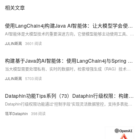
相关文章
使用LangChain4j构建Java AI智能体：让大模型学会使用工具
AI智能体是大模型技术的重要演进方向，它使模型能够主动使用工具、与环境交互，以完成复杂任务。本文详细介绍如何在Java应用中，借助LangChain4j框架构建一个具备工具使用能力的AI智能体。我们将创建一个能够进行数学计算和实时信息查询的智能体，涵盖工具定义、智能体组装、记忆管理以及Spring Boot集成等关键步骤，并展示如何通过简单的对话界面与智能体交互。
JJLIN距离
3601
构建基于Java的AI智能体：使用LangChain4j与Spring AI实现RAG应用
当大模型需要处理私有、实时的数据时，检索增强生成（RAG）技术成为了核心解决方案。本文深入探讨如何在Java生态中构建具备RAG能力的AI智能体。我们将介绍新兴的Spring AI项目与成熟的LangChain4j框架，详细演示如何从零开始构建一个能够查询私有知识库的智能问答系统。内容涵盖文档加载与分块、向量数据库集成、语义检索以及与大模型的最终合成，并提供完整的代码实现，为Java开发者开启构建复杂AI智能体的大门。
JJLIN距离
5703
Dataphin功能Tips系列（73）Dataphin行级权限：构建灵活高效的权限管理体系
Dataphin行级权限功能通过“控制字段”实现灵活数据管控，支持多表批量绑定与动态授权，有效降低权限管理复杂度，提升数据安全性与管理效率。
瓴羊Dataphin
398