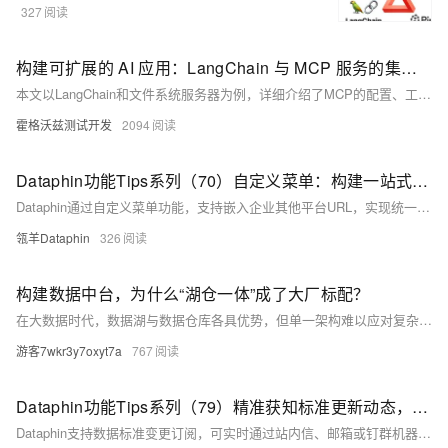
327
构建可扩展的 AI 应用：LangChain 与 MCP 服务的集成模式
本文以LangChain和文件系统服务器为例，详细介绍了MCP的配置、工具创建及调用流程，展现了其“即插即用”的模块化优势，为构建复杂AI应用提供了强大支持。
霍格沃兹测试开发
2094
Dataphin功能Tips系列（70）自定义菜单：构建一站式数据管理平台
Dataphin通过自定义菜单功能，支持嵌入企业其他平台URL，实现统一的数据开发与管理平台，提升团队协作效率。
瓴羊Dataphin
326
构建数据中台，为什么“湖仓一体”成了大厂标配？
在大数据时代，数据湖与数据仓库各具优势，但单一架构难以应对复杂业务需求。湖仓一体通过融合数据湖的灵活性与数据仓的规范性，实现数据分层治理、统一调度，既能承载海量多源数据，又能支撑高效分析决策，成为企业构建数据中台、推动智能化转型的关键路径。
游客7wkr3y7oxyt7a
767
Dataphin功能Tips系列（79）精准获知标准更新动态，协同治理更高效
Dataphin支持数据标准变更订阅，可实时通过站内信、邮箱或钉群机器人通知相关人员，确保业务及时响应。用户可通过标准列表、个人中心等入口批量订阅，变更消息包含状态、版本及跳转链接，便于快速查看与处理。