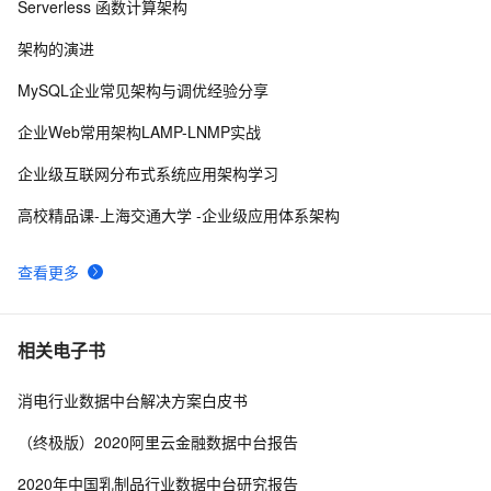
Serverless 函数计算架构
数据中台（02）- 数据中台能力与应用场景
4
8
架构的演进
推荐｜ AllData数据中台开源项目
4
9
MySQL企业常见架构与调优经验分享
LeetCode 169 Majority Element（主要元素）（vector、
4
10
企业Web常用架构LAMP-LNMP实战
map）
企业级互联网分布式系统应用架构学习
高校精品课-上海交通大学 -企业级应用体系架构
查看更多
相关电子书
消电行业数据中台解决方案白皮书
（终极版）2020阿里云金融数据中台报告
2020年中国乳制品行业数据中台研究报告