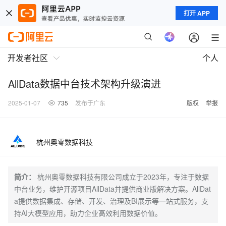
打开 APP
开发者社区
个人
AllData数据中台技术架构升级演进
2025-01-07
735
发布于广东
版权
举报
杭州奥零数据科技
简介：
杭州奥零数据科技有限公司成立于2023年，专注于数据
中台业务，维护开源项目AllData并提供商业版解决方案。AllDat
a提供数据集成、存储、开发、治理及BI展示等一站式服务，支
持AI大模型应用，助力企业高效利用数据价值。