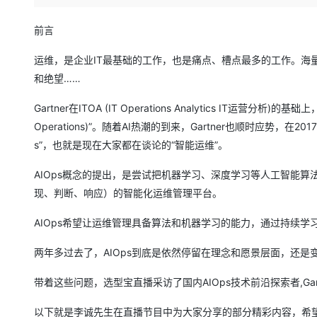
存储
天池大赛
Qwen3.7-Plus
云解析DNS
解决方案免费试用 新老
电子合同
最高领取价值200元试用
能看、能想、能动手的多模
安全
网络与CDN
前言
AI 算法大赛
畅捷通
大数据开发治理平台 Data
AI 产品 免费试用
网络
安全
云开发大赛
运维，是企业IT最基础的工作，也是痛点、槽点最多的工作。海
Qwen3-VL-Plus
Tableau 订阅
1亿+ 大模型 tokens 和 
和绝望……
可观测
入门学习赛
中间件
AI空中课堂在线直播课
云防火墙
140+云产品 免费试用
Gartner在ITOA (IT Operations Analytics IT运营分析
上云与迁云
云原生的云上边界网络安全
产品新客免费试用，最长1
数据库
Operations)”。随着AI热潮的到来，Gartner也顺时应势，在2017年的一份
生态解决方案
大模型服务
企业出海
大模型ACA认证体验
大数据计算
s”，也就是现在大家都在谈论的“智能运维”。
助力企业全员 AI 认知与能
行业生态解决方案
千问AI平台-Token Plan
政企业务
媒体服务
AIOps概念的提出，是尝试把机器学习、深度学习等人工智能算
开发者生态解决方案
现、判断、响应）的智能化运维管理平台。
企业服务与云通信
千问AI平台-模型体验
AI 开发和 AI 应用解决
AIOps希望让运维管理具备算法和机器学习的能力，通过持续
在线体验全尺寸、多种模态
域名与网站
两年多过去了，AIOps到底是依然停留在理念和愿景层面，还是
Happy 系列大模型
终端用户计算
带着这些问题，选型宝直播采访了国内AIOps技术前沿探索者,Gartne
Serverless
以下就是李诚先生在直播节目中为大家分享的部分精彩内容，希
开发工具