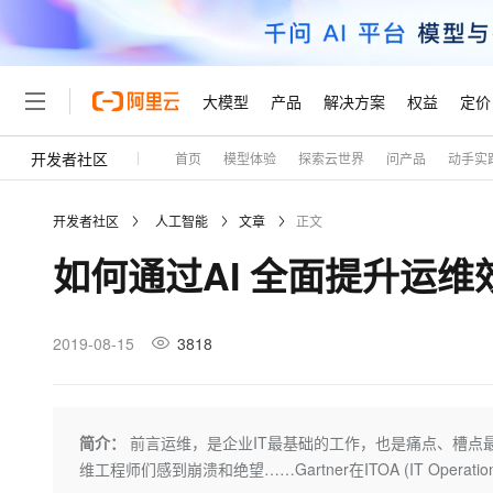
大模型
产品
解决方案
权益
定价
开发者社区
首页
模型体验
探索云世界
问产品
动手实
大模型
产品
解决方案
权益
定价
云市场
伙伴
服务
了解阿里云
精选产品
精选解决方案
普惠上云
产品定价
精选商城
成为销售伙伴
售前咨询
为什么选择阿里云
千问AI平台
开发者社区
人工智能
文章
正文
了解云产品的定价详情
大模型服务平台百炼
睿译宝，AI翻译排版一
普惠上云 官方力荐
分销伙伴
在线服务
网站建设
什么是云计算
大
如何通过AI 全面提升运维
大模型服务与应用平台
上传文档即自动完成翻译和
云服务器38元/年起，超
咨询伙伴
多端小程序
技术领先
云上成本管理
售后服务
轻量应用服务器
GLM-5.2：长任务时代
官方推荐返现计划
大模型
精选产品
精选解决方案
Salesforce 国际版订阅
稳定可靠
管理和优化成本
推荐新用户得奖励，单订单
销售伙伴合作计划
2019-08-15
3818
自助服务
友盟天域
安全合规
人工智能与机器学习
AI
文本生成
云数据库 RDS
Hermes Agent，打造
云工开物
无影生态合作计划
在线服务
观测云
分析师报告
自主进化，持久记忆，越用
高校专属算力普惠，学生认
计算
互联网应用开发
Qwen3.8-Max
HOT
Salesforce On Alibaba C
工单服务
Tuya 物联网平台阿里云
研究报告与白皮书
人工智能平台 PAI
快速拥有专属 OpenClaw
简介：
前言运维，是企业IT最基础的工作，也是痛点、槽点
大模
Consulting Partner 合
大数据
容器
智能体时代全能旗舰模型
免费试用
短信专区
一站式AI开发、训练和推
维工程师们感到崩溃和绝望……Gartner在ITOA (IT Operatio
蓝凌 OA
AI 大模型销售与服务生
现代化应用