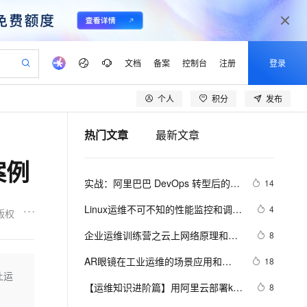
文档
备案
控制台
注册
登录
个人
积分
发布
验
作计划
器
AI 活动
专业服务
服务伙伴合作计划
开发者社区
加入我们
产品动态
服务平台百炼
阿里云 OPC 创新助力计划
热门文章
最新文章
一站式生成采购清单，支持单品或批量购买
可编辑精美 PPT 文稿
S产品伙伴计划（繁花）
峰会
CS
造的大模型服务与应用开发平台
Agency Agents：拥有专属领域专家
AI 生产力先锋
Al MaaS 服务伙伴赋能合作
域名
博文
Careers
PolarDB Agentic Database
至高可申请百万元
案例
 轻松生成专业的 PPT
开启高性价比 AI 编程新体验
弹性可伸缩的云计算服务
先锋实践拓展 AI 生产力的边界
发布
多领域专家智能体,一键组建 AI 虚拟交付团队
Token 补贴，五大权
计划
海大会
伙伴信用分合作计划
商标
问答
社会招聘
实战：阿里巴巴 DevOps 转型后的运
14
益加速 OPC 成功
帕鲁游戏服务器
SS
HappyHorse 打造一站式影视创作平台
飞天发布时刻
HOT
秒悟 Meoo CLI 支持一键部
划
备案
电子书
校园招聘
维平台建设
联机服务器，轻松开启游戏
视频创作，一键激活电商全链路生产力
稳定、安全、高性价比、高性能的云存储服务
所见，即是所愿
署项目至阿里云账号
可视化编排打通从文字构思到成片全链路闭环
更多支持
Linux运维不可不知的性能监控和调试
4
版权
划
公司注册
镜像站
视频生成
语音识别与合成
工具
 智能体与工作流应用
漫剧工坊：一站式动画创作平台
AI 实训营
Flink OSS 支持
企业运维训练营之云上网络原理和实
8
合作伙伴培训与认证
划
上云迁移
站生成，高效打造优质广告素材
全接入的云上超级电脑
通过阿里云百炼高效搭建AI应用,助力高效开发
快速生产连贯的高质量长漫剧
从基础到进阶，Agent 创客手把手教你
AssumeRole 角色自定义
战（第2期），助力从业者在云上网络
lScope
我要反馈
e-1.1-T2V
Qwen3-TTS-Flash
AR眼镜在工业运维的场景应用和方
18
查询合作伙伴
技术浪潮中站稳脚跟！
n Alibaba Cloud ISV 合作
代维服务
建企业门户网站
10 分钟搭建微信、支付宝小程序
让运
百炼 Qwen3.7-Flash 系列模
案说明
畅细腻的高质量视频
离线语音合成大模型，多语言方言自适应，低延迟高稳定
创新加速
【运维知识进阶篇】用阿里云部署kod
ope
登录合作伙伴管理后台
8
我要建议
站，无忧落地极速上线
以可视化方式快速构建移动和 PC 门户网站
国内短信简单易用，安全可靠，秒级触达，全球覆盖200+国家和地区。
高效部署网站，快速应用到小程序
型发布
可道云网盘（配置