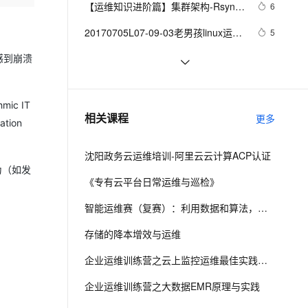
安全
【运维知识进阶篇】集群架构-Rsync
我要投诉
e-1.1-I2V
Cosyvoice-V3-Flash
6
PolarDB
上云场景组合购
Redis+MySQL+NAS+OSS）（二）
伴
Qoder CN V1.7.0 发布
服务详解
漫剧创作，剧本、分镜、视频高效生成
100%兼容MySQL、PostgreSQL，兼容Oracle，支持集中和分布式
覆盖90%+业务场景，专享组合折扣价
畅自然，细节丰富
高表现力语音合成大模型，语音克隆听感自然
VPN
20170705L07-09-03老男孩linux运维
5
实战培训-Sersync实时同步软件实战
ernetes 版 ACK
云聚AI 严选权益
云安全中心 AI BAS 智能自动
SSL 证书
技术应用：Nginx运维优化最佳实践
感到崩溃
14
2V
Fun-ASR
应用指南-2
，一键激活高效办公新体验
理容器应用的 K8s 服务
精选AI产品，从模型到应用全链提效
化模拟渗透攻击产品发布
（二）
文戏情感细腻自然，动作戏激烈拳拳到肉，实现更强表演能力
支持中英文自由切换，具备更强的噪声鲁棒性
堡垒机
精彩演绎shell脚本  | 《运维周刊》
5
AI 用量加速计划
DataWorks ChatBI 会话支持
（02期）
ic IT
防火墙
、识别商机，让客服更高效、服务更出色。
安全运维：入侵检测与防御实战指南
新老同享，达量后返
上传临时文件分析
9
相关课程
更多
tion
主机安全
应用
沈阳政务云运维培训-阿里云云计算ACP认证
千问办公
NEW
AI 应用及服务市场
为（如发
的智能体编程平台
一站式AI生产力平台
《专有云平台日常运维与巡检》
AI 应用
伶鹊
智能运维赛（复赛）：利用数据和算法，快速定位系统异常并进行根因分析
。
企业级人与Agent协作平台，接入和调度多个数字员工
智能客服平台，对话机器人、对话分析、智能外呼
大模型
存储的降本增效与运维
大模型服务平台百炼 - 全妙
自然语言处理
企业运维训练营之云上监控运维最佳实践课程
应用创作平台
多模态内容创作工具，已接入 DeepSeek
数据标注
企业运维训练营之大数据EMR原理与实践
机器学习