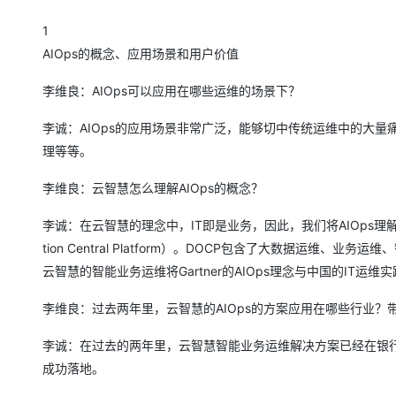
大模型解决方案
1
迁移与运维管理
快速部署 Dify，高效搭建 
AIOps的概念、应用场景和用户价值
专有云
李维良：AIOps可以应用在哪些运维的场景下？
10 分钟在聊天系统中增加
李诚：AIOps的应用场景非常广泛，能够切中传统运维中的大
理等等。
李维良：云智慧怎么理解AIOps的概念？
李诚：在云智慧的理念中，IT即是业务，因此，我们将AIOps理解为“
tion Central Platform）。DOCP包含了大数据运维
云智慧的智能业务运维将Gartner的AIOps理念与中国的IT
李维良：过去两年里，云智慧的AIOps的方案应用在哪些行业？
李诚：在过去的两年里，云智慧智能业务运维解决方案已经在银
成功落地。