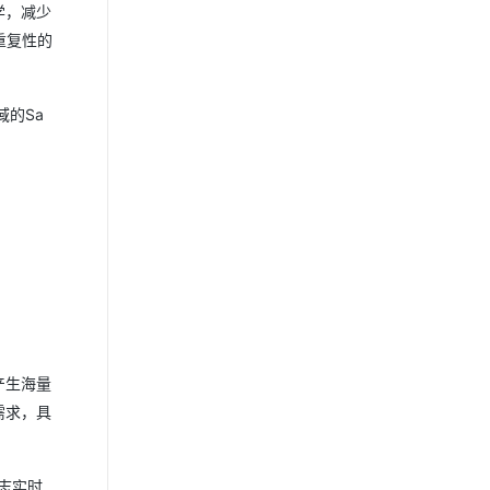
学，减少
重复性的
域的Sa
产生海量
需求，具
志实时