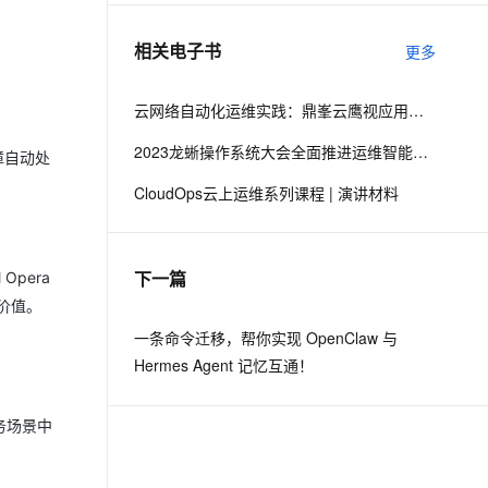
相关电子书
更多
息提取
与 AI 智能体进行实时音视频通话
从文本、图片、视频中提取结构化的属性信息
构建支持视频理解的 AI 音视频实时通话应用
云网络自动化运维实践：鼎峯云鹰视应用智能运维平台介绍
t.diy 一步搞定创意建站
构建大模型应用的安全防护体系
2023龙蜥操作系统大会全面推进运维智能化分论坛
通过自然语言交互简化开发流程,全栈开发支持
通过阿里云安全产品对 AI 应用进行安全防护
障自动处
CloudOps云上运维系列课程 | 演讲材料
下一篇
Opera
务价值。
一条命令迁移，帮你实现 OpenClaw 与
Hermes Agent 记忆互通！
务场景中