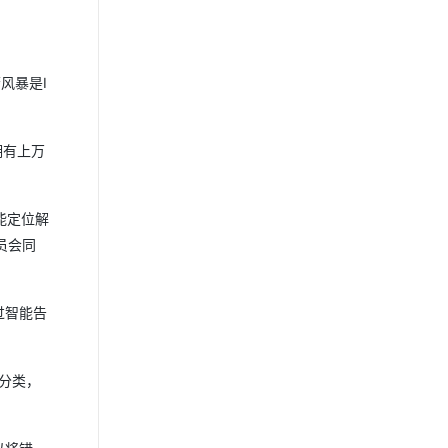
风暴是I
拥有上万
能定位解
员会同
过智能告
分类，