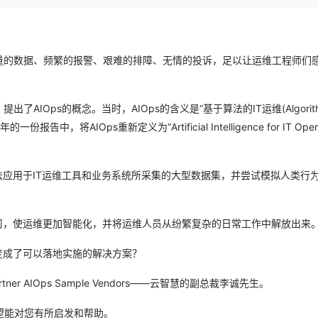
Deepseek-v4-pro
HappyHors
同享
万小智 AI 建站低至 15元/月
Qoder CN
AI 短剧/漫剧
云原生数据库 
快递物流查询
WordPress
成为服务伙
高校合作
点，立即开启云上创新
覆盖公网/内网、递归/权威、移动APP等全场景解析服务
送.CN域名，送备案服务码
基于千问大模型等，支持代码智能生成、研发智能问答
AI助力短剧
态智能体模型
旗舰 MoE 大模型，百万上下文与顶尖推理能力
图生视频，流
Ubuntu
服务生态伙伴
云工开物
企业应用
Works
Night Plan 支持 Qwen 3.8-Max
云原生大数据计算服务 MaxCompute
AI 办公
容器服务 Kub
NEW
量的数据、频繁的报警、艰难的排障、无情的投诉，足以让运维工程师们
GLM-5.2
Wan2.7-T
Red Hat
30+ 款产品免费体验
Data Agent 驱动的一站式 Data+AI 开发治理平台
夜间 5 折，Qwen/Meoo/TokenPlan 客户专享
面向分析的企业级SaaS模式云数据仓库
AI智能应用
提供一站式管
科研合作
视觉 Coding、空间感知、多模态思考等全面升级
1M上下文，专为长程任务能力而生
ERP
堂（旗舰版）
SUSE
智能客服
)的基础上，提出了AIOps的概念。当时，AIOps的含义是“基于算法的IT运维(Algorithm
CRM
防护产品
2个月
自动承接线索
报告中，将AIOps重新定义为“Artificial Intelligence for IT Opera
建站小程序
OA 办公系统
AI 应用构建
大模型原生
力提升
财税管理
模板建站
Qoder
大模型服务平台百炼-应用模版
HOT
NEW
法应用于IT运维工具和业务系统所采集的大型数据集，并尝试模拟人类行
面向真实软件
个人版上线、团队版降价；千问3.8-Max首发发尝鲜
丰富多元化的应用模版和解决方案
400电话
定制建站
万有无界
大模型服务平台百炼-智能体
方案
广告营销
模板小程序
学习，使运维更加智能化，并将运维人员从纷繁复杂的日常工作中解放出来
的模型效果
灵活可视化地构建企业级 Agent
定制小程序
变成了可以落地实施的解决方案？
秒悟
人工智能平台 PAI
APP 开发
云端极速 AI 
新一代 AI 视频生成模型，深度适配广告营销等场景
AI Native 的算法工程平台，一站式完成建模、训练、推理服务部署
r AIOps Sample Vendors——云智慧的副总裁李诚先生。
建站系统
望能对您有所启发和帮助。