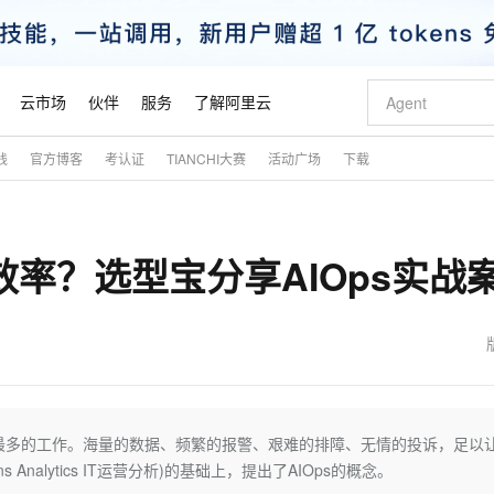
云市场
伙伴
服务
了解阿里云
践
官方博客
考认证
TIANCHI大赛
活动广场
下载
AI 特惠
数据与 API
成为产品伙伴
企业增值服务
最佳实践
价格计算器
AI 场景体
基础软件
产品伙伴合
阿里云认证
市场活动
配置报价
大模型
自助选配和估算价格
步到位
智启 AI 普惠权益
产品生态集成认证中心
企业支持计划
云上春晚
域名与网站
Qwen Audio：打造专属 AI 语音助手
千问官方 MaaS 平台，为开发者和 Agent 而生，新用户赠送 1 亿 + tokens 额度
一句话生成原生
AI Coding
阿里云Maa
2026 阿里云
云服务器 E
为企业打
数据集
Windows
大模型认证
模型
NEW
NEW
效率？选型宝分享AIOps实战
格式还原
值低价云产品抢先购
至高享 1亿+免费 tokens，加速 Al 应用落地
提供智能易用的域名与建站服务
Qwen-Audio-3.0-Realtime 端到端实时语音角色扮演
输入一句话想法,
智能编程，一键
安全可靠、
产品生态伙伴
专家技术服务
云上奥运之旅
弹性计算合作
阿里云中企出
手机三要素
宝塔 Linux
全部认证
价格优势
开源旗舰模型
即刻拥有 DeepSeek-V4-Pro
阿里云 OPC 创新助力计划
千问大模型
一键部署幻兽
AI 电商营销
对象存储 O
大模型
产品生态伙伴工作台
企业增值服务台
云栖战略参考
云存储合作计
云栖大会
身份实名认证
CentOS
训练营
推动算力普惠，释放技术红利
最高返9万
真正可用的 1M 上下文,一次完成代码全链路开发
快速构建应用程序和网站，即刻迈出上云第一步
轻松解锁专属 DeepSeek-V4-Pro
至高百万元 Token 补贴，加速一人公司成长
多元化、高性能、安全可靠的大模型服务
一键购买专属
从图文生成到
云上的中国
数据库合作计
活动全景
短信
Docker
图片和
自进化智能体
5 分钟轻松部署专属 QwenPaw
Token Plan 模型订阅计划
数字证书管理服务（原SSL证书）
高效搭建 AI
AI 广告创作
无影云电脑
企业成长
NEW
HOT
信息公告
看见新力量
云网络合作计
OCR 文字识别
JAVA
越聪明
证享300元代金券
全托管，含MySQL、PostgreSQL、SQL Server、MariaDB多引擎
Qwen3.8-Max 首发尝鲜，限时加量 10 倍，夜间低至2折
实现全站 HTTPS，呈现可信的 Web 访问
从聊天伙伴进化为能主动干活的本地数字员工
图文、视频一
随时随地安
魔搭 Mode
Kimi-K3
HappyHors
NEW
loud
服务实践
官网公告
金融模力时刻
Salesforce O
版
发票查验
全能环境
Claude Code + GStack 打造工程团队
千问办公，限时限量积分加倍
Qoder
低代码高效构
AI 建站
短信服务
最多的工作。海量的数据、频繁的报警、艰难的排障、无情的投诉，足以
型
NEW
作计划
Kimi 最新旗舰模型，长程编程与推理利器
让文字生成流
计划
创新中心
魔搭 ModelSc
健康状态
理服务
让AI从“聊天伙伴”进化为能干活的“数字员工”
安装技能 GStack，拥有专属 AI 工程团队
你的AI工作搭子，覆盖日常办公高频场景
面向真实软件的智能体编程平台
0 代码专业建
ns Analytics IT运营分析)的基础上，提出了AIOps的概念。
客户案例
天气预报查询
操作系统
态合作计划