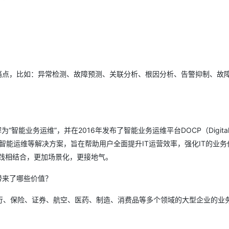
AI 应用
10分钟微调：让0.6B模型媲美235B模
多模态数据信
型
依托云原生高可用架构,实现Dify私有化部署
用1%尺寸在特定领域达到大模型90%以上效果
一个 AI 助手
超强辅助，Bol
即刻拥有 DeepSeek-R1 满血版
在企业官网、通讯软件中为客户提供 AI 客服
量痛点，比如：异常检测、故障预测、关联分析、根因分析、告警抑制、故
多种方案随心选，轻松解锁专属 DeepSeek
智能业务运维”，并在2016年发布了智能业务运维平台DOCP（Digital 
、业务运维、智能运维等解决方案，旨在帮助用户全面提升IT运营效率，强化IT的业
运维实践相结合，更加场景化，更接地气。
带来了哪些价值？
行、保险、证券、航空、医药、制造、消费品等多个领域的大型企业的业