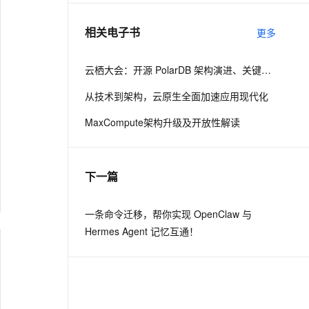
相关电子书
更多
息提取
与 AI 智能体进行实时音视频通话
从文本、图片、视频中提取结构化的属性信息
构建支持视频理解的 AI 音视频实时通话应用
云栖大会：开源 PolarDB 架构演进、关键技术与社区建设
t.diy 一步搞定创意建站
构建大模型应用的安全防护体系
从技术到架构，云原生全面加速应用现代化
通过自然语言交互简化开发流程,全栈开发支持
通过阿里云安全产品对 AI 应用进行安全防护
MaxCompute架构升级及开放性解读
下一篇
一条命令迁移，帮你实现 OpenClaw 与
Hermes Agent 记忆互通！