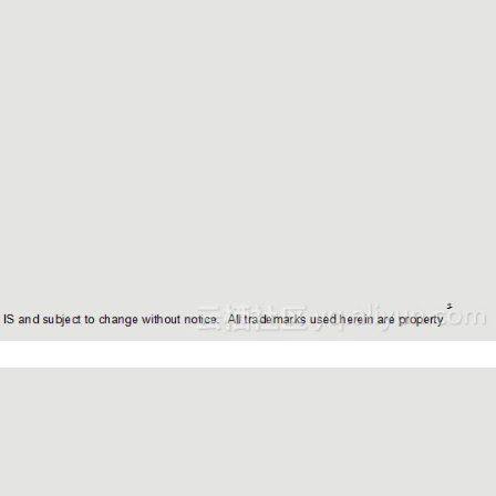
AI 应用
10分钟微调：让0.6B模型媲美235B模
多模态数据信
型
依托云原生高可用架构,实现Dify私有化部署
用1%尺寸在特定领域达到大模型90%以上效果
一个 AI 助手
超强辅助，Bol
即刻拥有 DeepSeek-R1 满血版
在企业官网、通讯软件中为客户提供 AI 客服
多种方案随心选，轻松解锁专属 DeepSeek