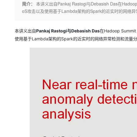
存储
天池大赛
Qwen3.7-Plus
简介：
本讲义出自Pankaj Rastogi与Debasish Das在
云解析DNS
解决方案免费试用 新老
电子合同
oS攻击以及使用基于Lambda架构的Spark的近实时的网络
最高领取价值200元试用
能看、能想、能动手的多模
安全
网络与CDN
AI 算法大赛
畅捷通
大数据开发治理平台 Data
AI 产品 免费试用
网络
安全
云开发大赛
Qwen3-VL-Plus
Tableau 订阅
1亿+ 大模型 tokens 和 
本讲义出自
Pankaj Rastogi与Debasish Das
在Hadoop Sum
可观测
入门学习赛
中间件
AI空中课堂在线直播课
使用基于Lambda架构的Spark的近实时的网络异常检测和流量分
云防火墙
140+云产品 免费试用
上云与迁云
云原生的云上边界网络安全
产品新客免费试用，最长1
数据库
生态解决方案
大模型服务
企业出海
大模型ACA认证体验
大数据计算
助力企业全员 AI 认知与能
行业生态解决方案
千问AI平台-Token Plan
政企业务
媒体服务
开发者生态解决方案
企业服务与云通信
千问AI平台-模型体验
AI 开发和 AI 应用解决
在线体验全尺寸、多种模态
域名与网站
Happy 系列大模型
终端用户计算
Serverless
开发工具