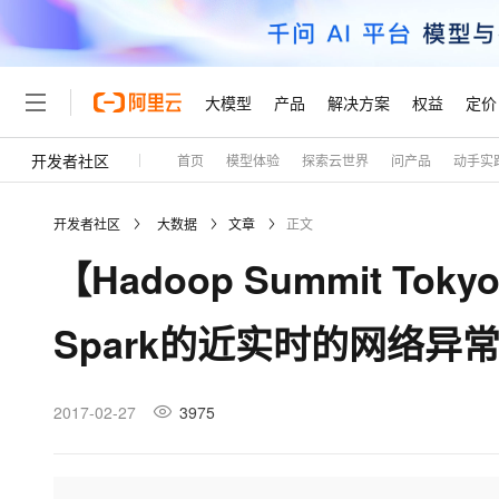
大模型
产品
解决方案
权益
定价
开发者社区
首页
模型体验
探索云世界
问产品
动手实
大模型
产品
解决方案
权益
定价
云市场
伙伴
服务
了解阿里云
精选产品
精选解决方案
普惠上云
产品定价
精选商城
成为销售伙伴
售前咨询
为什么选择阿里云
千问AI平台
开发者社区
大数据
文章
正文
了解云产品的定价详情
大模型服务平台百炼
千问办公，解锁你的工作
普惠上云 官方力荐
分销伙伴
在线服务
网站建设
什么是云计算
大
【Hadoop Summit To
大模型服务与应用平台
企业级Agent产品，直接
云服务器38元/年起，超
咨询伙伴
多端小程序
技术领先
云上成本管理
售后服务
轻量应用服务器
Agency Agents：拥
官方推荐返现计划
大模型
精选产品
精选解决方案
Salesforce 国际版订阅
稳定可靠
Spark的近实时的网络异
管理和优化成本
推荐新用户得奖励，单订单
销售伙伴合作计划
自助服务
友盟天域
安全合规
人工智能与机器学习
AI
文本生成
云数据库 RDS
HappyHorse 打造一
云工开物
无影生态合作计划
在线服务
观测云
分析师报告
高校专属算力普惠，学生认
计算
互联网应用开发
2017-02-27
3975
Qwen3.8-Max
HOT
Salesforce On Alibaba C
工单服务
Tuya 物联网平台阿里云
研究报告与白皮书
人工智能平台 PAI
快速拥有专属 OpenClaw
大模
Consulting Partner 合
大数据
容器
智能体时代全能旗舰模型
免费试用
短信专区
一站式AI开发、训练和推
蓝凌 OA
AI 大模型销售与服务生
现代化应用