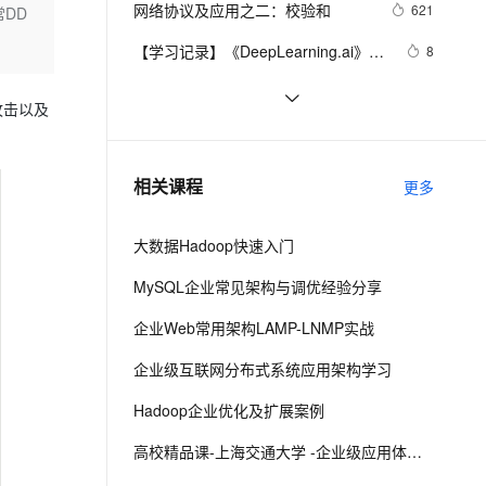
安全
网络协议及应用之二：校验和
我要投诉
e-1.1-I2V
Cosyvoice-V3-Flash
621
常DD
PolarDB
上云场景组合购
Milvus 弹性伸缩功能新增节
（无工具箱版本及工具箱版本对比）
伴
漫剧创作，剧本、分镜、视频高效生成
100%兼容MySQL、PostgreSQL，兼容Oracle，支持集中和分布式
覆盖90%+业务场景，专享组合折扣价
点支持范围
畅自然，细节丰富
高表现力语音合成大模型，语音克隆听感自然
VPN
【学习记录】《DeepLearning.ai》第
8
十课：卷积神经网络(Convolutional 
ernetes 版 ACK
云聚AI 严选权益
AI 原生数据库服务发布
SSL 证书
网络编程socket
7
2V
Fun-ASR
Neural Networks)
，一键激活高效办公新体验
理容器应用的 K8s 服务
精选AI产品，从模型到应用全链提效
Agent 数据网关
S攻击以及
文戏情感细腻自然，动作戏激烈拳拳到肉，实现更强表演能力
支持中英文自由切换，具备更强的噪声鲁棒性
堡垒机
27、深入理解计算机系统笔记，网络
4
AI 用量加速计划
云原生数据库 PolarDB
编程
防火墙
、识别商机，让客服更高效、服务更出色。
什么是蜜罐，在当前网络安全形势
新老同享，达量后返
Agentic Database 发布
9
相关课程
更多
下，蜜罐能提供哪些帮助
主机安全
应用
大数据Hadoop快速入门
千问办公
NEW
AI 应用及服务市场
的智能体编程平台
一站式AI生产力平台
MySQL企业常见架构与调优经验分享
AI 应用
伶鹊
企业Web常用架构LAMP-LNMP实战
企业级人与Agent协作平台，接入和调度多个数字员工
智能客服平台，对话机器人、对话分析、智能外呼
大模型
企业级互联网分布式系统应用架构学习
大模型服务平台百炼 - 全妙
自然语言处理
Hadoop企业优化及扩展案例
应用创作平台
多模态内容创作工具，已接入 DeepSeek
数据标注
高校精品课-上海交通大学 -企业级应用体系架构
机器学习