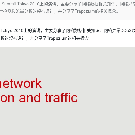
Deepseek-v4-pro
HappyHors
Hadoop Summit Tokyo 2016上的演讲，主要分享了网络数据相关知识、网络异
同享
万小智 AI 建站低至 15元/月
Qoder CN
AI 短剧/漫剧
云原生数据库 
快递物流查询
WordPress
成为服务伙
高校合作
异常检测和流量分析的架构设计，并分享了Trapezium的相关概念。
点，立即开启云上创新
覆盖公网/内网、递归/权威、移动APP等全场景解析服务
送.CN域名，送备案服务码
基于千问大模型等，支持代码智能生成、研发智能问答
AI助力短剧
态智能体模型
旗舰 MoE 大模型，百万上下文与顶尖推理能力
图生视频，流
Ubuntu
服务生态伙伴
云工开物
企业应用
Works
Night Plan 支持 Qwen 3.8-Max
云原生大数据计算服务 MaxCompute
AI 办公
容器服务 Kub
NEW
GLM-5.2
Wan2.7-T
Red Hat
30+ 款产品免费体验
Data Agent 驱动的一站式 Data+AI 开发治理平台
夜间 5 折，Qwen/Meoo/TokenPlan 客户专享
面向分析的企业级SaaS模式云数据仓库
AI智能应用
提供一站式管
mit Tokyo 2016上的演讲，主要分享了网络数据相关知识、网络异常DDo
科研合作
视觉 Coding、空间感知、多模态思考等全面升级
1M上下文，专为长程任务能力而生
ERP
堂（旗舰版）
SUSE
析的架构设计，并分享了Trapezium的相关概念。
智能客服
CRM
防护产品
2个月
自动承接线索
建站小程序
OA 办公系统
AI 应用构建
大模型原生
力提升
财税管理
模板建站
Qoder
大模型服务平台百炼-应用模版
HOT
NEW
面向真实软件
个人版上线、团队版降价；千问3.8-Max首发发尝鲜
丰富多元化的应用模版和解决方案
400电话
定制建站
万有无界
大模型服务平台百炼-智能体
方案
广告营销
模板小程序
的模型效果
灵活可视化地构建企业级 Agent
定制小程序
秒悟
人工智能平台 PAI
APP 开发
云端极速 AI 
新一代 AI 视频生成模型，深度适配广告营销等场景
AI Native 的算法工程平台，一站式完成建模、训练、推理服务部署
建站系统