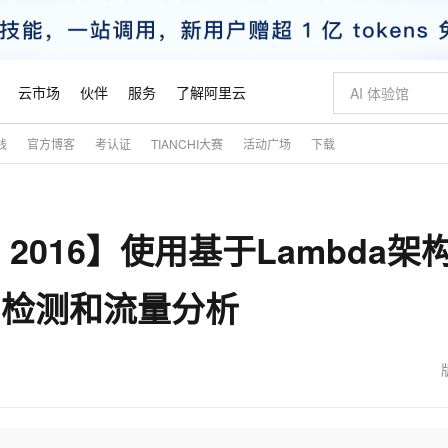
云市场
伙伴
服务
了解阿里云
践
官方博客
考认证
TIANCHI大赛
活动广场
下载
AI 特惠
数据与 API
成为产品伙伴
企业增值服务
最佳实践
价格计算器
AI 场景体
基础软件
产品伙伴合
阿里云认证
市场活动
配置报价
大模型
自助选配和估算价格
新方式
睿译宝，AI翻译排版一步到位
智启 AI 普惠权益
产品生态集成认证中心
企业支持计划
云上春晚
域名与网站
千问官方 MaaS 平台，为开发者和 Agent 而生，新用户赠送 1 亿 + tokens 额度
Qwen Aud
AI Coding
阿里云Maa
2026 阿里云
云服务器 E
为企业打
数据集
Windows
大模型认证
模型
NEW
NEW
kyo 2016】使用基于Lambda架
交付可用成果
值低价云产品抢先购
上传文档即自动完成翻译和格式还原
至高享 1亿+免费 tokens，加速 Al 应用落地
提供智能易用的域名与建站服务
智能编程，一键
安全可靠、
产品生态伙伴
专家技术服务
云上奥运之旅
弹性计算合作
阿里云中企出
手机三要素
宝塔 Linux
全部认证
价格优势
有专属领域专家
GLM-5.2：长任务时代开源旗舰模型
阿里云 OPC 创新助力计划
千问大模型
即刻拥有 DeepS
AI 电商营销
对象存储 O
大模型
产品生态伙伴工作台
企业增值服务台
云栖战略参考
云存储合作计
云栖大会
身份实名认证
CentOS
训练营
常检测和流量分析
推动算力普惠，释放技术红利
最高返9万
多领域专家智能体,一键组建 AI 虚拟交付团队
快速构建应用程序和网站，即刻迈出上云第一步
至高百万元 Token 补贴，加速一人公司成长
多元化、高性能、安全可靠的大模型服务
真正可用的 1M 上下文,一次完成代码全链路开发
轻松解锁专属 Dee
从图文生成到
云上的中国
数据库合作计
活动全景
短信
Docker
图片和
站式影视创作平台
Hermes Agent，打造自进化智能体
Token Plan 模型订阅计划
数字证书管理服务（原SSL证书）
5 分钟轻松部署
AI 广告创作
无影云电脑
企业成长
NEW
信息公告
看见新力量
云网络合作计
OCR 文字识别
JAVA
证享300元代金券
可视化编排打通从文字构思到成片全链路闭环
全托管，含MySQL、PostgreSQL、SQL Server、MariaDB多引擎
自主进化，持久记忆，越用越聪明
Qwen3.8-Max 首发尝鲜，限时加量 10 倍，夜间低至2折
实现全站HTTPS，呈现可信的WEB访问
图文、视频一
随时随地安
魔搭 Mode
Kimi-K3
HappyHors
NEW
loud
服务实践
官网公告
金融模力时刻
Salesforce O
版
发票查验
全能环境
Claude Code + GStack 打造工程团队
千问办公，限时限量积分加倍
Qoder
低代码高效构
AI 建站
短信服务
型
NEW
作计划
Kimi 最新旗舰模型，长程编程与推理利器
让文字生成流
计划
创新中心
魔搭 ModelSc
健康状态
理服务
让AI从“聊天伙伴”进化为能干活的“数字员工”
安装技能 GStack，拥有专属 AI 工程团队
你的AI工作搭子，覆盖日常办公高频场景
面向真实软件的智能体编程平台
0 代码专业建
客户案例
天气预报查询
操作系统
态合作计划