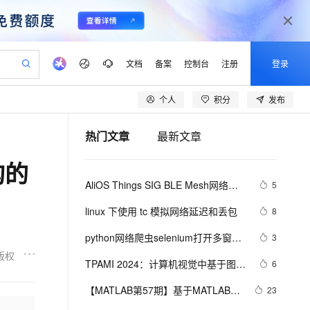
文档
备案
控制台
注册
登录
个人
积分
发布
验
作计划
器
AI 活动
专业服务
服务伙伴合作计划
开发者社区
加入我们
产品动态
服务平台百炼
阿里云 OPC 创新助力计划
热门文章
最新文章
一站式生成采购清单，支持单品或批量购买
io：打造专属 AI 语音助手
S产品伙伴计划（繁花）
峰会
CS
造的大模型服务与应用开发平台
一句话生成原生可编辑精美 PPT 文稿
AI 生产力先锋
Al MaaS 服务伙伴赋能合作
域名
博文
Careers
至高可申请百万元
Qwen3.8-Max 模型上线
构的
开启高性价比 AI 编程新体验
弹性可伸缩的云计算服务
Qwen-Audio-3.0-Realtime 端到端实时语音角色扮演
输入一句话想法, 轻松生成专业的 PPT
先锋实践拓展 AI 生产力的边界
Token 补贴，五大权
计划
海大会
伙伴信用分合作计划
商标
问答
社会招聘
AliOS Things SIG BLE Mesh网络的
5
益加速 OPC 成功
eek-V4-Pro
SS
一键部署幻兽帕鲁游戏服务器
飞天发布时刻
HOT
Open Search 向量检索版支
划
备案
电子书
校园招聘
介绍和搭建
pSeek-V4-Pro
视频创作，一键激活电商全链路生产力
稳定、安全、高性价比、高性能的云存储服务
一键购买专属联机服务器，轻松开启游戏
所见，即是所愿
持视频检索 Pipeline 功能
更多支持
linux 下使用 tc 模拟网络延迟和丢包
8
划
公司注册
镜像站
视频生成
语音识别与合成
专属 QwenPaw
漫剧工坊：一站式动画创作平台
AI 实训营
HOT
应用身份服务 (IDaaS)
python网络爬虫selenium打开多窗口
3
合作伙伴培训与认证
划
上云迁移
站生成，高效打造优质广告素材
全接入的云上超级电脑
从聊天伙伴进化为能主动干活的本地数字员工
快速生产连贯的高质量长漫剧
从基础到进阶，Agent 创客手把手教你
OpenClaw 管理能力上线
与切换页面
版权
lScope
我要反馈
e-1.1-T2V
Qwen3-TTS-Flash
TPAMI 2024：计算机视觉中基于图神
6
查询合作伙伴
n Alibaba Cloud ISV 合作
代维服务
建企业门户网站
10 分钟搭建微信、支付宝小程序
MaxCompute MaxFrame 提
经网络和图Transformers的方法和最
畅细腻的高质量视频
离线语音合成大模型，多语言方言自适应，低延迟高稳定
创新加速
【MATLAB第57期】基于MATLAB的
ope
登录合作伙伴管理后台
23
我要建议
站，无忧落地极速上线
以可视化方式快速构建移动和 PC 门户网站
国内短信简单易用，安全可靠，秒级触达，全球覆盖200+国家和地区。
高效部署网站，快速应用到小程序
供自动弹性内存功能
新进展
双隐含层BP神经网络回归预测模型