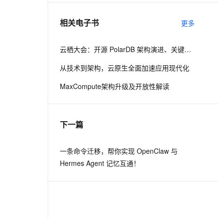
相关电子书
更多
息提取
与 AI 智能体进行实时音视频通话
从文本、图片、视频中提取结构化的属性信息
构建支持视频理解的 AI 音视频实时通话应用
云栖大会：开源 PolarDB 架构演进、关键技术与社区建设
t.diy 一步搞定创意建站
构建大模型应用的安全防护体系
从技术到架构，云原生全面加速应用现代化
通过自然语言交互简化开发流程,全栈开发支持
通过阿里云安全产品对 AI 应用进行安全防护
MaxCompute架构升级及开放性解读
下一篇
一条命令迁移，帮你实现 OpenClaw 与
Hermes Agent 记忆互通！