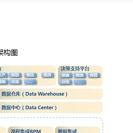
Deepseek-v4-pro
HappyHors
同享
万小智 AI 建站低至 15元/月
Qoder CN
AI 短剧/漫剧
云原生数据库 
快递物流查询
WordPress
成为服务伙
高校合作
点，立即开启云上创新
覆盖公网/内网、递归/权威、移动APP等全场景解析服务
送.CN域名，送备案服务码
基于千问大模型等，支持代码智能生成、研发智能问答
AI助力短剧
态智能体模型
旗舰 MoE 大模型，百万上下文与顶尖推理能力
图生视频，流
Ubuntu
服务生态伙伴
云工开物
企业应用
Works
Night Plan 支持 Qwen 3.8-Max
云原生大数据计算服务 MaxCompute
AI 办公
容器服务 Kub
NEW
GLM-5.2
Wan2.7-T
Red Hat
30+ 款产品免费体验
Data Agent 驱动的一站式 Data+AI 开发治理平台
夜间 5 折，Qwen/Meoo/TokenPlan 客户专享
面向分析的企业级SaaS模式云数据仓库
AI智能应用
提供一站式管
科研合作
视觉 Coding、空间感知、多模态思考等全面升级
1M上下文，专为长程任务能力而生
ERP
堂（旗舰版）
SUSE
智能客服
CRM
防护产品
2个月
自动承接线索
建站小程序
OA 办公系统
AI 应用构建
大模型原生
力提升
财税管理
模板建站
Qoder
大模型服务平台百炼-应用模版
HOT
NEW
面向真实软件
个人版上线、团队版降价；千问3.8-Max首发发尝鲜
丰富多元化的应用模版和解决方案
400电话
定制建站
万有无界
大模型服务平台百炼-智能体
方案
广告营销
模板小程序
的模型效果
灵活可视化地构建企业级 Agent
定制小程序
秒悟
人工智能平台 PAI
APP 开发
云端极速 AI 
新一代 AI 视频生成模型，深度适配广告营销等场景
AI Native 的算法工程平台，一站式完成建模、训练、推理服务部署
建站系统