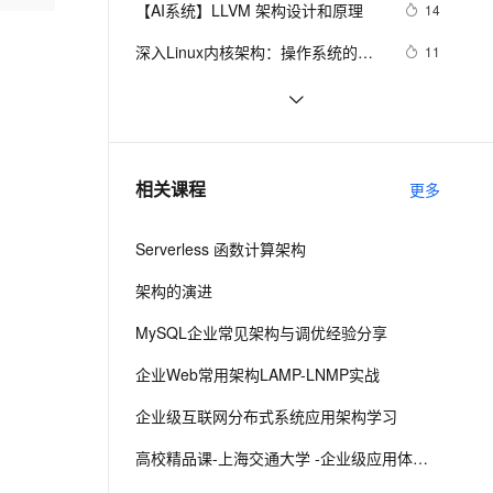
安全
【AI系统】LLVM 架构设计和原理
我要投诉
e-1.1-I2V
Cosyvoice-V3-Flash
14
PolarDB
上云场景组合购
Milvus 弹性伸缩功能新增节
伴
漫剧创作，剧本、分镜、视频高效生成
100%兼容MySQL、PostgreSQL，兼容Oracle，支持集中和分布式
覆盖90%+业务场景，专享组合折扣价
点支持范围
畅自然，细节丰富
高表现力语音合成大模型，语音克隆听感自然
VPN
深入Linux内核架构：操作系统的核
11
心奥秘
ernetes 版 ACK
云聚AI 严选权益
AI 原生数据库服务发布
SSL 证书
Flutter Provider状态管理---MVVM架
6
2V
Fun-ASR
，一键激活高效办公新体验
理容器应用的 K8s 服务
精选AI产品，从模型到应用全链提效
Agent 数据网关
构实战
文戏情感细腻自然，动作戏激烈拳拳到肉，实现更强表演能力
支持中英文自由切换，具备更强的噪声鲁棒性
堡垒机
基于 Serverless 架构的 CI/CD 框架：
3
AI 用量加速计划
云原生数据库 PolarDB
Serverless-cd
防火墙
、识别商机，让客服更高效、服务更出色。
基于 Serverless 架构的头像漫画风处
新老同享，达量后返
Agentic Database 发布
5
相关课程
更多
理小程序
主机安全
应用
Serverless 函数计算架构
千问办公
NEW
AI 应用及服务市场
的智能体编程平台
一站式AI生产力平台
架构的演进
AI 应用
伶鹊
MySQL企业常见架构与调优经验分享
企业级人与Agent协作平台，接入和调度多个数字员工
智能客服平台，对话机器人、对话分析、智能外呼
大模型
企业Web常用架构LAMP-LNMP实战
大模型服务平台百炼 - 全妙
自然语言处理
企业级互联网分布式系统应用架构学习
应用创作平台
多模态内容创作工具，已接入 DeepSeek
数据标注
高校精品课-上海交通大学 -企业级应用体系架构
机器学习