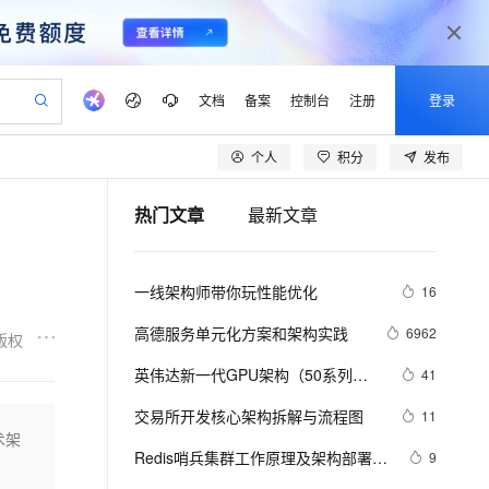
文档
备案
控制台
注册
登录
个人
积分
发布
验
作计划
器
AI 活动
专业服务
服务伙伴合作计划
开发者社区
加入我们
产品动态
服务平台百炼
阿里云 OPC 创新助力计划
热门文章
最新文章
一站式生成采购清单，支持单品或批量购买
io：打造专属 AI 语音助手
S产品伙伴计划（繁花）
峰会
CS
造的大模型服务与应用开发平台
一句话生成原生可编辑精美 PPT 文稿
AI 生产力先锋
Al MaaS 服务伙伴赋能合作
域名
博文
Careers
至高可申请百万元
Qwen3.8-Max 模型上线
开启高性价比 AI 编程新体验
弹性可伸缩的云计算服务
Qwen-Audio-3.0-Realtime 端到端实时语音角色扮演
输入一句话想法, 轻松生成专业的 PPT
先锋实践拓展 AI 生产力的边界
Token 补贴，五大权
计划
海大会
伙伴信用分合作计划
商标
问答
社会招聘
一线架构师带你玩性能优化
16
益加速 OPC 成功
eek-V4-Pro
SS
一键部署幻兽帕鲁游戏服务器
飞天发布时刻
HOT
Open Search 向量检索版支
划
备案
电子书
校园招聘
pSeek-V4-Pro
视频创作，一键激活电商全链路生产力
稳定、安全、高性价比、高性能的云存储服务
一键购买专属联机服务器，轻松开启游戏
所见，即是所愿
持视频检索 Pipeline 功能
更多支持
高德服务单元化方案和架构实践
6962
版权
划
公司注册
镜像站
视频生成
语音识别与合成
专属 QwenPaw
漫剧工坊：一站式动画创作平台
AI 实训营
HOT
应用身份服务 (IDaaS)
英伟达新一代GPU架构（50系列显
41
合作伙伴培训与认证
划
上云迁移
站生成，高效打造优质广告素材
全接入的云上超级电脑
从聊天伙伴进化为能主动干活的本地数字员工
快速生产连贯的高质量长漫剧
从基础到进阶，Agent 创客手把手教你
OpenClaw 管理能力上线
卡）PyTorch兼容性解决方案
lScope
我要反馈
e-1.1-T2V
Qwen3-TTS-Flash
交易所开发核心架构拆解与流程图
11
查询合作伙伴
n Alibaba Cloud ISV 合作
代维服务
建企业门户网站
10 分钟搭建微信、支付宝小程序
技术架
MaxCompute MaxFrame 提
畅细腻的高质量视频
离线语音合成大模型，多语言方言自适应，低延迟高稳定
创新加速
Redis哨兵集群工作原理及架构部署
ope
登录合作伙伴管理后台
9
我要建议
站，无忧落地极速上线
以可视化方式快速构建移动和 PC 门户网站
国内短信简单易用，安全可靠，秒级触达，全球覆盖200+国家和地区。
高效部署网站，快速应用到小程序
供自动弹性内存功能
（八）