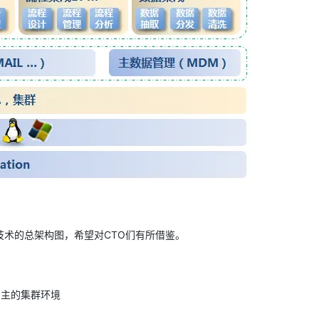
AI 应用
10分钟微调：让0.6B模型媲美235B模
多模态数据信
型
依托云原生高可用架构,实现Dify私有化部署
用1%尺寸在特定领域达到大模型90%以上效果
一个 AI 助手
超强辅助，Bol
即刻拥有 DeepSeek-R1 满血版
在企业官网、通讯软件中为客户提供 AI 客服
多种方案随心选，轻松解锁专属 DeepSeek
术的总架构图，希望对CTO们有所借鉴。
c、JBOSS为主的集群环境