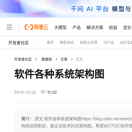
大模型
产品
解决方案
权益
定价
开发者社区
首页
模型体验
探索云世界
问产品
动手实
大模型
产品
解决方案
权益
定价
云市场
伙伴
服务
了解阿里云
精选产品
精选解决方案
普惠上云
产品定价
精选商城
成为销售伙伴
售前咨询
为什么选择阿里云
千问AI平台
开发者社区
数据库
文章
正文
了解云产品的定价详情
大模型服务平台百炼
千问办公，解锁你的工作
普惠上云 官方力荐
分销伙伴
在线服务
网站建设
什么是云计算
大
软件各种系统架构图
大模型服务与应用平台
企业级Agent产品，直接
云服务器38元/年起，超
咨询伙伴
多端小程序
技术领先
云上成本管理
售后服务
轻量应用服务器
Agency Agents：拥
官方推荐返现计划
大模型
精选产品
精选解决方案
Salesforce 国际版订阅
稳定可靠
管理和优化成本
推荐新用户得奖励，单订单
销售伙伴合作计划
2018-10-22
9122
自助服务
友盟天域
安全合规
人工智能与机器学习
AI
文本生成
云数据库 RDS
HappyHorse 打造一
云工开物
无影生态合作计划
在线服务
观测云
分析师报告
高校专属算力普惠，学生认
计算
互联网应用开发
Qwen3.8-Max
HOT
Salesforce On Alibaba C
工单服务
Tuya 物联网平台阿里云
研究报告与白皮书
人工智能平台 PAI
快速拥有专属 OpenClaw
简介：
原文:软件各种系统架构图https://blog.csdn.net/eve
大模
Consulting Partner 合
大数据
容器
智能体时代全能旗舰模型
免费试用
短信专区
一站式AI开发、训练和推
构经验而制定，是企业技术的总架构图，希望对CTO们有所
蓝凌 OA
AI 大模型销售与服务生
现代化应用