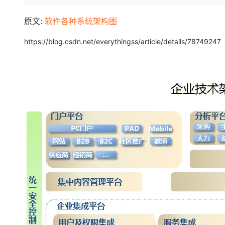
存储
天池大赛
Qwen3.7-Plus
云解析DNS
解决方案免费试用 新老
电子合同
最高领取价值200元试用
能看、能想、能动手的多模
安全
网络与CDN
原文:
软件各种系统架构图
AI 算法大赛
畅捷通
大数据开发治理平台 Data
AI 产品 免费试用
网络
安全
云开发大赛
https://blog.csdn.net/everythingss/article/details/78749247
Qwen3-VL-Plus
Tableau 订阅
1亿+ 大模型 tokens 和 
可观测
入门学习赛
中间件
AI空中课堂在线直播课
云防火墙
140+云产品 免费试用
上云与迁云
云原生的云上边界网络安全
产品新客免费试用，最长1
数据库
生态解决方案
大模型服务
企业出海
大模型ACA认证体验
大数据计算
助力企业全员 AI 认知与能
行业生态解决方案
千问AI平台-Token Plan
政企业务
媒体服务
开发者生态解决方案
企业服务与云通信
千问AI平台-模型体验
AI 开发和 AI 应用解决
在线体验全尺寸、多种模态
域名与网站
Happy 系列大模型
终端用户计算
Serverless
开发工具