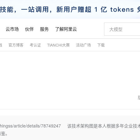
云市场
伙伴
服务
了解阿里云
践
官方博客
考认证
TIANCHI大赛
活动广场
下载
AI 特惠
数据与 API
成为产品伙伴
企业增值服务
最佳实践
价格计算器
AI 场景体
基础软件
产品伙伴合
阿里云认证
市场活动
配置报价
大模型
自助选配和估算价格
新方式
睿译宝，AI翻译排版一步到位
智启 AI 普惠权益
产品生态集成认证中心
企业支持计划
云上春晚
域名与网站
千问官方 MaaS 平台，为开发者和 Agent 而生，新用户赠送 1 亿 + tokens 额度
Qwen Aud
AI Coding
阿里云Maa
2026 阿里云
云服务器 E
为企业打
数据集
Windows
大模型认证
模型
NEW
NEW
交付可用成果
值低价云产品抢先购
上传文档即自动完成翻译和格式还原
至高享 1亿+免费 tokens，加速 Al 应用落地
提供智能易用的域名与建站服务
智能编程，一键
安全可靠、
产品生态伙伴
专家技术服务
云上奥运之旅
弹性计算合作
阿里云中企出
手机三要素
宝塔 Linux
全部认证
价格优势
有专属领域专家
GLM-5.2：长任务时代开源旗舰模型
阿里云 OPC 创新助力计划
千问大模型
即刻拥有 DeepS
AI 电商营销
对象存储 O
大模型
产品生态伙伴工作台
企业增值服务台
云栖战略参考
云存储合作计
云栖大会
身份实名认证
CentOS
训练营
推动算力普惠，释放技术红利
最高返9万
多领域专家智能体,一键组建 AI 虚拟交付团队
快速构建应用程序和网站，即刻迈出上云第一步
至高百万元 Token 补贴，加速一人公司成长
多元化、高性能、安全可靠的大模型服务
真正可用的 1M 上下文,一次完成代码全链路开发
轻松解锁专属 Dee
从图文生成到
云上的中国
数据库合作计
活动全景
短信
Docker
图片和
站式影视创作平台
Hermes Agent，打造自进化智能体
Token Plan 模型订阅计划
数字证书管理服务（原SSL证书）
5 分钟轻松部署
AI 广告创作
无影云电脑
企业成长
NEW
信息公告
看见新力量
云网络合作计
OCR 文字识别
JAVA
证享300元代金券
可视化编排打通从文字构思到成片全链路闭环
全托管，含MySQL、PostgreSQL、SQL Server、MariaDB多引擎
自主进化，持久记忆，越用越聪明
Qwen3.8-Max 首发尝鲜，限时加量 10 倍，夜间低至2折
实现全站HTTPS，呈现可信的WEB访问
图文、视频一
随时随地安
魔搭 Mode
Kimi-K3
HappyHors
NEW
loud
服务实践
官网公告
金融模力时刻
Salesforce O
版
发票查验
全能环境
Claude Code + GStack 打造工程团队
千问办公，限时限量积分加倍
Qoder
低代码高效构
AI 建站
短信服务
rythingss/article/details/78749247 该技术架构图是本人根据多年企业
型
NEW
作计划
Kimi 最新旗舰模型，长程编程与推理利器
让文字生成流
计划
创新中心
魔搭 ModelSc
健康状态
理服务
让AI从“聊天伙伴”进化为能干活的“数字员工”
安装技能 GStack，拥有专属 AI 工程团队
你的AI工作搭子，覆盖日常办公高频场景
面向真实软件的智能体编程平台
0 代码专业建
借鉴。
客户案例
天气预报查询
操作系统
态合作计划