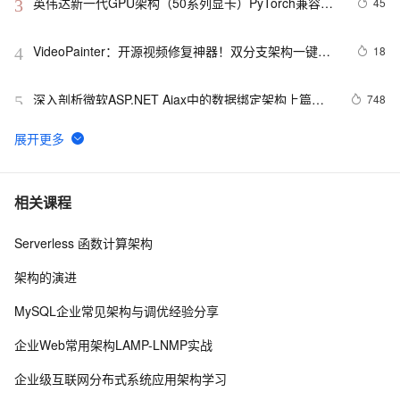
英伟达新一代GPU架构（50系列显卡）PyTorch兼容性
45
3
解决方案
VideoPainter：开源视频修复神器！双分支架构一键修
18
4
复，对象身份永久在线
深入剖析微软ASP.NET Ajax中的数据绑定架构上篇之
748
5
二
Flutter Provider状态管理---MVVM架构实战
4
6
基于 Serverless 架构的 CI/CD 框架：Serverless-cd
3
7
相关课程
Serverless 函数计算架构
交易所开发核心架构拆解与流程图
14
8
架构的演进
深入Linux内核架构：操作系统的核心奥秘
15
9
MySQL企业常见架构与调优经验分享
Redis哨兵集群工作原理及架构部署（八）
12
10
企业Web常用架构LAMP-LNMP实战
企业级互联网分布式系统应用架构学习