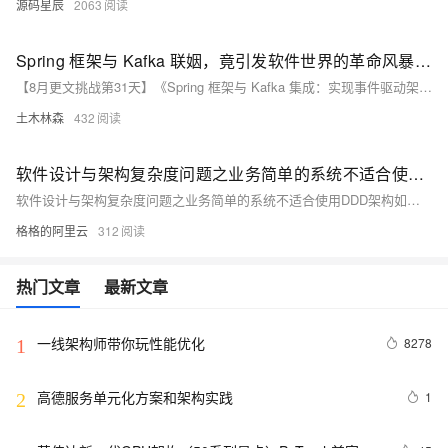
源码星辰
2063
Spring 框架与 Kafka 联姻，竟引发软件世界的革命风暴！事件驱动架构震撼登场！
【8月更文挑战第31天】《Spring 框架与 Kafka 集成：实现事件驱动架构》介绍如何利用 Spring 框架的强大功能与 Kafka 分布式流平台结合，构建灵活且可扩展的事件驱动系统。通过添加 Spring Kafka 依赖并配置 Kafka 连接信息，可以轻松实现消息的生产和消费。文中详细展示了如何设置 `KafkaTemplate`、`ProducerFactory` 和 `ConsumerFactory`，并通过示例代码说明了生产者发送消息及消费者接收消息的具体实现。这一组合为构建高效可靠的分布式应用程序提供了有力支持。
土木林森
432
软件设计与架构复杂度问题之业务简单的系统不适合使用DDD架构如何解决
软件设计与架构复杂度问题之业务简单的系统不适合使用DDD架构如何解决
格格的阿里云
312
热门文章
最新文章
一线架构师带你玩性能优化
8278
1
高德服务单元化方案和架构实践
1
2