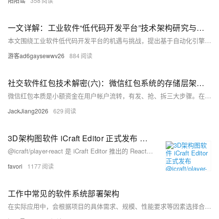
陌陌谣
358
一文详解：工业软件“低代码开发平台”技术架构研究与分析
本文围绕工业软件低代码开发平台的机遇与挑战，提出基于自动化引擎的技术架构，由工具链、引擎库、模型库、组件库、工业数据网关和应用门户组成。文章分析了其在快速开发、传统系统升级中的应用模式及价值，如缩短创新周期、降低试错成本、解决资源缺乏和提升创新可复制性，为我国工业软件产业发展提供参考和支持。
游客ad6gaysewwv26
884
社交软件红包技术解密(六)：微信红包系统的存储层架构演进实践
微信红包本质是小额资金在用户帐户流转，有发、抢、拆三大步骤。在这个过程中对事务有高要求，所以订单最终要基于传统的RDBMS，这方面是它的强项，最终订单的存储使用互联网行业最通用的MySQL数据库。支持事务、成熟稳定，我们的团队在MySQL上有长期技术积累。但是传统数据库的扩展性有局限，需要通过架构解决。
JackJiang2026
629
3D架构图软件 iCraft Editor 正式发布 @icraft/player-react 前端组件, 轻松嵌入3D架构图到您的项目，实现数字孪生
@icraft/player-react 是 iCraft Editor 推出的 React 组件库，旨在简化3D数字孪生场景的前端集成。它支持零配置快速接入、自定义插件、丰富的事件和方法、动画控制及实时数据接入，帮助开发者轻松实现3D场景与React项目的无缝融合。
favori
1177
工作中常见的软件系统部署架构
在实际应用中，会根据项目的具体需求、规模、性能要求等因素选择合适的部署架构，或者综合使用多种架构模式来构建稳定、高效、可扩展的系统。