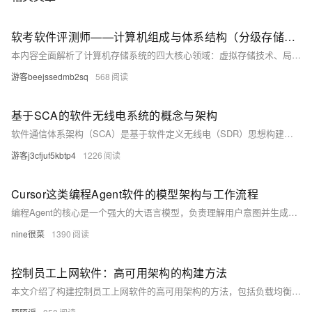
软考软件评测师——计算机组成与体系结构（分级存储架构）
本内容全面解析了计算机存储系统的四大核心领域：虚拟存储技术、局部性原理、分级存储体系架构及存储器类型。虚拟存储通过软硬件协同扩展内存，支持动态加载与地址转换；局部性原理揭示程序运行特性，指导缓存设计优化；分级存储架构从寄存器到外存逐级扩展，平衡速度、容量与成本；存储器类型按寻址和访问方式分类，并介绍新型存储技术。最后探讨了存储系统未来优化趋势，如异构集成、智能预取和近存储计算等，为突破性能瓶颈提供了新方向。
游客beejssedmb2sq
568
基于SCA的软件无线电系统的概念与架构
软件通信体系架构（SCA）是基于软件定义无线电（SDR）思想构建的开放式、标准化和模块化平台，旨在通过软件实现通信功能的灵活配置。SCA起源于美军为解决“信息烟囱”问题而推出的联合战术无线电系统（JTRS），其核心目标是提升多军种联合作战通信能力。 上海介方信息公司的OpenSCA操作环境严格遵循SCA4.1/SRTF标准，支持高集成、嵌入式等场景，适用于军用通信、雷达等领域。 SCA体系包括目标平台资源层（TRL）、环境抽象层（EAL）、SRTF操作环境（OE）及应用层（AL）。其中，SRTF操作环境包含操作系统、运行时环境（RTE）和核心框架（CF），提供波形管理、资源调度等功能。
游客j3cfjuf5kbtp4
1226
Cursor这类编程Agent软件的模型架构与工作流程
编程Agent的核心是一个强大的大语言模型，负责理解用户意图并生成相应的代码和解决方案。这些模型通过海量文本和代码数据的训练，掌握了广泛的编程知识和语言理解能力。
nine很菜
1390
控制员工上网软件：高可用架构的构建方法
本文介绍了构建控制员工上网软件的高可用架构的方法，包括负载均衡、数据备份与恢复、故障检测与自动切换等关键机制，以确保企业网络管理系统的稳定运行。通过具体代码示例，展示了如何实现这些机制。