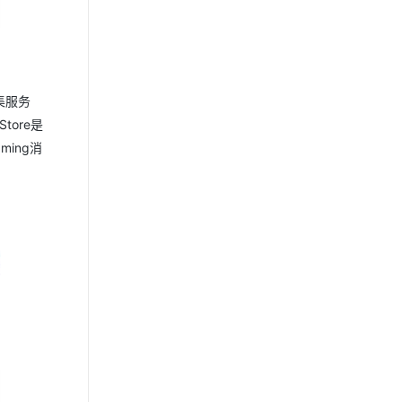
集服务
tore是
ing消