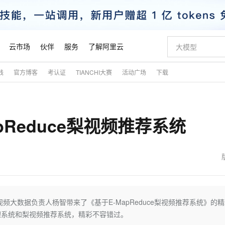
云市场
伙伴
服务
了解阿里云
践
官方博客
考认证
TIANCHI大赛
活动广场
下载
AI 特惠
数据与 API
成为产品伙伴
企业增值服务
最佳实践
价格计算器
AI 场景体
基础软件
产品伙伴合
阿里云认证
市场活动
配置报价
大模型
自助选配和估算价格
新方式
睿译宝，AI翻译排版一步到位
智启 AI 普惠权益
产品生态集成认证中心
企业支持计划
云上春晚
域名与网站
千问官方 MaaS 平台，为开发者和 Agent 而生，新用户赠送 1 亿 + tokens 额度
Qwen Aud
AI Coding
阿里云Maa
2026 阿里云
云服务器 E
为企业打
数据集
Windows
大模型认证
模型
NEW
NEW
Reduce梨视频推荐系统
交付可用成果
值低价云产品抢先购
上传文档即自动完成翻译和格式还原
至高享 1亿+免费 tokens，加速 Al 应用落地
提供智能易用的域名与建站服务
智能编程，一键
安全可靠、
产品生态伙伴
专家技术服务
云上奥运之旅
弹性计算合作
阿里云中企出
手机三要素
宝塔 Linux
全部认证
价格优势
有专属领域专家
GLM-5.2：长任务时代开源旗舰模型
阿里云 OPC 创新助力计划
千问大模型
即刻拥有 DeepS
AI 电商营销
对象存储 O
大模型
产品生态伙伴工作台
企业增值服务台
云栖战略参考
云存储合作计
云栖大会
身份实名认证
CentOS
训练营
推动算力普惠，释放技术红利
最高返9万
多领域专家智能体,一键组建 AI 虚拟交付团队
快速构建应用程序和网站，即刻迈出上云第一步
至高百万元 Token 补贴，加速一人公司成长
多元化、高性能、安全可靠的大模型服务
真正可用的 1M 上下文,一次完成代码全链路开发
轻松解锁专属 Dee
从图文生成到
云上的中国
数据库合作计
活动全景
短信
Docker
图片和
站式影视创作平台
Hermes Agent，打造自进化智能体
Token Plan 模型订阅计划
数字证书管理服务（原SSL证书）
5 分钟轻松部署
AI 广告创作
无影云电脑
企业成长
NEW
信息公告
看见新力量
云网络合作计
OCR 文字识别
JAVA
证享300元代金券
可视化编排打通从文字构思到成片全链路闭环
全托管，含MySQL、PostgreSQL、SQL Server、MariaDB多引擎
自主进化，持久记忆，越用越聪明
Qwen3.8-Max 首发尝鲜，限时加量 10 倍，夜间低至2折
实现全站HTTPS，呈现可信的WEB访问
图文、视频一
随时随地安
魔搭 Mode
Kimi-K3
HappyHors
NEW
loud
服务实践
官网公告
金融模力时刻
Salesforce O
版
发票查验
全能环境
Claude Code + GStack 打造工程团队
千问办公，限时限量积分加倍
Qoder
低代码高效构
AI 建站
短信服务
视频大数据负责人杨智带来了《基于E-MapReduce梨视频推荐系统》的
型
NEW
作计划
Kimi 最新旗舰模型，长程编程与推理利器
让文字生成流
计划
创新中心
魔搭 ModelSc
健康状态
理服务
让AI从“聊天伙伴”进化为能干活的“数字员工”
安装技能 GStack，拥有专属 AI 工程团队
你的AI工作搭子，覆盖日常办公高频场景
面向真实软件的智能体编程平台
0 代码专业建
理系统和梨视频推荐系统，精彩不容错过。
客户案例
天气预报查询
操作系统
态合作计划