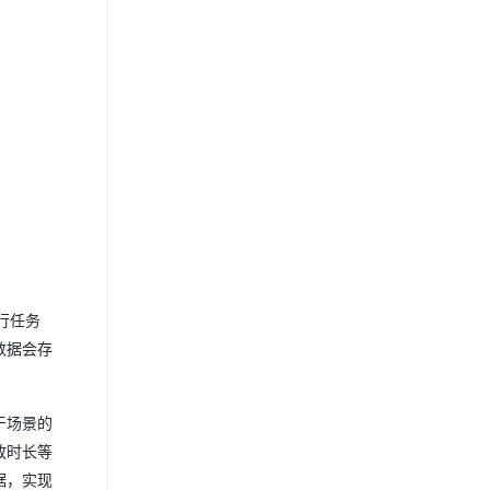
行任务
数据会存
于场景的
放时长等
据，实现