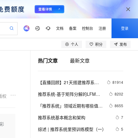
文档
备案
控制台
注册
登录
个人
积分
发布
验
作计划
器
AI 活动
专业服务
服务伙伴合作计划
开发者社区
加入我们
产品动态
服务平台百炼
阿里云 OPC 创新助力计划
热门文章
最新文章
一站式生成采购清单，支持单品或批量购买
io：打造专属 AI 语音助手
S产品伙伴计划（繁花）
峰会
CS
造的大模型服务与应用开发平台
一句话生成原生可编辑精美 PPT 文稿
AI 生产力先锋
Al MaaS 服务伙伴赋能合作
域名
博文
Careers
至高可申请百万元
Qwen3.8-Max 模型上线
开启高性价比 AI 编程新体验
弹性可伸缩的云计算服务
Qwen-Audio-3.0-Realtime 端到端实时语音角色扮演
输入一句话想法, 轻松生成专业的 PPT
先锋实践拓展 AI 生产力的边界
Token 补贴，五大权
计划
海大会
伙伴信用分合作计划
商标
问答
社会招聘
【直播回顾】21天搭建推荐系
81914
益加速 OPC 成功
eek-V4-Pro
SS
一键部署幻兽帕鲁游戏服务器
飞天发布时刻
HOT
Open Search 向量检索版支
划
备案
电子书
校园招聘
统：实现“千人千面”个性化推荐
pSeek-V4-Pro
视频创作，一键激活电商全链路生产力
稳定、安全、高性价比、高性能的云存储服务
一键购买专属联机服务器，轻松开启游戏
所见，即是所愿
持视频检索 Pipeline 功能
更多支持
推荐系统-基于矩阵分解的LFM模
8202
版权
（含视频）
划
公司注册
镜像站
视频生成
语音识别与合成
型
专属 QwenPaw
漫剧工坊：一站式动画创作平台
AI 实训营
HOT
应用身份服务 (IDaaS)
「推荐系统」领域近期有哪些值得
8655
合作伙伴培训与认证
划
上云迁移
站生成，高效打造优质广告素材
全接入的云上超级电脑
从聊天伙伴进化为能主动干活的本地数字员工
快速生产连贯的高质量长漫剧
从基础到进阶，Agent 创客手把手教你
OpenClaw 管理能力上线
读的论文？| 每周论文清单
lScope
我要反馈
e-1.1-T2V
Qwen3-TTS-Flash
推荐系统基本概念和架构
7
查询合作伙伴
n Alibaba Cloud ISV 合作
代维服务
建企业门户网站
10 分钟搭建微信、支付宝小程序
精彩
MaxCompute MaxFrame 提
畅细腻的高质量视频
离线语音合成大模型，多语言方言自适应，低延迟高稳定
创新加速
综述 | 推荐系统里预训练模型（一）
ope
登录合作伙伴管理后台
5
我要建议
站，无忧落地极速上线
以可视化方式快速构建移动和 PC 门户网站
国内短信简单易用，安全可靠，秒级触达，全球覆盖200+国家和地区。
高效部署网站，快速应用到小程序
供自动弹性内存功能