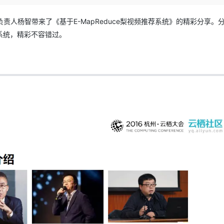
Deepseek-v4-pro
HappyHors
同享
万小智 AI 建站低至 15元/月
Qoder CN
AI 短剧/漫剧
云原生数据库 
快递物流查询
WordPress
成为服务伙
高校合作
点，立即开启云上创新
覆盖公网/内网、递归/权威、移动APP等全场景解析服务
送.CN域名，送备案服务码
基于千问大模型等，支持代码智能生成、研发智能问答
AI助力短剧
态智能体模型
旗舰 MoE 大模型，百万上下文与顶尖推理能力
图生视频，流
负责人杨智带来了《基于E-MapReduce梨视频推荐系统》的精彩分享。
Ubuntu
服务生态伙伴
系统，精彩不容错过。
云工开物
企业应用
Works
Night Plan 支持 Qwen 3.8-Max
云原生大数据计算服务 MaxCompute
AI 办公
容器服务 Kub
NEW
GLM-5.2
Wan2.7-T
Red Hat
30+ 款产品免费体验
Data Agent 驱动的一站式 Data+AI 开发治理平台
夜间 5 折，Qwen/Meoo/TokenPlan 客户专享
面向分析的企业级SaaS模式云数据仓库
AI智能应用
提供一站式管
科研合作
视觉 Coding、空间感知、多模态思考等全面升级
1M上下文，专为长程任务能力而生
ERP
堂（旗舰版）
SUSE
智能客服
CRM
防护产品
2个月
自动承接线索
建站小程序
OA 办公系统
AI 应用构建
大模型原生
力提升
财税管理
模板建站
Qoder
大模型服务平台百炼-应用模版
HOT
NEW
面向真实软件
个人版上线、团队版降价；千问3.8-Max首发发尝鲜
丰富多元化的应用模版和解决方案
400电话
定制建站
万有无界
大模型服务平台百炼-智能体
方案
广告营销
模板小程序
的模型效果
灵活可视化地构建企业级 Agent
定制小程序
秒悟
人工智能平台 PAI
APP 开发
云端极速 AI 
新一代 AI 视频生成模型，深度适配广告营销等场景
AI Native 的算法工程平台，一站式完成建模、训练、推理服务部署
建站系统