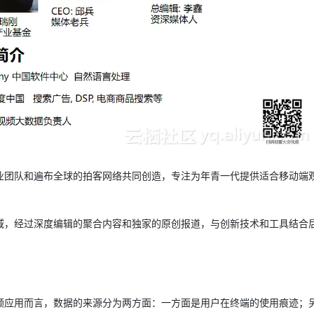
AI 应用
10分钟微调：让0.6B模型媲美235B模
多模态数据信
型
依托云原生高可用架构,实现Dify私有化部署
用1%尺寸在特定领域达到大模型90%以上效果
一个 AI 助手
超强辅助，Bol
即刻拥有 DeepSeek-R1 满血版
在企业官网、通讯软件中为客户提供 AI 客服
多种方案随心选，轻松解锁专属 DeepSeek
业团队和遍布全球的拍客网络共同创造，专注为年青一代提供适合移动端
域，经过深度编辑的聚合内容和独家的原创报道，与创新技术和工具结合
频应用而言，数据的来源分为两方面：一方面是用户在终端的使用痕迹；