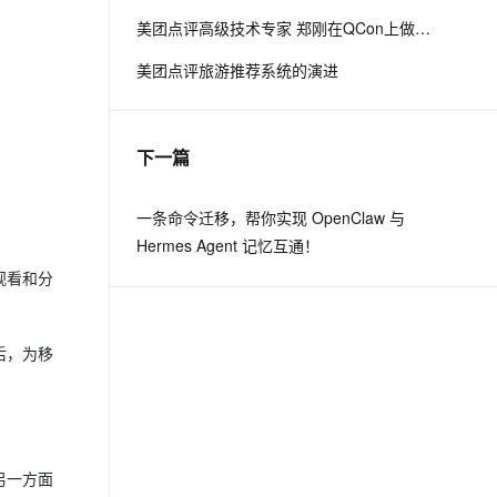
美团点评高级技术专家 郑刚在QCon上做了主题为《美团点评旅游推荐系统的演进》的演讲，就美团点评酒旅业务简介与基于用户画像找回策略演进等进行了深入的分享。
息提取
与 AI 智能体进行实时音视频通话
美团点评旅游推荐系统的演进
从文本、图片、视频中提取结构化的属性信息
构建支持视频理解的 AI 音视频实时通话应用
t.diy 一步搞定创意建站
构建大模型应用的安全防护体系
通过自然语言交互简化开发流程,全栈开发支持
通过阿里云安全产品对 AI 应用进行安全防护
下一篇
一条命令迁移，帮你实现 OpenClaw 与
Hermes Agent 记忆互通！
观看和分
后，为移
另一方面