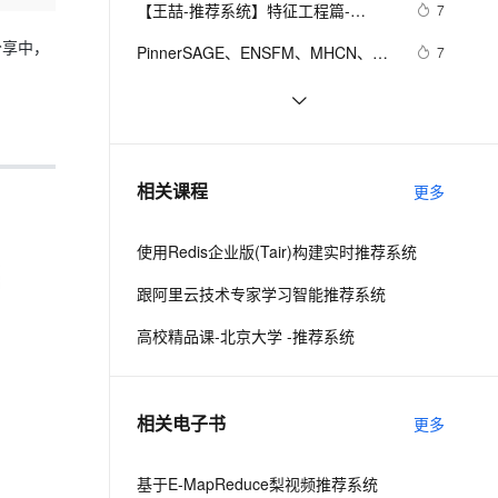
安全
【王喆-推荐系统】特征工程篇-
我要投诉
e-1.1-I2V
Cosyvoice-V3-Flash
7
PolarDB
上云场景组合购
Milvus 弹性伸缩功能新增节
伴
(task3)Embedding基础
漫剧创作，剧本、分镜、视频高效生成
100%兼容MySQL、PostgreSQL，兼容Oracle，支持集中和分布式
覆盖90%+业务场景，专享组合折扣价
点支持范围
畅自然，细节丰富
高表现力语音合成大模型，语音克隆听感自然
分享中，
VPN
PinnerSAGE、ENSFM、MHCN、
7
FFM…你都掌握了吗？一文总结推荐
ernetes 版 ACK
云聚AI 严选权益
AI 原生数据库服务发布
SSL 证书
智能推荐系统：个性化体验的背后
5
2V
Fun-ASR
系统必备经典模型（二）（2）
，一键激活高效办公新体验
理容器应用的 K8s 服务
精选AI产品，从模型到应用全链提效
Agent 数据网关
文戏情感细腻自然，动作戏激烈拳拳到肉，实现更强表演能力
支持中英文自由切换，具备更强的噪声鲁棒性
堡垒机
基于Apriori关联规则的电影推荐系统
12
AI 用量加速计划
云原生数据库 PolarDB
（附python代码）
防火墙
、识别商机，让客服更高效、服务更出色。
基于surprise模块快速搭建旅游产品推
新老同享，达量后返
Agentic Database 发布
5
相关课程
更多
荐系统（代码+原理）（一）
主机安全
应用
使用Redis企业版(Tair)构建实时推荐系统
千问办公
NEW
AI 应用及服务市场
的智能体编程平台
一站式AI生产力平台
跟阿里云技术专家学习智能推荐系统
AI 应用
伶鹊
高校精品课-北京大学 -推荐系统
企业级人与Agent协作平台，接入和调度多个数字员工
智能客服平台，对话机器人、对话分析、智能外呼
大模型
大模型服务平台百炼 - 全妙
自然语言处理
相关电子书
更多
应用创作平台
多模态内容创作工具，已接入 DeepSeek
数据标注
机器学习
基于E-MapReduce梨视频推荐系统