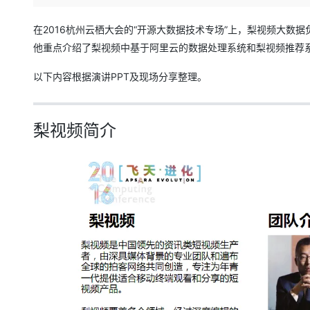
存储
天池大赛
Qwen3.7-Plus
云解析DNS
解决方案免费试用 新老
电子合同
最高领取价值200元试用
能看、能想、能动手的多模
安全
网络与CDN
在2016杭州云栖大会的“开源大数据技术专场”上，梨视频大数据
AI 算法大赛
畅捷通
他重点介绍了梨视频中基于阿里云的数据处理系统和梨视频推荐
大数据开发治理平台 Data
AI 产品 免费试用
网络
安全
云开发大赛
Qwen3-VL-Plus
Tableau 订阅
1亿+ 大模型 tokens 和 
以下内容根据演讲PPT及现场分享整理。
可观测
入门学习赛
中间件
AI空中课堂在线直播课
云防火墙
140+云产品 免费试用
上云与迁云
云原生的云上边界网络安全
产品新客免费试用，最长1
数据库
生态解决方案
梨视频简介
大模型服务
企业出海
大模型ACA认证体验
大数据计算
助力企业全员 AI 认知与能
行业生态解决方案
千问AI平台-Token Plan
政企业务
媒体服务
开发者生态解决方案
企业服务与云通信
千问AI平台-模型体验
AI 开发和 AI 应用解决
在线体验全尺寸、多种模态
域名与网站
Happy 系列大模型
终端用户计算
Serverless
开发工具