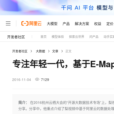
大模型
产品
解决方案
权益
定价
开发者社区
首页
模型体验
探索云世界
问产品
动手实
大模型
产品
解决方案
权益
定价
云市场
伙伴
服务
了解阿里云
精选产品
精选解决方案
普惠上云
产品定价
精选商城
成为销售伙伴
售前咨询
为什么选择阿里云
千问AI平台
开发者社区
大数据
文章
正文
了解云产品的定价详情
大模型服务平台百炼
千问办公，解锁你的工作
普惠上云 官方力荐
分销伙伴
在线服务
网站建设
什么是云计算
大
专注年轻一代，基于E-Map
大模型服务与应用平台
企业级Agent产品，直接
云服务器38元/年起，超
咨询伙伴
多端小程序
技术领先
云上成本管理
售后服务
轻量应用服务器
Agency Agents：拥
官方推荐返现计划
大模型
精选产品
精选解决方案
Salesforce 国际版订阅
稳定可靠
管理和优化成本
推荐新用户得奖励，单订单
销售伙伴合作计划
2016-11-04
7129
自助服务
友盟天域
安全合规
人工智能与机器学习
AI
文本生成
云数据库 RDS
HappyHorse 打造一
云工开物
无影生态合作计划
在线服务
观测云
分析师报告
高校专属算力普惠，学生认
计算
互联网应用开发
Qwen3.8-Max
HOT
Salesforce On Alibaba C
工单服务
Tuya 物联网平台阿里云
研究报告与白皮书
人工智能平台 PAI
快速拥有专属 OpenClaw
简介：
在2016杭州云栖大会的“开源大数据技术专场”上，梨
大模
Consulting Partner 合
大数据
容器
智能体时代全能旗舰模型
免费试用
短信专区
一站式AI开发、训练和推
分享。分享中，他重点介绍了梨视频中基于阿里云的数据处
蓝凌 OA
AI 大模型销售与服务生
现代化应用