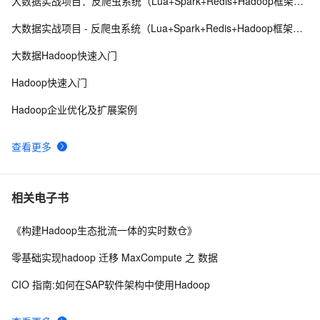
大数据实战项目：反爬虫系统（Lua+Spark+Redis+Hadoop框架搭建）第四阶段
Spark DAGScheduler中stage转换成TaskSet的过程
2
9
大数据实战项目 - 反爬虫系统（Lua+Spark+Redis+Hadoop框架搭建）第六阶段
【大数据技术】流数据、流计算、Spark Streaming、
7
10
大数据Hadoop快速入门
DStream的讲解（图文解释 超详细）
Hadoop快速入门
Hadoop企业优化及扩展案例
查看更多
相关电子书
《构建Hadoop生态批流一体的实时数仓》
零基础实现hadoop 迁移 MaxCompute 之 数据
CIO 指南:如何在SAP软件架构中使用Hadoop