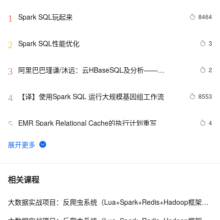
Spark SQL玩起来
8464
1
Spark SQL性能优化
3
2
阿里巴巴瑾谦/沐远：云HBaseSQL及分析——
2
3
Phoenix&Spark
【译】使用Spark SQL 运行大规模基因组工作流
8553
4
EMR Spark Relational Cache的执行计划重写
4
5
钉钉群直播【Spark Relational Cache 原理和实践】
8411
6
10月17日Spark社区直播【Tablestore Spark 
397
7
相关课程
Streaming Connector -- 海量结构化数据的实时计算和
处理】
大数据实战项目：反爬虫系统（Lua+Spark+Redis+Hadoop框架搭建）第一阶段
查看spark是否有僵尸进程，有的话，先杀掉。可以使
601
8
用下面命令