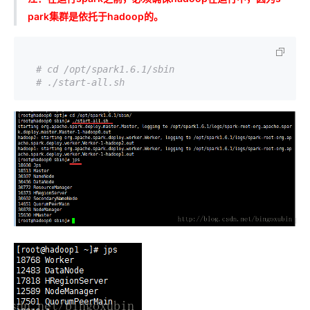
park集群是依托于hadoop的。
# cd /opt/spark1.6.1/sbin
# ./start-all.sh