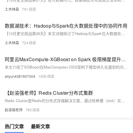
土木林森
791
数据湖技术：Hadoop与Spark在大数据处理中的协同作用
【10月更文挑战第26天】本文详细探讨了Hadoop与Spark在大数据处理中的协同作用，通过具体案例展示了两者的最佳实践。Hadoop的HDFS和MapReduce负责数据存储和预处理，确保高可靠性和容错性；Spark则凭借其高性能和丰富的API，进行深度分析和机器学习，实现高效的批处理和实时处理。
土木林森
724
阿里云MaxCompute-XGBoost on Spark 极限梯度提升算法的分布式训练与模型持久化oss的实现与代码浅析
本文介绍了XGBoost在MaxCompute+OSS架构下模型持久化遇到的问题及其解决方案。首先简要介绍了XGBoost的特点和应用场景，随后详细描述了客户在将XGBoost on Spark任务从HDFS迁移到OSS时遇到的异常情况。通过分析异常堆栈和源代码，发现使用的`nativeBooster.saveModel`方法不支持OSS路径，而使用`write.overwrite().save`方法则能成功保存模型。最后提供了完整的Scala代码示例、Maven配置和提交命令，帮助用户顺利迁移模型存储路径。
aliyun4381607004
1006
【赵渝强老师】Redis Cluster分布式集群
Redis Cluster是Redis的分布式存储解决方案，通过哈希槽（slot）实现数据分片，支持水平扩展，具备高可用性和负载均衡能力，适用于大规模数据场景。
赵渝强老师
783
热门文章
最新文章