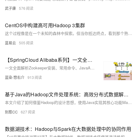
武子康
576
CentOS中构建高可用Hadoop 3集群
这个过程像是在一个未知的森林中探索。但当你抵达终点，看到那个熟悉的Hadoop管理界面时，所有的艰辛都会化为乌有。仔细观察，尽全力，这就是构建高可用Hadoop 3集群的挑战之旅。
蓝易云
505
【SpringCloud Alibaba系列】一文全面解析Zookeeper安装、常用命令、JavaAPI操作、Watch事件监听、分布式锁、集群搭建、核心理论
一文全面解析Zookeeper安装、常用命令、JavaAPI操作、Watch事件监听、分布式锁、集群搭建、核心理论。
蓝染-惣右介
913
基于Java的Hadoop文件处理系统：高效分布式数据解析与存储
本文介绍了如何借鉴Hadoop的设计思想，使用Java实现其核心功能MapReduce，解决海量数据处理问题。通过类比图书馆管理系统，详细解释了Hadoop的两大组件：HDFS（分布式文件系统）和MapReduce（分布式计算模型）。具体实现了单词统计任务，并扩展支持CSV和JSON格式的数据解析。为了提升性能，引入了Combiner减少中间数据传输，以及自定义Partitioner解决数据倾斜问题。最后总结了Hadoop在大数据处理中的重要性，鼓励Java开发者学习Hadoop以拓展技术边界。
别惹CC
627
数据湖技术：Hadoop与Spark在大数据处理中的协同作用
【10月更文挑战第27天】在大数据时代，数据湖技术凭借其灵活性和成本效益成为企业存储和分析大规模异构数据的首选。Hadoop和Spark作为数据湖技术的核心组件，通过HDFS存储数据和Spark进行高效计算，实现了数据处理的优化。本文探讨了Hadoop与Spark的最佳实践，包括数据存储、处理、安全和可视化等方面，展示了它们在实际应用中的协同效应。