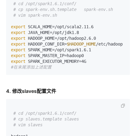
# cd /opt/spark1.6.1/conf/
# cp spark-env.sh.template   spark-env.sh
# vim spark-env.sh
export
export
export
export
 HADOOP_CONF_DIR=
$HADOOP_HOME
export
export
export
 SPARK_EXECUTOR_MEMORY=4G                 
#在末尾添加上述配置
4. 修改slaves配置文件
# cd /opt/spark1.6.1/conf/
# cp slaves.template slaves
# vim slaves