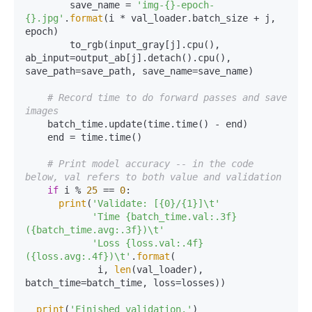
        save_name = 
'img-{}-epoch-
{}.jpg'
.
format
(i * val_loader.batch_size + j, 
epoch)

        to_rgb(input_gray[j].cpu(), 
ab_input=output_ab[j].detach().cpu(), 
save_path=save_path, save_name=save_name)

# Record time to do forward passes and save 
images
    batch_time.update(time.time() - end)

    end = time.time()

# Print model accuracy -- in the code 
below, val refers to both value and validation
if
 i % 
25
 == 
0
:

print
(
'Validate: [{0}/{1}]\t'
'Time {batch_time.val:.3f} 
({batch_time.avg:.3f})\t'
'Loss {loss.val:.4f} 
({loss.avg:.4f})\t'
.
format
(

             i, 
len
(val_loader), 
batch_time=batch_time, loss=losses))

print
(
'Finished validation.'
)
