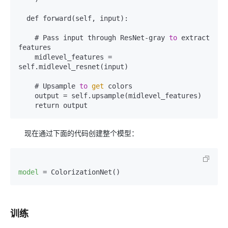
  def forward(self, input):

    # Pass input through ResNet-gray 
to
 extract 
features

    midlevel_features = 
self.midlevel_resnet(input)

    # Upsample 
to
get
 colors

    output = self.upsample(midlevel_features)

现在通过下面的代码创建整个模型：
model
=
训练