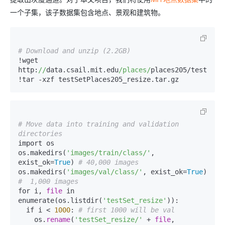
一个子集，该子数据集包含地点、景观和建筑物。
# Download and unzip (2.2GB)
!wget 
http:
//
data.csail.mit.edu
/places/
places205/testSetP
# Move data into training and validation 
directories
import os

os.makedirs(
'images/train/class/'
, 
exist_ok=
True
) 
# 40,000 images
os.makedirs(
'images/val/class/'
, exist_ok=
True
)   
#  1,000 images
for i, 
file
 in 
enumerate(os.listdir(
'testSet_resize'
)):

  if i < 
1000
: 
# first 1000 will be val
    os.
rename
(
'testSet_resize/'
 + 
file
, 