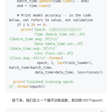
    batch_time.
update
(time.
time
() - end)

    end = time.
time
()

    # Print model accuracy -- in the code 
below, val refers to value, not validation

    if i % 
25
 == 
0
:

print
(
'Epoch: [{0}][{1}/{2}]\t'
'Time {batch_time.val:.3f} 
({batch_time.avg:.3f})\t'
'Data {data_time.val:.3f} 
({data_time.avg:.3f})\t'
'Loss {loss.val:.4f} 
({loss.avg:.4f})\t'
.
format
(

              epoch, i, 
len
(train_loader), 
batch_time=batch_time,

             data_time=data_time, loss=losses)) 

print
(
'Finished training epoch 
{}'
.
format
接下来，我们定义一个循环训练函数，即训练100个epoch：