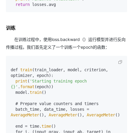
return
训练
在训练过程中，使用loss.backward（）运行模型并进行反向
传播过程。我们首先定义了一个训练一个epoch的函数：
def 
train
(train_loader, model, criterion, 
optimizer, epoch):

print
(
'Starting training epoch 
{}'
.
format
(epoch))

  model.
train
()

  # Prepare value counters and timers

  batch_time, data_time, losses = 
AverageMeter
(), 
AverageMeter
(), 
AverageMeter
()

  end = time.
time
()

  for i, (input_gray, input_ab, target) in 