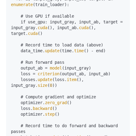
enumerate
(train_loader):

    # Use GPU if available

    if use_gpu: input_gray, input_ab, target = 
input_gray.
cuda
(), input_ab.
cuda
(), 
target.
cuda
()

    # Record time to load data (above)

    data_time.
update
(time.
time
() - end)

    # Run forward pass

    output_ab = 
model
(input_gray) 

    loss = 
criterion
(output_ab, input_ab) 

    losses.
update
(loss.
item
(), 
input_gray.
size
(
0
))

    # Compute gradient and optimize

    optimizer.
zero_grad
()

    loss.
backward
()

    optimizer.
step
()

    # Record time to do forward and backward 
passes
