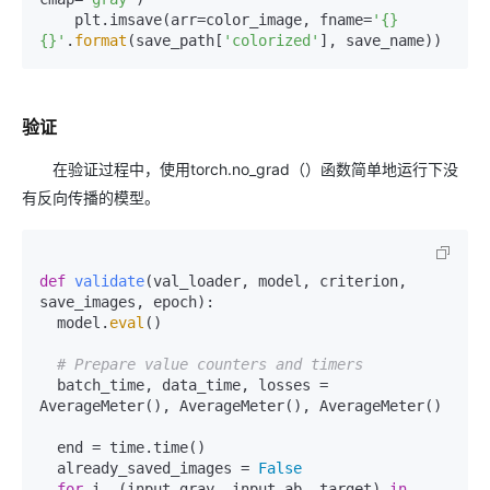
    plt.imsave(arr=color_image, fname=
'{}
{}'
.
format
(save_path[
'colorized'
验证
在验证过程中，使用torch.no_grad（）函数简单地运行下没
有反向传播的模型。
def
validate
(
val_loader, model, criterion, 
save_images, epoch
):

  model.
eval
()

# Prepare value counters and timers
  batch_time, data_time, losses = 
AverageMeter(), AverageMeter(), AverageMeter()

  end = time.time()

  already_saved_images = 
False
for
 i, (input_gray, input_ab, target) 
in