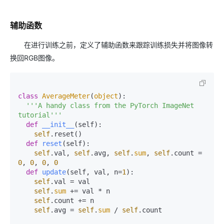
辅助函数
在进行训练之前，定义了辅助函数来跟踪训练损失并将图像转
换回RGB图像。
class
AverageMeter
(
object
):

'''A handy class from the PyTorch ImageNet 
tutorial'''
def
__init__
(
self
):

self
.reset()

def
reset
(
self
):

self
.val, 
self
.avg, 
self
.
sum
, 
self
.count = 
0
, 
0
, 
0
, 
0
def
update
(
self, val, n=
1
):

self
.val = val

self
.
sum
 += val * n

self
.count += n

self
.avg = 
self
.
sum
 / 
self
.count
