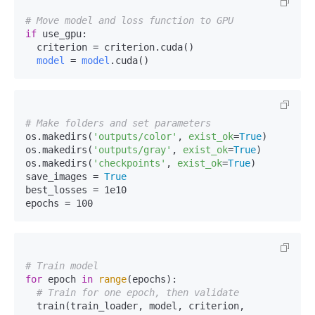
# Move model and loss function to GPU
if
 use_gpu: 

  criterion = criterion.cuda()

model
 = 
model
# Make folders and set parameters
os.makedirs(
'outputs/color'
, 
exist_ok
=
True
)

os.makedirs(
'outputs/gray'
, 
exist_ok
=
True
)

os.makedirs(
'checkpoints'
, 
exist_ok
=
True
)

save_images = 
True
best_losses = 1e10

# Train model
for
 epoch 
in
range
(epochs):

# Train for one epoch, then validate
  train(train_loader, model, criterion, 