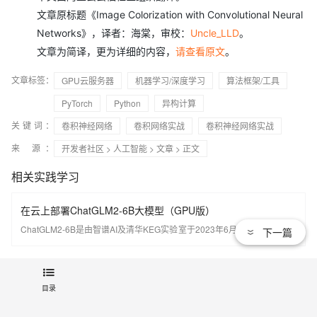
文章原标题《Image Colorization with Convolutional Neural
Networks》，译者：海棠，审校：
Uncle_LLD
。
文章为简译，更为详细的内容，
请查看原文
。
文章标签：
GPU云服务器
机器学习/深度学习
算法框架/工具
PyTorch
Python
异构计算
关键词：
卷积神经网络
卷积网络实战
卷积神经网络实战
来 源：
开发者社区
>
人工智能
>
文章
> 正文
相关实践学习
在云上部署ChatGLM2-6B大模型（GPU版）
ChatGLM2-6B是由智谱AI及清华KEG实验室于2023年6月发布的中英双语
下一篇
对话开源大模型。通过本实验，可以学习如何配置AIGC开发环境，如何部
署ChatGLM2-6B大模型。
目录
相关文章