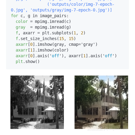
               ('outputs/color/img-7-epoch-
0.jpg', 'outputs/gray/img-7-epoch-0.jpg')]
for
 c, g in image_pairs:

color
 = mpimg.imread(c)

gray
  = mpimg.imread(g)

f
, axarr = plt.subplots(
1
, 
2
)

f
.set_size_inches(
15
, 
15
)

axarr
[
0
].imshow(gray, cmap='gray')

axarr
[
1
].imshow(color)

axarr
[
0
].axis('
off
'), axarr[
1
].axis('
off
')

plt