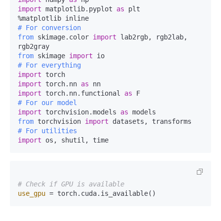
import
 matplotlib.pyplot 
as
 plt

# For conversion
from
 skimage.color 
import
 lab2rgb, rgb2lab, 
from
 skimage 
import
# For everything
import
import
 torch.nn 
as
import
 torch.nn.functional 
as
# For our model
import
 torchvision.models 
as
from
 torchvision 
import
# For utilities
import
# Check if GPU is available
use_gpu