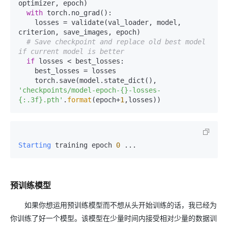
optimizer, epoch)

with
 torch.no_grad():

    losses = validate(val_loader, model, 
criterion, save_images, epoch)

# Save checkpoint and replace old best model 
if current model is better
if
 losses < best_losses:

    best_losses = losses

    torch.save(model.state_dict(), 
'checkpoints/model-epoch-{}-losses-
{:.3f}.pth'
.
format
(epoch+
1
Starting
 training epoch 
0
预训练模型
如果你想运用预训练模型而不想从头开始训练的话，我已经为
你训练了好一个模型。该模型在少量时间内接受相对少量的数据训