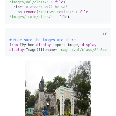
'images/val/class/'
 + 
file
)

  else: 
# others will be val
    os.
rename
(
'testSet_resize/'
 + 
file
, 
'images/train/class/'
 + 
file
# Make sure the images are there
from
 IPython.
display
 import Image, 
display
display
(Image(filename=
'images/val/class/84b3ccd820