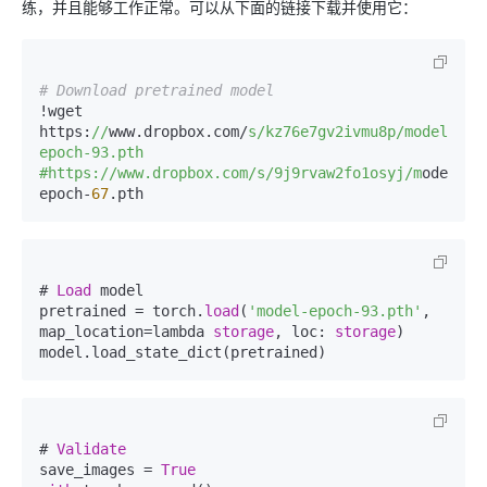
练，并且能够工作正常。可以从下面的链接下载并使用它：
# Download pretrained model
!wget 
https:
//
www.dropbox.com/
s/kz76e7gv2ivmu8p/model-
epoch-93.pth

#https:/
/www.dropbox.com/s
/9j9rvaw2fo1osyj/m
odel-
epoch-
67
# 
Load
 model

pretrained = torch.
load
(
'model-epoch-93.pth'
, 
map_location=lambda 
storage
, loc: 
storage
)

# 
Validate
save_images = 
True