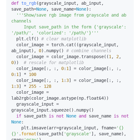
def
to_rgb
(
grayscale_input, ab_input, 
save_path=
None
, save_name=
None
):

'''Show/save rgb image from grayscale and ab 
channels

     Input save_path in the form {'grayscale': 
'/path/', 'colorized': '/path/'}'''
  plt.clf() 
# clear matplotlib 
  color_image = torch.cat((grayscale_input, 
ab_input), 
0
).numpy() 
# combine channels
  color_image = color_image.transpose((
1
, 
2
, 
0
))  
# rescale for matplotlib
  color_image[:, :, 
0
:
1
] = color_image[:, :, 
0
:
1
] * 
100
  color_image[:, :, 
1
:
3
] = color_image[:, :, 
1
:
3
] * 
255
 - 
128
  color_image = 
lab2rgb(color_image.astype(np.float64))

  grayscale_input = 
grayscale_input.squeeze().numpy()

if
 save_path 
is
not
None
and
 save_name 
is
not
None
: 

    plt.imsave(arr=grayscale_input, fname=
'{}
{}'
.
format
(save_path[
'grayscale'
], save_name), 
cmap=
'gray'
)
