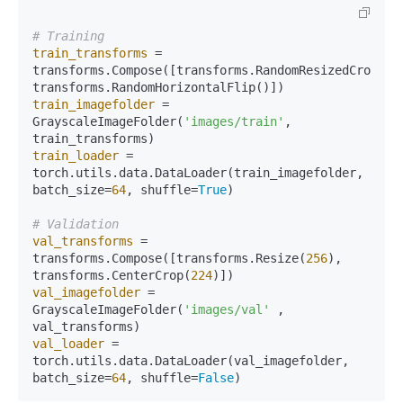
# Training
train_transforms
 = 
transforms.Compose([transforms.RandomResizedCrop(
22
train_imagefolder
 = 
GrayscaleImageFolder(
'images/train'
, 
train_loader
 = 
torch.utils.data.DataLoader(train_imagefolder, 
batch_size=
64
, shuffle=
True
)

# Validation 
val_transforms
 = 
transforms.Compose([transforms.Resize(
256
), 
transforms.CenterCrop(
224
val_imagefolder
 = 
GrayscaleImageFolder(
'images/val'
 , 
val_loader
 = 
torch.utils.data.DataLoader(val_imagefolder, 
batch_size=
64
, shuffle=
False