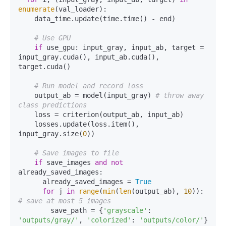
enumerate
(val_loader):

    data_time.update(time.time() - end)

# Use GPU
if
 use_gpu: input_gray, input_ab, target = 
input_gray.cuda(), input_ab.cuda(), 
target.cuda()

# Run model and record loss
    output_ab = model(input_gray) 
# throw away 
class predictions
    loss = criterion(output_ab, input_ab)

    losses.update(loss.item(), 
input_gray.size(
0
))

# Save images to file
if
 save_images 
and
not
already_saved_images:

      already_saved_images = 
True
for
 j 
in
range
(
min
(
len
(output_ab), 
10
)): 
# save at most 5 images
        save_path = {
'grayscale'
: 
'outputs/gray/'
, 
'colorized'
: 
'outputs/color/'
}
