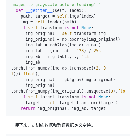
images to grayscale before loading'''
def
__getitem__
(
self, index
):

    path, target = 
self
.imgs[index]

    img = 
self
.loader(path)

if
self
.transform 
is
not
None
:

      img_original = 
self
.transform(img)

      img_original = np.asarray(img_original)

      img_lab = rgb2lab(img_original)

      img_lab = (img_lab + 
128
) / 
255
      img_ab = img_lab[:, :, 
1
:
3
]

      img_ab = 
torch.from_numpy(img_ab.transpose((
2
, 
0
, 
1
))).
float
()

      img_original = rgb2gray(img_original)

      img_original = 
torch.from_numpy(img_original).unsqueeze(
0
).
float
()

if
self
.target_transform 
is
not
None
:

      target = 
self
.target_transform(target)

return
接下来，对训练数据和验证数据定义变换。