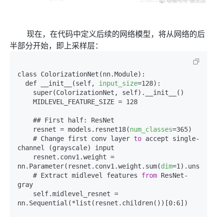
现在，在代码中定义后续的网络模型，将从网络的后
半部分开始，即上采样层：
class ColorizationNet(nn.Module):

  def __init__(self, 
input_size
=128):

    super(ColorizationNet, self).__init__()

    MIDLEVEL_FEATURE_SIZE = 128

    ## First half: ResNet

    resnet = models.resnet18(
num_classes
=365) 

    # Change first conv layer 
to
 accept single-
channel (grayscale) input

    resnet.conv1.weight = 
nn.Parameter(resnet.conv1.weight.sum(
dim
=1).unsqueez
    # Extract midlevel features 
from
 ResNet-
gray

    self.midlevel_resnet = 
nn.Sequential(*list(resnet.children())[0:6])
