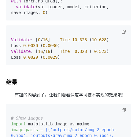
with
 torch.no_grad():

validate
(val_loader, model, criterion, 
save_images, 
0
Validate
: [
0
/
16
]    
Time
10.628
 (
10.628
)    
Loss 
0.0030
 (
0.0030
Validate
: [
16
/
16
]   
Time
0.328
 ( 
0.523
)    
Loss 
0.0029
 (
0.0029
结果
有趣的内容到了，让我们看看深度学习技术实现的效果吧！
# Show images 
import
image_pairs
 =
 [('outputs/color/img-2-epoch-
0.jpg', 'outputs/gray/img-2-epoch-0.jpg'),
