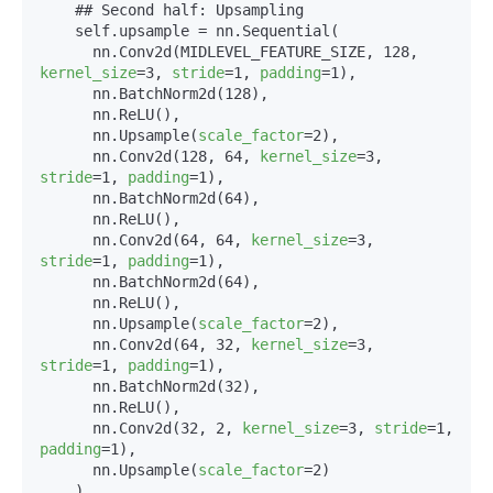
    ## Second half: Upsampling

    self.upsample = nn.Sequential(     

      nn.Conv2d(MIDLEVEL_FEATURE_SIZE, 128, 
kernel_size
=3, 
stride
=1, 
padding
=1),

      nn.BatchNorm2d(128),

      nn.ReLU(),

      nn.Upsample(
scale_factor
=2),

      nn.Conv2d(128, 64, 
kernel_size
=3, 
stride
=1, 
padding
=1),

      nn.BatchNorm2d(64),

      nn.ReLU(),

      nn.Conv2d(64, 64, 
kernel_size
=3, 
stride
=1, 
padding
=1),

      nn.BatchNorm2d(64),

      nn.ReLU(),

      nn.Upsample(
scale_factor
=2),

      nn.Conv2d(64, 32, 
kernel_size
=3, 
stride
=1, 
padding
=1),

      nn.BatchNorm2d(32),

      nn.ReLU(),

      nn.Conv2d(32, 2, 
kernel_size
=3, 
stride
=1, 
padding
=1),

      nn.Upsample(
scale_factor
=2)

    )
