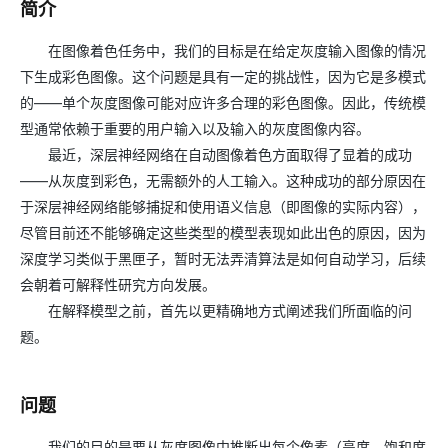
简介
在图像着色任务中，我们的目标是在给定灰度输入图像的情况
下生成彩色图像。这个问题是具有一定的挑战性，因为它是多模式
的——单个灰度图像可能对应许多合理的彩色图像。因此，传统模
型通常依赖于重要的用户输入以及输入的灰度图像内容。
最近，深层神经网络在自动图像着色方面取得了显着的成功
——从灰度到彩色，无需额外的人工输入。这种成功的部分原因在
于深层神经网络能够捕捉和使用语义信息（即图像的实际内容），
尽管目前还不能够确定这些类型的模型表现如此出色的原因，因为
深度学习类似于黑匣子，暂时无法弄清算法是如何自动学习，后续
会朝着可解释性研究方向发展。
在解释模型之前，首先以更精确地方式阐述我们所面临的问
题。
问题
我们的目的是要从灰度图像中推断出每个像素（亮度、饱和度