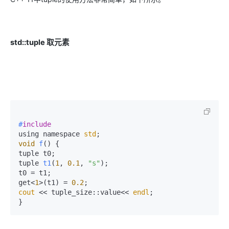
std::tuple
取元素
#
include
using namespace 
std
void
f
()
 {

tuple t0;

tuple 
t1
(
1
, 
0.1
, 
"s"
)
;

t0 = t1;

get<
1
>(t1) = 
0.2
cout
 << tuple_size::value<< 
endl
;

}