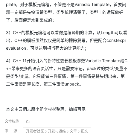
plate。对于模板元编程，不管是不是Variadic Template，首要问
题一定都是先搞清楚类型，类型梳理清楚了，类型上的运算做好
了，后面便是水到渠成的；
3）C++的模板元编程可以看做是编译期的计算，从Length可以看
出，C++的模板虽然仅仅是简单的擦除复写，但是配合constexpr
evaluation，可以达到相当强大的计算能力；
4）C++ 11开始引入的新特性变长模板参数Variadic Template给C
++带来更多的语言灵活性，只是需要牢记，pack过的类型/变量不
是类型/变量。它只能做三件事情，第一件事情是将头切出来，第
二件事情是算长度，第三件事情unpack。
本文由云栖志愿小组李杉杉整理，编辑百见
文章标签：
C++
来 源：
开发者社区
>
开发与运维
>
文章
> 正文