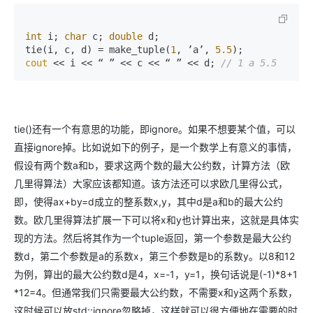
int
 i; 
char
 c; 
double
 d;

tie(i, c, d) = make_tuple(
1
, ’a’, 
5.5
cout
 << i << “ ” << c << “ ” << d; 
// 1 a 5.5
tie()还有一个有意思的功能，即ignore。如果不想要某个值，可以
直接ignore掉。比如说如下的例子，是一个数学上有意义的事情，
假设有两个数a和b，要求这两个数的最大公约数，计算方法（欧
几里得算法）大家应该都知道。该方法还可以求欧几里得公式，
即，使得ax+by=d成立的整系数x,y，其中d是a和b的最大公约
数。欧几里得算法扩展一下可以将x和y也计算出来，这就是具体实
现的方法。然后将其作为一个tuple返回，第一个参数是最大公约
数d，第二个参数是a的系数x，第三个参数是b的系数y。以8和12
为例，算出的最大公约数d是4，x=-1，y=1，换句话说是(-1)*8+1
*12=4。但通常我们只需要最大公约数，不需要x和y这两个系数，
这时候可以放std::ignore忽略掉，这样就可以很方便地在需要的时