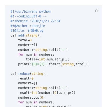
#!/usr/bin/env python
#!--coding:utf-8 --
#!shenjie :2018/1/23 22:34
#!@Auther :shenjie
#!@file: 计算器.py
def 
add
(
string
):

    total
=
0
    numbers=[]

    numbers+=
string
.split(
'+'
)

for
 num 
in
 numbers:

        total+=
int
(num.strip())

    print(
'{0}={1}'
.format(
string
,total))

def 
reduce
(
string
):

    result
=
0
    numbers=[]

    numbers+=
string
.split(
'-'
)

    result=
int
(numbers[
0
].strip())

    numbers.pop(
0
)

for
 num 
in
 numbers:
