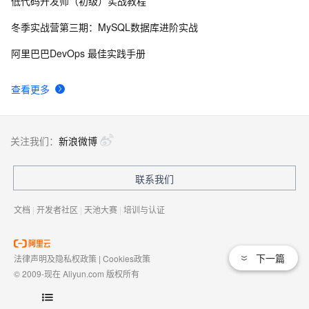
低代码开发师（初级）实战教程
【python】list和tuple的区别
5
8
冬季实战营第三期：MySQL数据库进阶实战
什么是Python中的元组解包（Tuple Unpacking）？
5
9
阿里巴巴DevOps 最佳实践手册
【C++ 包装器类 std::tuple】全面入门指南：深入理解并
5
10
查看更多
掌握C++ 元组 std::tuple 的实用技巧与应用（二）
关注我们：
新浪微博
联系我们
文档
|
开发者社区
|
天池大赛
|
培训与认证
下一篇
法律声明及隐私权政策
|
Cookies政策
© 2009-现在 Aliyun.com 版权所有
增值电信业务经营许可证：
浙B2-20080101
域名注册服务机构许可：
浙D3-20210002