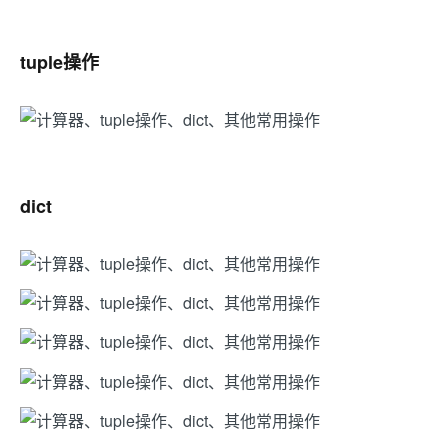
tuple操作
dict