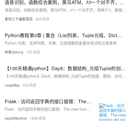
语音识别，函数综合案例，黑马ATM，/t/t一个对不齐，用两个/t，数据容器入门,数据容器可以分为列表(list)、元组(tuple)、字符串(str)、集合(set)、字典（dict）
语音识别，函数综合案例，黑马ATM，/t/t一个对不齐，用两个/t，数据容器入门,数据容器可以分为列表(list)、元组(tuple)、字符串(str)、集合(set)、字典（dict）
爱你三千遍斯塔克
666
Python教程第3章 | 集合（List列表、Tuple元组、Dict字典、Set）
Python 列表、无序列表、字典、元组增删改查基本用法和注意事项
仲君Johnny
723
【100天精通python】Day8：数据结构_元组Tuple的创建、删除、访问、修改、推导系列操作
【100天精通python】Day8：数据结构_元组Tuple的创建、删除、访问、修改、推导系列操作
LeapMay
550
Flask - 访问返回字典的接口报错：The view function did not return a valid response. The return type must be a string, tuple, Response instance, or WSGI callable, but it was a dict.
Flask - 访问返回字典的接口报错：The view function did not return a valid response. The return type must be a string, tuple, Response instance, or WSGI callable, but it was a dict.
cejze5tbulhvo
1848