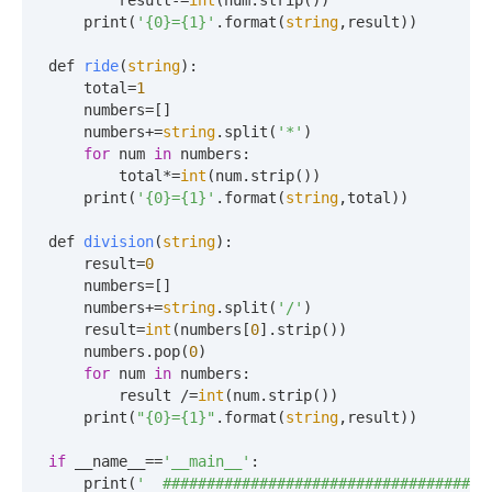
        result-=
int
(num.strip())

    print(
'{0}={1}'
.format(
string
,result))

def 
ride
(
string
):

    total
=
1
    numbers=[]

    numbers+=
string
.split(
'*'
)

for
 num 
in
 numbers:

        total*=
int
(num.strip())

    print(
'{0}={1}'
.format(
string
,total))

def 
division
(
string
):

    result
=
0
    numbers=[]

    numbers+=
string
.split(
'/'
)

    result=
int
(numbers[
0
].strip())

    numbers.pop(
0
)

for
 num 
in
 numbers:

        result /=
int
(num.strip())

    print(
"{0}={1}"
.format(
string
,result))

if
 __name__==
'__main__'
:

    print(
'  #####################################