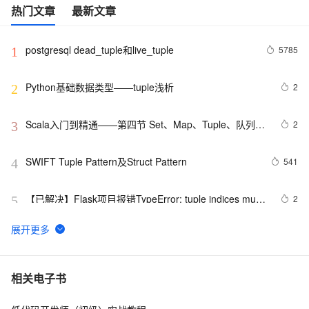
热门文章
最新文章
postgresql dead_tuple和live_tuple
5785
1
Python基础数据类型——tuple浅析
2
2
Scala入门到精通——第四节 Set、Map、Tuple、队列操
2
3
作实战
SWIFT Tuple Pattern及Struct Pattern
541
4
【已解决】Flask项目报错TypeError: tuple indices must 
2
5
be integers or slices, not str
SWIFT中函数返回值为Tuple
1
6
Python list, dict, set, tuple
2
7
相关电子书