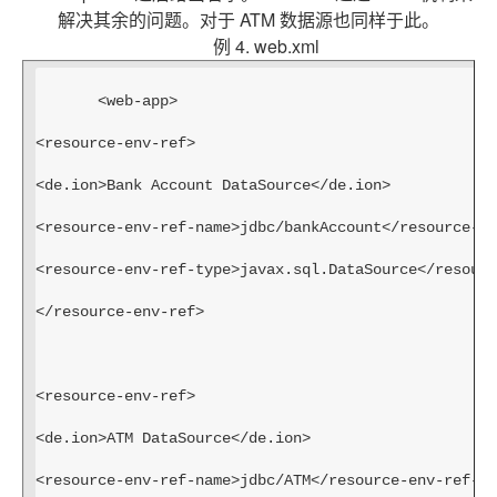
解决其余的问题。对于 ATM 数据源也同样于此。
例 4. web.xml
<web-app>
<resource-env-ref>
<de.ion>Bank Account DataSource</de.ion>
<resource-env-ref-name>jdbc/bankAccount</resource-en
<resource-env-ref-type>javax.sql.DataSource</resourc
</resource-env-ref>
<resource-env-ref>
<de.ion>ATM DataSource</de.ion>
<resource-env-ref-name>jdbc/ATM</resource-env-ref-na