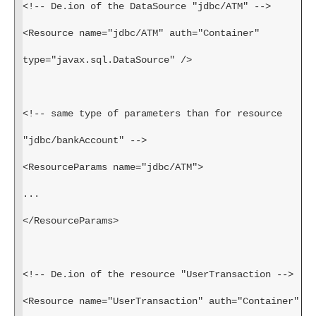
<!-- De.ion of the DataSource "jdbc/ATM" -->
<Resource name="jdbc/ATM" auth="Container" 
type="javax.sql.DataSource" />
<!-- same type of parameters than for resource 
"jdbc/bankAccount" -->
<ResourceParams name="jdbc/ATM">
...
</ResourceParams>
<!-- De.ion of the resource "UserTransaction -->
<Resource name="UserTransaction" auth="Container" 