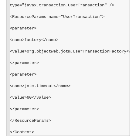
type="javax.transaction.UserTransaction" />
<ResourceParams name="UserTransaction">
<parameter>
<name>factory</name>
<value>org.objectweb.jotm.UserTransactionFactory</va
</parameter>
<parameter>
<name>jotm.timeout</name>
<value>60</value>
</parameter>
</ResourceParams>
</Context>