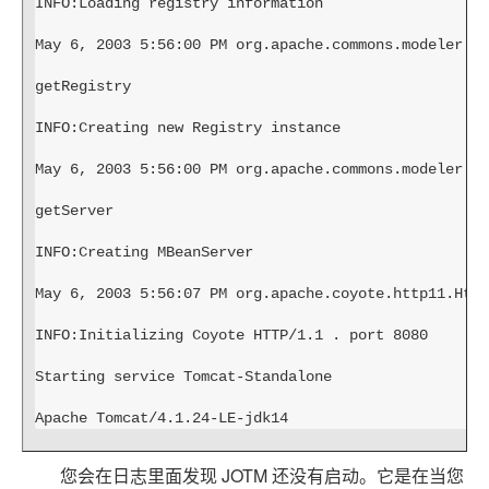
INFO:Loading registry information
May 6, 2003 5:56:00 PM org.apache.commons.modeler.Re
getRegistry
INFO:Creating new Registry instance
May 6, 2003 5:56:00 PM org.apache.commons.modeler.Re
getServer
INFO:Creating MBeanServer
May 6, 2003 5:56:07 PM org.apache.coyote.http11.Http
INFO:Initializing Coyote HTTP/1.1 . port 8080
Starting service Tomcat-Standalone
Apache Tomcat/4.1.24-LE-jdk14
您会在日志里面发现 JOTM 还没有启动。它是在当您