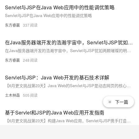
Servlet与JSP在Java Web应用中的性能调优策略
Servlet与JSP在Java Web应用中的性能调优策略
东方睿赢
337
在Java服务器端开发的浩瀚宇宙中，Servlet与JSP犹如两颗璀璨的明星，它们联袂登场，共同编织出动态网站的绚丽篇章。
在Java服务器端开发的浩瀚宇宙中，Servlet与JSP犹如两颗璀璨的明星，它们联袂登场，共同编织出动态网站的绚丽篇章。
东方睿赢
248
Servlet与JSP：Java Web开发的基石技术详解
【6月更文挑战第23天】Java Web的Servlet与JSP是动态网页的核心。Servlet是服务器端的Java应用，处理HTTP请求并响应；JSP则是结合HTML与Java代码的页面，用于动态内容生成。Servlet通过生命周期方法如`init()`、`service()`和`destroy()`工作，而JSP在执行时编译成Servlet。两者在MVC架构中分工，Servlet处理逻辑，JSP展示数据。尽管有Spring MVC等框架，Servlet和JSP仍是理解Web开发基础的关键。
土木林森
505
下一篇
基于Servlet和JSP的Java Web应用开发指南
【6月更文挑战第23天】构建Java Web应用，Servlet与JSP携手打造在线图书管理系统，涵盖需求分析、设计、编码到测试。通过实例展示了Servlet如何处理用户登录（如`LoginServlet`），JSP负责页面展示（如`login.jsp`和`bookList.jsp`）。应用基于MySQL数据库，包含用户和图书表。登录失败显示错误信息，成功后展示图书列表。部署到Tomcat服务器测试功能。此基础教程为深入Java Web开发奠定了基础。
土木林森
507