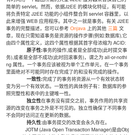
简单的 servlet。然而，依据J2EE 的模块化特征，有可能
将负责特定 J2EE 功能的小组件整合到 servlet 容器里，以
此来增强 WEB 应用程序。其中之一就是事务。有关 J2EE
事务的完整描述，您可以参考
Onjava
上的其他
三篇
文
章，现在只需知道事务是资源的操作步骤(例如:数据库),它
由四个属性定义，这四个属性根据其首字母浓缩为 ACID:
原子性:
事务的操作,或者是全部成功(此时提交事
务),或者是全部不成功(此时回滚事务)，谓之为 all-or-nothi
ng 属性。一个事务应该被视为单个工作单元，在一个事务
里面绝对不可能同时存在完成了的和没有完成的操作。
一致性:
完成了的事务将资源从一个有效状态转
变为另一个有效状态。一致性的具体例子有：数据库的参
照完整性和表中的主键唯一性。
独立性
在事务没有提交之前，事务作用的共享资
源的改变在事务之外是不可见的。独立性确保了不同事务
不会同时访问正在更新的数据。
持久性
:由事务提交的改变会永久存在。
JOTM (Java Open Transaction Manager)是由Obj