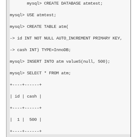
mysql> CREATE DATABASE atmtest;
mysql> USE atmtest;
mysql> CREATE TABLE atm(
-> id INT NOT NULL AUTO_INCREMENT PRIMARY KEY,
-> cash INT) TYPE=InnoDB;
mysql> INSERT INTO atm valueS(null, 500);
mysql> SELECT * FROM atm;
+----+------+
| id | cash |
+----+------+
|  1 |  500 |
+----+------+