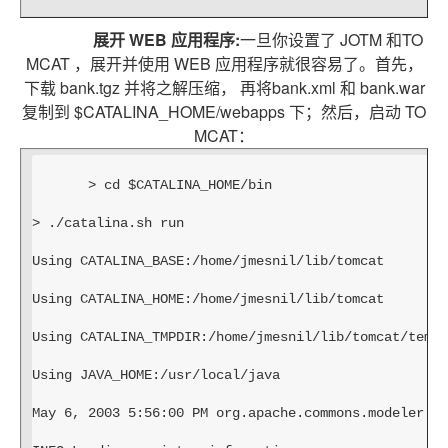
展开 WEB 应用程序:
一旦你设置了 JOTM 和TO
MCAT ，展开并使用 WEB 应用程序就很容易了。首先，
下载 bank.tgz 并将之解压缩， 再将bank.xml 和 bank.war
复制到 $CATALINA_HOME/webapps 下；然后，启动 TO
MCAT：
> cd $CATALINA_HOME/bin
> ./catalina.sh run
Using CATALINA_BASE:/home/jmesnil/lib/tomcat
Using CATALINA_HOME:/home/jmesnil/lib/tomcat
Using CATALINA_TMPDIR:/home/jmesnil/lib/tomcat/temp
Using JAVA_HOME:/usr/local/java
May 6, 2003 5:56:00 PM org.apache.commons.modeler.Re