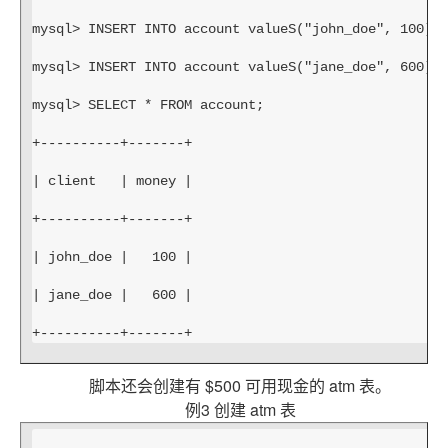
mysql> INSERT INTO account valueS("john_doe", 100);
mysql> INSERT INTO account valueS("jane_doe", 600);
mysql> SELECT * FROM account;
+----------+-------+
| client   | money |
+----------+-------+
| john_doe |   100 |
| jane_doe |   600 |
+----------+-------+
脚本还会创建有 $500 可用现金的 atm 表。
例3 创建 atm 表