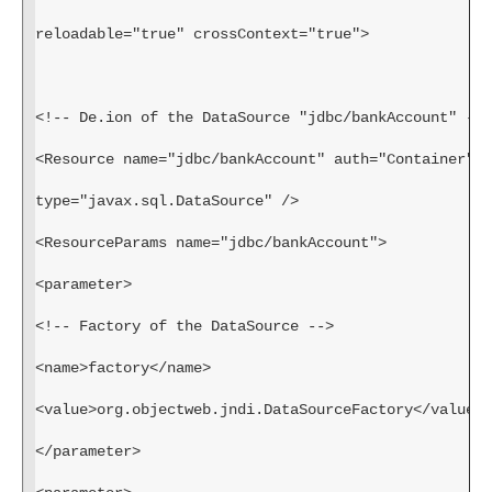
reloadable="true" crossContext="true">
<!-- De.ion of the DataSource "jdbc/bankAccount" -->
<Resource name="jdbc/bankAccount" auth="Container" 
type="javax.sql.DataSource" />
<ResourceParams name="jdbc/bankAccount">
<parameter>
<!-- Factory of the DataSource -->
<name>factory</name>
<value>org.objectweb.jndi.DataSourceFactory</value>
</parameter>