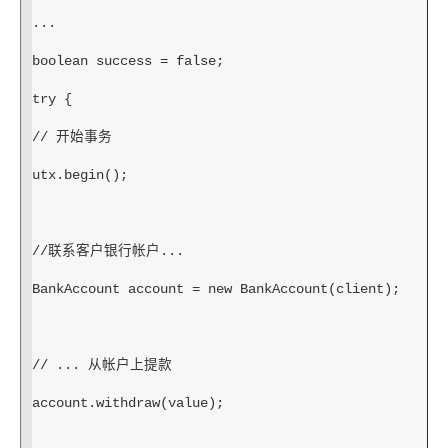
...
boolean success = false;
try {
// 开始事务
utx.begin();
//联系客户银行帐户...
BankAccount account = new BankAccount(client);
// ... 从帐户上提款
account.withdraw(value);