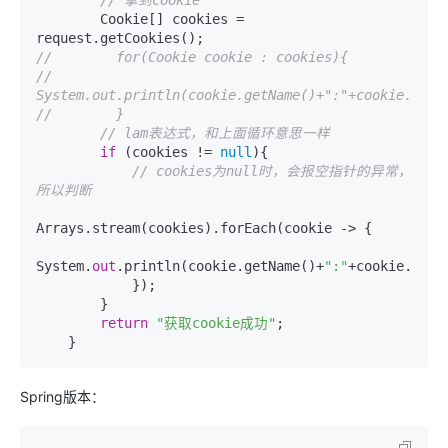
        Cookie[] cookies = 
//        for(Cookie cookie : cookies){
//            
System.out.println(cookie.getName()+":"+cookie.getV
//        }
// lam表达式，和上面循环意思一样
if
 (cookies != 
null
){

// cookies为null时，会报空指针的异常，
所以判断
Arrays.stream(cookies).forEach(cookie -> {

System.
out
.println(cookie.getName()+
":"
+cookie.getVa
            });

        }

return
"获取cookie成功"
;

Spring版本：