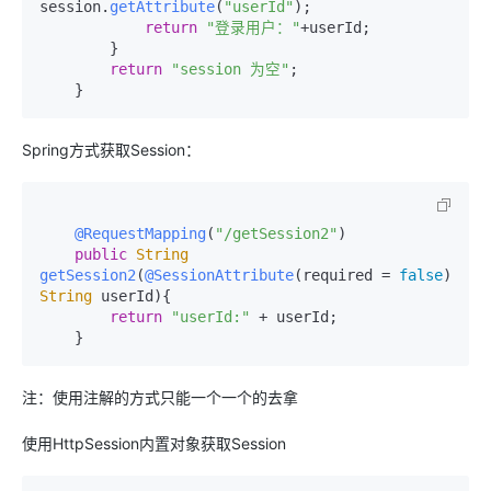
session.
getAttribute
(
"userId"
);

return
"登录用户："
+userId;

        }

return
"session 为空"
;

Spring方式获取Session：
@RequestMapping
(
"/getSession2"
)

public
String
getSession2
(
@SessionAttribute
(required = 
false
) 
String
 userId
){

return
"userId:"
 + userId;

注：使用注解的方式只能一个一个的去拿
使用HttpSession内置对象获取Session