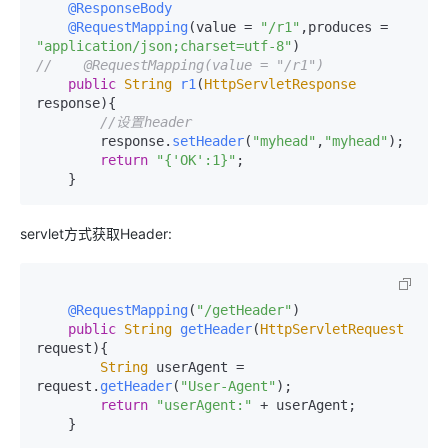
@ResponseBody
@RequestMapping
(value = 
"/r1"
,produces = 
"application/json;charset=utf-8"
//    @RequestMapping(value = "/r1")
public
String
r1
(
HttpServletResponse
response
){

//设置header
        response.
setHeader
(
"myhead"
,
"myhead"
);

return
"{'OK':1}"
;

servlet方式获取Header:
@RequestMapping
(
"/getHeader"
)

public
String
getHeader
(
HttpServletRequest
request
){

String
 userAgent = 
request.
getHeader
(
"User-Agent"
);

return
"userAgent:"
 + userAgent;
