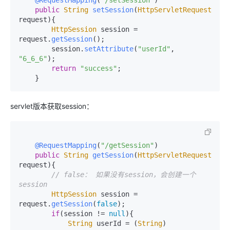
public
String
setSession
(
HttpServletRequest
request
){

HttpSession
 session = 
request.
getSession
();

        session.
setAttribute
(
"userId"
, 
"6_6_6"
);

return
"success"
;

servlet版本获取session：
@RequestMapping
(
"/getSession"
)

public
String
getSession
(
HttpServletRequest
request
){

// false： 如果没有session，会创建一个
session
HttpSession
 session = 
request.
getSession
(
false
);

if
(session != 
null
){

String
 userId = (
String
) 