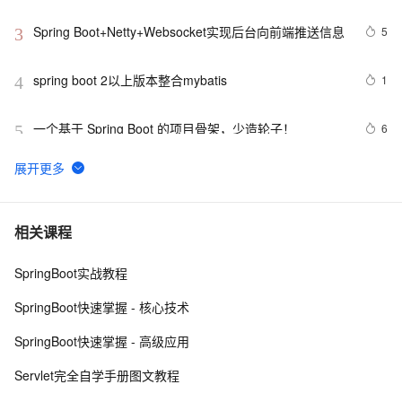
Spring Boot+Netty+Websocket实现后台向前端推送信息
5
3
spring boot 2以上版本整合mybatis
1
4
一个基于 Spring Boot 的项目骨架，少造轮子！ 
6
5
windows解决SpringBoot启动时：APPLICATION 
10
6
FAILED TO START
spring boot 集成websocket与shiro的坑
7
7
相关课程
SpringBoot实战教程
SpringBoot+async异步调用接口以及几个任务同时完成
6
8
和异步接口实现和调用
SpringBoot快速掌握 - 核心技术
Spring Boot 服务监控，健康检查，线程信息，JVM堆信
9
9
SpringBoot快速掌握 - 高级应用
息，指标收集，运行情况监控等！（一）
Jenkins Pipeline 流水线方式部署 SpringBoot 项目2
7
10
Servlet完全自学手册图文教程