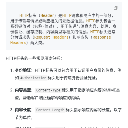
HTTP
标头（
Header
）是
HTTP
请求和响应中的一部分，
用于传输与请求或响应相关的元数据信息。
HTTP
标头包含一
系列键值对（名称
-
值对），用于传递与消息内容、处理、身
份验证、缓存控制、内容类型等相关的信息。
HTTP
标头通常
分为请求头（
Request
Headers
）和响应头（
Response
Headers
HTTP标头的一些常见用途包括：
身份验证
：HTTP标头可以包含用于认证用户身份的信息，例
如
标头用于传递身份验证凭证。
Authorization
内容类型
：
标头用于指定响应内容的MIME类
Content-Type
型，帮助客户端正确解释响应的内容。
内容长度
：
标头指示响应内容的长度，以字
Content-Length
节为单位。