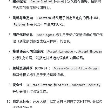
缓存控制
：
标头用于定义缓存策略，控制响
Cache-Control
应内容的缓存和过期行为。
跳转与重定向
：
标头用于指定重定向的目标URL，
Location
标头包含引导请求的URL。
Referer
用户代理信息
：
标头用于标识发送请求的用户代
User-Agent
理（通常是浏览器或应用程序）的信息。
接受语言和内容编码
：
和
Accept-Language
Accept-Encodin
标头允许客户端指定其首选的语言和内容编码。
g
跨域资源共享（CORS）
：
Access-Control-Allow-Origin
和其他相关标头用于支持跨域请求。
安全性
：
和
X-Frame-Options
Strict-Transport-Security
等标头用于增强安全性。
自定义标头
：开发人员可以定义自己的自定义HTTP标头以传
递额外的信息。