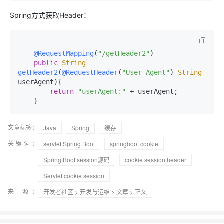
Spring方式获取Header：
@RequestMapping
(
"/getHeader2"
)

public
String
getHeader2
(
@RequestHeader
(
"User-Agent"
) 
String
userAgent
){

return
"userAgent:"
 + userAgent;

文章标签：
Java
Spring
缓存
关键词：
servlet Spring Boot
springboot cookie
Spring Boot session源码
cookie session header
Servlet cookie session
来 源：
开发者社区
>
开发与运维
>
文章
> 正文