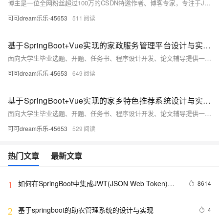
博主是一位全网粉丝超过100万的CSDN特邀作者、博客专家，专注于Java、Python、PHP等技术领域。提供SpringBoot、Vue、HTML、Uniapp、PHP、Python、NodeJS、爬虫、数据可视化等技术服务，涵盖免费选题、功能设计、开题报告、论文辅导、答辩PPT等。系统采用SpringBoot后端框架和Vue前端框架，确保高效开发与良好用户体验。所有代码由博主亲自开发，并提供全程录音录屏讲解服务，保障学习效果。欢迎点赞、收藏、关注、评论，获取更多精品案例源码。
可可dream乐乐-45653
511
基于SpringBoot+Vue实现的家政服务管理平台设计与实现（计算机毕设项目实战+源码+文档）
面向大学生毕业选题、开题、任务书、程序设计开发、论文辅导提供一站式服务。主要服务：程序设计开发、代码修改、成品部署、支持定制、论文辅导，助力毕设！
可可dream乐乐-45653
649
基于SpringBoot+Vue实现的家乡特色推荐系统设计与实现（源码+文档+部署）
面向大学生毕业选题、开题、任务书、程序设计开发、论文辅导提供一站式服务。主要服务：程序设计开发、代码修改、成品部署、支持定制、论文辅导，助力毕设！
可可dream乐乐-45653
529
热门文章
最新文章
如何在SpringBoot中集成JWT(JSON Web Token)鉴
8614
1
权
基于springboot的助农管理系统的设计与实现
4
2