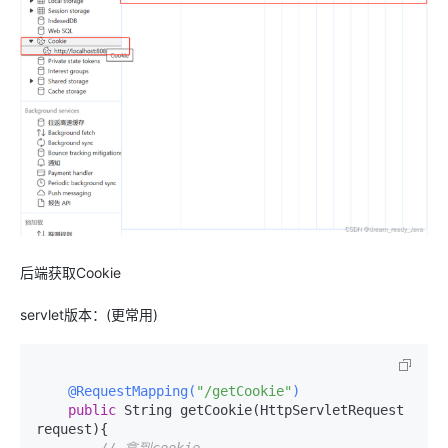
后端获取Cookie
servlet版本：(更常用)
@RequestMapping(
"/getCookie"
)
public
 String getCookie(HttpServletRequest 
request){

// 拿到cookie