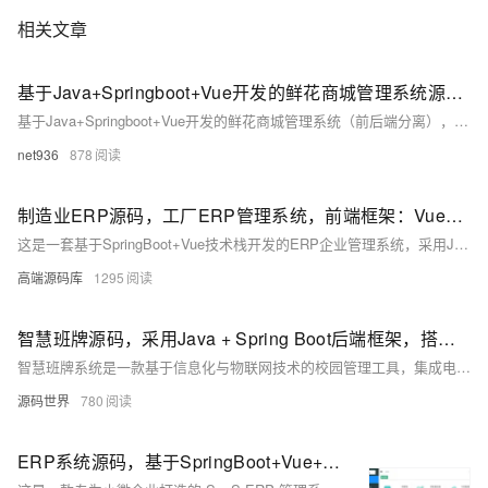
相关文章
基于Java+Springboot+Vue开发的鲜花商城管理系统源码+运行
基于Java+Springboot+Vue开发的鲜花商城管理系统（前后端分离），这是一项为大学生课程设计作业而开发的项目。该系统旨在帮助大学生学习并掌握Java编程技能，同时锻炼他们的项目设计与开发能力。通过学习基于Java的鲜花商城管理系统项目，大学生可以在实践中学习和提升自己的能力，为以后的职业发展打下坚实基础。技术学习共同进步
net936
878
制造业ERP源码，工厂ERP管理系统，前端框架：Vue，后端框架：SpringBoot
这是一套基于SpringBoot+Vue技术栈开发的ERP企业管理系统，采用Java语言与vscode工具。系统涵盖采购/销售、出入库、生产、品质管理等功能，整合客户与供应商数据，支持在线协同和业务全流程管控。同时提供主数据管理、权限控制、工作流审批、报表自定义及打印、在线报表开发和自定义表单功能，助力企业实现高效自动化管理，并通过UniAPP实现移动端支持，满足多场景应用需求。
高端源码库
1295
智慧班牌源码，采用Java + Spring Boot后端框架，搭配Vue2前端技术，支持SaaS云部署
智慧班牌系统是一款基于信息化与物联网技术的校园管理工具，集成电子屏显示、人脸识别及数据交互功能，实现班级信息展示、智能考勤与家校互通。系统采用Java + Spring Boot后端框架，搭配Vue2前端技术，支持SaaS云部署与私有化定制。核心功能涵盖信息发布、考勤管理、教务处理及数据分析，助力校园文化建设与教学优化。其综合性和可扩展性有效打破数据孤岛，提升交互体验并降低管理成本，适用于日常教学、考试管理和应急场景，为智慧校园建设提供全面解决方案。
源码世界
780
ERP系统源码，基于SpringBoot+Vue+ElementUI+UniAPP开发