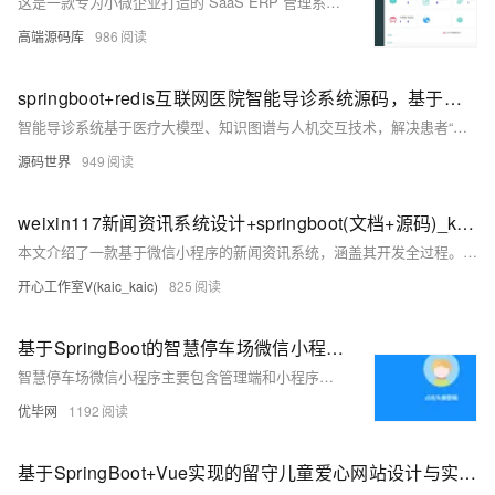
这是一款专为小微企业打造的 SaaS ERP 管理系统，基于 SpringBoot+Vue+ElementUI+UniAPP 技术栈开发，帮助企业轻松上云。系统覆盖进销存、采购、销售、生产、财务、品质、OA 办公及 CRM 等核心功能，业务流程清晰且操作简便。支持二次开发与商用，提供自定义界面、审批流配置及灵活报表设计，助力企业高效管理与数字化转型。
高端源码库
986
springboot+redis互联网医院智能导诊系统源码，基于医疗大模型、知识图谱、人机交互方式实现
智能导诊系统基于医疗大模型、知识图谱与人机交互技术，解决患者“知症不知病”“挂错号”等问题。通过多模态交互（语音、文字、图片等）收集病情信息，结合医学知识图谱和深度推理，实现精准的科室推荐和分级诊疗引导。系统支持基于规则模板和数据模型两种开发原理：前者依赖人工设定症状-科室规则，后者通过机器学习或深度学习分析问诊数据。其特点包括快速病情收集、智能病症关联推理、最佳就医推荐、分级导流以及与院内平台联动，提升患者就诊效率和服务体验。技术架构采用 SpringBoot+Redis+MyBatis Plus+MySQL+RocketMQ，确保高效稳定运行。
源码世界
949
weixin117新闻资讯系统设计+springboot(文档+源码)_kaic
本文介绍了一款基于微信小程序的新闻资讯系统，涵盖其开发全过程。该系统采用Java的SSM框架进行后台管理开发，使用MySQL作为本地数据库，并借助微信开发者工具确保稳定性。管理员可通过个人中心、用户管理等功能模块实现高效管理，而用户则能注册登录并查看新闻与视频内容。系统设计注重可行性分析（技术、经济、操作），强调安全性与数据完整性，界面简洁易用，功能全面，极大提升了信息管理效率及用户体验。关键词包括基于微信小程序的新闻资讯系统、SSM框架和MYSQL数据库。
开心工作室V(kaic_kaic)
825
基于SpringBoot的智慧停车场微信小程序源码分享
智慧停车场微信小程序主要包含管理端和小程序端。管理端包括停车场管理，公告信息管理，用户信息管理，预定信息管理，用户反馈管理等功能。小程序端包括登录注册，预约停车位，停车导航，停车缴费，用户信息，车辆信息，钱包充值，意见反馈等功能。
优毕网
1192
基于SpringBoot+Vue实现的留守儿童爱心网站设计与实现（计算机毕设项目实战+源码+文档）