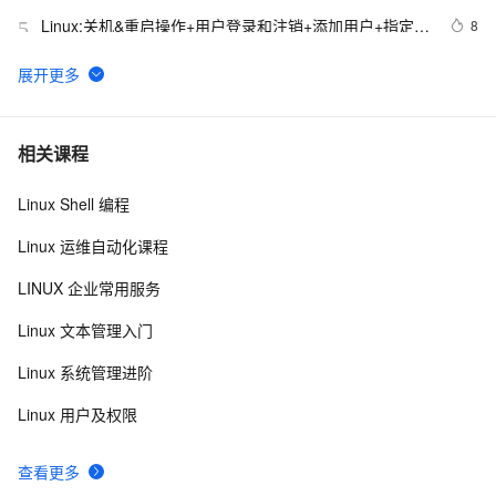
Linux:关机&重启操作+用户登录和注销+添加用户+指定/
8
5
修改密码+删除用户+查询用户信息+切换用户+查询当前
用户/登录用户+用户组+修改用户的组+用户组和相关文件
linux主机模式（Host-Only）的网络配置
5
6
VMware安装Linux第一天
6
7
相关课程
Linux Shell 编程
Linux运维不可不知的性能监控和调试工具
4
8
Linux 运维自动化课程
ti processor sdk linux am335x evm /bin/commom.sh 
6
9
LINUX 企业常用服务
hacking
Linux下可以替换运行中的程序么？
687
10
Linux 文本管理入门
Linux 系统管理进阶
Linux 用户及权限
查看更多