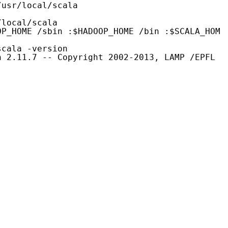
/usr/local/scala
/local/scala
OP_HOME
/sbin
:$HADOOP_HOME
/bin
:$SCALA_HOME
scala -version
n 2.11.7 -- Copyright 2002-2013, LAMP
/EPFL