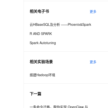
相关电子书
更多
息提取
与 AI 智能体进行实时音视频通话
从文本、图片、视频中提取结构化的属性信息
构建支持视频理解的 AI 音视频实时通话应用
云HBaseSQL及分析 ——Phoenix&Spark
t.diy 一步搞定创意建站
构建大模型应用的安全防护体系
R AND SPARK
通过自然语言交互简化开发流程,全栈开发支持
通过阿里云安全产品对 AI 应用进行安全防护
Spark Autotuning
相关实验场景
更多
搭建Hadoop环境
下一篇
gz
一条命令迁移，帮你实现 OpenClaw 与