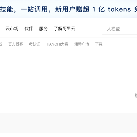
云市场
伙伴
服务
了解阿里云
践
官方博客
考认证
TIANCHI大赛
活动广场
下载
AI 特惠
数据与 API
成为产品伙伴
企业增值服务
最佳实践
价格计算器
AI 场景体
基础软件
产品伙伴合
阿里云认证
市场活动
配置报价
大模型
自助选配和估算价格
步到位
智启 AI 普惠权益
产品生态集成认证中心
企业支持计划
云上春晚
域名与网站
Qwen Audio：打造专属 AI 语音助手
千问官方 MaaS 平台，为开发者和 Agent 而生，新用户赠送 1 亿 + tokens 额度
一句话生成原生
AI Coding
阿里云Maa
2026 阿里云
云服务器 E
为企业打
数据集
Windows
大模型认证
模型
NEW
NEW
）
格式还原
值低价云产品抢先购
至高享 1亿+免费 tokens，加速 Al 应用落地
提供智能易用的域名与建站服务
Qwen-Audio-3.0-Realtime 端到端实时语音角色扮演
输入一句话想法,
智能编程，一键
安全可靠、
产品生态伙伴
专家技术服务
云上奥运之旅
弹性计算合作
阿里云中企出
手机三要素
宝塔 Linux
全部认证
价格优势
开源旗舰模型
即刻拥有 DeepSeek-V4-Pro
阿里云 OPC 创新助力计划
千问大模型
一键部署幻兽
AI 电商营销
对象存储 O
大模型
产品生态伙伴工作台
企业增值服务台
云栖战略参考
云存储合作计
云栖大会
身份实名认证
CentOS
训练营
推动算力普惠，释放技术红利
最高返9万
真正可用的 1M 上下文,一次完成代码全链路开发
快速构建应用程序和网站，即刻迈出上云第一步
轻松解锁专属 DeepSeek-V4-Pro
至高百万元 Token 补贴，加速一人公司成长
多元化、高性能、安全可靠的大模型服务
一键购买专属
从图文生成到
云上的中国
数据库合作计
活动全景
短信
Docker
图片和
自进化智能体
5 分钟轻松部署专属 QwenPaw
Token Plan 模型订阅计划
数字证书管理服务（原SSL证书）
高效搭建 AI
AI 广告创作
无影云电脑
企业成长
NEW
HOT
信息公告
看见新力量
云网络合作计
OCR 文字识别
JAVA
越聪明
证享300元代金券
全托管，含MySQL、PostgreSQL、SQL Server、MariaDB多引擎
Qwen3.8-Max 首发尝鲜，限时加量 10 倍，夜间低至2折
实现全站 HTTPS，呈现可信的 Web 访问
从聊天伙伴进化为能主动干活的本地数字员工
图文、视频一
随时随地安
魔搭 Mode
Kimi-K3
HappyHors
NEW
loud
服务实践
官网公告
金融模力时刻
Salesforce O
版
发票查验
全能环境
Claude Code + GStack 打造工程团队
千问办公，限时限量积分加倍
Qoder
低代码高效构
AI 建站
短信服务
型
NEW
作计划
Kimi 最新旗舰模型，长程编程与推理利器
让文字生成流
计划
创新中心
魔搭 ModelSc
健康状态
理服务
让AI从“聊天伙伴”进化为能干活的“数字员工”
安装技能 GStack，拥有专属 AI 工程团队
你的AI工作搭子，覆盖日常办公高频场景
面向真实软件的智能体编程平台
0 代码专业建
客户案例
天气预报查询
操作系统
态合作计划