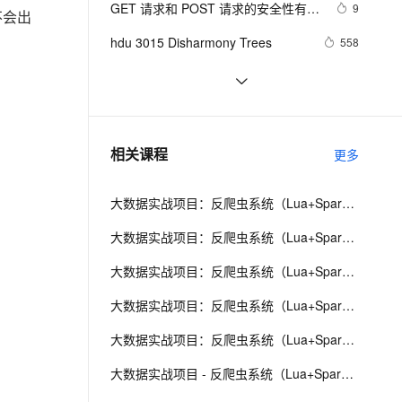
安全
GET 请求和 POST 请求的安全性有何
我要投诉
e-1.1-I2V
Cosyvoice-V3-Flash
9
PolarDB
上云场景组合购
不会出
伴
Qoder CN V1.7.0 发布
区别？
漫剧创作，剧本、分镜、视频高效生成
100%兼容MySQL、PostgreSQL，兼容Oracle，支持集中和分布式
覆盖90%+业务场景，专享组合折扣价
畅自然，细节丰富
高表现力语音合成大模型，语音克隆听感自然
VPN
hdu 3015 Disharmony Trees
558
ernetes 版 ACK
云聚AI 严选权益
云安全中心 AI BAS 智能自动
SSL 证书
perl--CGI编程之Apache服务器安装配
1
2V
Fun-ASR
，一键激活高效办公新体验
理容器应用的 K8s 服务
精选AI产品，从模型到应用全链提效
化模拟渗透攻击产品发布
置
文戏情感细腻自然，动作戏激烈拳拳到肉，实现更强表演能力
支持中英文自由切换，具备更强的噪声鲁棒性
堡垒机
如何绑定多个action到一个slot
456
AI 用量加速计划
DataWorks ChatBI 会话支持
防火墙
、识别商机，让客服更高效、服务更出色。
结构struct(值类型)在实际应用要注
新老同享，达量后返
上传临时文件分析
620
相关课程
更多
意的二点:
主机安全
应用
大数据实战项目：反爬虫系统（Lua+Spark+Redis+Hadoop框架搭建）第一阶段
千问办公
NEW
AI 应用及服务市场
的智能体编程平台
一站式AI生产力平台
大数据实战项目：反爬虫系统（Lua+Spark+Redis+Hadoop框架搭建）第二阶段
AI 应用
伶鹊
大数据实战项目：反爬虫系统（Lua+Spark+Redis+Hadoop框架搭建）第三阶段
企业级人与Agent协作平台，接入和调度多个数字员工
智能客服平台，对话机器人、对话分析、智能外呼
大模型
大数据实战项目：反爬虫系统（Lua+Spark+Redis+Hadoop框架搭建）第四阶段
大模型服务平台百炼 - 全妙
自然语言处理
大数据实战项目：反爬虫系统（Lua+Spark+Redis+Hadoop框架搭建）第五阶段
应用创作平台
多模态内容创作工具，已接入 DeepSeek
数据标注
大数据实战项目 - 反爬虫系统（Lua+Spark+Redis+Hadoop框架搭建）第七阶段
机器学习