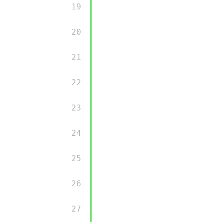
        19 

        20 

        21 

        22 

        23 

        24 

        25 

        26 

        27 
