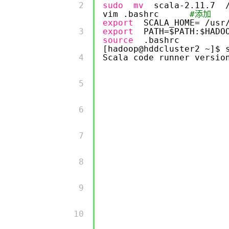
        2 

sudo
mv
scala-2.11.7
vim .bashrc
#添加
export
SCALA_HOME=
/usr
        3 

export
PATH=$PATH:$HADO
source
.bashrc
[hadoop@hddcluster2 ~]$ 
        4 

Scala code runner versio
        5 

        6 

        7 

        8 

        9 

        10 
