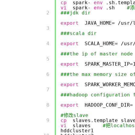
cp
spark-
env
.sh.templ
vi
spark-
env
.sh
#
        2 

###jdk dir
export
JAVA_HOME=
/usr/
        3 

###scala dir
        4 

export
SCALA_HOME=
/usr
###the ip of master node
        5 

export
SPARK_MASTER_IP=
        6 

###the max memory size o
export
SPARK_WORKER_MEM
        7 

###hadoop configuration 
        8 

export
HADOOP_CONF_DIR=
#修改slave
        9 

cp
slaves.template slav
vi
slaves
#把localh
hddcluster1