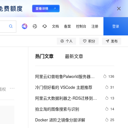
文档
备案
控制台
注册
登录
个人
积分
发布
验
作计划
器
AI 活动
专业服务
服务伙伴合作计划
开发者社区
加入我们
产品动态
服务平台百炼
阿里云 OPC 创新助力计划
热门文章
最新文章
一站式生成采购清单，支持单品或批量购买
可编辑精美 PPT 文稿
S产品伙伴计划（繁花）
峰会
CS
造的大模型服务与应用开发平台
Agency Agents：拥有专属领域专家
AI 生产力先锋
Al MaaS 服务伙伴赋能合作
域名
博文
Careers
PolarDB Agentic Database
至高可申请百万元
 轻松生成专业的 PPT
开启高性价比 AI 编程新体验
弹性可伸缩的云计算服务
先锋实践拓展 AI 生产力的边界
发布
多领域专家智能体,一键组建 AI 虚拟交付团队
Token 补贴，五大权
计划
海大会
伙伴信用分合作计划
商标
问答
社会招聘
阿里云幻兽帕鲁Palworld服务器配
136
益加速 OPC 成功
帕鲁游戏服务器
SS
HappyHorse 打造一站式影视创作平台
飞天发布时刻
HOT
秒悟 Meoo CLI 支持一键部
划
备案
电子书
校园招聘
置及价格整理（2024年版）
联机服务器，轻松开启游戏
视频创作，一键激活电商全链路生产力
稳定、安全、高性价比、高性能的云存储服务
所见，即是所愿
署项目至阿里云账号
可视化编排打通从文字构思到成片全链路闭环
更多支持
冷门但好看的 VSCode 主题推荐
31
版权
划
公司注册
镜像站
视频生成
语音识别与合成
 智能体与工作流应用
漫剧工坊：一站式动画创作平台
AI 实训营
Flink OSS 支持
阿里云大数据利器之-RDS迁移到
13
合作伙伴培训与认证
划
上云迁移
站生成，高效打造优质广告素材
全接入的云上超级电脑
通过阿里云百炼高效搭建AI应用,助力高效开发
快速生产连贯的高质量长漫剧
从基础到进阶，Agent 创客手把手教你
AssumeRole 角色自定义
Maxcompute实现动态分区
lScope
我要反馈
e-1.1-T2V
Qwen3-TTS-Flash
拍立淘的图像搜索与识别
14
查询合作伙伴
n Alibaba Cloud ISV 合作
代维服务
建企业门户网站
10 分钟搭建微信、支付宝小程序
百炼 Qwen3.7-Flash 系列模
畅细腻的高质量视频
离线语音合成大模型，多语言方言自适应，低延迟高稳定
创新加速
Docker 进阶之镜像分层详解
ope
登录合作伙伴管理后台
25
我要建议
站，无忧落地极速上线
以可视化方式快速构建移动和 PC 门户网站
国内短信简单易用，安全可靠，秒级触达，全球覆盖200+国家和地区。
高效部署网站，快速应用到小程序
型发布