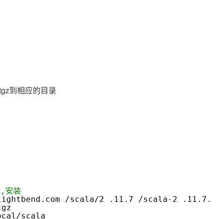
AI 应用
10分钟微调：让0.6B模型媲美235B模
多模态数据信
型
依托云原生高可用架构,实现Dify私有化部署
用1%尺寸在特定领域达到大模型90%以上效果
一个 AI 助手
超强辅助，Bol
即刻拥有 DeepSeek-R1 满血版
在企业官网、通讯软件中为客户提供 AI 客服
多种方案随心选，轻松解锁专属 DeepSeek
2.7.tgz到相应的目录
a,安装
lightbend.com
/scala/2
.11.7
/scala-2
.11.7.t
.tgz
ocal/scala