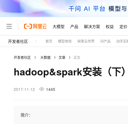
大模型
产品
解决方案
权益
定价
开发者社区
首页
模型体验
探索云世界
问产品
动手实
大模型
产品
解决方案
权益
定价
云市场
伙伴
服务
了解阿里云
精选产品
精选解决方案
普惠上云
产品定价
精选商城
成为销售伙伴
售前咨询
为什么选择阿里云
千问AI平台
开发者社区
大数据
文章
正文
了解云产品的定价详情
大模型服务平台百炼
睿译宝，AI翻译排版一
普惠上云 官方力荐
分销伙伴
在线服务
网站建设
什么是云计算
大
hadoop&spark安装（下
大模型服务与应用平台
上传文档即自动完成翻译和
云服务器38元/年起，超
咨询伙伴
多端小程序
技术领先
云上成本管理
售后服务
轻量应用服务器
GLM-5.2：长任务时代
官方推荐返现计划
大模型
精选产品
精选解决方案
Salesforce 国际版订阅
稳定可靠
管理和优化成本
推荐新用户得奖励，单订单
销售伙伴合作计划
2017-11-12
1445
自助服务
友盟天域
安全合规
人工智能与机器学习
AI
文本生成
云数据库 RDS
Hermes Agent，打造
云工开物
无影生态合作计划
在线服务
观测云
分析师报告
自主进化，持久记忆，越用
高校专属算力普惠，学生认
计算
互联网应用开发
Qwen3.8-Max
HOT
Salesforce On Alibaba C
工单服务
Tuya 物联网平台阿里云
研究报告与白皮书
人工智能平台 PAI
快速拥有专属 OpenClaw
简介：
大模
Consulting Partner 合
大数据
容器
智能体时代全能旗舰模型
免费试用
短信专区
一站式AI开发、训练和推
蓝凌 OA
AI 大模型销售与服务生
现代化应用