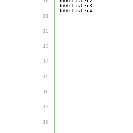
        10 

hddcluster2
hddcluster3
hddcluster4
        11 

        12 

        13 

        14 

        15 

        16 

        17 

        18 
