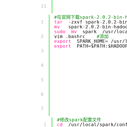
        11 

#在官网下载spark-2.0.2-bin-h
        1 

tar
-zxvf spark-2.0.2-bi
mv
spark-2.0.2-bin-hado
sudo
mv
spark
/usr/loc
        2 

vim .bashrc
#添加
export
SPARK_HOME=
/usr/
export
PATH=$PATH:$HADOO
        3 

        4 

        5 

        6 

        7 

#修改spark配置文件
        1 

cd
/usr/local/spark/con