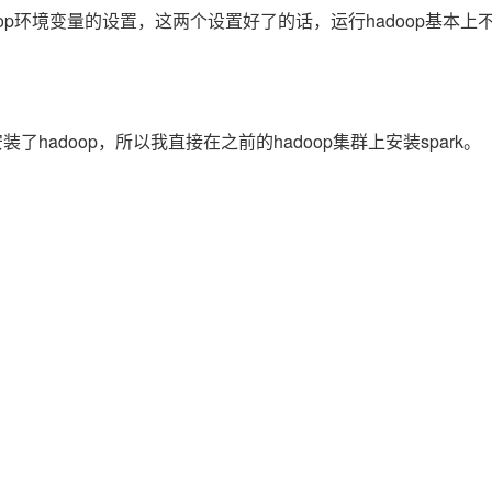
Deepseek-v4-pro
HappyHors
同享
万小智 AI 建站低至 15元/月
Qoder CN
AI 短剧/漫剧
云原生数据库 
op环境变量的设置，这两个设置好了的话，运行hadoop基本上
快递物流查询
WordPress
成为服务伙
高校合作
点，立即开启云上创新
覆盖公网/内网、递归/权威、移动APP等全场景解析服务
送.CN域名，送备案服务码
基于千问大模型等，支持代码智能生成、研发智能问答
AI助力短剧
态智能体模型
旗舰 MoE 大模型，百万上下文与顶尖推理能力
图生视频，流
Ubuntu
服务生态伙伴
云工开物
企业应用
Works
Night Plan 支持 Qwen 3.8-Max
云原生大数据计算服务 MaxCompute
AI 办公
容器服务 Kub
NEW
GLM-5.2
Wan2.7-T
Red Hat
30+ 款产品免费体验
Data Agent 驱动的一站式 Data+AI 开发治理平台
夜间 5 折，Qwen/Meoo/TokenPlan 客户专享
面向分析的企业级SaaS模式云数据仓库
AI智能应用
提供一站式管
科研合作
视觉 Coding、空间感知、多模态思考等全面升级
1M上下文，专为长程任务能力而生
ERP
了hadoop，所以我直接在之前的hadoop集群上安装spark。
堂（旗舰版）
SUSE
智能客服
CRM
防护产品
2个月
自动承接线索
建站小程序
OA 办公系统
AI 应用构建
大模型原生
力提升
财税管理
模板建站
Qoder
大模型服务平台百炼-应用模版
HOT
NEW
面向真实软件
个人版上线、团队版降价；千问3.8-Max首发发尝鲜
丰富多元化的应用模版和解决方案
400电话
定制建站
万有无界
大模型服务平台百炼-智能体
方案
广告营销
模板小程序
的模型效果
灵活可视化地构建企业级 Agent
定制小程序
秒悟
人工智能平台 PAI
APP 开发
云端极速 AI 
新一代 AI 视频生成模型，深度适配广告营销等场景
AI Native 的算法工程平台，一站式完成建模、训练、推理服务部署
建站系统