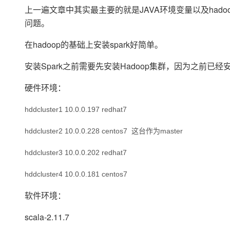
存储
天池大赛
Qwen3.7-Plus
云解析DNS
解决方案免费试用 新老
上一遍文章中其实最主要的就是JAVA环境变量以及hado
电子合同
最高领取价值200元试用
能看、能想、能动手的多模
安全
网络与CDN
问题。
AI 算法大赛
畅捷通
大数据开发治理平台 Data
AI 产品 免费试用
网络
安全
云开发大赛
在hadoop的基础上安装spark好简单。
Qwen3-VL-Plus
Tableau 订阅
1亿+ 大模型 tokens 和 
可观测
入门学习赛
中间件
安装Spark之前需要先安装Hadoop集群，因为之前已经安装
AI空中课堂在线直播课
云防火墙
140+云产品 免费试用
上云与迁云
云原生的云上边界网络安全
产品新客免费试用，最长1
数据库
硬件环境：
生态解决方案
大模型服务
企业出海
大模型ACA认证体验
大数据计算
hddcluster1 10.0.0.197 redhat7
助力企业全员 AI 认知与能
行业生态解决方案
千问AI平台-Token Plan
政企业务
媒体服务
hddcluster2 10.0.0.228 centos7 这台作为master
开发者生态解决方案
企业服务与云通信
千问AI平台-模型体验
AI 开发和 AI 应用解决
hddcluster3 10.0.0.202 redhat7
在线体验全尺寸、多种模态
域名与网站
hddcluster4 10.0.0.181 centos7
Happy 系列大模型
终端用户计算
软件环境：
Serverless
scala-2.11.7
开发工具