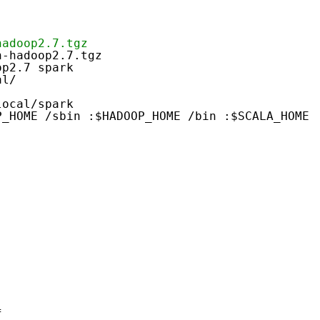
adoop2.7.tgz
n-hadoop2.7.tgz
op2.7 spark
al/
local/spark
P_HOME
/sbin
:$HADOOP_HOME
/bin
:$SCALA_HOME
f