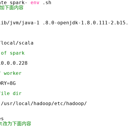
ate spark-
env
.sh
添加下面内容
lib/jvm/java-1
.8.0-openjdk-1.8.0.111-2.b15.e
/local/scala
 of spark
10.0.0.228
f worker
ORY=8G
file dir
/usr/local/hadoop/etc/hadoop/
es
ost改为下面内容