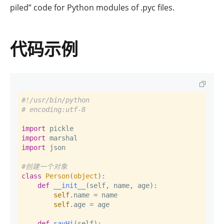
piled” code for Python modules of .pyc files.
代码示例
#!/usr/bin/python
# encoding:utf-8
import
import
import
 json

#创建一个对象
class
Person
(
object
):

def
__init__
(
self, name, age
):

self
.name = name

self
.age = age

def
sayHi
(
self
):
