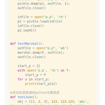
    pickle.dump(p1, outFile, 
1
);

    outFile.close()

    inFile = 
open
(
"p.p"
, 
'rb'
)

    p2 = pickle.load(inFile)

    inFile.close()

    p2.sayHi()

def
testMarshal
():

    outFile = 
open
(
"p.p"
, 
'wb'
)

    marshal.dump(P, outFile);

    outFile.close()

    start_p = {}

with
open
(
'p.p'
, 
'rb'
) 
as
 f:

        start_p = P

for
 a 
in
 start_p:

print
(start_p[a])

#测试处理普通的python内置类型
def
testJson
():

    obj = [[
1
, 
2
, 
3
], 
123
, 
123.123
, 
'abc'
, 