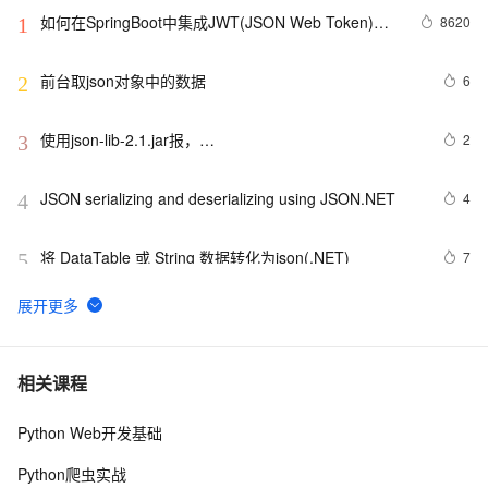
如何在SpringBoot中集成JWT(JSON Web Token)鉴
8620
1
权
前台取json对象中的数据
6
2
使用json-lib-2.1.jar报，
2
3
org.apache.struts2.json.JSONWriter can not access a 
member of class 
JSON serializing and deserializing using JSON.NET
4
4
org.apache.commons.dbcp.PoolingDataSource$PoolGuardConn
将 DataTable 或 String 数据转化为json(.NET)
7
5
cpp struct json相互转换
17
6
对象转为json字符串，时间变为时间戳的解决方法
5
7
相关课程
Python Web开发基础
java里json常见的转换方法
7
8
Python爬虫实战