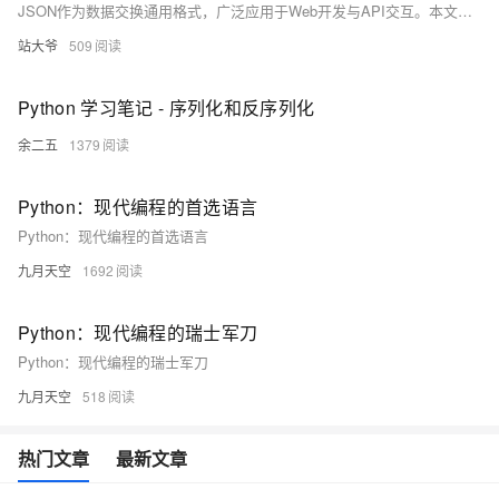
JSON作为数据交换通用格式，广泛应用于Web开发与API交互。本文详解Python处理JSON的10个关键实践，涵盖序列化、复杂结构处理、性能优化与安全编程，助开发者高效应对各类JSON数据挑战。
站大爷
509
Python 学习笔记 - 序列化和反序列化
余二五
1379
Python：现代编程的首选语言
Python：现代编程的首选语言
九月天空
1692
Python：现代编程的瑞士军刀
Python：现代编程的瑞士军刀
九月天空
518
热门文章
最新文章