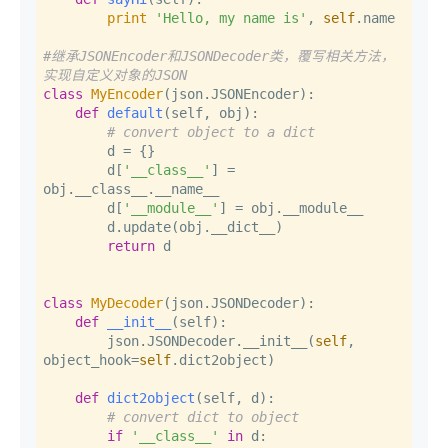
print
'Hello, my name is'
, 
self
.name

#继承JSONEncoder和JSONDecoder类，覆写相关方法，
实现自定义对象的JSON
class
MyEncoder
(json.JSONEncoder):

def
default
(
self, obj
):

# convert object to a dict
        d = {}

        d[
'__class__'
] = 
obj.__class__.__name__

        d[
'__module__'
] = obj.__module__

        d.update(obj.__dict__)

return
 d

class
MyDecoder
(json.JSONDecoder):

def
__init__
(
self
):

        json.JSONDecoder.__init__(
self
, 
object_hook=
self
.dict2object)

def
dict2object
(
self, d
):

# convert dict to object
if
'__class__'
in
 d:
