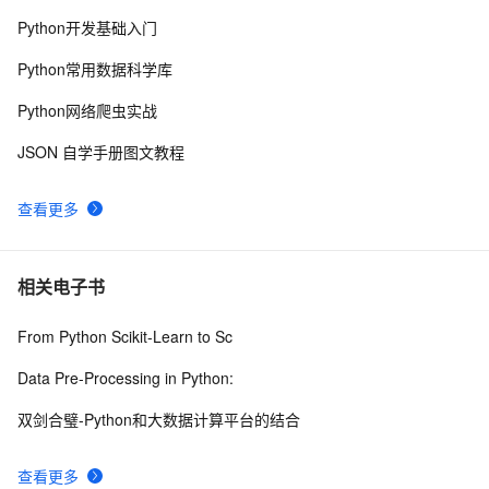
Go 结构体与 JSON 之间的转换
8
9
Python开发基础入门
Json.net说法——（一）修饰标签，日期序列化
10
10
Python常用数据科学库
Python网络爬虫实战
JSON 自学手册图文教程
查看更多
相关电子书
From Python Scikit-Learn to Sc
Data Pre-Processing in Python:
双剑合璧-Python和大数据计算平台的结合
查看更多