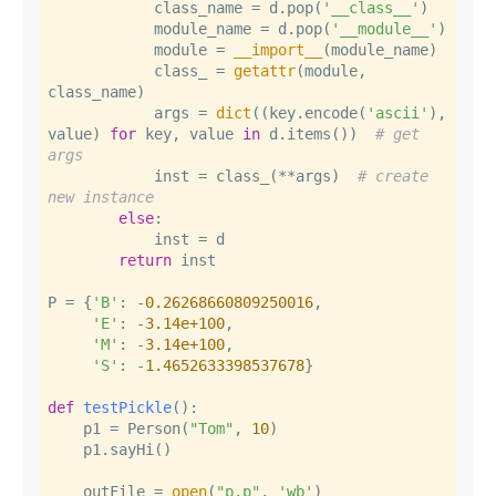
            class_name = d.pop(
'__class__'
)

            module_name = d.pop(
'__module__'
)

            module = 
__import__
(module_name)

            class_ = 
getattr
(module, 
class_name)

            args = 
dict
((key.encode(
'ascii'
), 
value) 
for
 key, value 
in
 d.items())  
# get 
args
            inst = class_(**args)  
# create 
new instance
else
:

            inst = d

return
 inst

P = {
'B'
: -
0.26268660809250016
,

'E'
: -
3.14e+100
,

'M'
: -
3.14e+100
,

'S'
: -
1.4652633398537678
}

def
testPickle
():

    p1 = Person(
"Tom"
, 
10
)

    p1.sayHi()

    outFile = 
open
(
"p.p"
, 
'wb'
)
