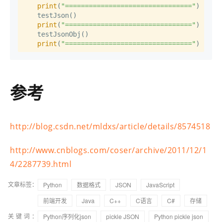
print
(
"================================"
)

    testJson()

print
(
"================================"
)

    testJsonObj()

print
(
"================================"
)
参考
http://blog.csdn.net/mldxs/article/details/8574518
http://www.cnblogs.com/coser/archive/2011/12/1
4/2287739.html
文章标签：
Python
数据格式
JSON
JavaScript
前端开发
Java
C++
C语言
C#
存储
关键词：
Python序列化json
pickle JSON
Python pickle json