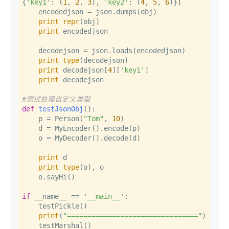
{
'key1'
: (
1
, 
2
, 
3
), 
'key2'
: (
4
, 
5
, 
6
)}]

    encodedjson = json.dumps(obj)

print
repr
(obj)

print
 encodedjson

    decodejson = json.loads(encodedjson)

print
type
(decodejson)

print
 decodejson[
4
][
'key1'
]

print
 decodejson

#测试处理自定义类型
def
testJsonObj
():

    p = Person(
"Tom"
, 
10
)

    d = MyEncoder().encode(p)

    o = MyDecoder().decode(d)

print
 d

print
type
(o), o

    o.sayHi()

if
 __name__ == 
'__main__'
:

    testPickle()

print
(
"================================"
)

    testMarshal()
